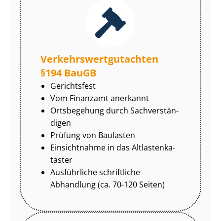
Ver­kehrs­wert­gut­ach­ten
§194 BauGB
Gerichtsfest
Vom Finanzamt anerkannt
Ortsbegehung durch Sach­ver­stän­
di­gen
Prüfung von Baulasten
Einsichtnahme in das Alt­las­ten­ka­
tas­ter
Ausführliche schriftliche
Abhandlung (ca. 70-120 Seiten)