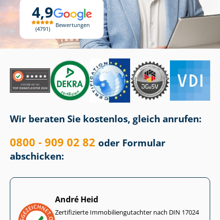
4,9
Bewertungen
4791
Wir beraten Sie kostenlos, gleich anrufen:
0800 - 909 02 82
oder Formular
abschicken:
André Heid
Zertifizierte Im­mo­bi­li­en­gut­ach­ter nach DIN 17024