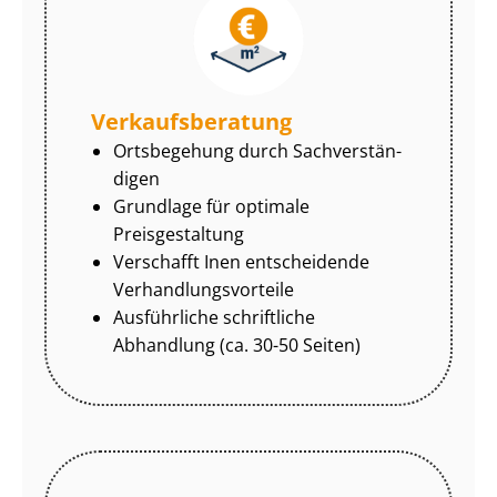
Ver­kaufs­be­ra­tung
Ortsbegehung durch Sach­ver­stän­
di­gen
Grundlage für optimale
Preisgestaltung
Verschafft Inen entscheidende
Ver­hand­lungs­vor­tei­le
Ausführliche schriftliche
Abhandlung (ca. 30-50 Seiten)