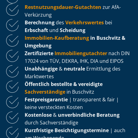
Rest­nut­zungs­dau­er-Gutachten
zur AfA-
Verkürzung
Berechnung
des
Verkehrswertes
bei
Erbschaft
und
Scheidung
Immobilien-Kaufberatung
in Buschvitz &
Umgebung
Zertifizierte
Im­mo­bi­li­en­gut­ach­ter
nach DIN
17024 von TÜV, DEKRA, IHK, DIA und EIPOS
Unabhängige
&
neutrale
Ermittlung des
Marktwertes
Öffentlich bestellte & vereidigte
Sachverständige
in Buschvitz
Fest­preis­ga­ran­tie
| transparent & fair |
keine versteckten Kosten
Kostenlose
&
unverbindliche Beratung
durch Sachverständige
Kurzfristige Be­sich­ti­gungs­ter­mi­ne
| auch
am Wochenende