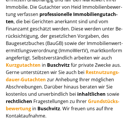
Immobilie. Die Gutachter von Heid Im­mo­bi­li­en­be­wer­
tung verfassen
professionelle Im­mo­bi­li­en­gut­ach­
ten
, die bei Gerichten anerkannt sind und vom
Finanzamt geschätzt werden. Diese werden unter Be­
rück­sich­ti­gung, der gesetzlichen Vorgaben, des
Baugesetzbuches (BauGB) sowie der Im­mo­bi­li­en­wert­
ermitt­lungs­ver­ord­nung (ImmoWertV), marktkonform
angefertigt. Selbst­ver­ständ­lich arbeiten wir auch
Kurzgutachten
in
Buschvitz
für private Zwecke aus.
Gerne unterstützen wir Sie auch bei
Rest­nut­zungs­
dau­er-Gutachten
zur Anhebung Ihrer möglichen
Abschreibungen. Darüber hinaus beraten wir Sie
kostenlos und unverbindlich bei
inhaltlichen
sowie
rechtlichen
Fragestellungen zu Ihrer
Grund­stücks­
be­wer­tung
in
Buschvitz
. Wir freuen uns auf Ihre
Kontaktaufnahme.