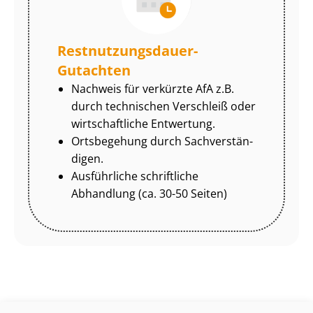
Rest­nut­zungs­dau­er-
Gutachten
Nachweis für verkürzte AfA z.B.
durch technischen Verschleiß oder
wirtschaftliche Entwertung.
Ortsbegehung durch Sach­ver­stän­
di­gen.
Ausführliche schriftliche
Abhandlung (ca. 30-50 Seiten)