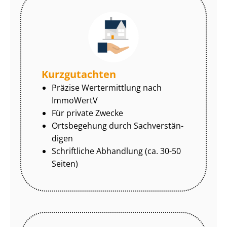
Kurzgutachten
Präzise Wertermittlung nach
ImmoWertV
Für private Zwecke
Ortsbegehung durch Sach­ver­stän­
di­gen
Schriftliche Abhandlung (ca. 30-50
Seiten)