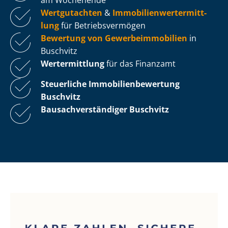
Wertgutachten
&
Im­mo­bi­li­en­wert­ermitt­
lung
für Be­triebs­ver­mö­gen
Bewertung von Ge­wer­be­im­mo­bi­li­en
in
Buschvitz
Wertermittlung
für das Finanzamt
Steuerliche Im­mo­bi­li­en­be­wer­tung
Buschvitz
Bau­sach­ver­stän­di­ger Buschvitz