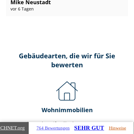
Mike Neustadt
vor 6 Tagen
Gebäudearten, die wir für Sie
bewerten
Wohnimmobilien
Ein- und Zwei­fa­mi­li­en­häu­ser
SEHR GUT
ICHNET
.org
764 Bewertungen
Hinweise
Doppel- & Reihenhäuser