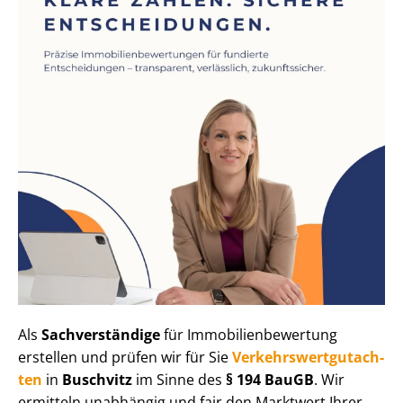
Als
Sachverständige
für Im­mo­bi­li­en­be­wer­tung
erstellen und prüfen wir für Sie
Ver­kehrs­wert­gut­ach­
ten
in
Buschvitz
im Sinne des
§ 194 BauGB
. Wir
ermitteln unabhängig und fair den Marktwert Ihrer