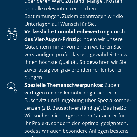
über deren Wert, Zustand, Mängel, Kosten
und alle relevanten rechtlichen
Bestimmungen. Zudem beantragen wir die
Unterlagen auf Wunsch für Sie.
Verlässliche Im­mo­bi­li­en­be­wer­tung durch
das Vier-Augen-Prinzip:
Indem wir unsere
Gutachten immer von einem weiteren Sach­
ver­stän­di­gen prüfen lassen, gewährleisten wir
Ihnen höchste Qualität. So bewahren wir Sie
zuverlässig vor gravierenden Fehl­ent­schei­
dun­gen.
Spezielle The­men­schwer­punk­te:
Zudem
verfügen unsere Im­mo­bi­li­en­gut­ach­ter in
Buschvitz und Umgebung über Spe­zi­al­kom­pe­
ten­zen (z.B. Bau­sach­ver­stän­di­ge). Das heißt:
Wir suchen nicht irgendeinen Gutachter für
Ihr Projekt, sondern den optimal geeigneten,
sodass wir auch besondere Anliegen bestens