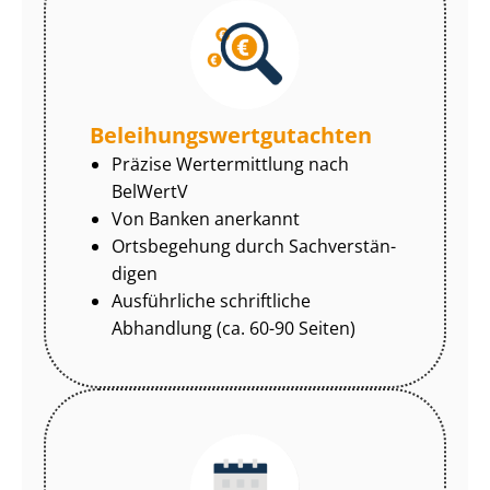
Be­lei­hungs­wert­gut­ach­ten
Präzise Wertermittlung nach
BelWertV
Von Banken anerkannt
Ortsbegehung durch Sach­ver­stän­
di­gen
Ausführliche schriftliche
Abhandlung (ca. 60-90 Seiten)