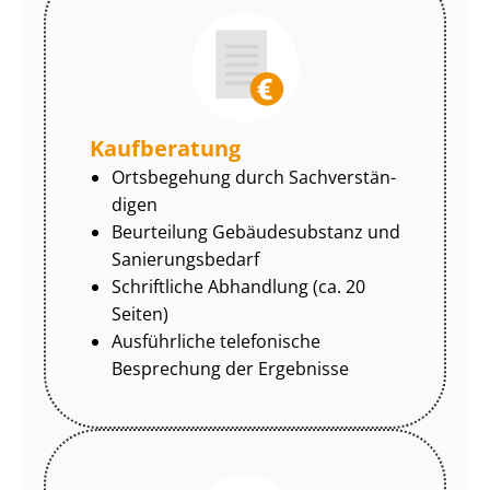
Kaufberatung
Ortsbegehung durch Sach­ver­stän­
di­gen
Beurteilung Gebäudesubstanz und
Sa­nie­rungs­be­darf
Schriftliche Abhandlung (ca. 20
Seiten)
Ausführliche telefonische
Besprechung der Ergebnisse