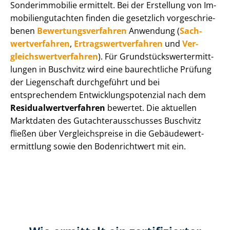
Sonderimmobilie ermittelt. Bei der Erstellung von Im­
mo­bi­li­en­gut­ach­ten finden die gesetzlich vor­ge­schrie­
be­nen
Be­wer­tungs­ver­fah­ren
Anwendung (
Sach­
wert­ver­fah­ren
,
Er­trags­wert­ver­fah­ren
und
Ver­
gleichs­wert­ver­fah­ren
). Für Grund­stücks­wert­ermitt­
lun­gen in Buschvitz wird eine baurechtliche Prüfung
der Liegenschaft durchgeführt und bei
entsprechendem Ent­wick­lungs­po­ten­zi­al nach dem
Re­si­du­al­wert­ver­fah­ren
bewertet. Die aktuellen
Marktdaten des Gut­ach­ter­aus­schus­ses Buschvitz
fließen über Ver­gleichs­prei­se in die Ge­bäu­de­wert­
ermitt­lung sowie den Bodenrichtwert mit ein.