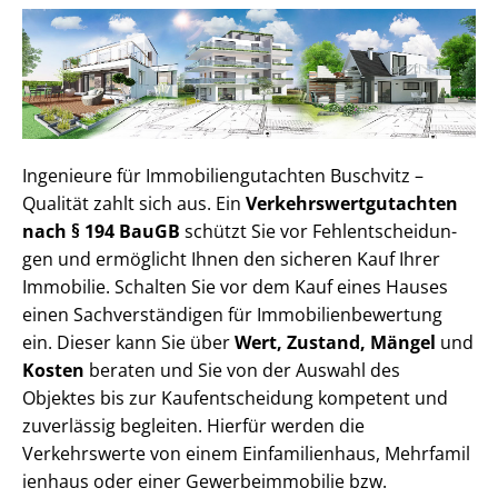
Ingenieure für Im­mo­bi­li­en­gut­ach­ten Buschvitz –
Qualität zahlt sich aus. Ein
Ver­kehrs­wert­gut­ach­ten
nach § 194 BauGB
schützt Sie vor Fehl­ent­schei­dun­
gen und ermöglicht Ihnen den sicheren Kauf Ihrer
Immobilie. Schalten Sie vor dem Kauf eines Hauses
einen Sach­ver­stän­di­gen für Im­mo­bi­li­en­be­wer­tung
ein. Dieser kann Sie über
Wert, Zustand, Mängel
und
Kosten
beraten und Sie von der Auswahl des
Objektes bis zur Kauf­ent­schei­dung kompetent und
zuverlässig begleiten. Hierfür werden die
Verkehrswerte von einem Einfamilienhaus, Mehr­fa­mi­l
i­en­haus oder einer Ge­wer­be­im­mo­bi­lie bzw.