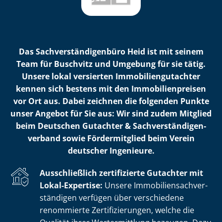
Das Sach­ver­stän­di­gen­bü­ro Heid ist mit seinem
Team für Buschvitz und Umgebung für sie tätig.
Unsere lokal versierten Im­mo­bi­li­en­gut­ach­ter
kennen sich bestens mit den Im­mo­bi­li­en­prei­sen
vor Ort aus. Dabei zeichnen die folgenden Punkte
unser Angebot für Sie aus: Wir sind zudem Mitglied
beim Deutschen Gutachter & Sach­ver­stän­di­gen­
ver­band sowie Fördermitglied beim Verein
deutscher Ingenieure.
Ausschließlich zertifizierte Gutachter mit
Lokal-Expertise:
Unsere Im­mo­bi­li­en­sach­ver­
stän­di­gen verfügen über verschiedene
renommierte Zer­ti­fi­zie­run­gen, welche die