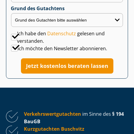
Grund des Gutachtens
Ich habe den
Datenschutz
gelesen und
verstanden.
Ich möchte den Newsletter abonnieren.
Jetzt kostenlos beraten lassen
Ver­kehrs­wert­gut­ach­ten
im Sinne des
§ 194
BauGB
Kurzgutachten Buschvitz