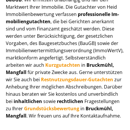
Marktwert Ihrer Immobilie. Die Gutachter von Heid
Im­mo­bi­li­en­be­wer­tung verfassen
professionelle Im­
mo­bi­li­en­gut­ach­ten
, die bei Gerichten anerkannt
sind und vom Finanzamt geschätzt werden. Diese
werden unter Be­rück­sich­ti­gung, der gesetzlichen
Vorgaben, des Baugesetzbuches (BauGB) sowie der
Im­mo­bi­li­en­wert­ermitt­lungs­ver­ord­nung (ImmoWertV),
marktkonform angefertigt. Selbst­ver­ständ­lich
arbeiten wir auch
Kurzgutachten
in
Bruckmühl,
Mangfall
für private Zwecke aus. Gerne unterstützen
wir Sie auch bei
Rest­nut­zungs­dau­er-Gutachten
zur
Anhebung Ihrer möglichen Abschreibungen. Darüber
hinaus beraten wir Sie kostenlos und unverbindlich
bei
inhaltlichen
sowie
rechtlichen
Fragestellungen
zu Ihrer
Grund­stücks­be­wer­tung
in
Bruckmühl,
Mangfall
. Wir freuen uns auf Ihre Kontaktaufnahme.