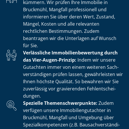
kümmern. Wir prüfen Ihre Immobilie in
Bruckmühl, Mangfall professionell und
informieren Sie über deren Wert, Zustand,
Mängel, Kosten und alle relevanten
rechtlichen Bestimmungen. Zudem
beantragen wir die Unterlagen auf Wunsch
für Sie.
Verlässliche Im­mo­bi­li­en­be­wer­tung durch
das Vier-Augen-Prinzip:
Indem wir unsere
Gutachten immer von einem weiteren Sach­
ver­stän­di­gen prüfen lassen, gewährleisten wir
Ihnen höchste Qualität. So bewahren wir Sie
zuverlässig vor gravierenden Fehl­ent­schei­
dun­gen.
Spezielle The­men­schwer­punk­te:
Zudem
verfügen unsere Im­mo­bi­li­en­gut­ach­ter in
Bruckmühl, Mangfall und Umgebung über
Spe­zi­al­kom­pe­ten­zen (z.B. Bau­sach­ver­stän­di­