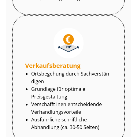
Ver­kaufs­be­ra­tung
Ortsbegehung durch Sach­ver­stän­
di­gen
Grundlage für optimale
Preisgestaltung
Verschafft Inen entscheidende
Ver­hand­lungs­vor­tei­le
Ausführliche schriftliche
Abhandlung (ca. 30-50 Seiten)