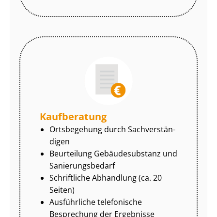
Kaufberatung
Ortsbegehung durch Sach­ver­stän­
di­gen
Beurteilung Gebäudesubstanz und
Sa­nie­rungs­be­darf
Schriftliche Abhandlung (ca. 20
Seiten)
Ausführliche telefonische
Besprechung der Ergebnisse