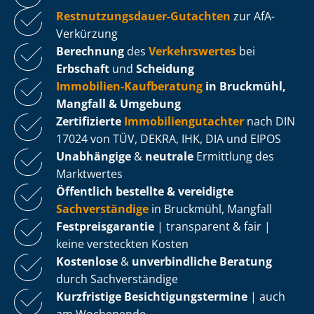
Rest­nut­zungs­dau­er-Gutachten
zur AfA-
Verkürzung
Berechnung
des
Verkehrswertes
bei
Erbschaft
und
Scheidung
Immobilien-Kaufberatung
in Bruckmühl,
Mangfall & Umgebung
Zertifizierte
Im­mo­bi­li­en­gut­ach­ter
nach DIN
17024 von TÜV, DEKRA, IHK, DIA und EIPOS
Unabhängige
&
neutrale
Ermittlung des
Marktwertes
Öffentlich bestellte & vereidigte
Sachverständige
in Bruckmühl, Mangfall
Fest­preis­ga­ran­tie
| transparent & fair |
keine versteckten Kosten
Kostenlose
&
unverbindliche Beratung
durch Sachverständige
Kurzfristige Be­sich­ti­gungs­ter­mi­ne
| auch
am Wochenende