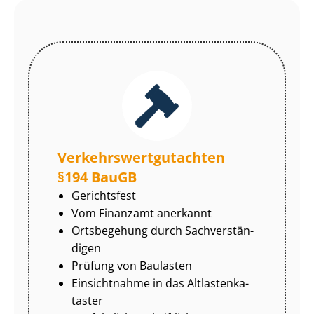
Ver­kehrs­wert­gut­ach­ten
§194 BauGB
Gerichtsfest
Vom Finanzamt anerkannt
Ortsbegehung durch Sach­ver­stän­
di­gen
Prüfung von Baulasten
Einsichtnahme in das Alt­las­ten­ka­
tas­ter