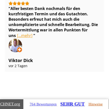
Aller besten Dank nochmals für den
kurzfristigen Termin und das Gutachten.
Besonders erfreut hat mich auch die
unkomplizierte und schnelle Bearbeitung. Die
Wertermittlung war in allen Punkten für
uns
[...mehr]
Viktor Dick
vor 2 Tagen
Gebäudearten, die wir für Sie
SEHR GUT
ICHNET
.org
764 Bewertungen
Hinweise