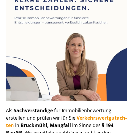
Als
Sachverständige
für Im­mo­bi­li­en­be­wer­tung
erstellen und prüfen wir für Sie
Ver­kehrs­wert­gut­ach­
ten
in
Bruckmühl, Mangfall
im Sinne des
§ 194
BauGB
. Wir ermitteln unabhängig und fair den