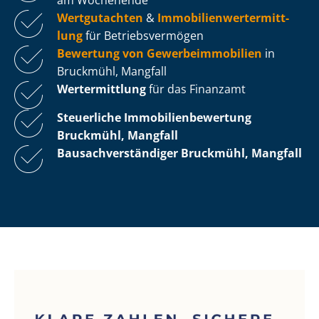
Wertgutachten
&
Im­mo­bi­li­en­wert­ermitt­
lung
für Be­triebs­ver­mö­gen
Bewertung von Ge­wer­be­im­mo­bi­li­en
in
Bruckmühl, Mangfall
Wertermittlung
für das Finanzamt
Steuerliche Im­mo­bi­li­en­be­wer­tung
Bruckmühl, Mangfall
Bau­sach­ver­stän­di­ger Bruckmühl, Mangfall