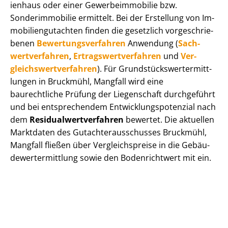
i­en­haus oder einer Ge­wer­be­im­mo­bi­lie bzw.
Sonderimmobilie ermittelt. Bei der Erstellung von Im­
mo­bi­li­en­gut­ach­ten finden die gesetzlich vor­ge­schrie­
be­nen
Be­wer­tungs­ver­fah­ren
Anwendung (
Sach­
wert­ver­fah­ren
,
Er­trags­wert­ver­fah­ren
und
Ver­
gleichs­wert­ver­fah­ren
). Für Grund­stücks­wert­ermitt­
lun­gen in Bruckmühl, Mangfall wird eine
baurechtliche Prüfung der Liegenschaft durchgeführt
und bei entsprechendem Ent­wick­lungs­po­ten­zi­al nach
dem
Re­si­du­al­wert­ver­fah­ren
bewertet. Die aktuellen
Marktdaten des Gut­ach­ter­aus­schus­ses Bruckmühl,
Mangfall fließen über Ver­gleichs­prei­se in die Ge­bäu­
de­wert­ermitt­lung sowie den Bodenrichtwert mit ein.