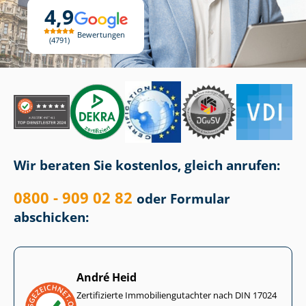
4,9
Bewertungen
4791
Wir beraten Sie kostenlos, gleich anrufen:
0800 - 909 02 82
oder Formular
abschicken:
André Heid
Zertifizierte Im­mo­bi­li­en­gut­ach­ter nach DIN 17024