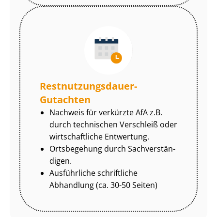
Rest­nut­zungs­dau­er-
Gutachten
Nachweis für verkürzte AfA z.B.
durch technischen Verschleiß oder
wirtschaftliche Entwertung.
Ortsbegehung durch Sach­ver­stän­
di­gen.
Ausführliche schriftliche
Abhandlung (ca. 30-50 Seiten)