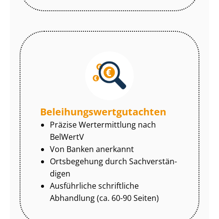
Be­lei­hungs­wert­gut­ach­ten
Präzise Wertermittlung nach
BelWertV
Von Banken anerkannt
Ortsbegehung durch Sach­ver­stän­
di­gen
Ausführliche schriftliche
Abhandlung (ca. 60-90 Seiten)