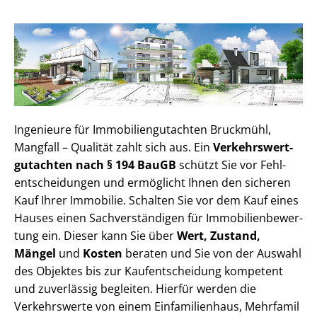
Ingenieure für Im­mo­bi­li­en­gut­ach­ten Bruckmühl,
Mangfall – Qualität zahlt sich aus. Ein
Ver­kehrs­wert­
gut­ach­ten nach § 194 BauGB
schützt Sie vor Fehl­
ent­schei­dun­gen und ermöglicht Ihnen den sicheren
Kauf Ihrer Immobilie. Schalten Sie vor dem Kauf eines
Hauses einen Sach­ver­stän­di­gen für Im­mo­bi­li­en­be­wer­
tung ein. Dieser kann Sie über
Wert, Zustand,
Mängel
und
Kosten
beraten und Sie von der Auswahl
des Objektes bis zur Kauf­ent­schei­dung kompetent
und zuverlässig begleiten. Hierfür werden die
Verkehrswerte von einem Einfamilienhaus, Mehr­fa­mi­l