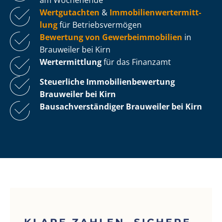
Wertgutachten
&
Im­mo­bi­li­en­wert­ermitt­
lung
für Be­triebs­ver­mö­gen
Bewertung von Ge­wer­be­im­mo­bi­li­en
in
Brauweiler bei Kirn
Wertermittlung
für das Finanzamt
Steuerliche Im­mo­bi­li­en­be­wer­tung
Brauweiler bei Kirn
Bau­sach­ver­stän­di­ger Brauweiler bei Kirn