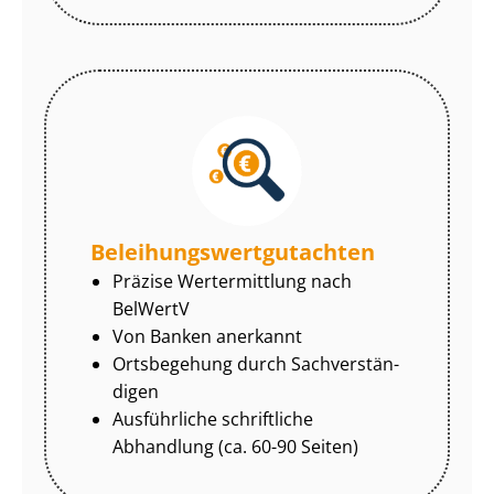
Be­lei­hungs­wert­gut­ach­ten
Präzise Wertermittlung nach
BelWertV
Von Banken anerkannt
Ortsbegehung durch Sach­ver­stän­
di­gen
Ausführliche schriftliche
Abhandlung (ca. 60-90 Seiten)