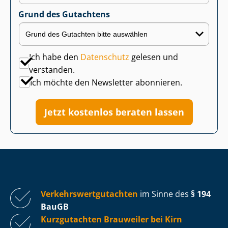
Grund des Gutachtens
Ich habe den
Datenschutz
gelesen und
verstanden.
Ich möchte den Newsletter abonnieren.
Jetzt kostenlos beraten lassen
Ver­kehrs­wert­gut­ach­ten
im Sinne des
§ 194
BauGB
Kurzgutachten Brauweiler bei Kirn