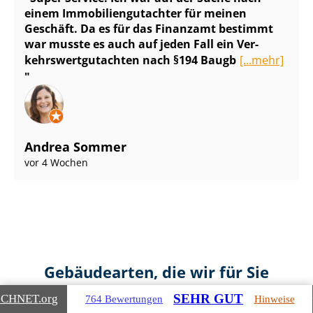
einem Im­mo­bi­li­en­gut­ach­ter für meinen
Geschäft. Da es für das Finanzamt bestimmt
war musste es auch auf jeden Fall ein Ver­
kehrs­wert­gut­ach­ten nach §194 Baugb
[...mehr]
Andrea Sommer
vor 4 Wochen
Gebäudearten, die wir für Sie
bewerten
SEHR GUT
ICHNET
.org
764 Bewertungen
Hinweise