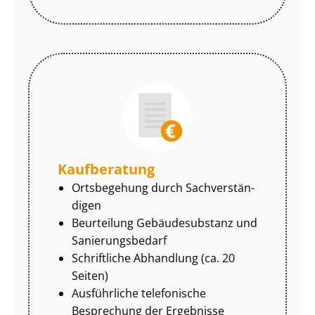
Kaufberatung
Ortsbegehung durch Sach­ver­stän­
di­gen
Beurteilung Gebäudesubstanz und
Sa­nie­rungs­be­darf
Schriftliche Abhandlung (ca. 20
Seiten)
Ausführliche telefonische
Besprechung der Ergebnisse