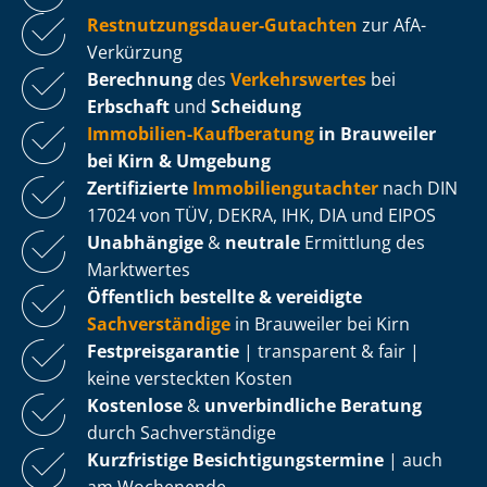
Rest­nut­zungs­dau­er-Gutachten
zur AfA-
Verkürzung
Berechnung
des
Verkehrswertes
bei
Erbschaft
und
Scheidung
Immobilien-Kaufberatung
in Brauweiler
bei Kirn & Umgebung
Zertifizierte
Im­mo­bi­li­en­gut­ach­ter
nach DIN
17024 von TÜV, DEKRA, IHK, DIA und EIPOS
Unabhängige
&
neutrale
Ermittlung des
Marktwertes
Öffentlich bestellte & vereidigte
Sachverständige
in Brauweiler bei Kirn
Fest­preis­ga­ran­tie
| transparent & fair |
keine versteckten Kosten
Kostenlose
&
unverbindliche Beratung
durch Sachverständige
Kurzfristige Be­sich­ti­gungs­ter­mi­ne
| auch
am Wochenende