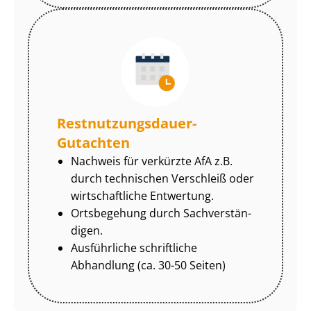
Rest­nut­zungs­dau­er-
Gutachten
Nachweis für verkürzte AfA z.B.
durch technischen Verschleiß oder
wirtschaftliche Entwertung.
Ortsbegehung durch Sach­ver­stän­
di­gen.
Ausführliche schriftliche
Abhandlung (ca. 30-50 Seiten)