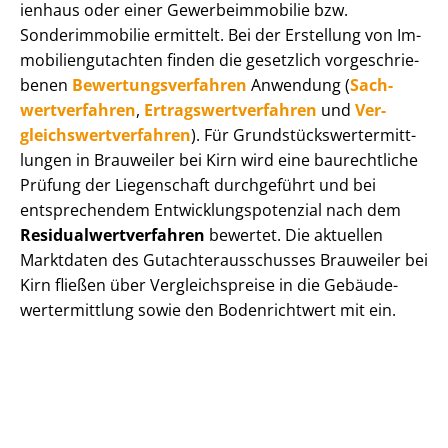
i­en­haus oder einer Ge­wer­be­im­mo­bi­lie bzw.
Sonderimmobilie ermittelt. Bei der Erstellung von Im­
mo­bi­li­en­gut­ach­ten finden die gesetzlich vor­ge­schrie­
be­nen
Be­wer­tungs­ver­fah­ren
Anwendung (
Sach­
wert­ver­fah­ren
,
Er­trags­wert­ver­fah­ren
und
Ver­
gleichs­wert­ver­fah­ren
). Für Grund­stücks­wert­ermitt­
lun­gen in Brauweiler bei Kirn wird eine baurechtliche
Prüfung der Liegenschaft durchgeführt und bei
entsprechendem Ent­wick­lungs­po­ten­zi­al nach dem
Re­si­du­al­wert­ver­fah­ren
bewertet. Die aktuellen
Marktdaten des Gut­ach­ter­aus­schus­ses Brauweiler bei
Kirn fließen über Ver­gleichs­prei­se in die Ge­bäu­de­
wert­ermitt­lung sowie den Bodenrichtwert mit ein.