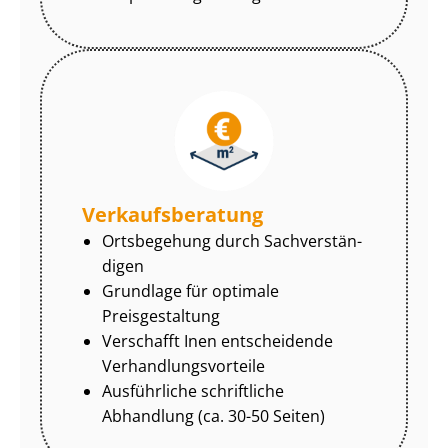
Ver­kaufs­be­ra­tung
Ortsbegehung durch Sach­ver­stän­
di­gen
Grundlage für optimale
Preisgestaltung
Verschafft Inen entscheidende
Ver­hand­lungs­vor­tei­le
Ausführliche schriftliche
Abhandlung (ca. 30-50 Seiten)