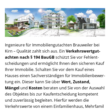
Ingenieure für Im­mo­bi­li­en­gut­ach­ten Brauweiler bei
Kirn – Qualität zahlt sich aus. Ein
Ver­kehrs­wert­gut­
ach­ten nach § 194 BauGB
schützt Sie vor Fehl­ent­
schei­dun­gen und ermöglicht Ihnen den sicheren Kauf
Ihrer Immobilie. Schalten Sie vor dem Kauf eines
Hauses einen Sach­ver­stän­di­gen für Im­mo­bi­li­en­be­wer­
tung ein. Dieser kann Sie über
Wert, Zustand,
Mängel
und
Kosten
beraten und Sie von der Auswahl
des Objektes bis zur Kauf­ent­schei­dung kompetent
und zuverlässig begleiten. Hierfür werden die
Verkehrswerte von einem Einfamilienhaus, Mehr­fa­mi­l