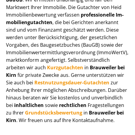
Marktwert Ihrer Immobilie. Die Gutachter von Heid
Im­mo­bi­li­en­be­wer­tung verfassen
professionelle Im­
mo­bi­li­en­gut­ach­ten
, die bei Gerichten anerkannt
sind und vom Finanzamt geschätzt werden. Diese
werden unter Be­rück­sich­ti­gung, der gesetzlichen
Vorgaben, des Baugesetzbuches (BauGB) sowie der
Im­mo­bi­li­en­wert­ermitt­lungs­ver­ord­nung (ImmoWertV),
marktkonform angefertigt. Selbst­ver­ständ­lich
arbeiten wir auch
Kurzgutachten
in
Brauweiler bei
Kirn
für private Zwecke aus. Gerne unterstützen wir
Sie auch bei
Rest­nut­zungs­dau­er-Gutachten
zur
Anhebung Ihrer möglichen Abschreibungen. Darüber
hinaus beraten wir Sie kostenlos und unverbindlich
bei
inhaltlichen
sowie
rechtlichen
Fragestellungen
zu Ihrer
Grund­stücks­be­wer­tung
in
Brauweiler bei
Kirn
. Wir freuen uns auf Ihre Kontaktaufnahme.