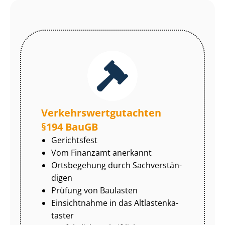
Ver­kehrs­wert­gut­ach­ten
§194 BauGB
Gerichtsfest
Vom Finanzamt anerkannt
Ortsbegehung durch Sach­ver­stän­
di­gen
Prüfung von Baulasten
Einsichtnahme in das Alt­las­ten­ka­
tas­ter