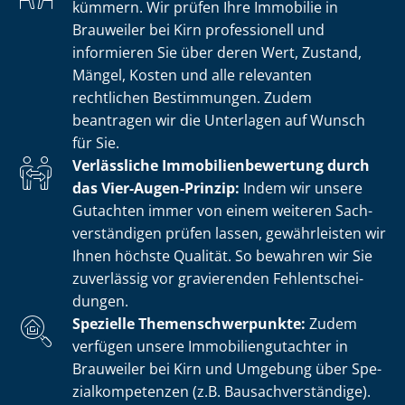
kümmern. Wir prüfen Ihre Immobilie in
Brauweiler bei Kirn professionell und
informieren Sie über deren Wert, Zustand,
Mängel, Kosten und alle relevanten
rechtlichen Bestimmungen. Zudem
beantragen wir die Unterlagen auf Wunsch
für Sie.
Verlässliche Im­mo­bi­li­en­be­wer­tung durch
das Vier-Augen-Prinzip:
Indem wir unsere
Gutachten immer von einem weiteren Sach­
ver­stän­di­gen prüfen lassen, gewährleisten wir
Ihnen höchste Qualität. So bewahren wir Sie
zuverlässig vor gravierenden Fehl­ent­schei­
dun­gen.
Spezielle The­men­schwer­punk­te:
Zudem
verfügen unsere Im­mo­bi­li­en­gut­ach­ter in
Brauweiler bei Kirn und Umgebung über Spe­
zi­al­kom­pe­ten­zen (z.B. Bau­sach­ver­stän­di­ge).