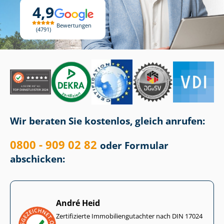
4,9
Bewertungen
4791
Wir beraten Sie kostenlos, gleich anrufen:
0800 - 909 02 82
oder Formular
abschicken:
André Heid
Zertifizierte Im­mo­bi­li­en­gut­ach­ter nach DIN 17024