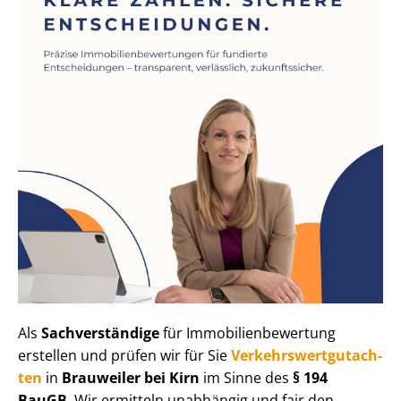
Als
Sachverständige
für Im­mo­bi­li­en­be­wer­tung
erstellen und prüfen wir für Sie
Ver­kehrs­wert­gut­ach­
ten
in
Brauweiler bei Kirn
im Sinne des
§ 194
BauGB
. Wir ermitteln unabhängig und fair den