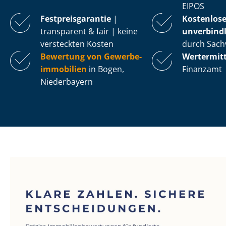
EIPOS
Fest­preis­ga­ran­tie
|
Kostenlos
transparent & fair | keine
unverbindl
versteckten Kosten
durch Sach
Bewertung von Ge­wer­be­
Wertermit
im­mo­bi­li­en
in Bogen,
Finanzamt
Niederbayern