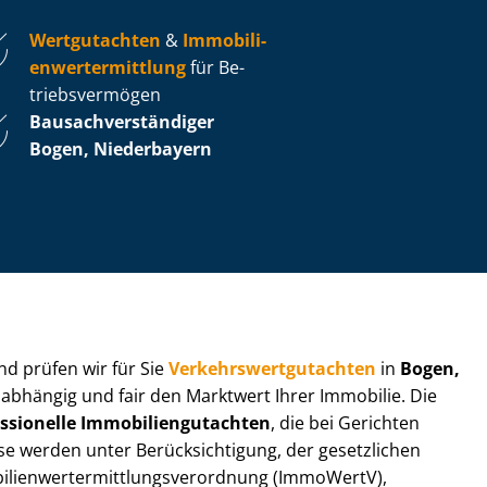
Wertgutachten
&
Im­mo­bi­li­
en­wert­ermitt­lung
für Be­
triebs­ver­mö­gen
Bau­sach­ver­stän­di­ger
Bogen, Niederbayern
 und prüfen wir für Sie
Ver­kehrs­wert­gut­ach­ten
in
Bogen,
nabhängig und fair den Marktwert Ihrer Immobilie. Die
ssionelle Im­mo­bi­li­en­gut­ach­ten
, die bei Gerichten
werden unter Be­rück­sich­ti­gung, der gesetzlichen
i­en­wert­ermitt­lungs­ver­ord­nung (ImmoWertV),