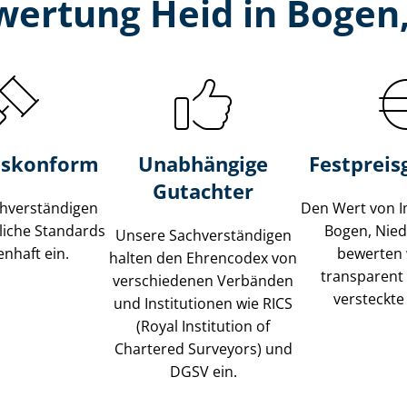
wertung Heid in Bogen
s­konform
Unabhängige
Festpreis​
Gutachter
­ver­stän­di­gen
Den Wert von I
liche Standards
Bogen, Nie
Unsere Sach­ver­stän­di­gen
nhaft ein.
bewerten w
halten den Ehrencodex von
transparent
verschiedenen Verbänden
versteckte
und Institutionen wie RICS
(Royal Institution of
Chartered Surveyors) und
DGSV ein.