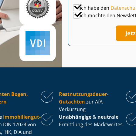
Ich habe den
Datenschu
Ich möchte den Newslet
Jet
hten Bogen,
Rest­nut­zungs­dau­er-
ern
Gutachten
zur AfA-
Verkürzung
e
Im­mo­bi­li­en­gut­
Unabhängige
&
neutrale
 DIN 17024 von
Ermittlung des Marktwertes
, IHK, DIA und