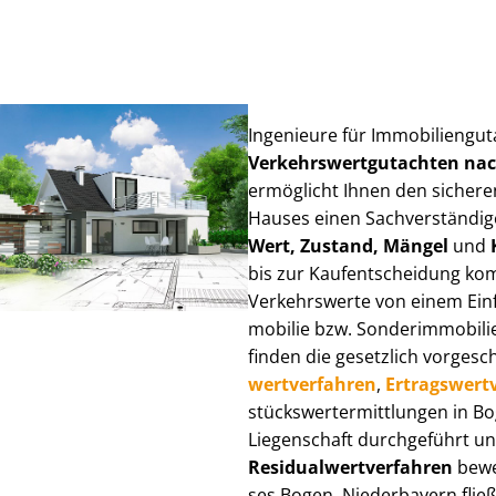
Ingenieure für Im­mo­bi­li­en­g
Ver­kehrs­wert­gut­ach­ten n
ermöglicht Ihnen den sicheren
Hauses einen Sach­ver­stän­di­ge
Wert, Zustand, Mängel
und
bis zur Kauf­ent­schei­dung k
Verkehrswerte von einem Einfam
mo­bi­lie bzw. Sonderimmobilie e
finden die gesetzlich vor­ge­sc
wert­ver­fah­ren
,
Er­trags­wert­
stücks­wert­ermitt­lun­gen in
Liegenschaft durchgeführt und
Re­si­du­al­wert­ver­fah­ren
bewer
ses Bogen, Niederbayern fließen