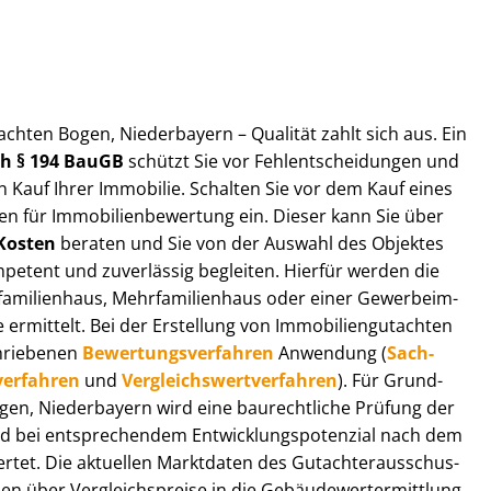
ut­ach­ten Bogen, Niederbayern – Qualität zahlt sich aus. Ein
ach § 194 BauGB
schützt Sie vor Fehl­ent­schei­dun­gen und
 Kauf Ihrer Immobilie. Schalten Sie vor dem Kauf eines
n für Im­mo­bi­li­en­be­wer­tung ein. Dieser kann Sie über
Kosten
beraten und Sie von der Auswahl des Objektes
ompetent und zuverlässig begleiten. Hierfür werden die
ilienhaus, Mehr­fa­mi­li­en­haus oder einer Ge­wer­be­im­
rmittelt. Bei der Erstellung von Im­mo­bi­li­en­gut­ach­ten
hrie­be­nen
Be­wer­tungs­ver­fah­ren
Anwendung (
Sach­
ver­fah­ren
und
Ver­gleichs­wert­ver­fah­ren
). Für Grund­
 Bogen, Niederbayern wird eine baurechtliche Prüfung der
 bei entsprechendem Ent­wick­lungs­po­ten­zi­al nach dem
tet. Die aktuellen Marktdaten des Gut­ach­ter­aus­schus­
 über Ver­gleichs­prei­se in die Ge­bäu­de­wert­ermitt­lung