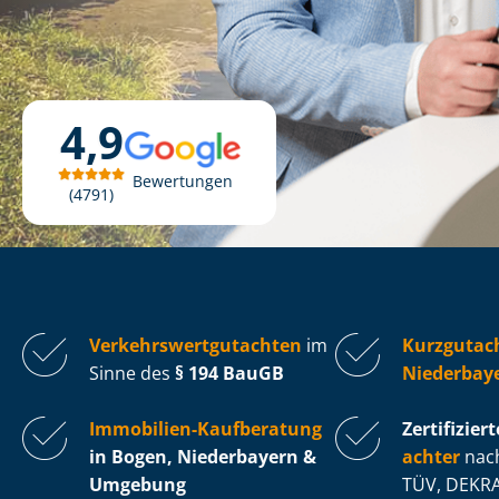
4,9
Bewertungen
4791
Ver­kehrs­wert­gut­ach­ten
im
Kurzgutac
Sinne des
§ 194 BauGB
Niederbay
Immobilien-Kaufberatung
Zertifiziert
in Bogen, Niederbayern &
ach­ter
nach
Umgebung
TÜV, DEKRA