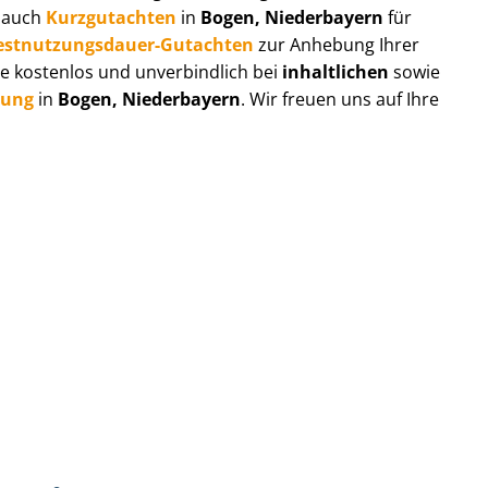
r auch
Kurzgutachten
in
Bogen, Niederbayern
für
est­nut­zungs­dau­er-Gutachten
zur Anhebung Ihrer
e kostenlos und unverbindlich bei
inhaltlichen
sowie
tung
in
Bogen, Niederbayern
. Wir freuen uns auf Ihre