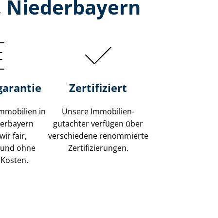
, Niederbayern
garantie
Zertifiziert
mmobilien in
Unsere Immobilien­
derbayern
gutachter verfügen über
ir fair,
verschiedene renommierte
 und ohne
Zer­ti­fi­zie­run­gen.
 Kosten.