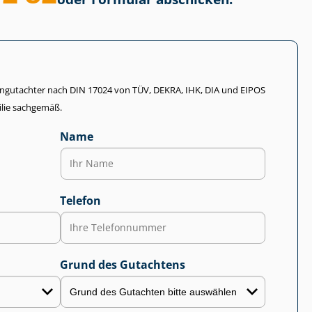
li­en­gut­ach­ter nach DIN 17024 von TÜV, DEKRA, IHK, DIA und EIPOS
lie sachgemäß.
Name
Telefon
Grund des Gutachtens