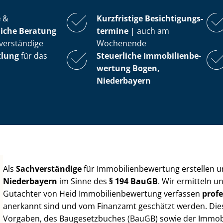
e
&
Kurzfristige Be­sich­ti­gungs­
iche Beratung
ter­mi­ne
| auch am
verständige
Wochenende
tlung
für das
Steuerliche Im­mo­bi­li­en­be­
wer­tung
Bogen,
Niederbayern
Als
Sachverständige
für Im­mo­bi­li­en­be­wer­tung erstellen
Niederbayern
im Sinne des
§ 194 BauGB
. Wir ermitteln u
Gutachter von Heid Im­mo­bi­li­en­be­wer­tung verfassen
profe
anerkannt sind und vom Finanzamt geschätzt werden. Diese 
Vorgaben, des Baugesetzbuches (BauGB) sowie der Im­mo­bi­l