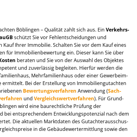
t­ach­ten Böblingen – Qualität zahlt sich aus. Ein
Ver­kehrs­
 BauGB
schützt Sie vor Fehl­ent­schei­dun­gen und
 Kauf Ihrer Immobilie. Schalten Sie vor dem Kauf eines
n für Im­mo­bi­li­en­be­wer­tung ein. Dieser kann Sie über
Kosten
beraten und Sie von der Auswahl des Objektes
ompetent und zuverlässig begleiten. Hierfür werden die
ilienhaus, Mehr­fa­mi­li­en­haus oder einer Ge­wer­be­im­
rmittelt. Bei der Erstellung von Im­mo­bi­li­en­gut­ach­ten
hrie­be­nen
Be­wer­tungs­ver­fah­ren
Anwendung (
Sach­
ver­fah­ren
und
Ver­gleichs­wert­ver­fah­ren
). Für Grund­
Böblingen wird eine baurechtliche Prüfung der
 bei entsprechendem Ent­wick­lungs­po­ten­zi­al nach dem
tet. Die aktuellen Marktdaten des Gut­ach­ter­aus­schus­
gleichs­prei­se in die Ge­bäu­de­wert­ermitt­lung sowie den