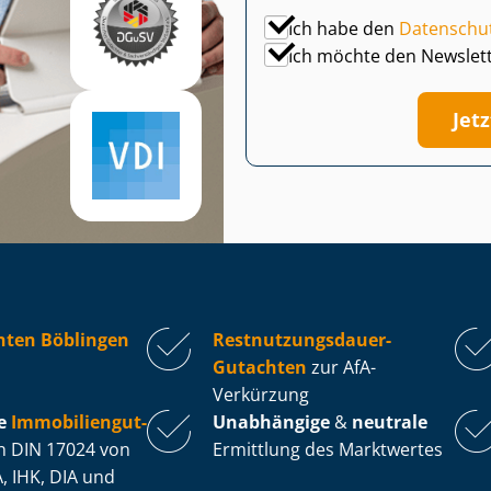
Ich habe den
Datenschu
Ich möchte den Newslet
Jet
hten Böblingen
Rest­nut­zungs­dau­er-
Gutachten
zur AfA-
Verkürzung
e
Im­mo­bi­li­en­gut­
Unabhängige
&
neutrale
 DIN 17024 von
Ermittlung des Marktwertes
, IHK, DIA und