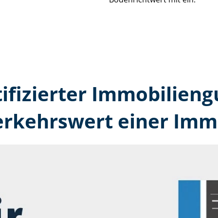
tifizierter Immobilien­
erkehrswert einer Immo