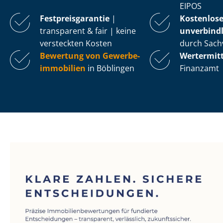
EIPOS
Fest­preis­ga­ran­tie
|
Kostenlos
transparent & fair | keine
unverbindl
versteckten Kosten
durch Sach
Bewertung von Ge­wer­be­
Wertermit
im­mo­bi­li­en
in Böblingen
Finanzamt