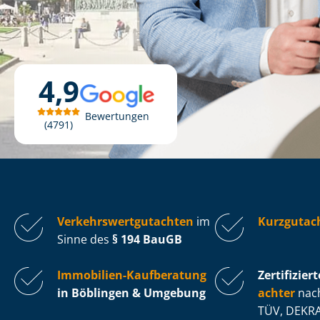
4,9
Bewertungen
4791
Ver­kehrs­wert­gut­ach­ten
im
Kurzgutac
Sinne des
§ 194 BauGB
Immobilien-Kaufberatung
Zertifiziert
in Böblingen & Umgebung
ach­ter
nach
TÜV, DEKRA