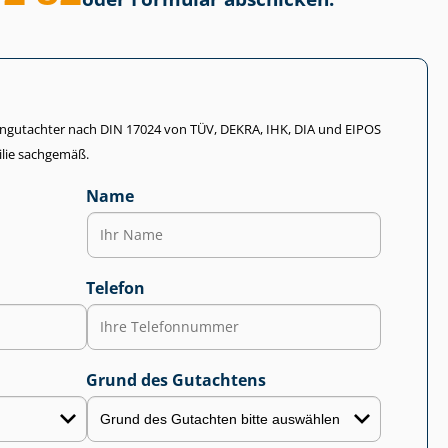
li­en­gut­ach­ter nach DIN 17024 von TÜV, DEKRA, IHK, DIA und EIPOS
lie sachgemäß.
Name
Telefon
Grund des Gutachtens