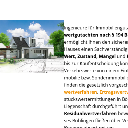
Ingenieure für Im­mo­bi­li­en­gu
wert­gut­ach­ten nach § 194
ermöglicht Ihnen den sicheren
Hauses einen Sach­ver­stän­di­ge
Wert, Zustand, Mängel
und
bis zur Kauf­ent­schei­dung k
Verkehrswerte von einem Einfam
mo­bi­lie bzw. Sonderimmobilie e
finden die gesetzlich vor­ge­sc
wert­ver­fah­ren
,
Er­trags­wert­
stücks­wert­ermitt­lun­gen in 
Liegenschaft durchgeführt und
Re­si­du­al­wert­ver­fah­ren
bewer
ses Böblingen fließen über Ver­
Bodenrichtwert mit ein.