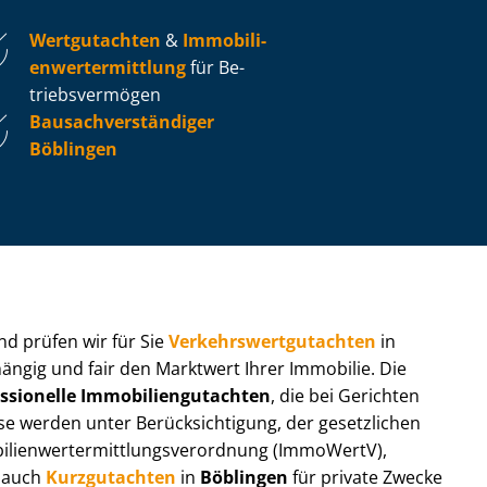
Wertgutachten
&
Im­mo­bi­li­
en­wert­ermitt­lung
für Be­
triebs­ver­mö­gen
Bau­sach­ver­stän­di­ger
Böblingen
 und prüfen wir für Sie
Ver­kehrs­wert­gut­ach­ten
in
hängig und fair den Marktwert Ihrer Immobilie. Die
ssionelle Im­mo­bi­li­en­gut­ach­ten
, die bei Gerichten
werden unter Be­rück­sich­ti­gung, der gesetzlichen
i­en­wert­ermitt­lungs­ver­ord­nung (ImmoWertV),
r auch
Kurzgutachten
in
Böblingen
für private Zwecke