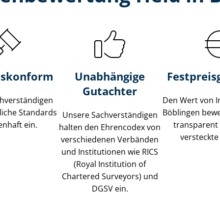
s­konform
Unabhängige
Festpreis​
Gutachter
­ver­stän­di­gen
Den Wert von I
liche Standards
Böblingen bewer
Unsere Sach­ver­stän­di­gen
nhaft ein.
transparent
halten den Ehrencodex von
versteckte
verschiedenen Verbänden
und Institutionen wie RICS
(Royal Institution of
Chartered Surveyors) und
DGSV ein.