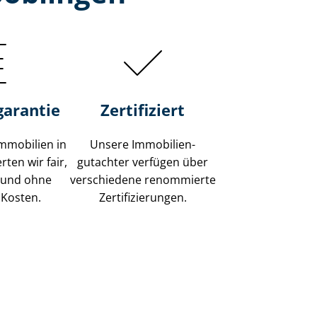
garantie
Zertifiziert
mmobilien in
Unsere Immobilien­
ten wir fair,
gutachter verfügen über
 und ohne
verschiedene renommierte
 Kosten.
Zer­ti­fi­zie­run­gen.