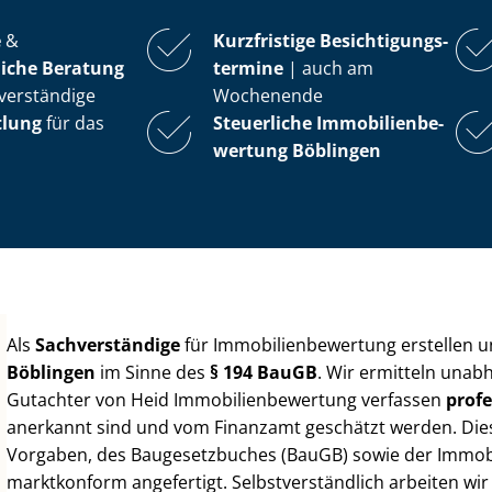
e
&
Kurzfristige Be­sich­ti­gungs­
iche Beratung
ter­mi­ne
| auch am
verständige
Wochenende
tlung
für das
Steuerliche Im­mo­bi­li­en­be­
wer­tung
Böblingen
Als
Sachverständige
für Im­mo­bi­li­en­be­wer­tung erstellen
Böblingen
im Sinne des
§ 194 BauGB
. Wir ermitteln unab
Gutachter von Heid Im­mo­bi­li­en­be­wer­tung verfassen
profe
anerkannt sind und vom Finanzamt geschätzt werden. Diese 
Vorgaben, des Baugesetzbuches (BauGB) sowie der Im­mo­bi­l
marktkonform angefertigt. Selbst­ver­ständ­lich arbeiten wi