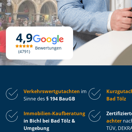
4,9
Bewertungen
4791
Ver­kehrs­wert­gut­ach­ten
im
Kurzgutach
Sinne des
§ 194 BauGB
Bad Tölz
Immobilien-Kaufberatung
Zertifiziert
in Bichl bei Bad Tölz &
ach­ter
nach
Umgebung
TÜV, DEKRA