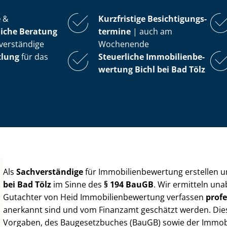
e
&
Kurzfristige Be­sich­ti­gungs­
iche Beratung
ter­mi­ne
| auch am
verständige
Wochenende
tlung
für das
Steuerliche Im­mo­bi­li­en­be­
wer­tung
Bichl bei Bad Tölz
Als
Sachverständige
für Im­mo­bi­li­en­be­wer­tung erstellen
bei Bad Tölz
im Sinne des
§ 194 BauGB
. Wir ermitteln una
Gutachter von Heid Im­mo­bi­li­en­be­wer­tung verfassen
profe
anerkannt sind und vom Finanzamt geschätzt werden. Diese 
Vorgaben, des Baugesetzbuches (BauGB) sowie der Im­mo­bi­l