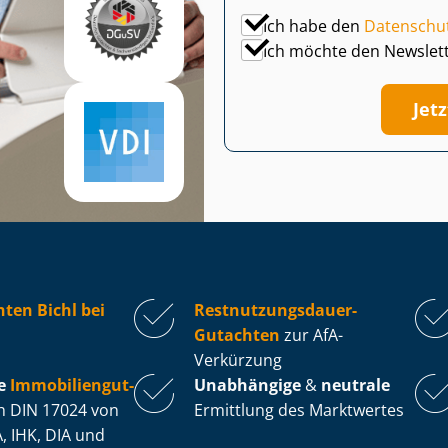
Ich habe den
Datenschu
Ich möchte den Newslet
Jet
ten Bichl bei
Rest­nut­zungs­dau­er-
Gutachten
zur AfA-
Verkürzung
e
Im­mo­bi­li­en­gut­
Unabhängige
&
neutrale
 DIN 17024 von
Ermittlung des Marktwertes
, IHK, DIA und