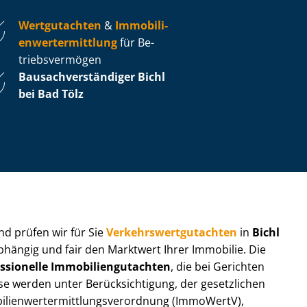
Wertgutachten
&
Im­mo­bi­li­
en­wert­ermitt­lung
für Be­
triebs­ver­mö­gen
Bau­sach­ver­stän­di­ger Bichl
bei Bad Tölz
 und prüfen wir für Sie
Ver­kehrs­wert­gut­ach­ten
in
Bichl
bhängig und fair den Marktwert Ihrer Immobilie. Die
ssionelle Im­mo­bi­li­en­gut­ach­ten
, die bei Gerichten
werden unter Be­rück­sich­ti­gung, der gesetzlichen
i­en­wert­ermitt­lungs­ver­ord­nung (ImmoWertV),