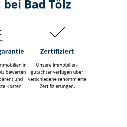
 bei Bad Tölz
garantie
Zertifiziert
mmobilien in
Unsere Immobilien­
Tölz bewerten
gutachter verfügen über
sparent und
verschiedene renommierte
kte Kosten.
Zer­ti­fi­zie­run­gen.