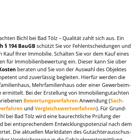
t­ach­ten Bichl bei Bad Tölz – Qualität zahlt sich aus. Ein
ach § 194 BauGB
schützt Sie vor Fehl­ent­schei­dun­gen und
 Kauf Ihrer Immobilie. Schalten Sie vor dem Kauf eines
n für Im­mo­bi­li­en­be­wer­tung ein. Dieser kann Sie über
Kosten
beraten und Sie von der Auswahl des Objektes
ompetent und zuverlässig begleiten. Hierfür werden die
ilienhaus, Mehr­fa­mi­li­en­haus oder einer Ge­wer­be­im­
rmittelt. Bei der Erstellung von Im­mo­bi­li­en­gut­ach­ten
hrie­be­nen
Be­wer­tungs­ver­fah­ren
Anwendung (
Sach­
ver­fah­ren
und
Ver­gleichs­wert­ver­fah­ren
). Für Grund­
Bichl bei Bad Tölz wird eine baurechtliche Prüfung der
 bei entsprechendem Ent­wick­lungs­po­ten­zi­al nach dem
tet. Die aktuellen Marktdaten des Gut­ach­ter­aus­schus­
ber Ver­gleichs­prei­se in die Ge­bäu­de­wert­ermitt­lung