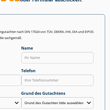
li­en­gut­ach­ter nach DIN 17024 von TÜV, DEKRA, IHK, DIA und EIPOS
lie sachgemäß.
Name
Telefon
Grund des Gutachtens