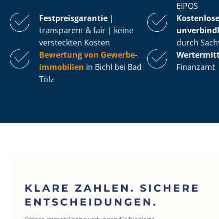
EIPOS
Fest­preis­ga­ran­tie
|
Kostenlos
transparent & fair | keine
unverbindl
versteckten Kosten
durch Sach
Bewertung von Ge­wer­be­
Wertermit
im­mo­bi­li­en
in Bichl bei Bad
Finanzamt
Tölz