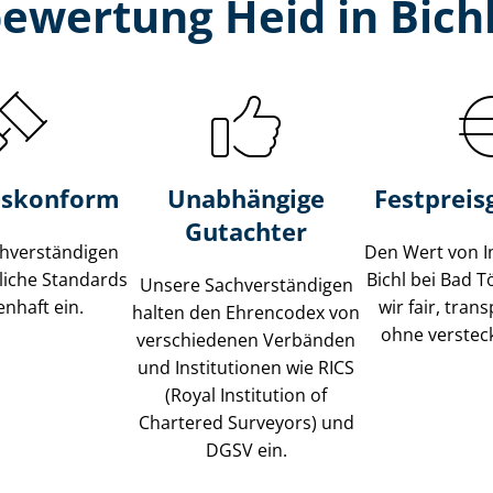
ewertung Heid in Bichl
s­konform
Unabhängige
Festpreis​
Gutachter
­ver­stän­di­gen
Den Wert von I
liche Standards
Bichl bei Bad 
Unsere Sach­ver­stän­di­gen
nhaft ein.
wir fair, tran
halten den Ehrencodex von
ohne verstec
verschiedenen Verbänden
und Institutionen wie RICS
(Royal Institution of
Chartered Surveyors) und
DGSV ein.