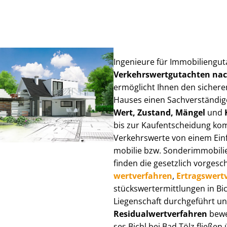
Ingenieure für Im­mo­bi­li­en­gu
Ver­kehrs­wert­gut­ach­ten n
ermöglicht Ihnen den sicheren
Hauses einen Sach­ver­stän­di­ge
Wert, Zustand, Mängel
und
bis zur Kauf­ent­schei­dung k
Verkehrswerte von einem Einfam
mo­bi­lie bzw. Sonderimmobilie e
finden die gesetzlich vor­ge­sc
wert­ver­fah­ren
,
Er­trags­wert­
stücks­wert­ermitt­lun­gen in 
Liegenschaft durchgeführt und
Re­si­du­al­wert­ver­fah­ren
bewer
ses Bichl bei Bad Tölz fließen ü