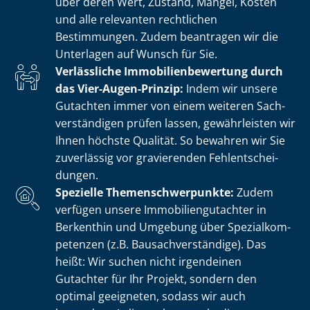
über deren Wert, Zustand, Mängel, Kosten
und alle relevanten rechtlichen
Bestimmungen. Zudem beantragen wir die
Unterlagen auf Wunsch für Sie.
Verlässliche Im­mo­bi­li­en­be­wer­tung durch
das Vier-Augen-Prinzip:
Indem wir unsere
Gutachten immer von einem weiteren Sach­
ver­stän­di­gen prüfen lassen, gewährleisten wir
Ihnen höchste Qualität. So bewahren wir Sie
zuverlässig vor gravierenden Fehl­ent­schei­
dun­gen.
Spezielle The­men­schwer­punk­te:
Zudem
verfügen unsere Im­mo­bi­li­en­gut­ach­ter in
Berkenthin und Umgebung über Spe­zi­al­kom­
pe­ten­zen (z.B. Bau­sach­ver­stän­di­ge). Das
heißt: Wir suchen nicht irgendeinen
Gutachter für Ihr Projekt, sondern den
optimal geeigneten, sodass wir auch