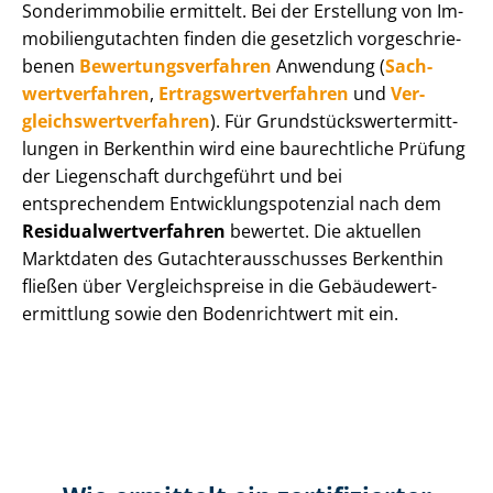
Sonderimmobilie ermittelt. Bei der Erstellung von Im­
mo­bi­li­en­gut­ach­ten finden die gesetzlich vor­ge­schrie­
be­nen
Be­wer­tungs­ver­fah­ren
Anwendung (
Sach­
wert­ver­fah­ren
,
Er­trags­wert­ver­fah­ren
und
Ver­
gleichs­wert­ver­fah­ren
). Für Grund­stücks­wert­ermitt­
lun­gen in Berkenthin wird eine baurechtliche Prüfung
der Liegenschaft durchgeführt und bei
entsprechendem Ent­wick­lungs­po­ten­zi­al nach dem
Re­si­du­al­wert­ver­fah­ren
bewertet. Die aktuellen
Marktdaten des Gut­ach­ter­aus­schus­ses Berkenthin
fließen über Ver­gleichs­prei­se in die Ge­bäu­de­wert­
ermitt­lung sowie den Bodenrichtwert mit ein.