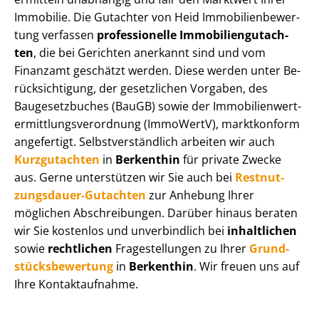
Immobilie. Die Gutachter von Heid Im­mo­bi­li­en­be­wer­
tung verfassen
professionelle Im­mo­bi­li­en­gut­ach­
ten
, die bei Gerichten anerkannt sind und vom
Finanzamt geschätzt werden. Diese werden unter Be­
rück­sich­ti­gung, der gesetzlichen Vorgaben, des
Baugesetzbuches (BauGB) sowie der Im­mo­bi­li­en­wert­
ermitt­lungs­ver­ord­nung (ImmoWertV), marktkonform
angefertigt. Selbst­ver­ständ­lich arbeiten wir auch
Kurzgutachten
in
Berkenthin
für private Zwecke
aus. Gerne unterstützen wir Sie auch bei
Rest­nut­
zungs­dau­er-Gutachten
zur Anhebung Ihrer
möglichen Abschreibungen. Darüber hinaus beraten
wir Sie kostenlos und unverbindlich bei
inhaltlichen
sowie
rechtlichen
Fragestellungen zu Ihrer
Grund­
stücks­be­wer­tung
in
Berkenthin
. Wir freuen uns auf
Ihre Kontaktaufnahme.