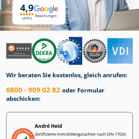
4,9
Bewertungen
4791
Wir beraten Sie kostenlos, gleich anrufen:
0800 - 909 02 82
oder Formular
abschicken:
André Heid
Zertifizierte Im­mo­bi­li­en­gut­ach­ter nach DIN 17024