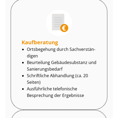
Kaufberatung
Ortsbegehung durch Sach­ver­stän­
di­gen
Beurteilung Gebäudesubstanz und
Sa­nie­rungs­be­darf
Schriftliche Abhandlung (ca. 20
Seiten)
Ausführliche telefonische
Besprechung der Ergebnisse