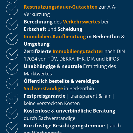
Rest­nut­zungs­dau­er-Gutachten
zur AfA-
Verkürzung
Berechnung
des
Verkehrswertes
bei
Erbschaft
und
Scheidung
Immobilien-Kaufberatung
in Berkenthin &
Umgebung
Zertifizierte
Im­mo­bi­li­en­gut­ach­ter
nach DIN
17024 von TÜV, DEKRA, IHK, DIA und EIPOS
Unabhängige
&
neutrale
Ermittlung des
Marktwertes
Öffentlich bestellte & vereidigte
Sachverständige
in Berkenthin
Fest­preis­ga­ran­tie
| transparent & fair |
keine versteckten Kosten
Kostenlose
&
unverbindliche Beratung
durch Sachverständige
Kurzfristige Be­sich­ti­gungs­ter­mi­ne
| auch
am Wochenende