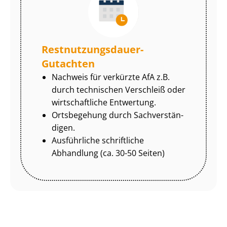
Rest­nut­zungs­dau­er-
Gutachten
Nachweis für verkürzte AfA z.B.
durch technischen Verschleiß oder
wirtschaftliche Entwertung.
Ortsbegehung durch Sach­ver­stän­
di­gen.
Ausführliche schriftliche
Abhandlung (ca. 30-50 Seiten)