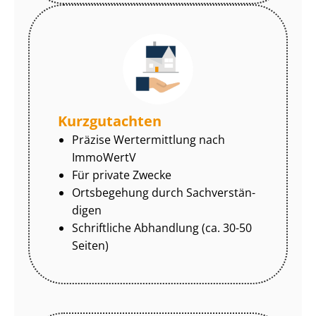
Kurzgutachten
Präzise Wertermittlung nach
ImmoWertV
Für private Zwecke
Ortsbegehung durch Sach­ver­stän­
di­gen
Schriftliche Abhandlung (ca. 30-50
Seiten)