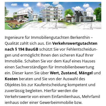
Ingenieure für Im­mo­bi­li­en­gut­ach­ten Berkenthin –
Qualität zahlt sich aus. Ein
Ver­kehrs­wert­gut­ach­ten
nach § 194 BauGB
schützt Sie vor Fehl­ent­schei­dun­
gen und ermöglicht Ihnen den sicheren Kauf Ihrer
Immobilie. Schalten Sie vor dem Kauf eines Hauses
einen Sach­ver­stän­di­gen für Im­mo­bi­li­en­be­wer­tung
ein. Dieser kann Sie über
Wert, Zustand, Mängel
und
Kosten
beraten und Sie von der Auswahl des
Objektes bis zur Kauf­ent­schei­dung kompetent und
zuverlässig begleiten. Hierfür werden die
Verkehrswerte von einem Einfamilienhaus, Mehr­fa­mi­l
i­en­haus oder einer Ge­wer­be­im­mo­bi­lie bzw.