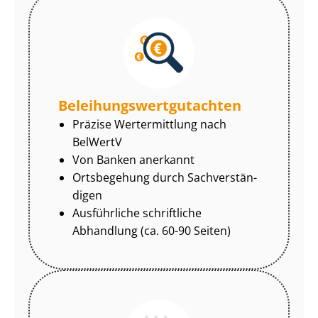
Be­lei­hungs­wert­gut­ach­ten
Präzise Wertermittlung nach
BelWertV
Von Banken anerkannt
Ortsbegehung durch Sach­ver­stän­
di­gen
Ausführliche schriftliche
Abhandlung (ca. 60-90 Seiten)