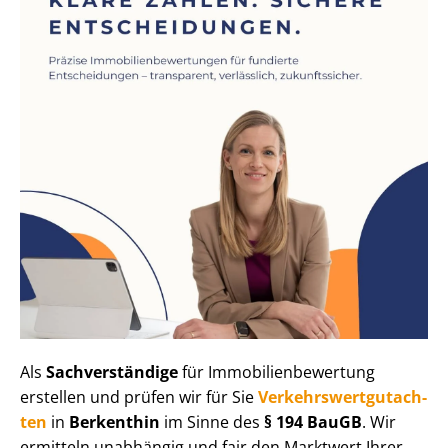
Als
Sachverständige
für Im­mo­bi­li­en­be­wer­tung
erstellen und prüfen wir für Sie
Ver­kehrs­wert­gut­ach­
ten
in
Berkenthin
im Sinne des
§ 194 BauGB
. Wir
ermitteln unabhängig und fair den Marktwert Ihrer