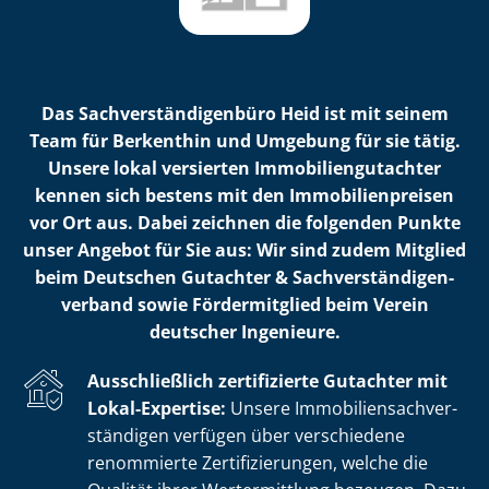
Das Sach­ver­stän­di­gen­bü­ro Heid ist mit seinem
Team für Berkenthin und Umgebung für sie tätig.
Unsere lokal versierten Im­mo­bi­li­en­gut­ach­ter
kennen sich bestens mit den Im­mo­bi­li­en­prei­sen
vor Ort aus. Dabei zeichnen die folgenden Punkte
unser Angebot für Sie aus: Wir sind zudem Mitglied
beim Deutschen Gutachter & Sach­ver­stän­di­gen­
ver­band sowie Fördermitglied beim Verein
deutscher Ingenieure.
Ausschließlich zertifizierte Gutachter mit
Lokal-Expertise:
Unsere Im­mo­bi­li­en­sach­ver­
stän­di­gen verfügen über verschiedene
renommierte Zer­ti­fi­zie­run­gen, welche die