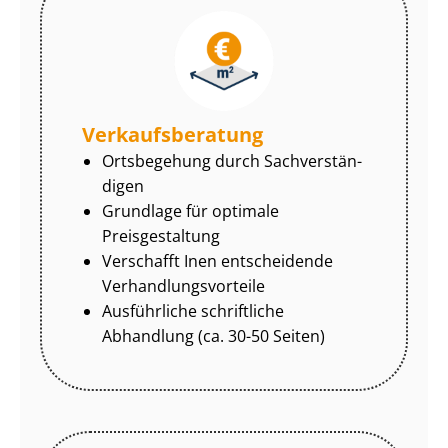
Ver­kaufs­be­ra­tung
Ortsbegehung durch Sach­ver­stän­
di­gen
Grundlage für optimale
Preisgestaltung
Verschafft Inen entscheidende
Ver­hand­lungs­vor­tei­le
Ausführliche schriftliche
Abhandlung (ca. 30-50 Seiten)