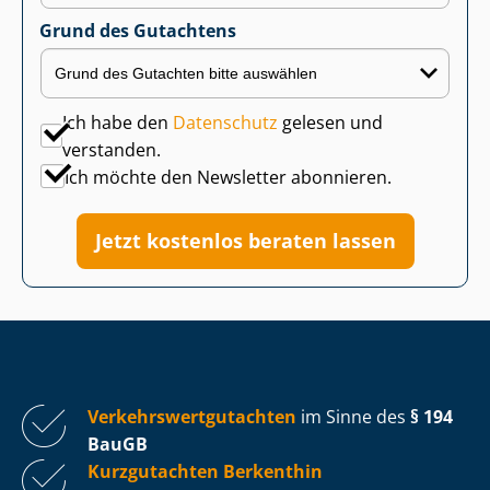
Grund des Gutachtens
Ich habe den
Datenschutz
gelesen und
verstanden.
Ich möchte den Newsletter abonnieren.
Jetzt kostenlos beraten lassen
Ver­kehrs­wert­gut­ach­ten
im Sinne des
§ 194
BauGB
Kurzgutachten Berkenthin