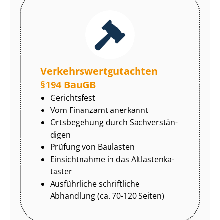
Ver­kehrs­wert­gut­ach­ten
§194 BauGB
Gerichtsfest
Vom Finanzamt anerkannt
Ortsbegehung durch Sach­ver­stän­
di­gen
Prüfung von Baulasten
Einsichtnahme in das Alt­las­ten­ka­
tas­ter
Ausführliche schriftliche
Abhandlung (ca. 70-120 Seiten)