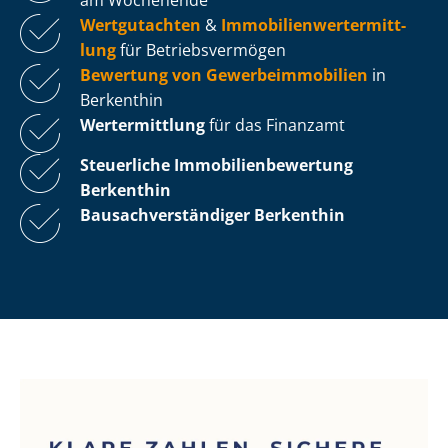
Wertgutachten
&
Im­mo­bi­li­en­wert­ermitt­
lung
für Be­triebs­ver­mö­gen
Bewertung von Ge­wer­be­im­mo­bi­li­en
in
Berkenthin
Wertermittlung
für das Finanzamt
Steuerliche Im­mo­bi­li­en­be­wer­tung
Berkenthin
Bau­sach­ver­stän­di­ger Berkenthin