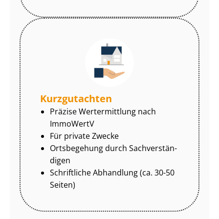
Kurzgutachten
Präzise Wertermittlung nach
ImmoWertV
Für private Zwecke
Ortsbegehung durch Sach­ver­stän­
di­gen
Schriftliche Abhandlung (ca. 30-50
Seiten)