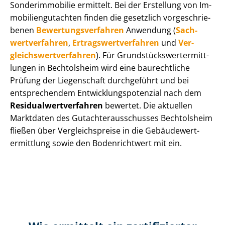
Sonderimmobilie ermittelt. Bei der Erstellung von Im­
mo­bi­li­en­gut­ach­ten finden die gesetzlich vor­ge­schrie­
be­nen
Be­wer­tungs­ver­fah­ren
Anwendung (
Sach­
wert­ver­fah­ren
,
Er­trags­wert­ver­fah­ren
und
Ver­
gleichs­wert­ver­fah­ren
). Für Grund­stücks­wert­ermitt­
lun­gen in Bechtolsheim wird eine baurechtliche
Prüfung der Liegenschaft durchgeführt und bei
entsprechendem Ent­wick­lungs­po­ten­zi­al nach dem
Re­si­du­al­wert­ver­fah­ren
bewertet. Die aktuellen
Marktdaten des Gut­ach­ter­aus­schus­ses Bechtolsheim
fließen über Ver­gleichs­prei­se in die Ge­bäu­de­wert­
ermitt­lung sowie den Bodenrichtwert mit ein.