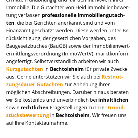
Immobilie. Die Gutachter von Heid Im­mo­bi­li­en­be­wer­
tung verfassen
professionelle Im­mo­bi­li­en­gut­ach­
ten
, die bei Gerichten anerkannt sind und vom
Finanzamt geschätzt werden. Diese werden unter Be­
rück­sich­ti­gung, der gesetzlichen Vorgaben, des
Baugesetzbuches (BauGB) sowie der Im­mo­bi­li­en­wert­
ermitt­lungs­ver­ord­nung (ImmoWertV), marktkonform
angefertigt. Selbst­ver­ständ­lich arbeiten wir auch
Kurzgutachten
in
Bechtolsheim
für private Zwecke
aus. Gerne unterstützen wir Sie auch bei
Rest­nut­
zungs­dau­er-Gutachten
zur Anhebung Ihrer
möglichen Abschreibungen. Darüber hinaus beraten
wir Sie kostenlos und unverbindlich bei
inhaltlichen
sowie
rechtlichen
Fragestellungen zu Ihrer
Grund­
stücks­be­wer­tung
in
Bechtolsheim
. Wir freuen uns
auf Ihre Kontaktaufnahme.