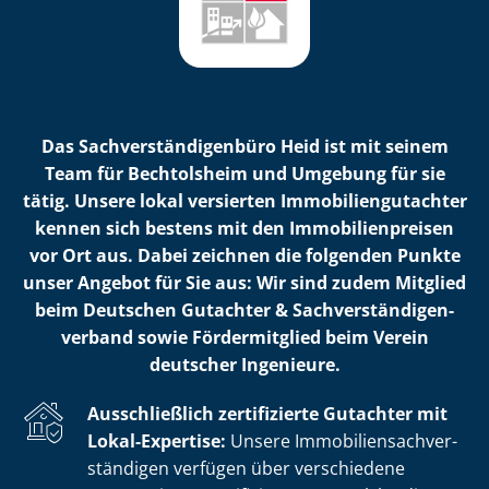
Das Sach­ver­stän­di­gen­bü­ro Heid ist mit seinem
Team für Bechtolsheim und Umgebung für sie
tätig. Unsere lokal versierten Im­mo­bi­li­en­gut­ach­ter
kennen sich bestens mit den Im­mo­bi­li­en­prei­sen
vor Ort aus. Dabei zeichnen die folgenden Punkte
unser Angebot für Sie aus: Wir sind zudem Mitglied
beim Deutschen Gutachter & Sach­ver­stän­di­gen­
ver­band sowie Fördermitglied beim Verein
deutscher Ingenieure.
Ausschließlich zertifizierte Gutachter mit
Lokal-Expertise:
Unsere Im­mo­bi­li­en­sach­ver­
stän­di­gen verfügen über verschiedene