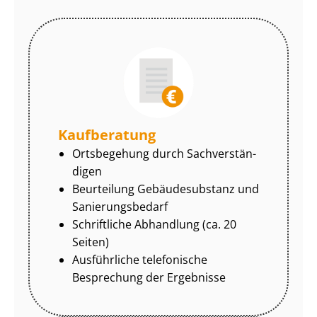
Kaufberatung
Ortsbegehung durch Sach­ver­stän­
di­gen
Beurteilung Gebäudesubstanz und
Sa­nie­rungs­be­darf
Schriftliche Abhandlung (ca. 20
Seiten)
Ausführliche telefonische
Besprechung der Ergebnisse