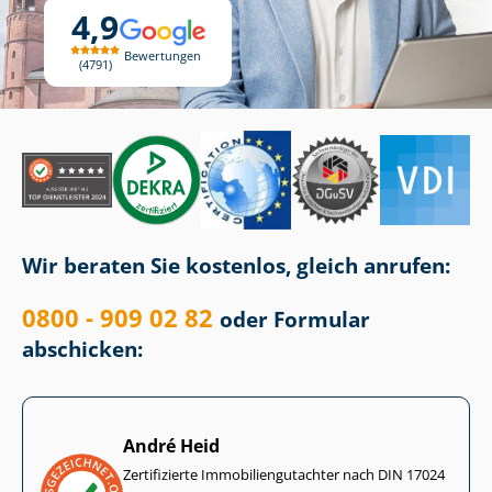
4,9
Bewertungen
4791
Wir beraten Sie kostenlos, gleich anrufen:
0800 - 909 02 82
oder Formular
abschicken:
André Heid
Zertifizierte Im­mo­bi­li­en­gut­ach­ter nach DIN 17024