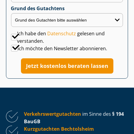
Grund des Gutachtens
Ich habe den
Datenschutz
gelesen und
verstanden.
Ich möchte den Newsletter abonnieren.
Jetzt kostenlos beraten lassen
Ver­kehrs­wert­gut­ach­ten
im Sinne des
§ 194
BauGB
Kurzgutachten Bechtolsheim