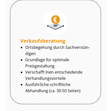
Ver­kaufs­be­ra­tung
Ortsbegehung durch Sach­ver­stän­
di­gen
Grundlage für optimale
Preisgestaltung
Verschafft Inen entscheidende
Ver­hand­lungs­vor­tei­le
Ausführliche schriftliche
Abhandlung (ca. 30-50 Seiten)