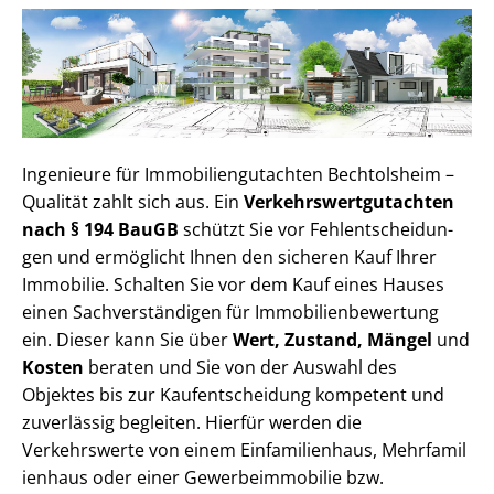
Ingenieure für Im­mo­bi­li­en­gut­ach­ten Bechtolsheim –
Qualität zahlt sich aus. Ein
Ver­kehrs­wert­gut­ach­ten
nach § 194 BauGB
schützt Sie vor Fehl­ent­schei­dun­
gen und ermöglicht Ihnen den sicheren Kauf Ihrer
Immobilie. Schalten Sie vor dem Kauf eines Hauses
einen Sach­ver­stän­di­gen für Im­mo­bi­li­en­be­wer­tung
ein. Dieser kann Sie über
Wert, Zustand, Mängel
und
Kosten
beraten und Sie von der Auswahl des
Objektes bis zur Kauf­ent­schei­dung kompetent und
zuverlässig begleiten. Hierfür werden die
Verkehrswerte von einem Einfamilienhaus, Mehr­fa­mi­l
i­en­haus oder einer Ge­wer­be­im­mo­bi­lie bzw.