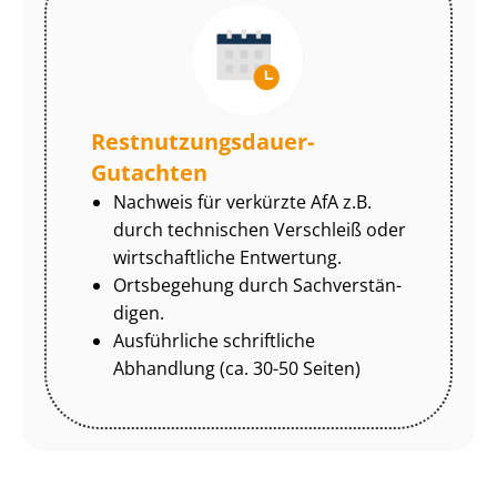
Rest­nut­zungs­dau­er-
Gutachten
Nachweis für verkürzte AfA z.B.
durch technischen Verschleiß oder
wirtschaftliche Entwertung.
Ortsbegehung durch Sach­ver­stän­
di­gen.
Ausführliche schriftliche
Abhandlung (ca. 30-50 Seiten)