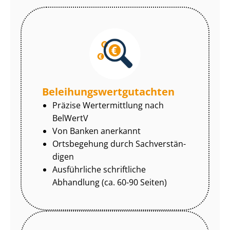
Be­lei­hungs­wert­gut­ach­ten
Präzise Wertermittlung nach
BelWertV
Von Banken anerkannt
Ortsbegehung durch Sach­ver­stän­
di­gen
Ausführliche schriftliche
Abhandlung (ca. 60-90 Seiten)