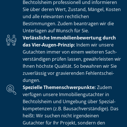
Bechtolsheim professionell und informieren
Sie über deren Wert, Zustand, Mängel, Kosten
und alle relevanten rechtlichen
Bestimmungen. Zudem beantragen wir die
Unterlagen auf Wunsch für Sie.
Verlässliche Im­mo­bi­li­en­be­wer­tung durch
das Vier-Augen-Prinzip:
Indem wir unsere
Gutachten immer von einem weiteren Sach­
ver­stän­di­gen prüfen lassen, gewährleisten wir
Ihnen höchste Qualität. So bewahren wir Sie
zuverlässig vor gravierenden Fehl­ent­schei­
dun­gen.
Spezielle The­men­schwer­punk­te:
Zudem
verfügen unsere Im­mo­bi­li­en­gut­ach­ter in
Bechtolsheim und Umgebung über Spe­zi­al­
kom­pe­ten­zen (z.B. Bau­sach­ver­stän­di­ge). Das
heißt: Wir suchen nicht irgendeinen
Gutachter für Ihr Projekt, sondern den