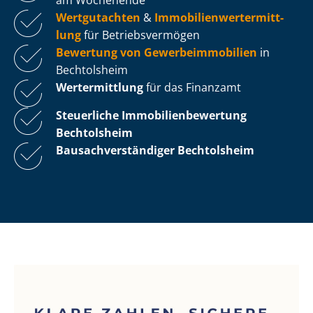
Wertgutachten
&
Im­mo­bi­li­en­wert­ermitt­
lung
für Be­triebs­ver­mö­gen
Bewertung von Ge­wer­be­im­mo­bi­li­en
in
Bechtolsheim
Wertermittlung
für das Finanzamt
Steuerliche Im­mo­bi­li­en­be­wer­tung
Bechtolsheim
Bau­sach­ver­stän­di­ger Bechtolsheim