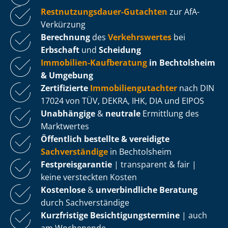
Rest­nut­zungs­dau­er-Gutachten
zur AfA-
Verkürzung
Berechnung
des
Verkehrswertes
bei
Erbschaft
und
Scheidung
Immobilien-Kaufberatung
in Bechtolsheim
& Umgebung
Zertifizierte
Im­mo­bi­li­en­gut­ach­ter
nach DIN
17024 von TÜV, DEKRA, IHK, DIA und EIPOS
Unabhängige
&
neutrale
Ermittlung des
Marktwertes
Öffentlich bestellte & vereidigte
Sachverständige
in Bechtolsheim
Fest­preis­ga­ran­tie
| transparent & fair |
keine versteckten Kosten
Kostenlose
&
unverbindliche Beratung
durch Sachverständige
Kurzfristige Be­sich­ti­gungs­ter­mi­ne
| auch
am Wochenende