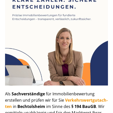
Als
Sachverständige
für Im­mo­bi­li­en­be­wer­tung
erstellen und prüfen wir für Sie
Ver­kehrs­wert­gut­ach­
ten
in
Bechtolsheim
im Sinne des
§ 194 BauGB
. Wir
ermitteln unabhängig und fair den Marktwert Ihrer