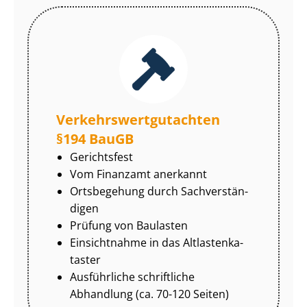
Ver­kehrs­wert­gut­ach­ten
§194 BauGB
Gerichtsfest
Vom Finanzamt anerkannt
Ortsbegehung durch Sach­ver­stän­
di­gen
Prüfung von Baulasten
Einsichtnahme in das Alt­las­ten­ka­
tas­ter
Ausführliche schriftliche
Abhandlung (ca. 70-120 Seiten)