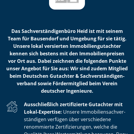
Das Sach­ver­stän­di­gen­bü­ro Heid ist mit seinem
Team für Bausendorf und Umgebung für sie tätig.
Unsere lokal versierten Im­mo­bi­li­en­gut­ach­ter
kennen sich bestens mit den Im­mo­bi­li­en­prei­sen
vor Ort aus. Dabei zeichnen die folgenden Punkte
unser Angebot für Sie aus: Wir sind zudem Mitglied
beim Deutschen Gutachter & Sach­ver­stän­di­gen­
ver­band sowie Fördermitglied beim Verein
deutscher Ingenieure.
Ausschließlich zertifizierte Gutachter mit
Lokal-Expertise:
Unsere Im­mo­bi­li­en­sach­ver­
stän­di­gen verfügen über verschiedene
renommierte Zer­ti­fi­zie­run­gen, welche die