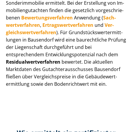
Sonderimmobilie ermittelt. Bei der Erstellung von Im­
mo­bi­li­en­gut­ach­ten finden die gesetzlich vor­ge­schrie­
be­nen
Be­wer­tungs­ver­fah­ren
Anwendung (
Sach­
wert­ver­fah­ren
,
Er­trags­wert­ver­fah­ren
und
Ver­
gleichs­wert­ver­fah­ren
). Für Grund­stücks­wert­ermitt­
lun­gen in Bausendorf wird eine baurechtliche Prüfung
der Liegenschaft durchgeführt und bei
entsprechendem Ent­wick­lungs­po­ten­zi­al nach dem
Re­si­du­al­wert­ver­fah­ren
bewertet. Die aktuellen
Marktdaten des Gut­ach­ter­aus­schus­ses Bausendorf
fließen über Ver­gleichs­prei­se in die Ge­bäu­de­wert­
ermitt­lung sowie den Bodenrichtwert mit ein.