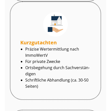
Kurzgutachten
Präzise Wertermittlung nach
ImmoWertV
Für private Zwecke
Ortsbegehung durch Sach­ver­stän­
di­gen
Schriftliche Abhandlung (ca. 30-50
Seiten)