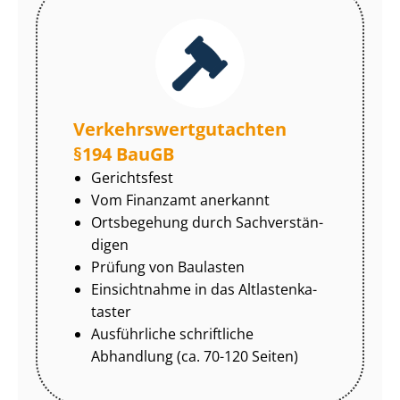
Ver­kehrs­wert­gut­ach­ten
§194 BauGB
Gerichtsfest
Vom Finanzamt anerkannt
Ortsbegehung durch Sach­ver­stän­
di­gen
Prüfung von Baulasten
Einsichtnahme in das Alt­las­ten­ka­
tas­ter
Ausführliche schriftliche
Abhandlung (ca. 70-120 Seiten)