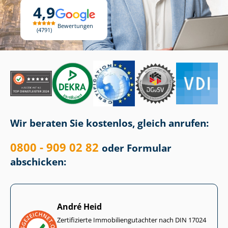
4,9
Bewertungen
4791
Wir beraten Sie kostenlos, gleich anrufen:
0800 - 909 02 82
oder Formular
abschicken:
André Heid
Zertifizierte Im­mo­bi­li­en­gut­ach­ter nach DIN 17024