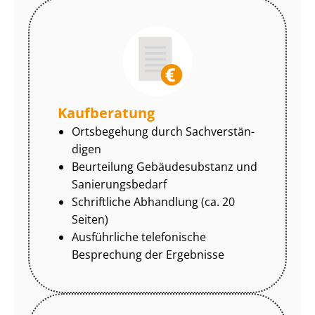
Kaufberatung
Ortsbegehung durch Sach­ver­stän­
di­gen
Beurteilung Gebäudesubstanz und
Sa­nie­rungs­be­darf
Schriftliche Abhandlung (ca. 20
Seiten)
Ausführliche telefonische
Besprechung der Ergebnisse