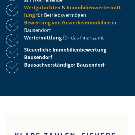
Wertgutachten
&
Im­mo­bi­li­en­wert­ermitt­
lung
für Be­triebs­ver­mö­gen
Bewertung von Ge­wer­be­im­mo­bi­li­en
in
Bausendorf
Wertermittlung
für das Finanzamt
Steuerliche Im­mo­bi­li­en­be­wer­tung
Bausendorf
Bau­sach­ver­stän­di­ger Bausendorf