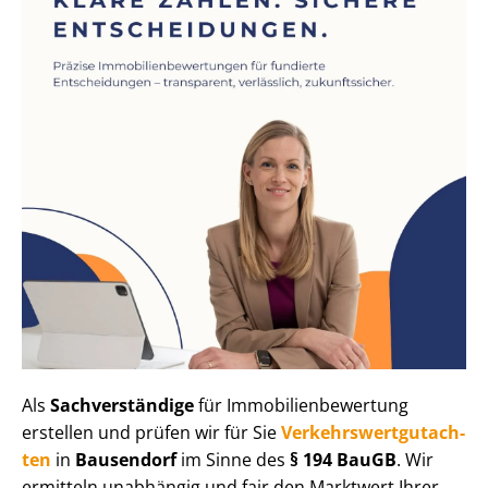
Als
Sachverständige
für Im­mo­bi­li­en­be­wer­tung
erstellen und prüfen wir für Sie
Ver­kehrs­wert­gut­ach­
ten
in
Bausendorf
im Sinne des
§ 194 BauGB
. Wir
ermitteln unabhängig und fair den Marktwert Ihrer