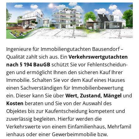
Ingenieure für Im­mo­bi­li­en­gut­ach­ten Bausendorf –
Qualität zahlt sich aus. Ein
Ver­kehrs­wert­gut­ach­ten
nach § 194 BauGB
schützt Sie vor Fehl­ent­schei­dun­
gen und ermöglicht Ihnen den sicheren Kauf Ihrer
Immobilie. Schalten Sie vor dem Kauf eines Hauses
einen Sach­ver­stän­di­gen für Im­mo­bi­li­en­be­wer­tung
ein. Dieser kann Sie über
Wert, Zustand, Mängel
und
Kosten
beraten und Sie von der Auswahl des
Objektes bis zur Kauf­ent­schei­dung kompetent und
zuverlässig begleiten. Hierfür werden die
Verkehrswerte von einem Einfamilienhaus, Mehr­fa­mi­l
i­en­haus oder einer Ge­wer­be­im­mo­bi­lie bzw.