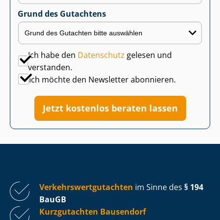
Grund des Gutachtens
Ich habe den
Datenschutz
gelesen und
verstanden.
Ich möchte den Newsletter abonnieren.
Jetzt kostenlos beraten lassen
Ver­kehrs­wert­gut­ach­ten
im Sinne des
§ 194
BauGB
Kurzgutachten Bausendorf