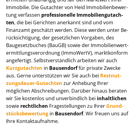
Immobilie. Die Gutachter von Heid Im­mo­bi­li­en­be­wer­
tung verfassen
professionelle Im­mo­bi­li­en­gut­ach­
ten
, die bei Gerichten anerkannt sind und vom
Finanzamt geschätzt werden. Diese werden unter Be­
rück­sich­ti­gung, der gesetzlichen Vorgaben, des
Baugesetzbuches (BauGB) sowie der Im­mo­bi­li­en­wert­
ermitt­lungs­ver­ord­nung (ImmoWertV), marktkonform
angefertigt. Selbst­ver­ständ­lich arbeiten wir auch
Kurzgutachten
in
Bausendorf
für private Zwecke
aus. Gerne unterstützen wir Sie auch bei
Rest­nut­
zungs­dau­er-Gutachten
zur Anhebung Ihrer
möglichen Abschreibungen. Darüber hinaus beraten
wir Sie kostenlos und unverbindlich bei
inhaltlichen
sowie
rechtlichen
Fragestellungen zu Ihrer
Grund­
stücks­be­wer­tung
in
Bausendorf
. Wir freuen uns auf
Ihre Kontaktaufnahme.