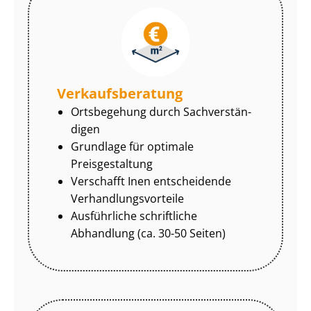
Ver­kaufs­be­ra­tung
Ortsbegehung durch Sach­ver­stän­
di­gen
Grundlage für optimale
Preisgestaltung
Verschafft Inen entscheidende
Ver­hand­lungs­vor­tei­le
Ausführliche schriftliche
Abhandlung (ca. 30-50 Seiten)