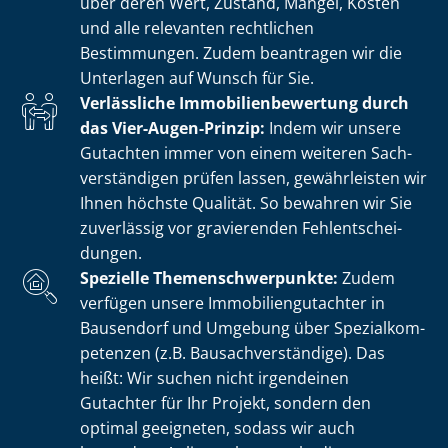
über deren Wert, Zustand, Mängel, Kosten
und alle relevanten rechtlichen
Bestimmungen. Zudem beantragen wir die
Unterlagen auf Wunsch für Sie.
Verlässliche Im­mo­bi­li­en­be­wer­tung durch
das Vier-Augen-Prinzip:
Indem wir unsere
Gutachten immer von einem weiteren Sach­
ver­stän­di­gen prüfen lassen, gewährleisten wir
Ihnen höchste Qualität. So bewahren wir Sie
zuverlässig vor gravierenden Fehl­ent­schei­
dun­gen.
Spezielle The­men­schwer­punk­te:
Zudem
verfügen unsere Im­mo­bi­li­en­gut­ach­ter in
Bausendorf und Umgebung über Spe­zi­al­kom­
pe­ten­zen (z.B. Bau­sach­ver­stän­di­ge). Das
heißt: Wir suchen nicht irgendeinen
Gutachter für Ihr Projekt, sondern den
optimal geeigneten, sodass wir auch