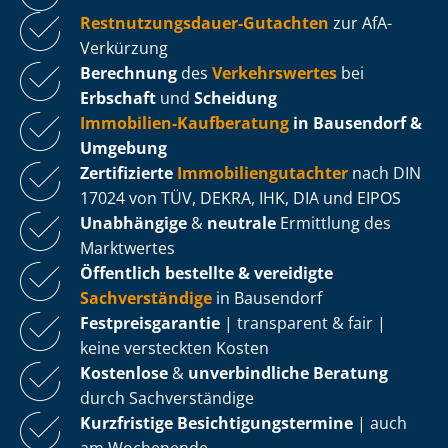
Rest­nut­zungs­dau­er-Gutachten
zur AfA-
Verkürzung
Berechnung
des
Verkehrswertes
bei
Erbschaft
und
Scheidung
Immobilien-Kaufberatung
in Bausendorf &
Umgebung
Zertifizierte
Im­mo­bi­li­en­gut­ach­ter
nach DIN
17024 von TÜV, DEKRA, IHK, DIA und EIPOS
Unabhängige
&
neutrale
Ermittlung des
Marktwertes
Öffentlich bestellte & vereidigte
Sachverständige
in Bausendorf
Fest­preis­ga­ran­tie
| transparent & fair |
keine versteckten Kosten
Kostenlose
&
unverbindliche Beratung
durch Sachverständige
Kurzfristige Be­sich­ti­gungs­ter­mi­ne
| auch
am Wochenende