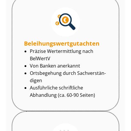
Be­lei­hungs­wert­gut­ach­ten
Präzise Wertermittlung nach
BelWertV
Von Banken anerkannt
Ortsbegehung durch Sach­ver­stän­
di­gen
Ausführliche schriftliche
Abhandlung (ca. 60-90 Seiten)