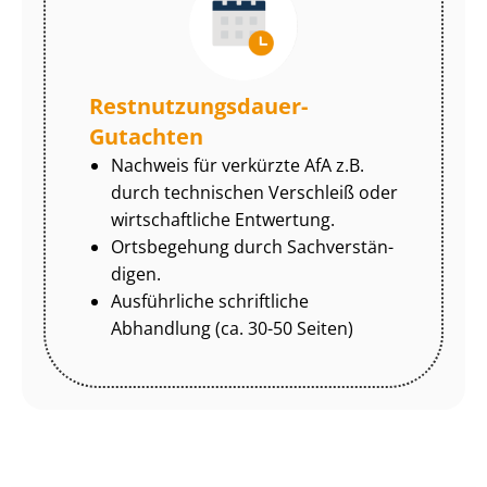
Rest­nut­zungs­dau­er-
Gutachten
Nachweis für verkürzte AfA z.B.
durch technischen Verschleiß oder
wirtschaftliche Entwertung.
Ortsbegehung durch Sach­ver­stän­
di­gen.
Ausführliche schriftliche
Abhandlung (ca. 30-50 Seiten)