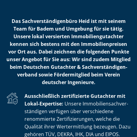
Das Sach­ver­stän­di­gen­bü­ro Heid ist mit seinem
Team für Badem und Umgebung für sie tätig.
Unsere lokal versierten Im­mo­bi­li­en­gut­ach­ter
kennen sich bestens mit den Im­mo­bi­li­en­prei­sen
vor Ort aus. Dabei zeichnen die folgenden Punkte
unser Angebot für Sie aus: Wir sind zudem Mitglied
beim Deutschen Gutachter & Sach­ver­stän­di­gen­
ver­band sowie Fördermitglied beim Verein
deutscher Ingenieure.
Ausschließlich zertifizierte Gutachter mit
Lokal-Expertise:
Unsere Im­mo­bi­li­en­sach­ver­
stän­di­gen verfügen über verschiedene
renommierte Zer­ti­fi­zie­run­gen, welche die
Qualität ihrer Wertermittlung bezeugen. Dazu
gehören TÜV, DEKRA, IHK, DIA und EIPOS.