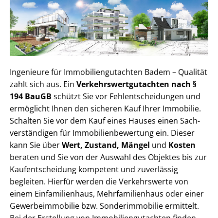
Ingenieure für Im­mo­bi­li­en­gut­ach­ten Badem – Qualität
zahlt sich aus. Ein
Ver­kehrs­wert­gut­ach­ten nach §
194 BauGB
schützt Sie vor Fehl­ent­schei­dun­gen und
ermöglicht Ihnen den sicheren Kauf Ihrer Immobilie.
Schalten Sie vor dem Kauf eines Hauses einen Sach­
ver­stän­di­gen für Im­mo­bi­li­en­be­wer­tung ein. Dieser
kann Sie über
Wert, Zustand, Mängel
und
Kosten
beraten und Sie von der Auswahl des Objektes bis zur
Kauf­ent­schei­dung kompetent und zuverlässig
begleiten. Hierfür werden die Verkehrswerte von
einem Einfamilienhaus, Mehr­fa­mi­li­en­haus oder einer
Ge­wer­be­im­mo­bi­lie bzw. Sonderimmobilie ermittelt.