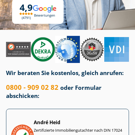
4,9
Bewertungen
4791
Wir beraten Sie kostenlos, gleich anrufen:
0800 - 909 02 82
oder Formular
abschicken:
André Heid
Zertifizierte Im­mo­bi­li­en­gut­ach­ter nach DIN 17024