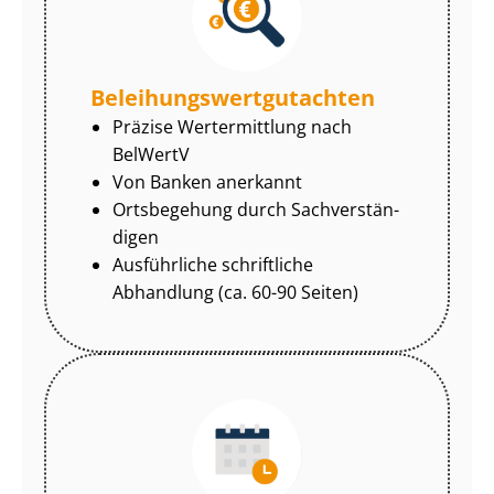
Be­lei­hungs­wert­gut­ach­ten
Präzise Wertermittlung nach
BelWertV
Von Banken anerkannt
Ortsbegehung durch Sach­ver­stän­
di­gen
Ausführliche schriftliche
Abhandlung (ca. 60-90 Seiten)