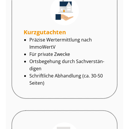
Kurzgutachten
Präzise Wertermittlung nach
ImmoWertV
Für private Zwecke
Ortsbegehung durch Sach­ver­stän­
di­gen
Schriftliche Abhandlung (ca. 30-50
Seiten)