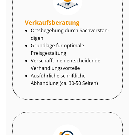
Ver­kaufs­be­ra­tung
Ortsbegehung durch Sach­ver­stän­
di­gen
Grundlage für optimale
Preisgestaltung
Verschafft Inen entscheidende
Ver­hand­lungs­vor­tei­le
Ausführliche schriftliche
Abhandlung (ca. 30-50 Seiten)