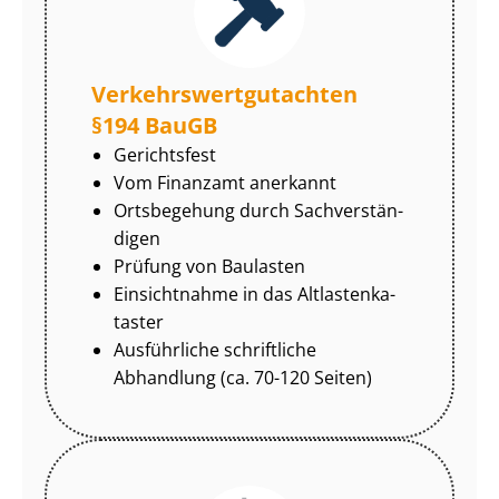
Ver­kehrs­wert­gut­ach­ten
§194 BauGB
Gerichtsfest
Vom Finanzamt anerkannt
Ortsbegehung durch Sach­ver­stän­
di­gen
Prüfung von Baulasten
Einsichtnahme in das Alt­las­ten­ka­
tas­ter
Ausführliche schriftliche
Abhandlung (ca. 70-120 Seiten)