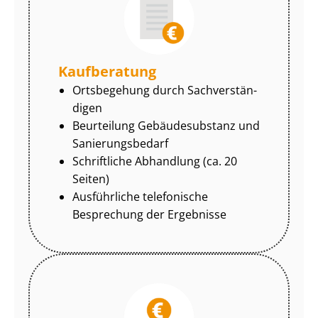
Kaufberatung
Ortsbegehung durch Sach­ver­stän­
di­gen
Beurteilung Gebäudesubstanz und
Sa­nie­rungs­be­darf
Schriftliche Abhandlung (ca. 20
Seiten)
Ausführliche telefonische
Besprechung der Ergebnisse