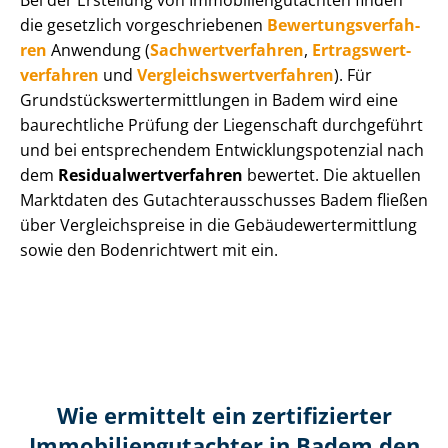
Bei der Erstellung von Im­mo­bi­li­en­gut­ach­ten finden
die gesetzlich vor­ge­schrie­be­nen
Be­wer­tungs­ver­fah­
ren
Anwendung (
Sach­wert­ver­fah­ren
,
Er­trags­wert­
ver­fah­ren
und
Ver­gleichs­wert­ver­fah­ren
). Für
Grund­stücks­wert­ermitt­lun­gen in Badem wird eine
baurechtliche Prüfung der Liegenschaft durchgeführt
und bei entsprechendem Ent­wick­lungs­po­ten­zi­al nach
dem
Re­si­du­al­wert­ver­fah­ren
bewertet. Die aktuellen
Marktdaten des Gut­ach­ter­aus­schus­ses Badem fließen
über Ver­gleichs­prei­se in die Ge­bäu­de­wert­ermitt­lung
sowie den Bodenrichtwert mit ein.
Wie ermittelt ein zertifizierter
Immobilien­gutachter in Badem den