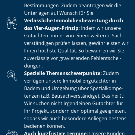
Bestimmungen. Zudem beantragen wir die
Unterlagen auf Wunsch für Sie.
Verlässliche Im­mo­bi­li­en­be­wer­tung durch
das Vier-Augen-Prinzip:
Indem wir unsere
Gutachten immer von einem weiteren Sach­
ver­stän­di­gen prüfen lassen, gewährleisten wir
Ihnen höchste Qualität. So bewahren wir Sie
zuverlässig vor gravierenden Fehl­ent­schei­
dun­gen.
Spezielle The­men­schwer­punk­te:
Zudem
verfügen unsere Im­mo­bi­li­en­gut­ach­ter in
Badem und Umgebung über Spe­zi­al­kom­pe­
ten­zen (z.B. Bau­sach­ver­stän­di­ge). Das heißt:
Wir suchen nicht irgendeinen Gutachter für
Ihr Projekt, sondern den optimal geeigneten,
sodass wir auch besondere Anliegen bestens
bedienen können.
Auch kurzfristige Termine:
Unsere Kunden