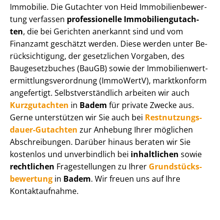
Immobilie. Die Gutachter von Heid Im­mo­bi­li­en­be­wer­
tung verfassen
professionelle Im­mo­bi­li­en­gut­ach­
ten
, die bei Gerichten anerkannt sind und vom
Finanzamt geschätzt werden. Diese werden unter Be­
rück­sich­ti­gung, der gesetzlichen Vorgaben, des
Baugesetzbuches (BauGB) sowie der Im­mo­bi­li­en­wert­
ermitt­lungs­ver­ord­nung (ImmoWertV), marktkonform
angefertigt. Selbst­ver­ständ­lich arbeiten wir auch
Kurzgutachten
in
Badem
für private Zwecke aus.
Gerne unterstützen wir Sie auch bei
Rest­nut­zungs­
dau­er-Gutachten
zur Anhebung Ihrer möglichen
Abschreibungen. Darüber hinaus beraten wir Sie
kostenlos und unverbindlich bei
inhaltlichen
sowie
rechtlichen
Fragestellungen zu Ihrer
Grund­stücks­
be­wer­tung
in
Badem
. Wir freuen uns auf Ihre
Kontaktaufnahme.