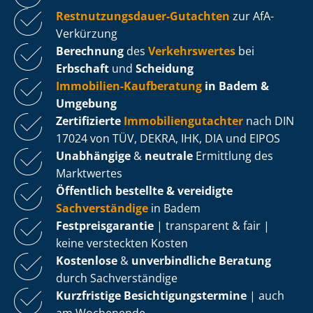
Rest­nut­zungs­dau­er-Gutachten
zur AfA-
Verkürzung
Berechnung
des
Verkehrswertes
bei
Erbschaft
und
Scheidung
Immobilien-Kaufberatung
in Badem &
Umgebung
Zertifizierte
Im­mo­bi­li­en­gut­ach­ter
nach DIN
17024 von TÜV, DEKRA, IHK, DIA und EIPOS
Unabhängige
&
neutrale
Ermittlung des
Marktwertes
Öffentlich bestellte & vereidigte
Sachverständige
in Badem
Fest­preis­ga­ran­tie
| transparent & fair |
keine versteckten Kosten
Kostenlose
&
unverbindliche Beratung
durch Sachverständige
Kurzfristige Be­sich­ti­gungs­ter­mi­ne
| auch
am Wochenende