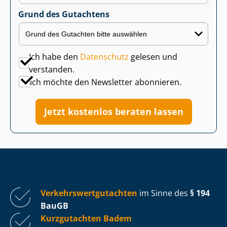
Grund des Gutachtens
Ich habe den
Datenschutz
gelesen und
verstanden.
Ich möchte den Newsletter abonnieren.
Jetzt kostenlos beraten lassen
Ver­kehrs­wert­gut­ach­ten
im Sinne des
§ 194
BauGB
Kurzgutachten Badem