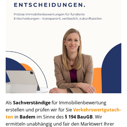
Als
Sachverständige
für Im­mo­bi­li­en­be­wer­tung
erstellen und prüfen wir für Sie
Ver­kehrs­wert­gut­ach­
ten
in
Badem
im Sinne des
§ 194 BauGB
. Wir
ermitteln unabhängig und fair den Marktwert Ihrer