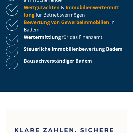
Wertgutachten
&
Im­mo­bi­li­en­wert­ermitt­
lung
für Be­triebs­ver­mö­gen
Bewertung von Ge­wer­be­im­mo­bi­li­en
in
Badem
Wertermittlung
für das Finanzamt
Steuerliche Im­mo­bi­li­en­be­wer­tung
Badem
Bau­sach­ver­stän­di­ger Badem