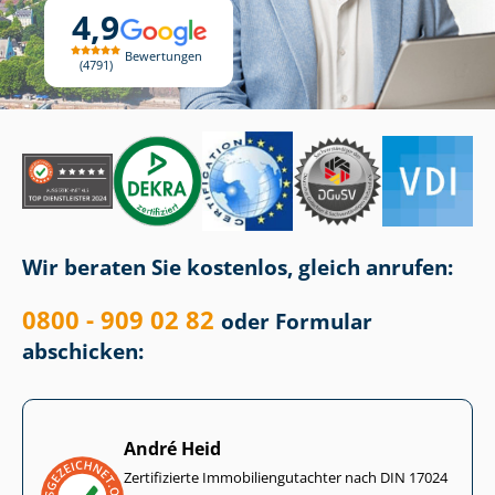
4,9
Bewertungen
4791
Wir beraten Sie kostenlos, gleich anrufen:
0800 - 909 02 82
oder Formular
abschicken:
André Heid
Zertifizierte Im­mo­bi­li­en­gut­ach­ter nach DIN 17024