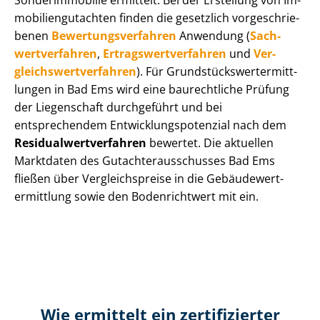
Sonderimmobilie ermittelt. Bei der Erstellung von Im­
mo­bi­li­en­gut­ach­ten finden die gesetzlich vor­ge­schrie­
be­nen
Be­wer­tungs­ver­fah­ren
Anwendung (
Sach­
wert­ver­fah­ren
,
Er­trags­wert­ver­fah­ren
und
Ver­
gleichs­wert­ver­fah­ren
). Für Grund­stücks­wert­ermitt­
lun­gen in Bad Ems wird eine baurechtliche Prüfung
der Liegenschaft durchgeführt und bei
entsprechendem Ent­wick­lungs­po­ten­zi­al nach dem
Re­si­du­al­wert­ver­fah­ren
bewertet. Die aktuellen
Marktdaten des Gut­ach­ter­aus­schus­ses Bad Ems
fließen über Ver­gleichs­prei­se in die Ge­bäu­de­wert­
ermitt­lung sowie den Bodenrichtwert mit ein.
Wie ermittelt ein zertifizierter