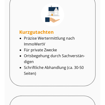
Kurzgutachten
Präzise Wertermittlung nach
ImmoWertV
Für private Zwecke
Ortsbegehung durch Sach­ver­stän­
di­gen
Schriftliche Abhandlung (ca. 30-50
Seiten)