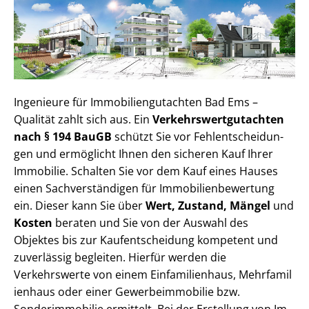
Ingenieure für Im­mo­bi­li­en­gut­ach­ten Bad Ems –
Qualität zahlt sich aus. Ein
Ver­kehrs­wert­gut­ach­ten
nach § 194 BauGB
schützt Sie vor Fehl­ent­schei­dun­
gen und ermöglicht Ihnen den sicheren Kauf Ihrer
Immobilie. Schalten Sie vor dem Kauf eines Hauses
einen Sach­ver­stän­di­gen für Im­mo­bi­li­en­be­wer­tung
ein. Dieser kann Sie über
Wert, Zustand, Mängel
und
Kosten
beraten und Sie von der Auswahl des
Objektes bis zur Kauf­ent­schei­dung kompetent und
zuverlässig begleiten. Hierfür werden die
Verkehrswerte von einem Einfamilienhaus, Mehr­fa­mi­l
i­en­haus oder einer Ge­wer­be­im­mo­bi­lie bzw.