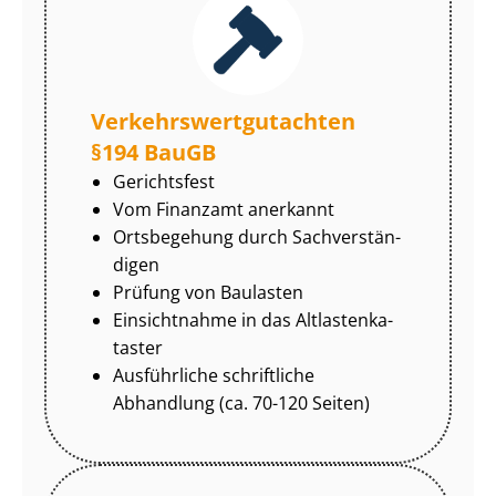
Ver­kehrs­wert­gut­ach­ten
§194 BauGB
Gerichtsfest
Vom Finanzamt anerkannt
Ortsbegehung durch Sach­ver­stän­
di­gen
Prüfung von Baulasten
Einsichtnahme in das Alt­las­ten­ka­
tas­ter
Ausführliche schriftliche
Abhandlung (ca. 70-120 Seiten)