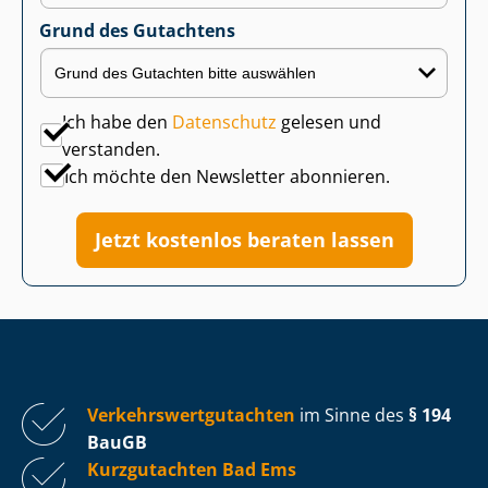
Grund des Gutachtens
Ich habe den
Datenschutz
gelesen und
verstanden.
Ich möchte den Newsletter abonnieren.
Jetzt kostenlos beraten lassen
Ver­kehrs­wert­gut­ach­ten
im Sinne des
§ 194
BauGB
Kurzgutachten Bad Ems