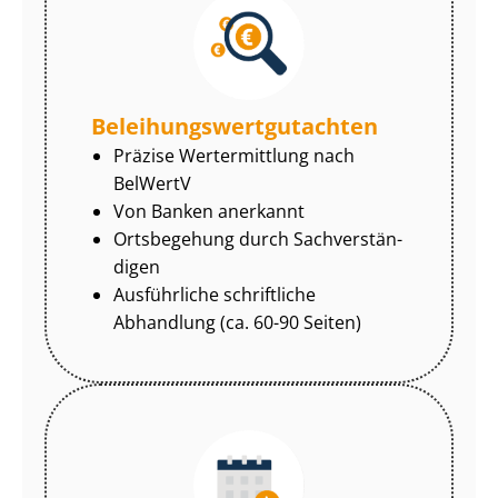
Be­lei­hungs­wert­gut­ach­ten
Präzise Wertermittlung nach
BelWertV
Von Banken anerkannt
Ortsbegehung durch Sach­ver­stän­
di­gen
Ausführliche schriftliche
Abhandlung (ca. 60-90 Seiten)