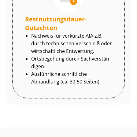
Rest­nut­zungs­dau­er-
Gutachten
Nachweis für verkürzte AfA z.B.
durch technischen Verschleiß oder
wirtschaftliche Entwertung.
Ortsbegehung durch Sach­ver­stän­
di­gen.
Ausführliche schriftliche
Abhandlung (ca. 30-50 Seiten)