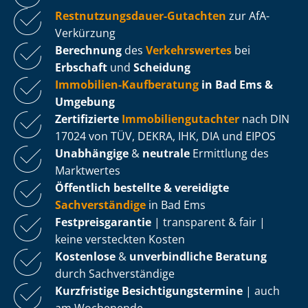
Rest­nut­zungs­dau­er-Gutachten
zur AfA-
Verkürzung
Berechnung
des
Verkehrswertes
bei
Erbschaft
und
Scheidung
Immobilien-Kaufberatung
in Bad Ems &
Umgebung
Zertifizierte
Im­mo­bi­li­en­gut­ach­ter
nach DIN
17024 von TÜV, DEKRA, IHK, DIA und EIPOS
Unabhängige
&
neutrale
Ermittlung des
Marktwertes
Öffentlich bestellte & vereidigte
Sachverständige
in Bad Ems
Fest­preis­ga­ran­tie
| transparent & fair |
keine versteckten Kosten
Kostenlose
&
unverbindliche Beratung
durch Sachverständige
Kurzfristige Be­sich­ti­gungs­ter­mi­ne
| auch
am Wochenende