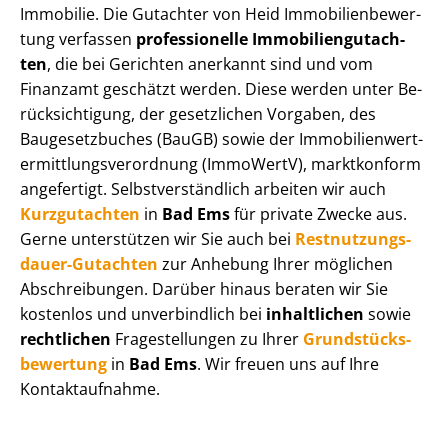
Immobilie. Die Gutachter von Heid Im­mo­bi­li­en­be­wer­
tung verfassen
professionelle Im­mo­bi­li­en­gut­ach­
ten
, die bei Gerichten anerkannt sind und vom
Finanzamt geschätzt werden. Diese werden unter Be­
rück­sich­ti­gung, der gesetzlichen Vorgaben, des
Baugesetzbuches (BauGB) sowie der Im­mo­bi­li­en­wert­
ermitt­lungs­ver­ord­nung (ImmoWertV), marktkonform
angefertigt. Selbst­ver­ständ­lich arbeiten wir auch
Kurzgutachten
in
Bad Ems
für private Zwecke aus.
Gerne unterstützen wir Sie auch bei
Rest­nut­zungs­
dau­er-Gutachten
zur Anhebung Ihrer möglichen
Abschreibungen. Darüber hinaus beraten wir Sie
kostenlos und unverbindlich bei
inhaltlichen
sowie
rechtlichen
Fragestellungen zu Ihrer
Grund­stücks­
be­wer­tung
in
Bad Ems
. Wir freuen uns auf Ihre
Kontaktaufnahme.