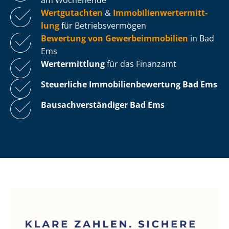
Wertgutachten
&
Im­mo­bi­li­en­wert­ermitt­
lung
für Be­triebs­ver­mö­gen
Bewertung von Ge­wer­be­im­mo­bi­li­en
in Bad
Ems
Wertermittlung
für das Finanzamt
Steuerliche Im­mo­bi­li­en­be­wer­tung
Bad Ems
Bau­sach­ver­stän­di­ger Bad Ems