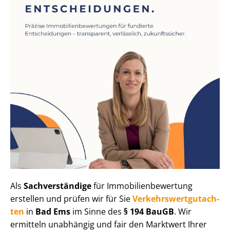
Als
Sachverständige
für Im­mo­bi­li­en­be­wer­tung
erstellen und prüfen wir für Sie
Ver­kehrs­wert­gut­ach­
ten
in
Bad Ems
im Sinne des
§ 194 BauGB
. Wir
ermitteln unabhängig und fair den Marktwert Ihrer