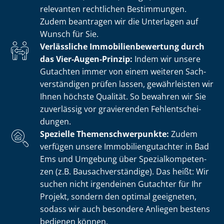
relevanten rechtlichen Bestimmungen.
Zudem beantragen wir die Unterlagen auf
Wunsch für Sie.
Verlässliche Im­mo­bi­li­en­be­wer­tung durch
das Vier-Augen-Prinzip:
Indem wir unsere
Gutachten immer von einem weiteren Sach­
ver­stän­di­gen prüfen lassen, gewährleisten wir
Ihnen höchste Qualität. So bewahren wir Sie
zuverlässig vor gravierenden Fehl­ent­schei­
dun­gen.
Spezielle The­men­schwer­punk­te:
Zudem
verfügen unsere Im­mo­bi­li­en­gut­ach­ter in Bad
Ems und Umgebung über Spe­zi­al­kom­pe­ten­
zen (z.B. Bau­sach­ver­stän­di­ge). Das heißt: Wir
suchen nicht irgendeinen Gutachter für Ihr
Projekt, sondern den optimal geeigneten,
sodass wir auch besondere Anliegen bestens
bedienen können.