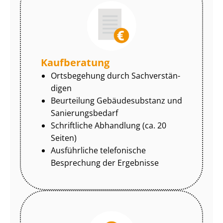
Kaufberatung
Ortsbegehung durch Sach­ver­stän­
di­gen
Beurteilung Gebäudesubstanz und
Sa­nie­rungs­be­darf
Schriftliche Abhandlung (ca. 20
Seiten)
Ausführliche telefonische
Besprechung der Ergebnisse