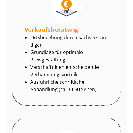
Ver­kaufs­be­ra­tung
Ortsbegehung durch Sach­ver­stän­
di­gen
Grundlage für optimale
Preisgestaltung
Verschafft Inen entscheidende
Ver­hand­lungs­vor­tei­le
Ausführliche schriftliche
Abhandlung (ca. 30-50 Seiten)