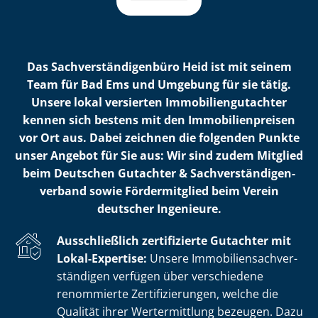
Das Sach­ver­stän­di­gen­bü­ro Heid ist mit seinem
Team für Bad Ems und Umgebung für sie tätig.
Unsere lokal versierten Im­mo­bi­li­en­gut­ach­ter
kennen sich bestens mit den Im­mo­bi­li­en­prei­sen
vor Ort aus. Dabei zeichnen die folgenden Punkte
unser Angebot für Sie aus: Wir sind zudem Mitglied
beim Deutschen Gutachter & Sach­ver­stän­di­gen­
ver­band sowie Fördermitglied beim Verein
deutscher Ingenieure.
Ausschließlich zertifizierte Gutachter mit
Lokal-Expertise:
Unsere Im­mo­bi­li­en­sach­ver­
stän­di­gen verfügen über verschiedene
renommierte Zer­ti­fi­zie­run­gen, welche die
Qualität ihrer Wertermittlung bezeugen. Dazu