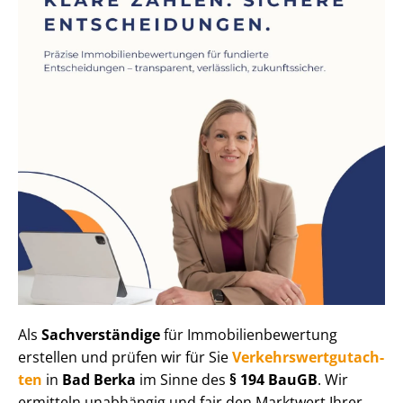
Als
Sachverständige
für Im­mo­bi­li­en­be­wer­tung
erstellen und prüfen wir für Sie
Ver­kehrs­wert­gut­ach­
ten
in
Bad Berka
im Sinne des
§ 194 BauGB
. Wir
ermitteln unabhängig und fair den Marktwert Ihrer