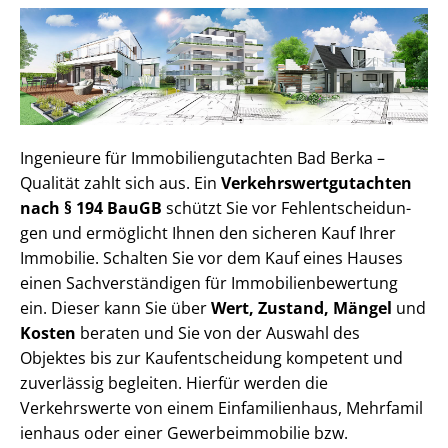
Ingenieure für Im­mo­bi­li­en­gut­ach­ten Bad Berka –
Qualität zahlt sich aus. Ein
Ver­kehrs­wert­gut­ach­ten
nach § 194 BauGB
schützt Sie vor Fehl­ent­schei­dun­
gen und ermöglicht Ihnen den sicheren Kauf Ihrer
Immobilie. Schalten Sie vor dem Kauf eines Hauses
einen Sach­ver­stän­di­gen für Im­mo­bi­li­en­be­wer­tung
ein. Dieser kann Sie über
Wert, Zustand, Mängel
und
Kosten
beraten und Sie von der Auswahl des
Objektes bis zur Kauf­ent­schei­dung kompetent und
zuverlässig begleiten. Hierfür werden die
Verkehrswerte von einem Einfamilienhaus, Mehr­fa­mi­l
i­en­haus oder einer Ge­wer­be­im­mo­bi­lie bzw.