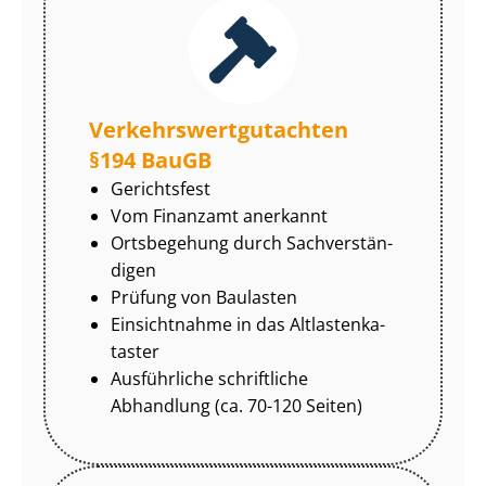
Ver­kehrs­wert­gut­ach­ten
§194 BauGB
Gerichtsfest
Vom Finanzamt anerkannt
Ortsbegehung durch Sach­ver­stän­
di­gen
Prüfung von Baulasten
Einsichtnahme in das Alt­las­ten­ka­
tas­ter
Ausführliche schriftliche
Abhandlung (ca. 70-120 Seiten)