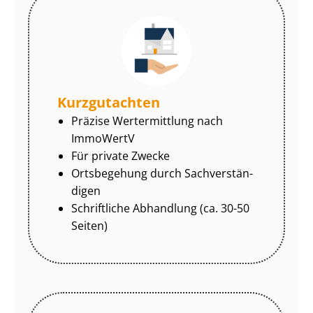
Kurzgutachten
Präzise Wertermittlung nach
ImmoWertV
Für private Zwecke
Ortsbegehung durch Sach­ver­stän­
di­gen
Schriftliche Abhandlung (ca. 30-50
Seiten)