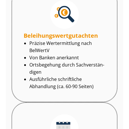
Be­lei­hungs­wert­gut­ach­ten
Präzise Wertermittlung nach
BelWertV
Von Banken anerkannt
Ortsbegehung durch Sach­ver­stän­
di­gen
Ausführliche schriftliche
Abhandlung (ca. 60-90 Seiten)