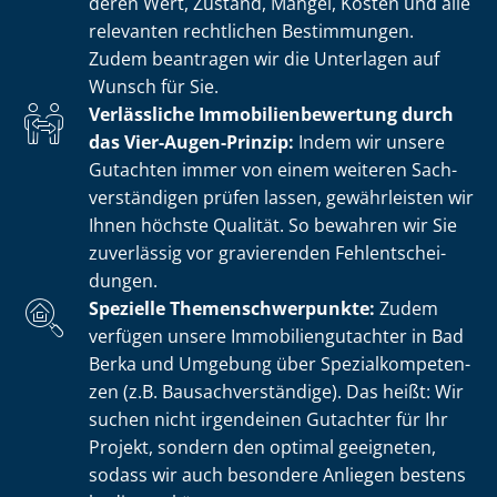
deren Wert, Zustand, Mängel, Kosten und alle
relevanten rechtlichen Bestimmungen.
Zudem beantragen wir die Unterlagen auf
Wunsch für Sie.
Verlässliche Im­mo­bi­li­en­be­wer­tung durch
das Vier-Augen-Prinzip:
Indem wir unsere
Gutachten immer von einem weiteren Sach­
ver­stän­di­gen prüfen lassen, gewährleisten wir
Ihnen höchste Qualität. So bewahren wir Sie
zuverlässig vor gravierenden Fehl­ent­schei­
dun­gen.
Spezielle The­men­schwer­punk­te:
Zudem
verfügen unsere Im­mo­bi­li­en­gut­ach­ter in Bad
Berka und Umgebung über Spe­zi­al­kom­pe­ten­
zen (z.B. Bau­sach­ver­stän­di­ge). Das heißt: Wir
suchen nicht irgendeinen Gutachter für Ihr
Projekt, sondern den optimal geeigneten,
sodass wir auch besondere Anliegen bestens