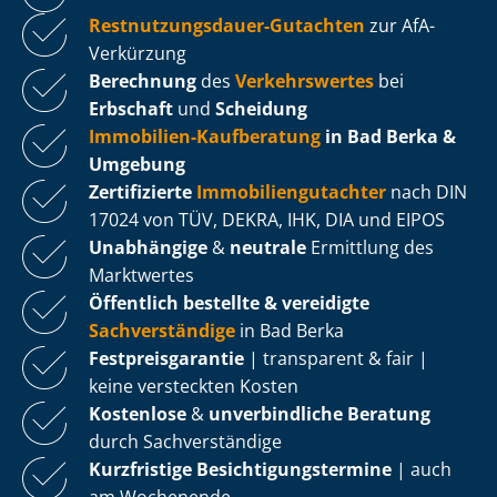
Rest­nut­zungs­dau­er-Gutachten
zur AfA-
Verkürzung
Berechnung
des
Verkehrswertes
bei
Erbschaft
und
Scheidung
Immobilien-Kaufberatung
in Bad Berka &
Umgebung
Zertifizierte
Im­mo­bi­li­en­gut­ach­ter
nach DIN
17024 von TÜV, DEKRA, IHK, DIA und EIPOS
Unabhängige
&
neutrale
Ermittlung des
Marktwertes
Öffentlich bestellte & vereidigte
Sachverständige
in Bad Berka
Fest­preis­ga­ran­tie
| transparent & fair |
keine versteckten Kosten
Kostenlose
&
unverbindliche Beratung
durch Sachverständige
Kurzfristige Be­sich­ti­gungs­ter­mi­ne
| auch
am Wochenende