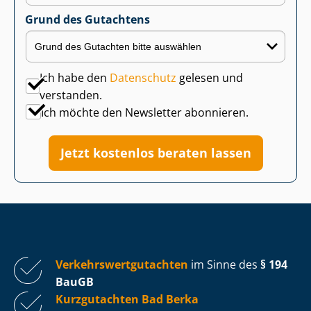
Grund des Gutachtens
Ich habe den
Datenschutz
gelesen und
verstanden.
Ich möchte den Newsletter abonnieren.
Jetzt kostenlos beraten lassen
Ver­kehrs­wert­gut­ach­ten
im Sinne des
§ 194
BauGB
Kurzgutachten Bad Berka