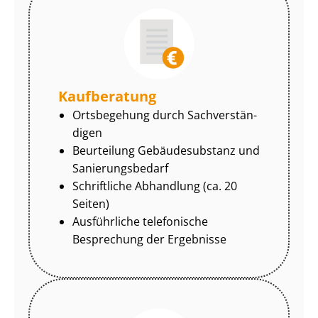
Kaufberatung
Ortsbegehung durch Sach­ver­stän­
di­gen
Beurteilung Gebäudesubstanz und
Sa­nie­rungs­be­darf
Schriftliche Abhandlung (ca. 20
Seiten)
Ausführliche telefonische
Besprechung der Ergebnisse