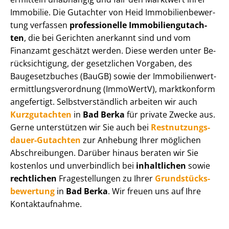
Immobilie. Die Gutachter von Heid Im­mo­bi­li­en­be­wer­
tung verfassen
professionelle Im­mo­bi­li­en­gut­ach­
ten
, die bei Gerichten anerkannt sind und vom
Finanzamt geschätzt werden. Diese werden unter Be­
rück­sich­ti­gung, der gesetzlichen Vorgaben, des
Baugesetzbuches (BauGB) sowie der Im­mo­bi­li­en­wert­
ermitt­lungs­ver­ord­nung (ImmoWertV), marktkonform
angefertigt. Selbst­ver­ständ­lich arbeiten wir auch
Kurzgutachten
in
Bad Berka
für private Zwecke aus.
Gerne unterstützen wir Sie auch bei
Rest­nut­zungs­
dau­er-Gutachten
zur Anhebung Ihrer möglichen
Abschreibungen. Darüber hinaus beraten wir Sie
kostenlos und unverbindlich bei
inhaltlichen
sowie
rechtlichen
Fragestellungen zu Ihrer
Grund­stücks­
be­wer­tung
in
Bad Berka
. Wir freuen uns auf Ihre
Kontaktaufnahme.