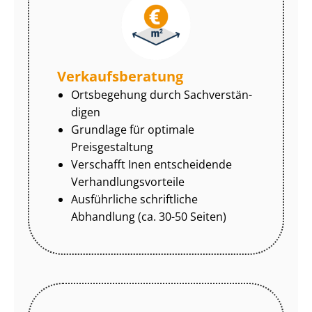
Ver­kaufs­be­ra­tung
Ortsbegehung durch Sach­ver­stän­
di­gen
Grundlage für optimale
Preisgestaltung
Verschafft Inen entscheidende
Ver­hand­lungs­vor­tei­le
Ausführliche schriftliche
Abhandlung (ca. 30-50 Seiten)