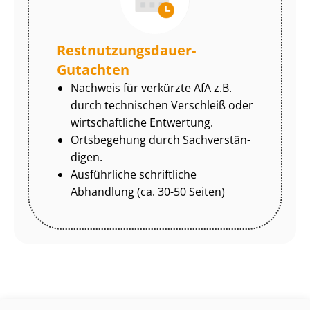
Rest­nut­zungs­dau­er-
Gutachten
Nachweis für verkürzte AfA z.B.
durch technischen Verschleiß oder
wirtschaftliche Entwertung.
Ortsbegehung durch Sach­ver­stän­
di­gen.
Ausführliche schriftliche
Abhandlung (ca. 30-50 Seiten)