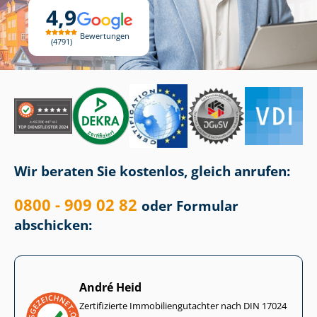
4,9
Bewertungen
4791
Wir beraten Sie kostenlos, gleich anrufen:
0800 - 909 02 82
oder Formular
abschicken:
André Heid
Zertifizierte Im­mo­bi­li­en­gut­ach­ter nach DIN 17024