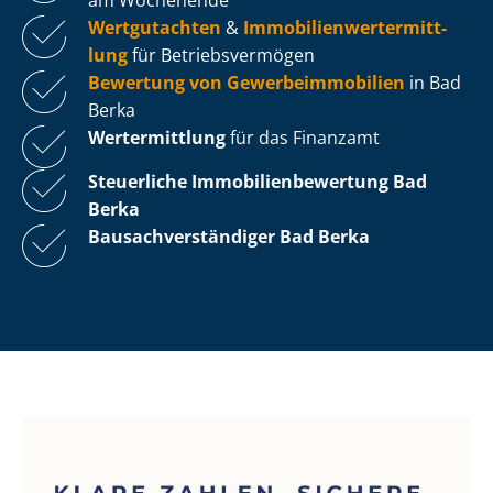
Wertgutachten
&
Im­mo­bi­li­en­wert­ermitt­
lung
für Be­triebs­ver­mö­gen
Bewertung von Ge­wer­be­im­mo­bi­li­en
in Bad
Berka
Wertermittlung
für das Finanzamt
Steuerliche Im­mo­bi­li­en­be­wer­tung
Bad
Berka
Bau­sach­ver­stän­di­ger Bad Berka