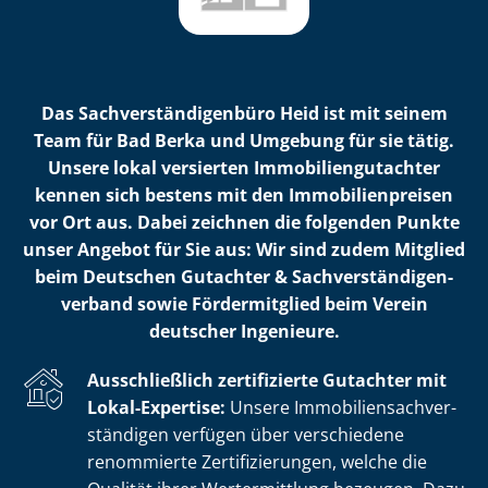
Das Sach­ver­stän­di­gen­bü­ro Heid ist mit seinem
Team für Bad Berka und Umgebung für sie tätig.
Unsere lokal versierten Im­mo­bi­li­en­gut­ach­ter
kennen sich bestens mit den Im­mo­bi­li­en­prei­sen
vor Ort aus. Dabei zeichnen die folgenden Punkte
unser Angebot für Sie aus: Wir sind zudem Mitglied
beim Deutschen Gutachter & Sach­ver­stän­di­gen­
ver­band sowie Fördermitglied beim Verein
deutscher Ingenieure.
Ausschließlich zertifizierte Gutachter mit
Lokal-Expertise:
Unsere Im­mo­bi­li­en­sach­ver­
stän­di­gen verfügen über verschiedene
renommierte Zer­ti­fi­zie­run­gen, welche die