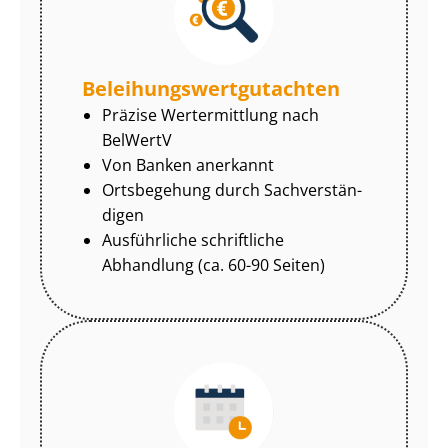
Be­lei­hungs­wert­gut­ach­ten
Präzise Wertermittlung nach
BelWertV
Von Banken anerkannt
Ortsbegehung durch Sach­ver­stän­
di­gen
Ausführliche schriftliche
Abhandlung (ca. 60-90 Seiten)