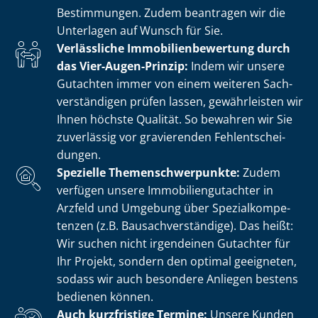
Bestimmungen. Zudem beantragen wir die
Unterlagen auf Wunsch für Sie.
Verlässliche Im­mo­bi­li­en­be­wer­tung durch
das Vier-Augen-Prinzip:
Indem wir unsere
Gutachten immer von einem weiteren Sach­
ver­stän­di­gen prüfen lassen, gewährleisten wir
Ihnen höchste Qualität. So bewahren wir Sie
zuverlässig vor gravierenden Fehl­ent­schei­
dun­gen.
Spezielle The­men­schwer­punk­te:
Zudem
verfügen unsere Im­mo­bi­li­en­gut­ach­ter in
Arzfeld und Umgebung über Spe­zi­al­kom­pe­
ten­zen (z.B. Bau­sach­ver­stän­di­ge). Das heißt:
Wir suchen nicht irgendeinen Gutachter für
Ihr Projekt, sondern den optimal geeigneten,
sodass wir auch besondere Anliegen bestens
bedienen können.
Auch kurzfristige Termine:
Unsere Kunden