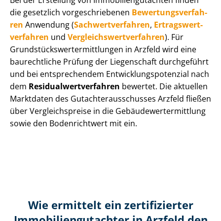
Bei der Erstellung von Im­mo­bi­li­en­gut­ach­ten finden
die gesetzlich vor­ge­schrie­be­nen
Be­wer­tungs­ver­fah­
ren
Anwendung (
Sach­wert­ver­fah­ren
,
Er­trags­wert­
ver­fah­ren
und
Ver­gleichs­wert­ver­fah­ren
). Für
Grund­stücks­wert­ermitt­lun­gen in Arzfeld wird eine
baurechtliche Prüfung der Liegenschaft durchgeführt
und bei entsprechendem Ent­wick­lungs­po­ten­zi­al nach
dem
Re­si­du­al­wert­ver­fah­ren
bewertet. Die aktuellen
Marktdaten des Gut­ach­ter­aus­schus­ses Arzfeld fließen
über Ver­gleichs­prei­se in die Ge­bäu­de­wert­ermitt­lung
sowie den Bodenrichtwert mit ein.
Wie ermittelt ein zertifizierter
Immobilien­gutachter in Arzfeld den