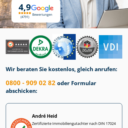
4,9
Bewertungen
4791
Wir beraten Sie kostenlos, gleich anrufen:
0800 - 909 02 82
oder Formular
abschicken:
André Heid
Zertifizierte Im­mo­bi­li­en­gut­ach­ter nach DIN 17024