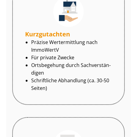
Kurzgutachten
Präzise Wertermittlung nach
ImmoWertV
Für private Zwecke
Ortsbegehung durch Sach­ver­stän­
di­gen
Schriftliche Abhandlung (ca. 30-50
Seiten)