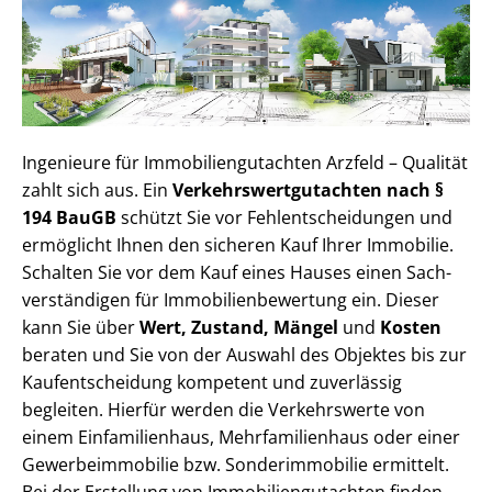
Ingenieure für Im­mo­bi­li­en­gut­ach­ten Arzfeld – Qualität
zahlt sich aus. Ein
Ver­kehrs­wert­gut­ach­ten nach §
194 BauGB
schützt Sie vor Fehl­ent­schei­dun­gen und
ermöglicht Ihnen den sicheren Kauf Ihrer Immobilie.
Schalten Sie vor dem Kauf eines Hauses einen Sach­
ver­stän­di­gen für Im­mo­bi­li­en­be­wer­tung ein. Dieser
kann Sie über
Wert, Zustand, Mängel
und
Kosten
beraten und Sie von der Auswahl des Objektes bis zur
Kauf­ent­schei­dung kompetent und zuverlässig
begleiten. Hierfür werden die Verkehrswerte von
einem Einfamilienhaus, Mehr­fa­mi­li­en­haus oder einer
Ge­wer­be­im­mo­bi­lie bzw. Sonderimmobilie ermittelt.