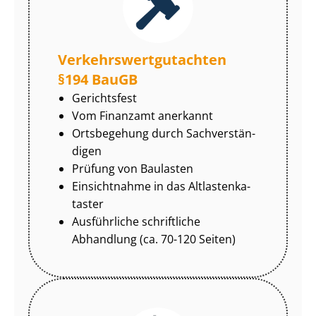
Ver­kehrs­wert­gut­ach­ten
§194 BauGB
Gerichtsfest
Vom Finanzamt anerkannt
Ortsbegehung durch Sach­ver­stän­
di­gen
Prüfung von Baulasten
Einsichtnahme in das Alt­las­ten­ka­
tas­ter
Ausführliche schriftliche
Abhandlung (ca. 70-120 Seiten)