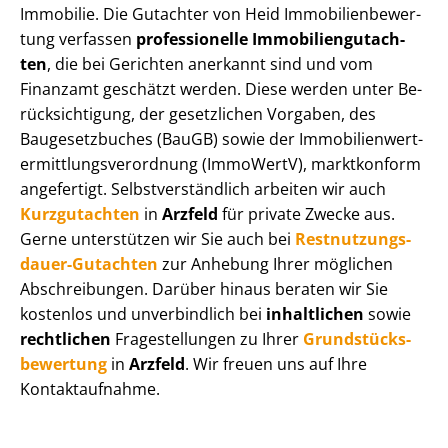
Immobilie. Die Gutachter von Heid Im­mo­bi­li­en­be­wer­
tung verfassen
professionelle Im­mo­bi­li­en­gut­ach­
ten
, die bei Gerichten anerkannt sind und vom
Finanzamt geschätzt werden. Diese werden unter Be­
rück­sich­ti­gung, der gesetzlichen Vorgaben, des
Baugesetzbuches (BauGB) sowie der Im­mo­bi­li­en­wert­
ermitt­lungs­ver­ord­nung (ImmoWertV), marktkonform
angefertigt. Selbst­ver­ständ­lich arbeiten wir auch
Kurzgutachten
in
Arzfeld
für private Zwecke aus.
Gerne unterstützen wir Sie auch bei
Rest­nut­zungs­
dau­er-Gutachten
zur Anhebung Ihrer möglichen
Abschreibungen. Darüber hinaus beraten wir Sie
kostenlos und unverbindlich bei
inhaltlichen
sowie
rechtlichen
Fragestellungen zu Ihrer
Grund­stücks­
be­wer­tung
in
Arzfeld
. Wir freuen uns auf Ihre
Kontaktaufnahme.