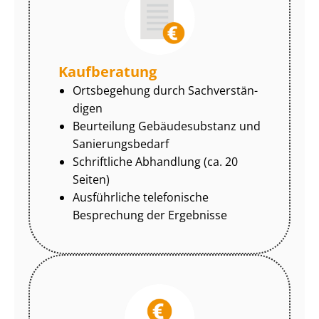
Kaufberatung
Ortsbegehung durch Sach­ver­stän­
di­gen
Beurteilung Gebäudesubstanz und
Sa­nie­rungs­be­darf
Schriftliche Abhandlung (ca. 20
Seiten)
Ausführliche telefonische
Besprechung der Ergebnisse