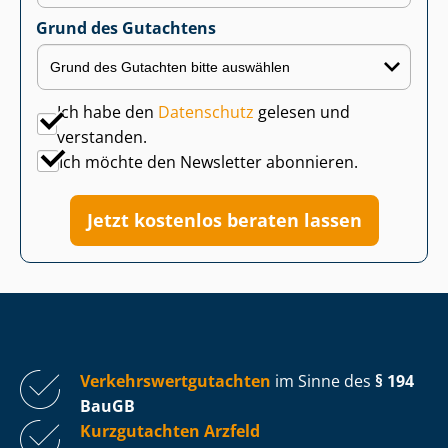
Grund des Gutachtens
Ich habe den
Datenschutz
gelesen und
verstanden.
Ich möchte den Newsletter abonnieren.
Jetzt kostenlos beraten lassen
Ver­kehrs­wert­gut­ach­ten
im Sinne des
§ 194
BauGB
Kurzgutachten Arzfeld