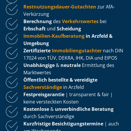
Rest­nut­zungs­dau­er-Gutachten
zur AfA-
Verkürzung
Berechnung
des
Verkehrswertes
bei
Erbschaft
und
Scheidung
Immobilien-Kaufberatung
in Arzfeld &
Umgebung
Zertifizierte
Im­mo­bi­li­en­gut­ach­ter
nach DIN
17024 von TÜV, DEKRA, IHK, DIA und EIPOS
Unabhängige
&
neutrale
Ermittlung des
Marktwertes
Öffentlich bestellte & vereidigte
Sachverständige
in Arzfeld
Fest­preis­ga­ran­tie
| transparent & fair |
keine versteckten Kosten
Kostenlose
&
unverbindliche Beratung
durch Sachverständige
Kurzfristige Be­sich­ti­gungs­ter­mi­ne
| auch
am Wochenende