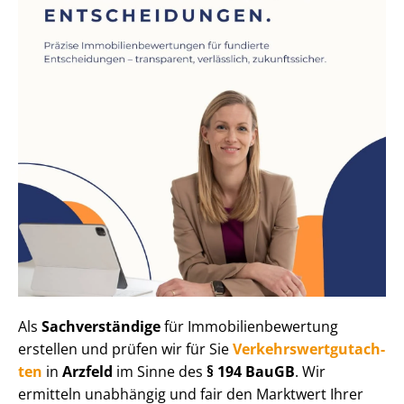
Als
Sachverständige
für Im­mo­bi­li­en­be­wer­tung
erstellen und prüfen wir für Sie
Ver­kehrs­wert­gut­ach­
ten
in
Arzfeld
im Sinne des
§ 194 BauGB
. Wir
ermitteln unabhängig und fair den Marktwert Ihrer