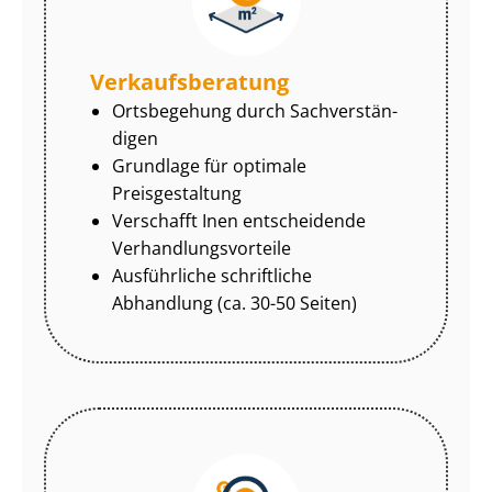
Ver­kaufs­be­ra­tung
Ortsbegehung durch Sach­ver­stän­
di­gen
Grundlage für optimale
Preisgestaltung
Verschafft Inen entscheidende
Ver­hand­lungs­vor­tei­le
Ausführliche schriftliche
Abhandlung (ca. 30-50 Seiten)