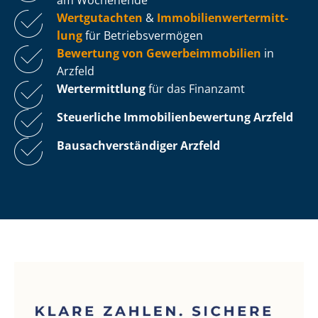
Wertgutachten
&
Im­mo­bi­li­en­wert­ermitt­
lung
für Be­triebs­ver­mö­gen
Bewertung von Ge­wer­be­im­mo­bi­li­en
in
Arzfeld
Wertermittlung
für das Finanzamt
Steuerliche Im­mo­bi­li­en­be­wer­tung
Arzfeld
Bau­sach­ver­stän­di­ger Arzfeld