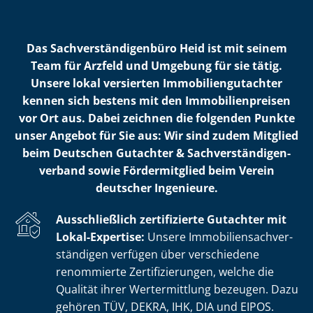
Das Sach­ver­stän­di­gen­bü­ro Heid ist mit seinem
Team für Arzfeld und Umgebung für sie tätig.
Unsere lokal versierten Im­mo­bi­li­en­gut­ach­ter
kennen sich bestens mit den Im­mo­bi­li­en­prei­sen
vor Ort aus. Dabei zeichnen die folgenden Punkte
unser Angebot für Sie aus: Wir sind zudem Mitglied
beim Deutschen Gutachter & Sach­ver­stän­di­gen­
ver­band sowie Fördermitglied beim Verein
deutscher Ingenieure.
Ausschließlich zertifizierte Gutachter mit
Lokal-Expertise:
Unsere Im­mo­bi­li­en­sach­ver­
stän­di­gen verfügen über verschiedene
renommierte Zer­ti­fi­zie­run­gen, welche die
Qualität ihrer Wertermittlung bezeugen. Dazu
gehören TÜV, DEKRA, IHK, DIA und EIPOS.