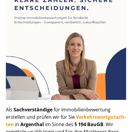
Als
Sachverständige
für Im­mo­bi­li­en­be­wer­tung
erstellen und prüfen wir für Sie
Ver­kehrs­wert­gut­ach­
ten
in
Argenthal
im Sinne des
§ 194 BauGB
. Wir
ermitteln unabhängig und fair den Marktwert Ihrer