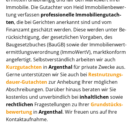
Immobilie. Die Gutachter von Heid Im­mo­bi­li­en­be­wer­
tung verfassen
professionelle Im­mo­bi­li­en­gut­ach­
ten
, die bei Gerichten anerkannt sind und vom
Finanzamt geschätzt werden. Diese werden unter Be­
rück­sich­ti­gung, der gesetzlichen Vorgaben, des
Baugesetzbuches (BauGB) sowie der Im­mo­bi­li­en­wert­
ermitt­lungs­ver­ord­nung (ImmoWertV), marktkonform
angefertigt. Selbst­ver­ständ­lich arbeiten wir auch
Kurzgutachten
in
Argenthal
für private Zwecke aus.
Gerne unterstützen wir Sie auch bei
Rest­nut­zungs­
dau­er-Gutachten
zur Anhebung Ihrer möglichen
Abschreibungen. Darüber hinaus beraten wir Sie
kostenlos und unverbindlich bei
inhaltlichen
sowie
rechtlichen
Fragestellungen zu Ihrer
Grund­stücks­
be­wer­tung
in
Argenthal
. Wir freuen uns auf Ihre
Kontaktaufnahme.