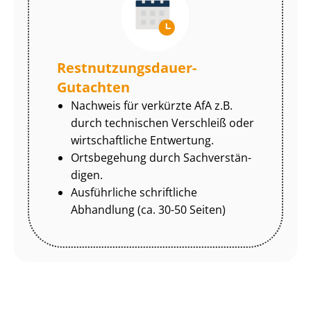
Rest­nut­zungs­dau­er-
Gutachten
Nachweis für verkürzte AfA z.B.
durch technischen Verschleiß oder
wirtschaftliche Entwertung.
Ortsbegehung durch Sach­ver­stän­
di­gen.
Ausführliche schriftliche
Abhandlung (ca. 30-50 Seiten)