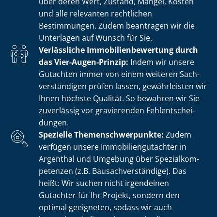
über deren Wert, Zustand, Mängel, Kosten
und alle relevanten rechtlichen
Bestimmungen. Zudem beantragen wir die
Unterlagen auf Wunsch für Sie.
Verlässliche Im­mo­bi­li­en­be­wer­tung durch
das Vier-Augen-Prinzip:
Indem wir unsere
Gutachten immer von einem weiteren Sach­
ver­stän­di­gen prüfen lassen, gewährleisten wir
Ihnen höchste Qualität. So bewahren wir Sie
zuverlässig vor gravierenden Fehl­ent­schei­
dun­gen.
Spezielle The­men­schwer­punk­te:
Zudem
verfügen unsere Im­mo­bi­li­en­gut­ach­ter in
Argenthal und Umgebung über Spe­zi­al­kom­
pe­ten­zen (z.B. Bau­sach­ver­stän­di­ge). Das
heißt: Wir suchen nicht irgendeinen
Gutachter für Ihr Projekt, sondern den
optimal geeigneten, sodass wir auch