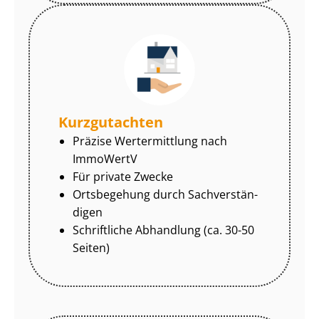
Kurzgutachten
Präzise Wertermittlung nach
ImmoWertV
Für private Zwecke
Ortsbegehung durch Sach­ver­stän­
di­gen
Schriftliche Abhandlung (ca. 30-50
Seiten)