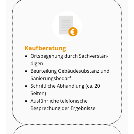
Kaufberatung
Ortsbegehung durch Sach­ver­stän­
di­gen
Beurteilung Gebäudesubstanz und
Sa­nie­rungs­be­darf
Schriftliche Abhandlung (ca. 20
Seiten)
Ausführliche telefonische
Besprechung der Ergebnisse