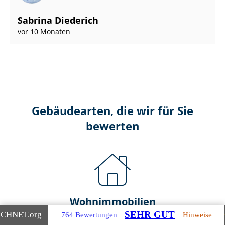
Sabrina Diederich
vor 10 Monaten
Gebäudearten, die wir für Sie
bewerten
Wohnimmobilien
SEHR GUT
ICHNET
.org
764 Bewertungen
Hinweise
Ein- und Zwei­fa­mi­li­en­häu­ser