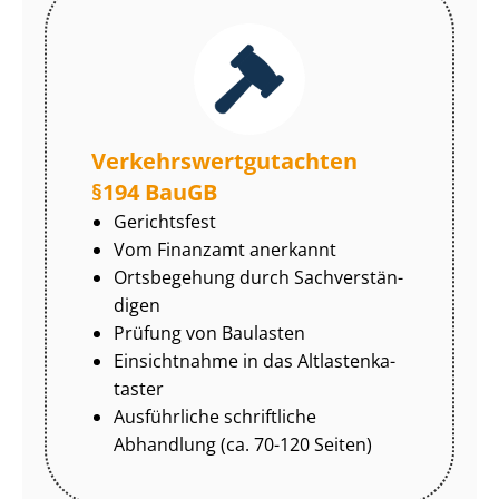
Ver­kehrs­wert­gut­ach­ten
§194 BauGB
Gerichtsfest
Vom Finanzamt anerkannt
Ortsbegehung durch Sach­ver­stän­
di­gen
Prüfung von Baulasten
Einsichtnahme in das Alt­las­ten­ka­
tas­ter
Ausführliche schriftliche
Abhandlung (ca. 70-120 Seiten)