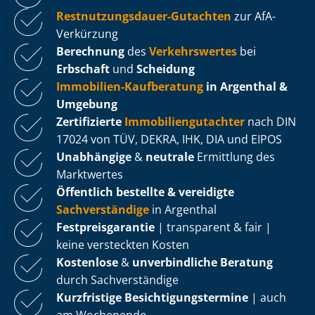
Rest­nut­zungs­dau­er-Gutachten
zur AfA-
Verkürzung
Berechnung
des
Verkehrswertes
bei
Erbschaft
und
Scheidung
Immobilien-Kaufberatung
in Argenthal &
Umgebung
Zertifizierte
Im­mo­bi­li­en­gut­ach­ter
nach DIN
17024 von TÜV, DEKRA, IHK, DIA und EIPOS
Unabhängige
&
neutrale
Ermittlung des
Marktwertes
Öffentlich bestellte & vereidigte
Sachverständige
in Argenthal
Fest­preis­ga­ran­tie
| transparent & fair |
keine versteckten Kosten
Kostenlose
&
unverbindliche Beratung
durch Sachverständige
Kurzfristige Be­sich­ti­gungs­ter­mi­ne
| auch
am Wochenende