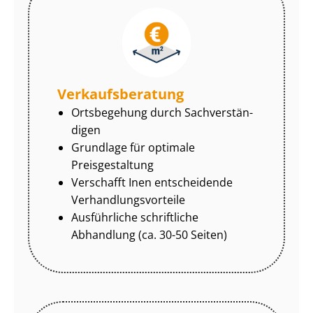
Ver­kaufs­be­ra­tung
Ortsbegehung durch Sach­ver­stän­
di­gen
Grundlage für optimale
Preisgestaltung
Verschafft Inen entscheidende
Ver­hand­lungs­vor­tei­le
Ausführliche schriftliche
Abhandlung (ca. 30-50 Seiten)