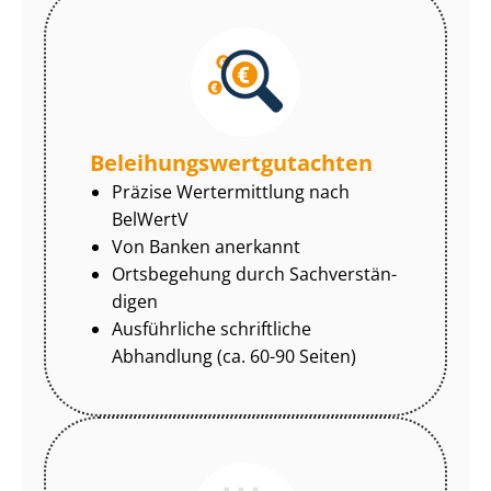
Be­lei­hungs­wert­gut­ach­ten
Präzise Wertermittlung nach
BelWertV
Von Banken anerkannt
Ortsbegehung durch Sach­ver­stän­
di­gen
Ausführliche schriftliche
Abhandlung (ca. 60-90 Seiten)