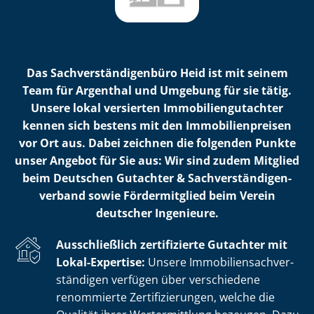
Das Sach­ver­stän­di­gen­bü­ro Heid ist mit seinem
Team für Argenthal und Umgebung für sie tätig.
Unsere lokal versierten Im­mo­bi­li­en­gut­ach­ter
kennen sich bestens mit den Im­mo­bi­li­en­prei­sen
vor Ort aus. Dabei zeichnen die folgenden Punkte
unser Angebot für Sie aus: Wir sind zudem Mitglied
beim Deutschen Gutachter & Sach­ver­stän­di­gen­
ver­band sowie Fördermitglied beim Verein
deutscher Ingenieure.
Ausschließlich zertifizierte Gutachter mit
Lokal-Expertise:
Unsere Im­mo­bi­li­en­sach­ver­
stän­di­gen verfügen über verschiedene
renommierte Zer­ti­fi­zie­run­gen, welche die