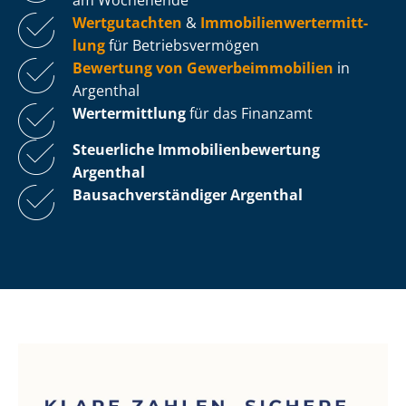
Wertgutachten
&
Im­mo­bi­li­en­wert­ermitt­
lung
für Be­triebs­ver­mö­gen
Bewertung von Ge­wer­be­im­mo­bi­li­en
in
Argenthal
Wertermittlung
für das Finanzamt
Steuerliche Im­mo­bi­li­en­be­wer­tung
Argenthal
Bau­sach­ver­stän­di­ger Argenthal