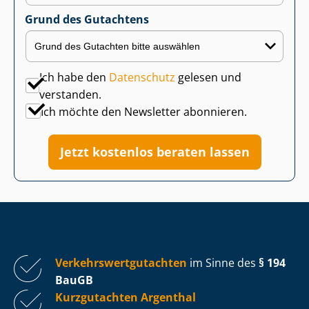
Grund des Gutachtens
Ich habe den
Datenschutz
gelesen und
verstanden.
Ich möchte den Newsletter abonnieren.
Jetzt kostenlos beraten lassen
Ver­kehrs­wert­gut­ach­ten
im Sinne des
§ 194
BauGB
Kurzgutachten Argenthal