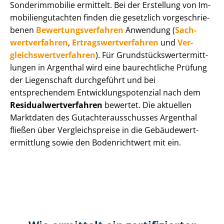
Sonderimmobilie ermittelt. Bei der Erstellung von Im­
mo­bi­li­en­gut­ach­ten finden die gesetzlich vor­ge­schrie­
be­nen
Be­wer­tungs­ver­fah­ren
Anwendung (
Sach­
wert­ver­fah­ren
,
Er­trags­wert­ver­fah­ren
und
Ver­
gleichs­wert­ver­fah­ren
). Für Grund­stücks­wert­ermitt­
lun­gen in Argenthal wird eine baurechtliche Prüfung
der Liegenschaft durchgeführt und bei
entsprechendem Ent­wick­lungs­po­ten­zi­al nach dem
Re­si­du­al­wert­ver­fah­ren
bewertet. Die aktuellen
Marktdaten des Gut­ach­ter­aus­schus­ses Argenthal
fließen über Ver­gleichs­prei­se in die Ge­bäu­de­wert­
ermitt­lung sowie den Bodenrichtwert mit ein.