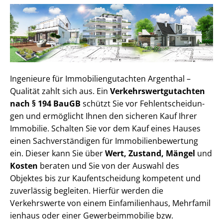
Ingenieure für Im­mo­bi­li­en­gut­ach­ten Argenthal –
Qualität zahlt sich aus. Ein
Ver­kehrs­wert­gut­ach­ten
nach § 194 BauGB
schützt Sie vor Fehl­ent­schei­dun­
gen und ermöglicht Ihnen den sicheren Kauf Ihrer
Immobilie. Schalten Sie vor dem Kauf eines Hauses
einen Sach­ver­stän­di­gen für Im­mo­bi­li­en­be­wer­tung
ein. Dieser kann Sie über
Wert, Zustand, Mängel
und
Kosten
beraten und Sie von der Auswahl des
Objektes bis zur Kauf­ent­schei­dung kompetent und
zuverlässig begleiten. Hierfür werden die
Verkehrswerte von einem Einfamilienhaus, Mehr­fa­mi­l
i­en­haus oder einer Ge­wer­be­im­mo­bi­lie bzw.