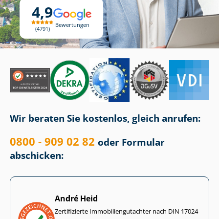
4,9
Bewertungen
4791
Wir beraten Sie kostenlos, gleich anrufen:
0800 - 909 02 82
oder Formular
abschicken:
André Heid
Zertifizierte Im­mo­bi­li­en­gut­ach­ter nach DIN 17024