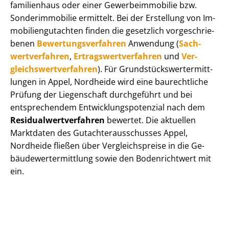
fa­mi­li­en­haus oder einer Ge­wer­be­im­mo­bi­lie bzw.
Sonderimmobilie ermittelt. Bei der Erstellung von Im­
mo­bi­li­en­gut­ach­ten finden die gesetzlich vor­ge­schrie­
be­nen
Be­wer­tungs­ver­fah­ren
Anwendung (
Sach­
wert­ver­fah­ren
,
Er­trags­wert­ver­fah­ren
und
Ver­
gleichs­wert­ver­fah­ren
). Für Grund­stücks­wert­ermitt­
lun­gen in Appel, Nordheide wird eine baurechtliche
Prüfung der Liegenschaft durchgeführt und bei
entsprechendem Ent­wick­lungs­po­ten­zi­al nach dem
Re­si­du­al­wert­ver­fah­ren
bewertet. Die aktuellen
Marktdaten des Gut­ach­ter­aus­schus­ses Appel,
Nordheide fließen über Ver­gleichs­prei­se in die Ge­
bäu­de­wert­ermitt­lung sowie den Bodenrichtwert mit
ein.