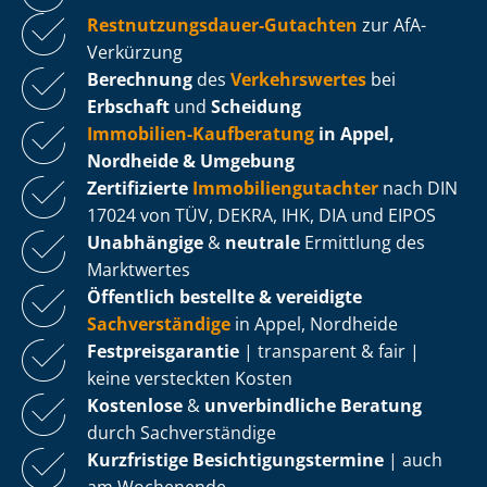
Rest­nut­zungs­dau­er-Gutachten
zur AfA-
Verkürzung
Berechnung
des
Verkehrswertes
bei
Erbschaft
und
Scheidung
Immobilien-Kaufberatung
in Appel,
Nordheide & Umgebung
Zertifizierte
Im­mo­bi­li­en­gut­ach­ter
nach DIN
17024 von TÜV, DEKRA, IHK, DIA und EIPOS
Unabhängige
&
neutrale
Ermittlung des
Marktwertes
Öffentlich bestellte & vereidigte
Sachverständige
in Appel, Nordheide
Fest­preis­ga­ran­tie
| transparent & fair |
keine versteckten Kosten
Kostenlose
&
unverbindliche Beratung
durch Sachverständige
Kurzfristige Be­sich­ti­gungs­ter­mi­ne
| auch
am Wochenende