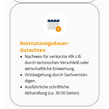
Rest­nut­zungs­dau­er-
Gutachten
Nachweis für verkürzte AfA z.B.
durch technischen Verschleiß oder
wirtschaftliche Entwertung.
Ortsbegehung durch Sach­ver­stän­
di­gen.
Ausführliche schriftliche
Abhandlung (ca. 30-50 Seiten)