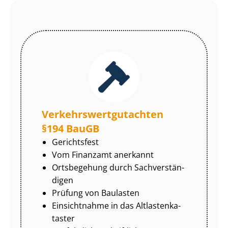
Ver­kehrs­wert­gut­ach­ten
§194 BauGB
Gerichtsfest
Vom Finanzamt anerkannt
Ortsbegehung durch Sach­ver­stän­
di­gen
Prüfung von Baulasten
Einsichtnahme in das Alt­las­ten­ka­
tas­ter