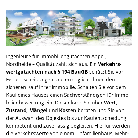
Ingenieure für Im­mo­bi­li­en­gut­ach­ten Appel,
Nordheide – Qualität zahlt sich aus. Ein
Ver­kehrs­
wert­gut­ach­ten nach § 194 BauGB
schützt Sie vor
Fehl­ent­schei­dun­gen und ermöglicht Ihnen den
sicheren Kauf Ihrer Immobilie. Schalten Sie vor dem
Kauf eines Hauses einen Sach­ver­stän­di­gen für Im­mo­
bi­li­en­be­wer­tung ein. Dieser kann Sie über
Wert,
Zustand, Mängel
und
Kosten
beraten und Sie von
der Auswahl des Objektes bis zur Kauf­ent­schei­dung
kompetent und zuverlässig begleiten. Hierfür werden
die Verkehrswerte von einem Einfamilienhaus, Mehr­