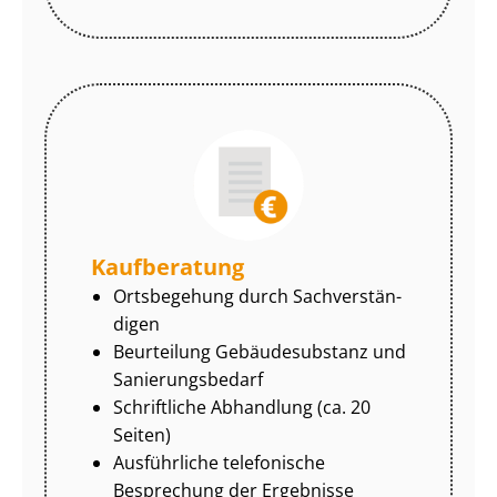
Kaufberatung
Ortsbegehung durch Sach­ver­stän­
di­gen
Beurteilung Gebäudesubstanz und
Sa­nie­rungs­be­darf
Schriftliche Abhandlung (ca. 20
Seiten)
Ausführliche telefonische
Besprechung der Ergebnisse