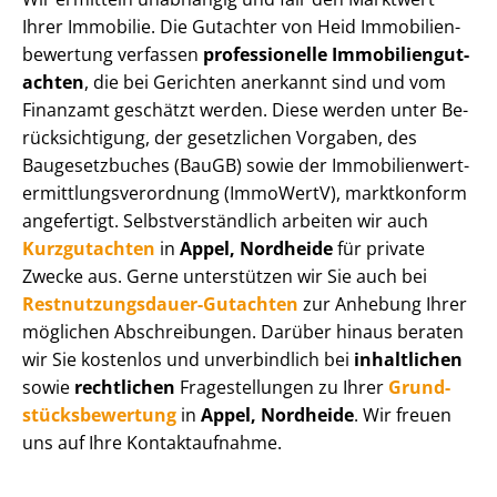
Ihrer Immobilie. Die Gutachter von Heid Im­mo­bi­li­en­
be­wer­tung verfassen
professionelle Im­mo­bi­li­en­gut­
ach­ten
, die bei Gerichten anerkannt sind und vom
Finanzamt geschätzt werden. Diese werden unter Be­
rück­sich­ti­gung, der gesetzlichen Vorgaben, des
Baugesetzbuches (BauGB) sowie der Im­mo­bi­li­en­wert­
ermitt­lungs­ver­ord­nung (ImmoWertV), marktkonform
angefertigt. Selbst­ver­ständ­lich arbeiten wir auch
Kurzgutachten
in
Appel, Nordheide
für private
Zwecke aus. Gerne unterstützen wir Sie auch bei
Rest­nut­zungs­dau­er-Gutachten
zur Anhebung Ihrer
möglichen Abschreibungen. Darüber hinaus beraten
wir Sie kostenlos und unverbindlich bei
inhaltlichen
sowie
rechtlichen
Fragestellungen zu Ihrer
Grund­
stücks­be­wer­tung
in
Appel, Nordheide
. Wir freuen
uns auf Ihre Kontaktaufnahme.