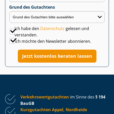
Grund des Gutachtens
Ich habe den
Datenschutz
gelesen und
verstanden.
Ich möchte den Newsletter abonnieren.
Jetzt kostenlos beraten lassen
Ver­kehrs­wert­gut­ach­ten
im Sinne des
§ 194
BauGB
Kurzgutachten Appel, Nordheide