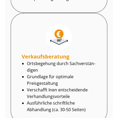
Ver­kaufs­be­ra­tung
Ortsbegehung durch Sach­ver­stän­
di­gen
Grundlage für optimale
Preisgestaltung
Verschafft Inen entscheidende
Ver­hand­lungs­vor­tei­le
Ausführliche schriftliche
Abhandlung (ca. 30-50 Seiten)