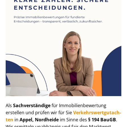
Als
Sachverständige
für Im­mo­bi­li­en­be­wer­tung
erstellen und prüfen wir für Sie
Ver­kehrs­wert­gut­ach­
ten
in
Appel, Nordheide
im Sinne des
§ 194 BauGB
.
Wir ermitteln unabhängig und fair den Marktwert