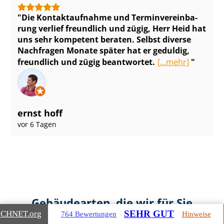
Die Kontaktaufnahme und Ter­min­ver­ein­ba­
rung verlief freundlich und zügig, Herr Heid hat
uns sehr kompetent beraten. Selbst diverse
Nachfragen Monate später hat er geduldig,
freundlich und zügig beantwortet.
[...mehr]
ernst hoff
vor 6 Tagen
Gebäudearten, die wir für Sie
SEHR GUT
ICHNET
.org
764 Bewertungen
Hinweise
bewerten