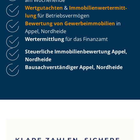
Wertgutachten
&
Im­mo­bi­li­en­wert­ermitt­
lung
für Be­triebs­ver­mö­gen
Bewertung von Ge­wer­be­im­mo­bi­li­en
in
Appel, Nordheide
Wertermittlung
für das Finanzamt
Steuerliche Im­mo­bi­li­en­be­wer­tung
Appel,
Nordheide
Bau­sach­ver­stän­di­ger Appel, Nordheide