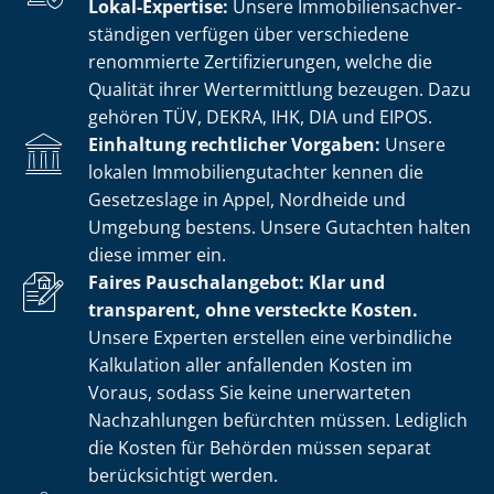
Lokal-Expertise:
Unsere Im­mo­bi­li­en­sach­ver­
stän­di­gen verfügen über verschiedene
renommierte Zer­ti­fi­zie­run­gen, welche die
Qualität ihrer Wertermittlung bezeugen. Dazu
gehören TÜV, DEKRA, IHK, DIA und EIPOS.
Einhaltung rechtlicher Vorgaben:
Unsere
lokalen Im­mo­bi­li­en­gut­ach­ter kennen die
Gesetzeslage in Appel, Nordheide und
Umgebung bestens. Unsere Gutachten halten
diese immer ein.
Faires Pauschalangebot: Klar und
transparent, ohne versteckte Kosten.
Unsere Experten erstellen eine verbindliche
Kalkulation aller anfallenden Kosten im
Voraus, sodass Sie keine unerwarteten
Nachzahlungen befürchten müssen. Lediglich
die Kosten für Behörden müssen separat
berücksichtigt werden.