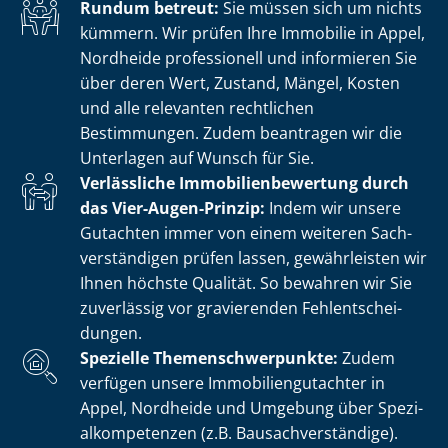
Rundum betreut:
Sie müssen sich um nichts
kümmern. Wir prüfen Ihre Immobilie in Appel,
Nordheide professionell und informieren Sie
über deren Wert, Zustand, Mängel, Kosten
und alle relevanten rechtlichen
Bestimmungen. Zudem beantragen wir die
Unterlagen auf Wunsch für Sie.
Verlässliche Im­mo­bi­li­en­be­wer­tung durch
das Vier-Augen-Prinzip:
Indem wir unsere
Gutachten immer von einem weiteren Sach­
ver­stän­di­gen prüfen lassen, gewährleisten wir
Ihnen höchste Qualität. So bewahren wir Sie
zuverlässig vor gravierenden Fehl­ent­schei­
dun­gen.
Spezielle The­men­schwer­punk­te:
Zudem
verfügen unsere Im­mo­bi­li­en­gut­ach­ter in
Appel, Nordheide und Umgebung über Spe­zi­
al­kom­pe­ten­zen (z.B. Bau­sach­ver­stän­di­ge).