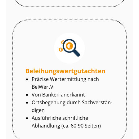
Be­lei­hungs­wert­gut­ach­ten
Präzise Wertermittlung nach
BelWertV
Von Banken anerkannt
Ortsbegehung durch Sach­ver­stän­
di­gen
Ausführliche schriftliche
Abhandlung (ca. 60-90 Seiten)