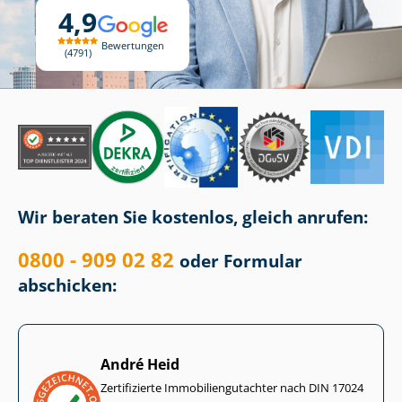
4,9
Bewertungen
4791
Wir beraten Sie kostenlos, gleich anrufen:
0800 - 909 02 82
oder Formular
abschicken:
André Heid
Zertifizierte Im­mo­bi­li­en­gut­ach­ter nach DIN 17024