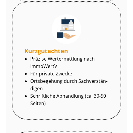
Kurzgutachten
Präzise Wertermittlung nach
ImmoWertV
Für private Zwecke
Ortsbegehung durch Sach­ver­stän­
di­gen
Schriftliche Abhandlung (ca. 30-50
Seiten)