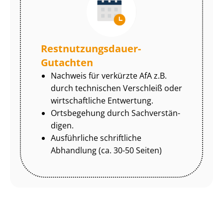
Rest­nut­zungs­dau­er-
Gutachten
Nachweis für verkürzte AfA z.B.
durch technischen Verschleiß oder
wirtschaftliche Entwertung.
Ortsbegehung durch Sach­ver­stän­
di­gen.
Ausführliche schriftliche
Abhandlung (ca. 30-50 Seiten)