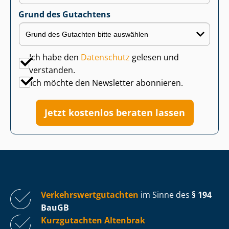
Grund des Gutachtens
Ich habe den
Datenschutz
gelesen und
verstanden.
Ich möchte den Newsletter abonnieren.
Jetzt kostenlos beraten lassen
Ver­kehrs­wert­gut­ach­ten
im Sinne des
§ 194
BauGB
Kurzgutachten Altenbrak