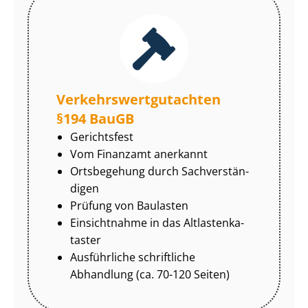
Ver­kehrs­wert­gut­ach­ten
§194 BauGB
Gerichtsfest
Vom Finanzamt anerkannt
Ortsbegehung durch Sach­ver­stän­
di­gen
Prüfung von Baulasten
Einsichtnahme in das Alt­las­ten­ka­
tas­ter
Ausführliche schriftliche
Abhandlung (ca. 70-120 Seiten)