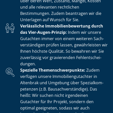
über deren Wert, Zustand, Mängel, Kosten
und alle relevanten rechtlichen
Bestimmungen. Zudem beantragen wir die
Unterlagen auf Wunsch für Sie.
Verlässliche Im­mo­bi­li­en­be­wer­tung durch
das Vier-Augen-Prinzip:
Indem wir unsere
Gutachten immer von einem weiteren Sach­
ver­stän­di­gen prüfen lassen, gewährleisten wir
Ihnen höchste Qualität. So bewahren wir Sie
zuverlässig vor gravierenden Fehl­ent­schei­
dun­gen.
Spezielle The­men­schwer­punk­te:
Zudem
verfügen unsere Im­mo­bi­li­en­gut­ach­ter in
Altenbrak und Umgebung über Spe­zi­al­kom­
pe­ten­zen (z.B. Bau­sach­ver­stän­di­ge). Das
heißt: Wir suchen nicht irgendeinen
Gutachter für Ihr Projekt, sondern den
optimal geeigneten, sodass wir auch