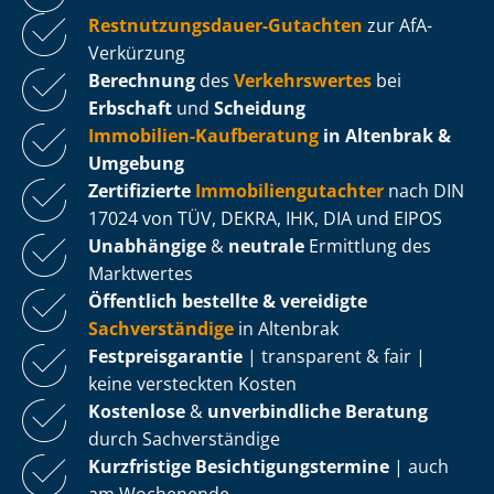
Rest­nut­zungs­dau­er-Gutachten
zur AfA-
Verkürzung
Berechnung
des
Verkehrswertes
bei
Erbschaft
und
Scheidung
Immobilien-Kaufberatung
in Altenbrak &
Umgebung
Zertifizierte
Im­mo­bi­li­en­gut­ach­ter
nach DIN
17024 von TÜV, DEKRA, IHK, DIA und EIPOS
Unabhängige
&
neutrale
Ermittlung des
Marktwertes
Öffentlich bestellte & vereidigte
Sachverständige
in Altenbrak
Fest­preis­ga­ran­tie
| transparent & fair |
keine versteckten Kosten
Kostenlose
&
unverbindliche Beratung
durch Sachverständige
Kurzfristige Be­sich­ti­gungs­ter­mi­ne
| auch
am Wochenende