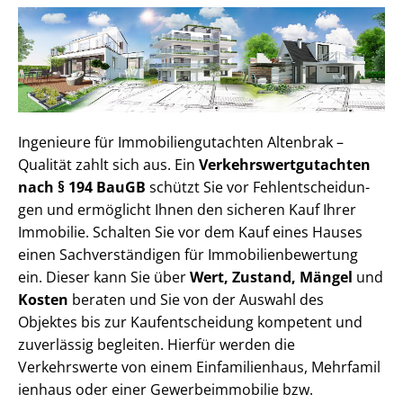
Ingenieure für Im­mo­bi­li­en­gut­ach­ten Altenbrak –
Qualität zahlt sich aus. Ein
Ver­kehrs­wert­gut­ach­ten
nach § 194 BauGB
schützt Sie vor Fehl­ent­schei­dun­
gen und ermöglicht Ihnen den sicheren Kauf Ihrer
Immobilie. Schalten Sie vor dem Kauf eines Hauses
einen Sach­ver­stän­di­gen für Im­mo­bi­li­en­be­wer­tung
ein. Dieser kann Sie über
Wert, Zustand, Mängel
und
Kosten
beraten und Sie von der Auswahl des
Objektes bis zur Kauf­ent­schei­dung kompetent und
zuverlässig begleiten. Hierfür werden die
Verkehrswerte von einem Einfamilienhaus, Mehr­fa­mi­l
i­en­haus oder einer Ge­wer­be­im­mo­bi­lie bzw.