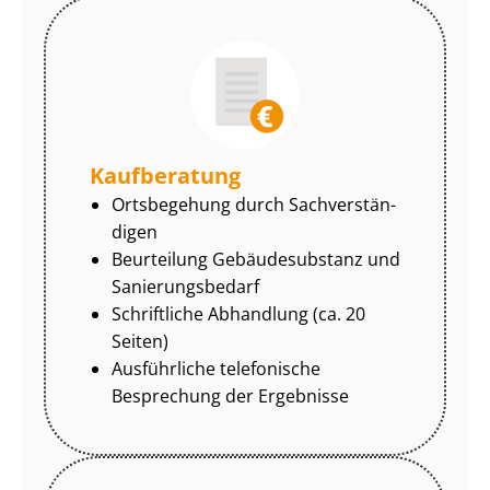
Kaufberatung
Ortsbegehung durch Sach­ver­stän­
di­gen
Beurteilung Gebäudesubstanz und
Sa­nie­rungs­be­darf
Schriftliche Abhandlung (ca. 20
Seiten)
Ausführliche telefonische
Besprechung der Ergebnisse