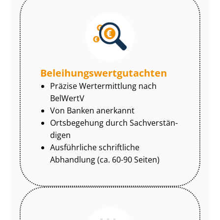
Be­lei­hungs­wert­gut­ach­ten
Präzise Wertermittlung nach
BelWertV
Von Banken anerkannt
Ortsbegehung durch Sach­ver­stän­
di­gen
Ausführliche schriftliche
Abhandlung (ca. 60-90 Seiten)