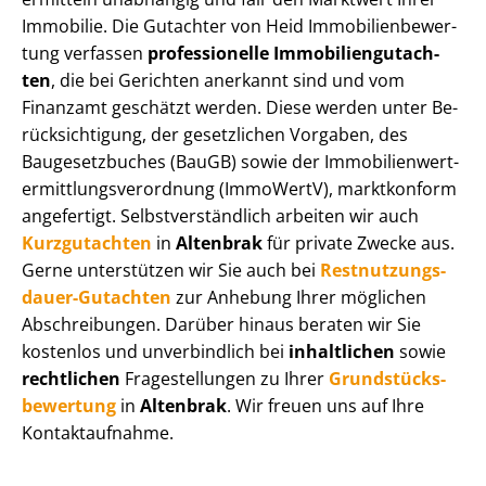
Immobilie. Die Gutachter von Heid Im­mo­bi­li­en­be­wer­
tung verfassen
professionelle Im­mo­bi­li­en­gut­ach­
ten
, die bei Gerichten anerkannt sind und vom
Finanzamt geschätzt werden. Diese werden unter Be­
rück­sich­ti­gung, der gesetzlichen Vorgaben, des
Baugesetzbuches (BauGB) sowie der Im­mo­bi­li­en­wert­
ermitt­lungs­ver­ord­nung (ImmoWertV), marktkonform
angefertigt. Selbst­ver­ständ­lich arbeiten wir auch
Kurzgutachten
in
Altenbrak
für private Zwecke aus.
Gerne unterstützen wir Sie auch bei
Rest­nut­zungs­
dau­er-Gutachten
zur Anhebung Ihrer möglichen
Abschreibungen. Darüber hinaus beraten wir Sie
kostenlos und unverbindlich bei
inhaltlichen
sowie
rechtlichen
Fragestellungen zu Ihrer
Grund­stücks­
be­wer­tung
in
Altenbrak
. Wir freuen uns auf Ihre
Kontaktaufnahme.