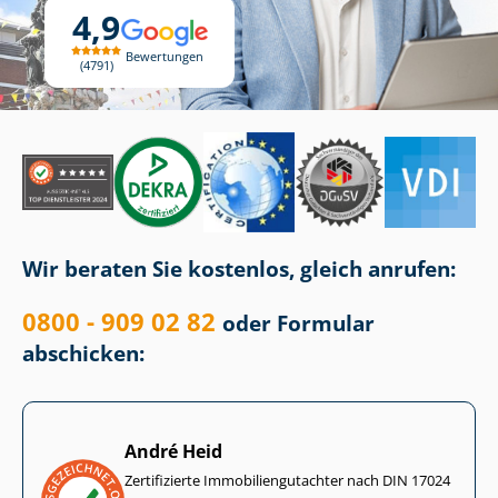
4,9
Bewertungen
4791
Wir beraten Sie kostenlos, gleich anrufen:
0800 - 909 02 82
oder Formular
abschicken:
André Heid
Zertifizierte Im­mo­bi­li­en­gut­ach­ter nach DIN 17024