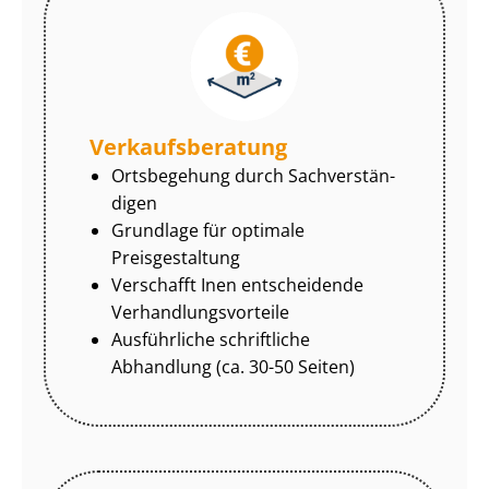
Ver­kaufs­be­ra­tung
Ortsbegehung durch Sach­ver­stän­
di­gen
Grundlage für optimale
Preisgestaltung
Verschafft Inen entscheidende
Ver­hand­lungs­vor­tei­le
Ausführliche schriftliche
Abhandlung (ca. 30-50 Seiten)