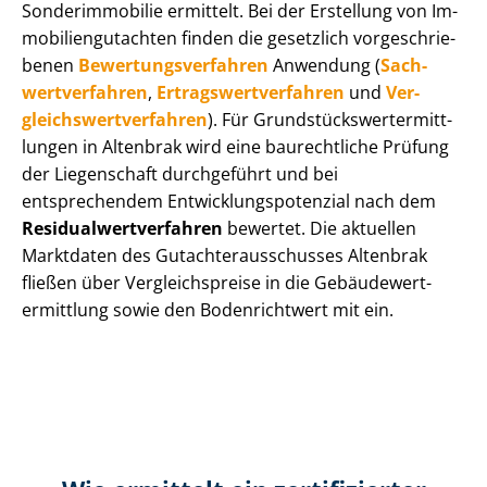
Sonderimmobilie ermittelt. Bei der Erstellung von Im­
mo­bi­li­en­gut­ach­ten finden die gesetzlich vor­ge­schrie­
be­nen
Be­wer­tungs­ver­fah­ren
Anwendung (
Sach­
wert­ver­fah­ren
,
Er­trags­wert­ver­fah­ren
und
Ver­
gleichs­wert­ver­fah­ren
). Für Grund­stücks­wert­ermitt­
lun­gen in Altenbrak wird eine baurechtliche Prüfung
der Liegenschaft durchgeführt und bei
entsprechendem Ent­wick­lungs­po­ten­zi­al nach dem
Re­si­du­al­wert­ver­fah­ren
bewertet. Die aktuellen
Marktdaten des Gut­ach­ter­aus­schus­ses Altenbrak
fließen über Ver­gleichs­prei­se in die Ge­bäu­de­wert­
ermitt­lung sowie den Bodenrichtwert mit ein.