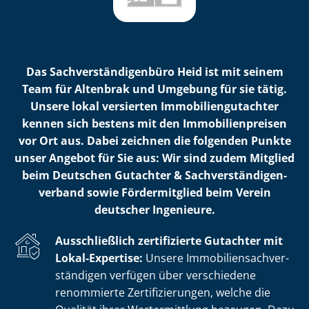
Das Sach­ver­stän­di­gen­bü­ro Heid ist mit seinem
Team für Altenbrak und Umgebung für sie tätig.
Unsere lokal versierten Im­mo­bi­li­en­gut­ach­ter
kennen sich bestens mit den Im­mo­bi­li­en­prei­sen
vor Ort aus. Dabei zeichnen die folgenden Punkte
unser Angebot für Sie aus: Wir sind zudem Mitglied
beim Deutschen Gutachter & Sach­ver­stän­di­gen­
ver­band sowie Fördermitglied beim Verein
deutscher Ingenieure.
Ausschließlich zertifizierte Gutachter mit
Lokal-Expertise:
Unsere Im­mo­bi­li­en­sach­ver­
stän­di­gen verfügen über verschiedene
renommierte Zer­ti­fi­zie­run­gen, welche die