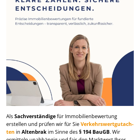
Als
Sachverständige
für Im­mo­bi­li­en­be­wer­tung
erstellen und prüfen wir für Sie
Ver­kehrs­wert­gut­ach­
ten
in
Altenbrak
im Sinne des
§ 194 BauGB
. Wir
ermitteln unabhängig und fair den Marktwert Ihrer