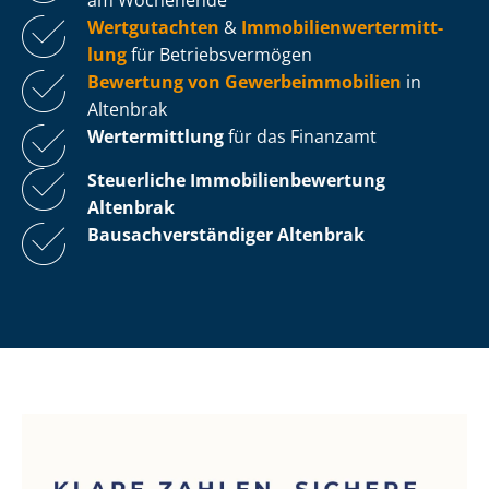
Wertgutachten
&
Im­mo­bi­li­en­wert­ermitt­
lung
für Be­triebs­ver­mö­gen
Bewertung von Ge­wer­be­im­mo­bi­li­en
in
Altenbrak
Wertermittlung
für das Finanzamt
Steuerliche Im­mo­bi­li­en­be­wer­tung
Altenbrak
Bau­sach­ver­stän­di­ger Altenbrak