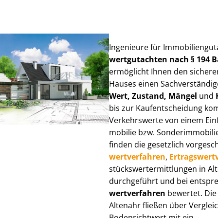
Ingenieure für Im­mo­bi­li­en­gu
wert­gut­ach­ten nach § 194
ermöglicht Ihnen den sicheren
Hauses einen Sach­ver­stän­di­ge
Wert, Zustand, Mängel
und
bis zur Kauf­ent­schei­dung k
Verkehrswerte von einem Einfam
mo­bi­lie bzw. Sonderimmobilie e
finden die gesetzlich vor­ge­sc
wert­ver­fah­ren
,
Er­trags­wert­
stücks­wert­ermitt­lun­gen in 
durchgeführt und bei entsprec
wert­ver­fah­ren
bewertet. Die 
Altenahr fließen über Ver­gleic
Bodenrichtwert mit ein.