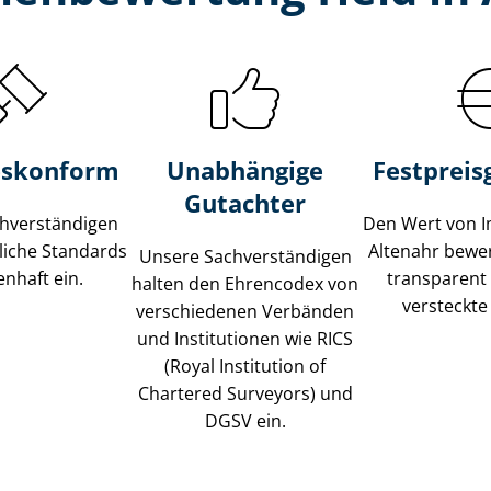
s­konform
Unabhängige
Festpreis​
Gutachter
­ver­stän­di­gen
Den Wert von I
liche Standards
Altenahr bewert
Unsere Sach­ver­stän­di­gen
nhaft ein.
transparent
halten den Ehrencodex von
versteckte
verschiedenen Verbänden
und Institutionen wie RICS
(Royal Institution of
Chartered Surveyors) und
DGSV ein.