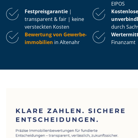
EIPOS
Fest­preis­ga­ran­tie
|
Kostenlos
transparent & fair | keine
unverbindl
versteckten Kosten
durch Sach
Bewertung von Ge­wer­be­
Wertermit
im­mo­bi­li­en
in Altenahr
Finanzamt