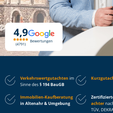
4,9
Bewertungen
4791
Ver­kehrs­wert­gut­ach­ten
im
Kurzgutac
Sinne des
§ 194 BauGB
Immobilien-Kaufberatung
Zertifiziert
in Altenahr & Umgebung
ach­ter
nach
TÜV, DEKRA