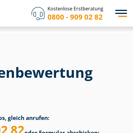
Kostenlose Erstberatung
0800 - 909 02 82
en­bewertung
s, gleich anrufen:
02 82
oder Formular abschicken: