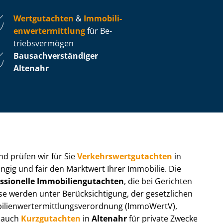
Wertgutachten
&
Im­mo­bi­li­
en­wert­ermitt­lung
für Be­
triebs­ver­mö­gen
Bau­sach­ver­stän­di­ger
Altenahr
 und prüfen wir für Sie
Ver­kehrs­wert­gut­ach­ten
in
ngig und fair den Marktwert Ihrer Immobilie. Die
ssionelle Im­mo­bi­li­en­gut­ach­ten
, die bei Gerichten
werden unter Be­rück­sich­ti­gung, der gesetzlichen
i­en­wert­ermitt­lungs­ver­ord­nung (ImmoWertV),
r auch
Kurzgutachten
in
Altenahr
für private Zwecke