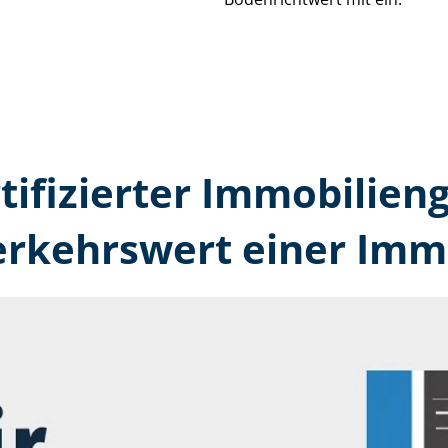
rtifizierter Immobilien­
erkehrswert einer Immo