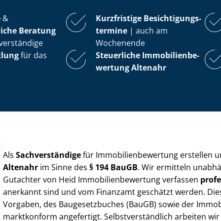
e
&
Kurzfristige Be­sich­ti­gungs­
iche Beratung
ter­mi­ne
| auch am
verständige
Wochenende
tlung
für das
Steuerliche Im­mo­bi­li­en­be­
wer­tung
Altenahr
Als
Sachverständige
für Im­mo­bi­li­en­be­wer­tung erstellen
Altenahr
im Sinne des
§ 194 BauGB
. Wir ermitteln unabhä
Gutachter von Heid Im­mo­bi­li­en­be­wer­tung verfassen
profe
anerkannt sind und vom Finanzamt geschätzt werden. Diese 
Vorgaben, des Baugesetzbuches (BauGB) sowie der Im­mo­bi­l
marktkonform angefertigt. Selbst­ver­ständ­lich arbeiten wi