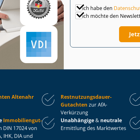
Ich habe den
Datenschu
Ich möchte den Newslet
Jet
hten Altenahr
Rest­nut­zungs­dau­er-
Gutachten
zur AfA-
Verkürzung
e
Im­mo­bi­li­en­gut­
Unabhängige
&
neutrale
 DIN 17024 von
Ermittlung des Marktwertes
, IHK, DIA und