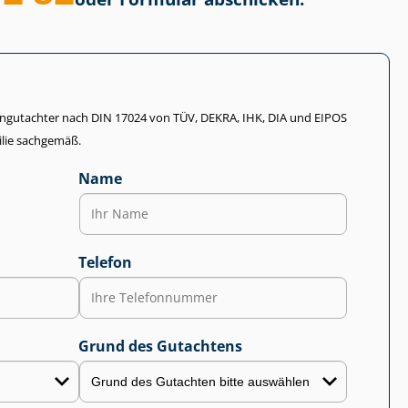
li­en­gut­ach­ter nach DIN 17024 von TÜV, DEKRA, IHK, DIA und EIPOS
lie sachgemäß.
Name
Telefon
Grund des Gutachtens