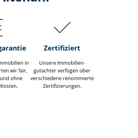
garantie
Zertifiziert
mmobilien in
Unsere Immobilien­
en wir fair,
gutachter verfügen über
 und ohne
verschiedene renommierte
 Kosten.
Zer­ti­fi­zie­run­gen.