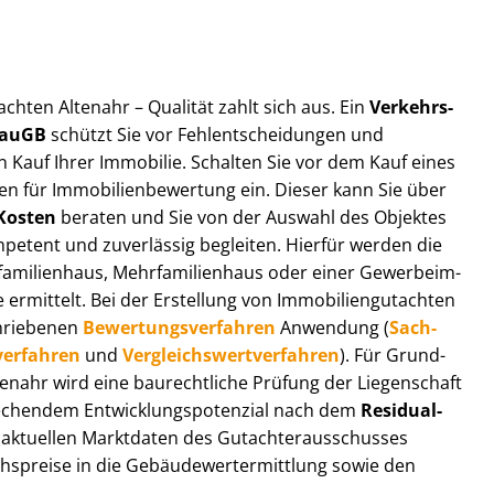
t­ach­ten Altenahr – Qualität zahlt sich aus. Ein
Ver­kehrs­
 BauGB
schützt Sie vor Fehl­ent­schei­dun­gen und
 Kauf Ihrer Immobilie. Schalten Sie vor dem Kauf eines
n für Im­mo­bi­li­en­be­wer­tung ein. Dieser kann Sie über
Kosten
beraten und Sie von der Auswahl des Objektes
ompetent und zuverlässig begleiten. Hierfür werden die
ilienhaus, Mehr­fa­mi­li­en­haus oder einer Ge­wer­be­im­
rmittelt. Bei der Erstellung von Im­mo­bi­li­en­gut­ach­ten
hrie­be­nen
Be­wer­tungs­ver­fah­ren
Anwendung (
Sach­
ver­fah­ren
und
Ver­gleichs­wert­ver­fah­ren
). Für Grund­
Altenahr wird eine baurechtliche Prüfung der Liegenschaft
hendem Ent­wick­lungs­po­ten­zi­al nach dem
Re­si­du­al­
aktuellen Marktdaten des Gut­ach­ter­aus­schus­ses
hs­prei­se in die Ge­bäu­de­wert­ermitt­lung sowie den