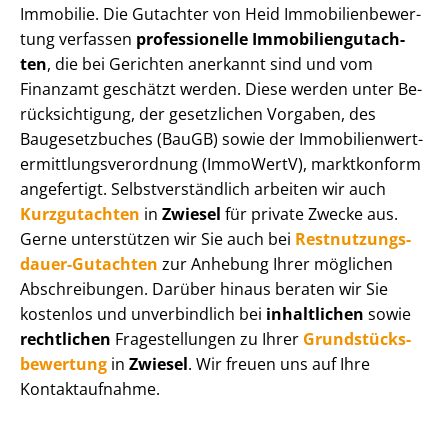
Immobilie. Die Gutachter von Heid Im­mo­bi­li­en­be­wer­
tung verfassen
professionelle Im­mo­bi­li­en­gut­ach­
ten
, die bei Gerichten anerkannt sind und vom
Finanzamt geschätzt werden. Diese werden unter Be­
rück­sich­ti­gung, der gesetzlichen Vorgaben, des
Baugesetzbuches (BauGB) sowie der Im­mo­bi­li­en­wert­
ermitt­lungs­ver­ord­nung (ImmoWertV), marktkonform
angefertigt. Selbst­ver­ständ­lich arbeiten wir auch
Kurzgutachten
in
Zwiesel
für private Zwecke aus.
Gerne unterstützen wir Sie auch bei
Rest­nut­zungs­
dau­er-Gutachten
zur Anhebung Ihrer möglichen
Abschreibungen. Darüber hinaus beraten wir Sie
kostenlos und unverbindlich bei
inhaltlichen
sowie
rechtlichen
Fragestellungen zu Ihrer
Grund­stücks­
be­wer­tung
in
Zwiesel
. Wir freuen uns auf Ihre
Kontaktaufnahme.