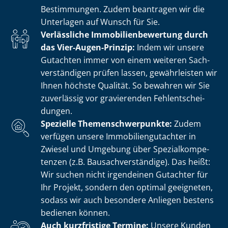
Bestimmungen. Zudem beantragen wir die
Unterlagen auf Wunsch für Sie.
Verlässliche Im­mo­bi­li­en­be­wer­tung durch
das Vier-Augen-Prinzip:
Indem wir unsere
Gutachten immer von einem weiteren Sach­
ver­stän­di­gen prüfen lassen, gewährleisten wir
Ihnen höchste Qualität. So bewahren wir Sie
zuverlässig vor gravierenden Fehl­ent­schei­
dun­gen.
Spezielle The­men­schwer­punk­te:
Zudem
verfügen unsere Im­mo­bi­li­en­gut­ach­ter in
Zwiesel und Umgebung über Spe­zi­al­kom­pe­
ten­zen (z.B. Bau­sach­ver­stän­di­ge). Das heißt:
Wir suchen nicht irgendeinen Gutachter für
Ihr Projekt, sondern den optimal geeigneten,
sodass wir auch besondere Anliegen bestens
bedienen können.
Auch kurzfristige Termine:
Unsere Kunden