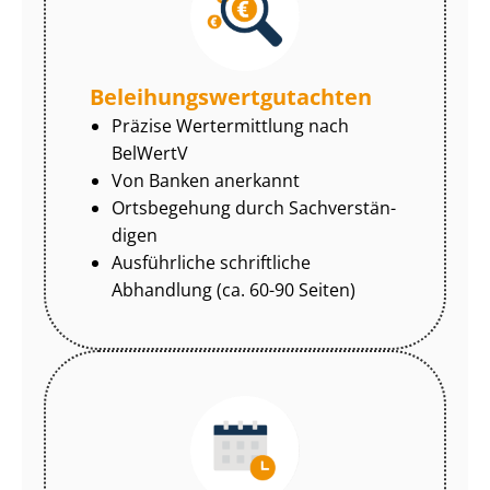
Be­lei­hungs­wert­gut­ach­ten
Präzise Wertermittlung nach
BelWertV
Von Banken anerkannt
Ortsbegehung durch Sach­ver­stän­
di­gen
Ausführliche schriftliche
Abhandlung (ca. 60-90 Seiten)