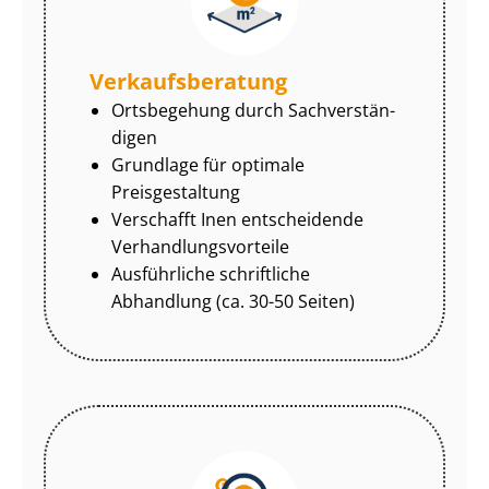
Ver­kaufs­be­ra­tung
Ortsbegehung durch Sach­ver­stän­
di­gen
Grundlage für optimale
Preisgestaltung
Verschafft Inen entscheidende
Ver­hand­lungs­vor­tei­le
Ausführliche schriftliche
Abhandlung (ca. 30-50 Seiten)