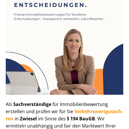
Als
Sachverständige
für Im­mo­bi­li­en­be­wer­tung
erstellen und prüfen wir für Sie
Ver­kehrs­wert­gut­ach­
ten
in
Zwiesel
im Sinne des
§ 194 BauGB
. Wir
ermitteln unabhängig und fair den Marktwert Ihrer