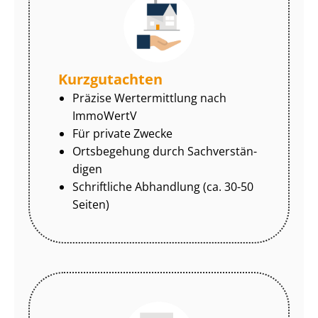
Kurzgutachten
Präzise Wertermittlung nach
ImmoWertV
Für private Zwecke
Ortsbegehung durch Sach­ver­stän­
di­gen
Schriftliche Abhandlung (ca. 30-50
Seiten)