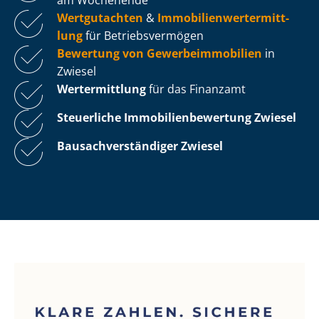
Wertgutachten
&
Im­mo­bi­li­en­wert­ermitt­
lung
für Be­triebs­ver­mö­gen
Bewertung von Ge­wer­be­im­mo­bi­li­en
in
Zwiesel
Wertermittlung
für das Finanzamt
Steuerliche Im­mo­bi­li­en­be­wer­tung
Zwiesel
Bau­sach­ver­stän­di­ger Zwiesel