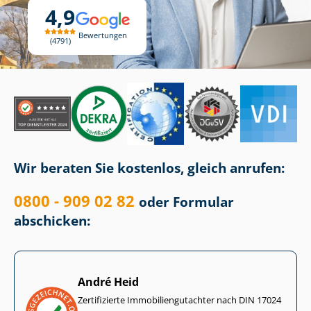
4,9
Bewertungen
4791
Wir beraten Sie kostenlos, gleich anrufen:
0800 - 909 02 82
oder Formular
abschicken:
André Heid
Zertifizierte Im­mo­bi­li­en­gut­ach­ter nach DIN 17024