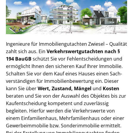
Ingenieure für Im­mo­bi­li­en­gut­ach­ten Zwiesel – Qualität
zahlt sich aus. Ein
Ver­kehrs­wert­gut­ach­ten nach §
194 BauGB
schützt Sie vor Fehl­ent­schei­dun­gen und
ermöglicht Ihnen den sicheren Kauf Ihrer Immobilie.
Schalten Sie vor dem Kauf eines Hauses einen Sach­
ver­stän­di­gen für Im­mo­bi­li­en­be­wer­tung ein. Dieser
kann Sie über
Wert, Zustand, Mängel
und
Kosten
beraten und Sie von der Auswahl des Objektes bis zur
Kauf­ent­schei­dung kompetent und zuverlässig
begleiten. Hierfür werden die Verkehrswerte von
einem Einfamilienhaus, Mehr­fa­mi­li­en­haus oder einer
Ge­wer­be­im­mo­bi­lie bzw. Sonderimmobilie ermittelt.