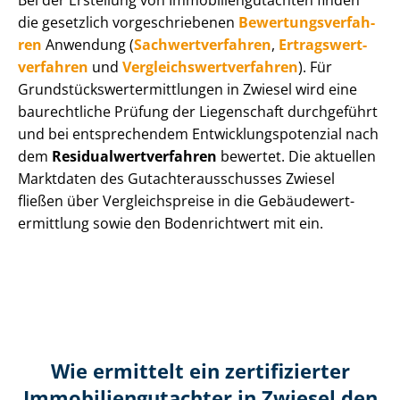
Bei der Erstellung von Im­mo­bi­li­en­gut­ach­ten finden
die gesetzlich vor­ge­schrie­be­nen
Be­wer­tungs­ver­fah­
ren
Anwendung (
Sach­wert­ver­fah­ren
,
Er­trags­wert­
ver­fah­ren
und
Ver­gleichs­wert­ver­fah­ren
). Für
Grund­stücks­wert­ermitt­lun­gen in Zwiesel wird eine
baurechtliche Prüfung der Liegenschaft durchgeführt
und bei entsprechendem Ent­wick­lungs­po­ten­zi­al nach
dem
Re­si­du­al­wert­ver­fah­ren
bewertet. Die aktuellen
Marktdaten des Gut­ach­ter­aus­schus­ses Zwiesel
fließen über Ver­gleichs­prei­se in die Ge­bäu­de­wert­
ermitt­lung sowie den Bodenrichtwert mit ein.
Wie ermittelt ein zertifizierter
Immobilien­gutachter in Zwiesel den