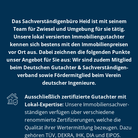
Das Sach­ver­stän­di­gen­bü­ro Heid ist mit seinem
Team für Zwiesel und Umgebung für sie tätig.
Unsere lokal versierten Im­mo­bi­li­en­gut­ach­ter
kennen sich bestens mit den Im­mo­bi­li­en­prei­sen
vor Ort aus. Dabei zeichnen die folgenden Punkte
unser Angebot für Sie aus: Wir sind zudem Mitglied
beim Deutschen Gutachter & Sach­ver­stän­di­gen­
ver­band sowie Fördermitglied beim Verein
deutscher Ingenieure.
Ausschließlich zertifizierte Gutachter mit
Lokal-Expertise:
Unsere Im­mo­bi­li­en­sach­ver­
stän­di­gen verfügen über verschiedene
renommierte Zer­ti­fi­zie­run­gen, welche die
Qualität ihrer Wertermittlung bezeugen. Dazu
gehören TÜV, DEKRA, IHK, DIA und EIPOS.