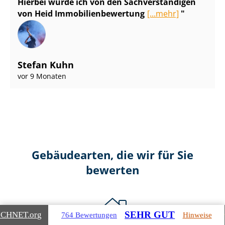
Hierbei wurde ich von den Sach­ver­stän­di­gen
von Heid Im­mo­bi­li­en­be­wer­tung
[...mehr]
Stefan Kuhn
vor 9 Monaten
Gebäudearten, die wir für Sie
bewerten
SEHR GUT
ICHNET
.org
764 Bewertungen
Hinweise