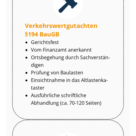
Ver­kehrs­wert­gut­ach­ten
§194 BauGB
Gerichtsfest
Vom Finanzamt anerkannt
Ortsbegehung durch Sach­ver­stän­
di­gen
Prüfung von Baulasten
Einsichtnahme in das Alt­las­ten­ka­
tas­ter
Ausführliche schriftliche
Abhandlung (ca. 70-120 Seiten)