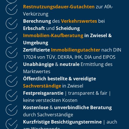
Rest­nut­zungs­dau­er-Gutachten
zur AfA-
Verkürzung
Berechnung
des
Verkehrswertes
bei
Erbschaft
und
Scheidung
Immobilien-Kaufberatung
in Zwiesel &
Umgebung
Zertifizierte
Im­mo­bi­li­en­gut­ach­ter
nach DIN
17024 von TÜV, DEKRA, IHK, DIA und EIPOS
Unabhängige
&
neutrale
Ermittlung des
Marktwertes
Öffentlich bestellte & vereidigte
Sachverständige
in Zwiesel
Fest­preis­ga­ran­tie
| transparent & fair |
keine versteckten Kosten
Kostenlose
&
unverbindliche Beratung
durch Sachverständige
Kurzfristige Be­sich­ti­gungs­ter­mi­ne
| auch
am Wochenende