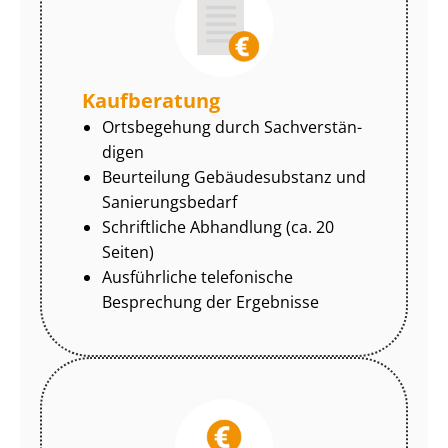
Kaufberatung
Ortsbegehung durch Sach­ver­stän­
di­gen
Beurteilung Gebäudesubstanz und
Sa­nie­rungs­be­darf
Schriftliche Abhandlung (ca. 20
Seiten)
Ausführliche telefonische
Besprechung der Ergebnisse