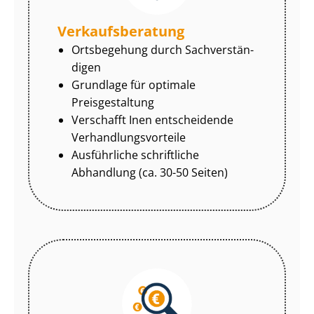
Ver­kaufs­be­ra­tung
Ortsbegehung durch Sach­ver­stän­
di­gen
Grundlage für optimale
Preisgestaltung
Verschafft Inen entscheidende
Ver­hand­lungs­vor­tei­le
Ausführliche schriftliche
Abhandlung (ca. 30-50 Seiten)