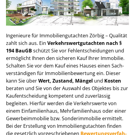
Ingenieure für Im­mo­bi­li­en­gut­ach­ten Zörbig – Qualität
zahlt sich aus. Ein
Ver­kehrs­wert­gut­ach­ten nach §
194 BauGB
schützt Sie vor Fehl­ent­schei­dun­gen und
ermöglicht Ihnen den sicheren Kauf Ihrer Immobilie.
Schalten Sie vor dem Kauf eines Hauses einen Sach­
ver­stän­di­gen für Im­mo­bi­li­en­be­wer­tung ein. Dieser
kann Sie über
Wert, Zustand, Mängel
und
Kosten
beraten und Sie von der Auswahl des Objektes bis zur
Kauf­ent­schei­dung kompetent und zuverlässig
begleiten. Hierfür werden die Verkehrswerte von
einem Einfamilienhaus, Mehr­fa­mi­li­en­haus oder einer
Ge­wer­be­im­mo­bi­lie bzw. Sonderimmobilie ermittelt.
Bei der Erstellung von Im­mo­bi­li­en­gut­ach­ten finden
die gesetzlich vor­ge­schrie­be­nen
Be­wer­tungs­ver­fah­