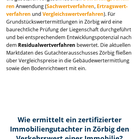
ren
Anwendung (
Sach­wert­ver­fah­ren
,
Er­trags­wert­
ver­fah­ren
und
Ver­gleichs­wert­ver­fah­ren
). Für
Grund­stücks­wert­ermitt­lun­gen in Zörbig wird eine
baurechtliche Prüfung der Liegenschaft durchgeführt
und bei entsprechendem Ent­wick­lungs­po­ten­zi­al nach
dem
Re­si­du­al­wert­ver­fah­ren
bewertet. Die aktuellen
Marktdaten des Gut­ach­ter­aus­schus­ses Zörbig fließen
über Ver­gleichs­prei­se in die Ge­bäu­de­wert­ermitt­lung
sowie den Bodenrichtwert mit ein.
Wie ermittelt ein zertifizierter
Immobilien­gutachter in Zörbig den
Verkehrswert einer Immobilie?