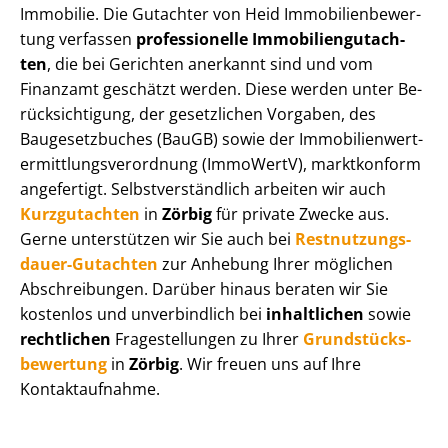
Immobilie. Die Gutachter von Heid Im­mo­bi­li­en­be­wer­
tung verfassen
professionelle Im­mo­bi­li­en­gut­ach­
ten
, die bei Gerichten anerkannt sind und vom
Finanzamt geschätzt werden. Diese werden unter Be­
rück­sich­ti­gung, der gesetzlichen Vorgaben, des
Baugesetzbuches (BauGB) sowie der Im­mo­bi­li­en­wert­
ermitt­lungs­ver­ord­nung (ImmoWertV), marktkonform
angefertigt. Selbst­ver­ständ­lich arbeiten wir auch
Kurzgutachten
in
Zörbig
für private Zwecke aus.
Gerne unterstützen wir Sie auch bei
Rest­nut­zungs­
dau­er-Gutachten
zur Anhebung Ihrer möglichen
Abschreibungen. Darüber hinaus beraten wir Sie
kostenlos und unverbindlich bei
inhaltlichen
sowie
rechtlichen
Fragestellungen zu Ihrer
Grund­stücks­
be­wer­tung
in
Zörbig
. Wir freuen uns auf Ihre
Kontaktaufnahme.