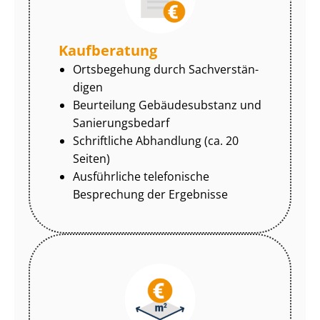
Kaufberatung
Ortsbegehung durch Sach­ver­stän­
di­gen
Beurteilung Gebäudesubstanz und
Sa­nie­rungs­be­darf
Schriftliche Abhandlung (ca. 20
Seiten)
Ausführliche telefonische
Besprechung der Ergebnisse