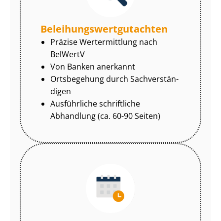
Be­lei­hungs­wert­gut­ach­ten
Präzise Wertermittlung nach
BelWertV
Von Banken anerkannt
Ortsbegehung durch Sach­ver­stän­
di­gen
Ausführliche schriftliche
Abhandlung (ca. 60-90 Seiten)