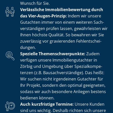
Wunsch für Sie.
Verlässliche Im­mo­bi­li­en­be­wer­tung durch
das Vier-Augen-Prinzip:
Indem wir unsere
Gutachten immer von einem weiteren Sach­
ver­stän­di­gen prüfen lassen, gewährleisten wir
Ihnen höchste Qualität. So bewahren wir Sie
zuverlässig vor gravierenden Fehl­ent­schei­
dun­gen.
Spezielle The­men­schwer­punk­te:
Zudem
verfügen unsere Im­mo­bi­li­en­gut­ach­ter in
Zörbig und Umgebung über Spe­zi­al­kom­pe­
ten­zen (z.B. Bau­sach­ver­stän­di­ge). Das heißt:
Wir suchen nicht irgendeinen Gutachter für
Ihr Projekt, sondern den optimal geeigneten,
sodass wir auch besondere Anliegen bestens
bedienen können.
Auch kurzfristige Termine:
Unsere Kunden
sind uns wichtig. Deshalb richten sich unsere