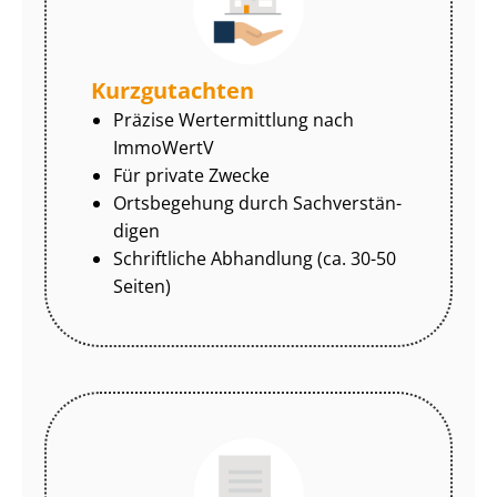
Kurzgutachten
Präzise Wertermittlung nach
ImmoWertV
Für private Zwecke
Ortsbegehung durch Sach­ver­stän­
di­gen
Schriftliche Abhandlung (ca. 30-50
Seiten)