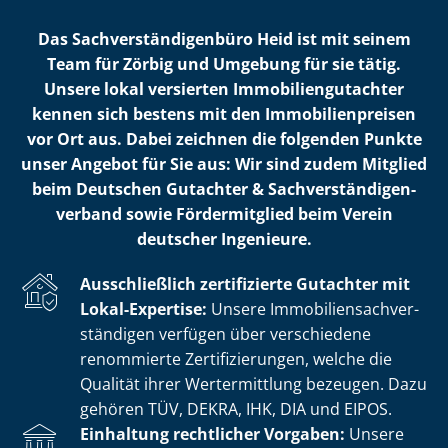
Das Sach­ver­stän­di­gen­bü­ro Heid ist mit seinem
Team für Zörbig und Umgebung für sie tätig.
Unsere lokal versierten Im­mo­bi­li­en­gut­ach­ter
kennen sich bestens mit den Im­mo­bi­li­en­prei­sen
vor Ort aus. Dabei zeichnen die folgenden Punkte
unser Angebot für Sie aus: Wir sind zudem Mitglied
beim Deutschen Gutachter & Sach­ver­stän­di­gen­
ver­band sowie Fördermitglied beim Verein
deutscher Ingenieure.
Ausschließlich zertifizierte Gutachter mit
Lokal-Expertise:
Unsere Im­mo­bi­li­en­sach­ver­
stän­di­gen verfügen über verschiedene
renommierte Zer­ti­fi­zie­run­gen, welche die
Qualität ihrer Wertermittlung bezeugen. Dazu
gehören TÜV, DEKRA, IHK, DIA und EIPOS.
Einhaltung rechtlicher Vorgaben:
Unsere