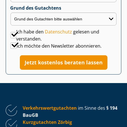
Grund des Gutachtens
Ich habe den
Datenschutz
gelesen und
verstanden.
Ich möchte den Newsletter abonnieren.
Jetzt kostenlos beraten lassen
Ver­kehrs­wert­gut­ach­ten
im Sinne des
§ 194
BauGB
Kurzgutachten Zörbig