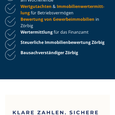
Wertgutachten
&
Im­mo­bi­li­en­wert­ermitt­
lung
für Be­triebs­ver­mö­gen
Bewertung von Ge­wer­be­im­mo­bi­li­en
in
Zörbig
Wertermittlung
für das Finanzamt
Steuerliche Im­mo­bi­li­en­be­wer­tung
Zörbig
Bau­sach­ver­stän­di­ger Zörbig