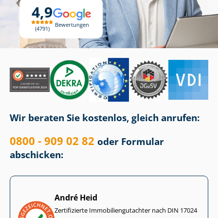
4,9
Bewertungen
4791
Wir beraten Sie kostenlos, gleich anrufen:
0800 - 909 02 82
oder Formular
abschicken:
André Heid
Zertifizierte Im­mo­bi­li­en­gut­ach­ter nach DIN 17024