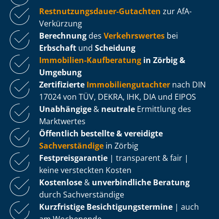
Rest­nut­zungs­dau­er-Gutachten
zur AfA-
Verkürzung
Berechnung
des
Verkehrswertes
bei
Erbschaft
und
Scheidung
Immobilien-Kaufberatung
in Zörbig &
Umgebung
Zertifizierte
Im­mo­bi­li­en­gut­ach­ter
nach DIN
17024 von TÜV, DEKRA, IHK, DIA und EIPOS
Unabhängige
&
neutrale
Ermittlung des
Marktwertes
Öffentlich bestellte & vereidigte
Sachverständige
in Zörbig
Fest­preis­ga­ran­tie
| transparent & fair |
keine versteckten Kosten
Kostenlose
&
unverbindliche Beratung
durch Sachverständige
Kurzfristige Be­sich­ti­gungs­ter­mi­ne
| auch
am Wochenende