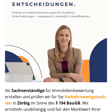
Als
Sachverständige
für Im­mo­bi­li­en­be­wer­tung
erstellen und prüfen wir für Sie
Ver­kehrs­wert­gut­ach­
ten
in
Zörbig
im Sinne des
§ 194 BauGB
. Wir
ermitteln unabhängig und fair den Marktwert Ihrer