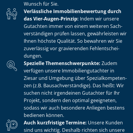
Wunsch für Sie.
Verlässliche Im­mo­bi­li­en­be­wer­tung durch
das Vier-Augen-Prinzip:
Indem wir unsere
Gutachten immer von einem weiteren Sach­
ver­stän­di­gen prüfen lassen, gewährleisten wir
Ihnen höchste Qualität. So bewahren wir Sie
zuverlässig vor gravierenden Fehl­ent­schei­
dun­gen.
Spezielle The­men­schwer­punk­te:
Zudem
verfügen unsere Im­mo­bi­li­en­gut­ach­ter in
Ziesar und Umgebung über Spe­zi­al­kom­pe­ten­
zen (z.B. Bau­sach­ver­stän­di­ge). Das heißt: Wir
suchen nicht irgendeinen Gutachter für Ihr
Projekt, sondern den optimal geeigneten,
sodass wir auch besondere Anliegen bestens
bedienen können.
Auch kurzfristige Termine:
Unsere Kunden
sind uns wichtig. Deshalb richten sich unsere