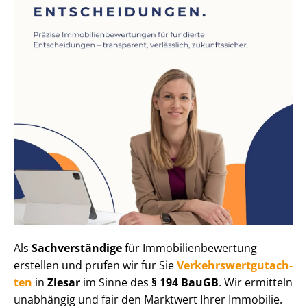
Als
Sachverständige
für Im­mo­bi­li­en­be­wer­tung
erstellen und prüfen wir für Sie
Ver­kehrs­wert­gut­ach­
ten
in
Ziesar
im Sinne des
§ 194 BauGB
. Wir ermitteln
unabhängig und fair den Marktwert Ihrer Immobilie.