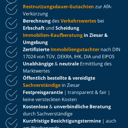
Rest­nut­zungs­dau­er-Gutachten
zur AfA-
Verkürzung
Berechnung
des
Verkehrswertes
bei
Erbschaft
und
Scheidung
Immobilien-Kaufberatung
in Ziesar &
Umgebung
Zertifizierte
Im­mo­bi­li­en­gut­ach­ter
nach DIN
17024 von TÜV, DEKRA, IHK, DIA und EIPOS
Unabhängige
&
neutrale
Ermittlung des
Marktwertes
Öffentlich bestellte & vereidigte
Sachverständige
in Ziesar
Fest­preis­ga­ran­tie
| transparent & fair |
keine versteckten Kosten
Kostenlose
&
unverbindliche Beratung
durch Sachverständige
Kurzfristige Be­sich­ti­gungs­ter­mi­ne
| auch
am Wochenende