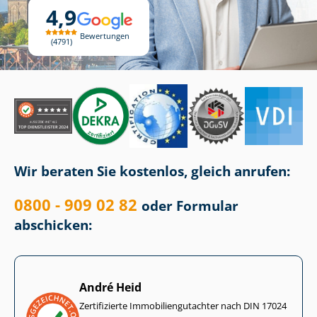
4,9
Bewertungen
4791
Wir beraten Sie kostenlos, gleich anrufen:
0800 - 909 02 82
oder Formular
abschicken:
André Heid
Zertifizierte Im­mo­bi­li­en­gut­ach­ter nach DIN 17024