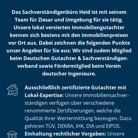
Das Sach­ver­stän­di­gen­bü­ro Heid ist mit seinem
Team für Ziesar und Umgebung für sie tätig.
Unsere lokal versierten Im­mo­bi­li­en­gut­ach­ter
kennen sich bestens mit den Im­mo­bi­li­en­prei­sen
vor Ort aus. Dabei zeichnen die folgenden Punkte
unser Angebot für Sie aus: Wir sind zudem Mitglied
beim Deutschen Gutachter & Sach­ver­stän­di­gen­
ver­band sowie Fördermitglied beim Verein
deutscher Ingenieure.
Ausschließlich zertifizierte Gutachter mit
Lokal-Expertise:
Unsere Im­mo­bi­li­en­sach­ver­
stän­di­gen verfügen über verschiedene
renommierte Zer­ti­fi­zie­run­gen, welche die
Qualität ihrer Wertermittlung bezeugen. Dazu
gehören TÜV, DEKRA, IHK, DIA und EIPOS.
Einhaltung rechtlicher Vorgaben:
Unsere