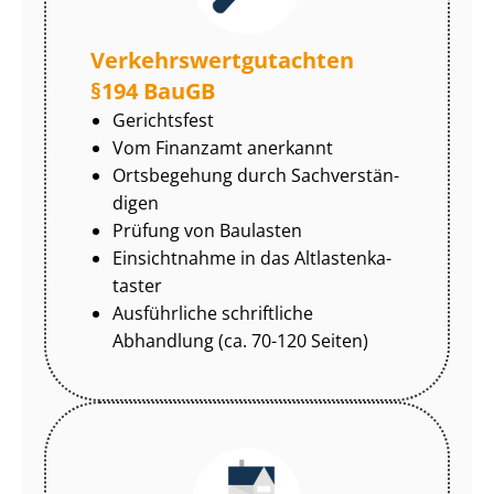
Ver­kehrs­wert­gut­ach­ten
§194 BauGB
Gerichtsfest
Vom Finanzamt anerkannt
Ortsbegehung durch Sach­ver­stän­
di­gen
Prüfung von Baulasten
Einsichtnahme in das Alt­las­ten­ka­
tas­ter
Ausführliche schriftliche
Abhandlung (ca. 70-120 Seiten)