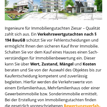
Ingenieure für Im­mo­bi­li­en­gut­ach­ten Ziesar – Qualität
zahlt sich aus. Ein
Ver­kehrs­wert­gut­ach­ten nach §
194 BauGB
schützt Sie vor Fehl­ent­schei­dun­gen und
ermöglicht Ihnen den sicheren Kauf Ihrer Immobilie.
Schalten Sie vor dem Kauf eines Hauses einen Sach­
ver­stän­di­gen für Im­mo­bi­li­en­be­wer­tung ein. Dieser
kann Sie über
Wert, Zustand, Mängel
und
Kosten
beraten und Sie von der Auswahl des Objektes bis zur
Kauf­ent­schei­dung kompetent und zuverlässig
begleiten. Hierfür werden die Verkehrswerte von
einem Einfamilienhaus, Mehr­fa­mi­li­en­haus oder einer
Ge­wer­be­im­mo­bi­lie bzw. Sonderimmobilie ermittelt.
Bei der Erstellung von Im­mo­bi­li­en­gut­ach­ten finden
die gesetzlich vor­ge­schrie­be­nen
Be­wer­tungs­ver­fah­