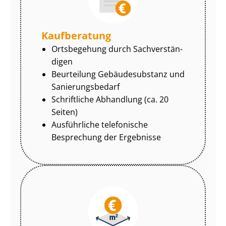
Kaufberatung
Ortsbegehung durch Sach­ver­stän­
di­gen
Beurteilung Gebäudesubstanz und
Sa­nie­rungs­be­darf
Schriftliche Abhandlung (ca. 20
Seiten)
Ausführliche telefonische
Besprechung der Ergebnisse