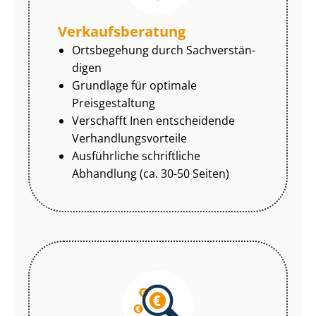
Ver­kaufs­be­ra­tung
Ortsbegehung durch Sach­ver­stän­
di­gen
Grundlage für optimale
Preisgestaltung
Verschafft Inen entscheidende
Ver­hand­lungs­vor­tei­le
Ausführliche schriftliche
Abhandlung (ca. 30-50 Seiten)