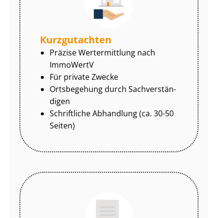
Kurzgutachten
Präzise Wertermittlung nach
ImmoWertV
Für private Zwecke
Ortsbegehung durch Sach­ver­stän­
di­gen
Schriftliche Abhandlung (ca. 30-50
Seiten)