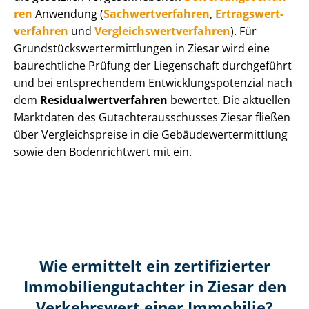
ren
Anwendung (
Sach­wert­ver­fah­ren
,
Er­trags­wert­
ver­fah­ren
und
Ver­gleichs­wert­ver­fah­ren
). Für
Grund­stücks­wert­ermitt­lun­gen in Ziesar wird eine
baurechtliche Prüfung der Liegenschaft durchgeführt
und bei entsprechendem Ent­wick­lungs­po­ten­zi­al nach
dem
Re­si­du­al­wert­ver­fah­ren
bewertet. Die aktuellen
Marktdaten des Gut­ach­ter­aus­schus­ses Ziesar fließen
über Ver­gleichs­prei­se in die Ge­bäu­de­wert­ermitt­lung
sowie den Bodenrichtwert mit ein.
Wie ermittelt ein zertifizierter
Immobilien­gutachter in Ziesar den
Verkehrswert einer Immobilie?