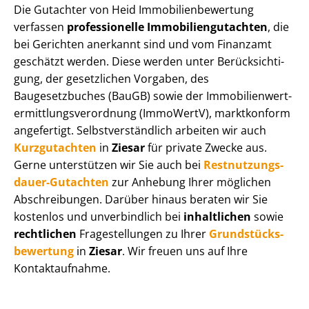
Die Gutachter von Heid Im­mo­bi­li­en­be­wer­tung
verfassen
professionelle Im­mo­bi­li­en­gut­ach­ten
, die
bei Gerichten anerkannt sind und vom Finanzamt
geschätzt werden. Diese werden unter Be­rück­sich­ti­
gung, der gesetzlichen Vorgaben, des
Baugesetzbuches (BauGB) sowie der Im­mo­bi­li­en­wert­
ermitt­lungs­ver­ord­nung (ImmoWertV), marktkonform
angefertigt. Selbst­ver­ständ­lich arbeiten wir auch
Kurzgutachten
in
Ziesar
für private Zwecke aus.
Gerne unterstützen wir Sie auch bei
Rest­nut­zungs­
dau­er-Gutachten
zur Anhebung Ihrer möglichen
Abschreibungen. Darüber hinaus beraten wir Sie
kostenlos und unverbindlich bei
inhaltlichen
sowie
rechtlichen
Fragestellungen zu Ihrer
Grund­stücks­
be­wer­tung
in
Ziesar
. Wir freuen uns auf Ihre
Kontaktaufnahme.