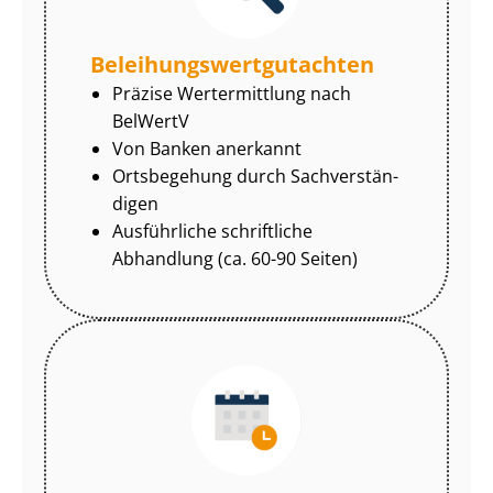
Be­lei­hungs­wert­gut­ach­ten
Präzise Wertermittlung nach
BelWertV
Von Banken anerkannt
Ortsbegehung durch Sach­ver­stän­
di­gen
Ausführliche schriftliche
Abhandlung (ca. 60-90 Seiten)