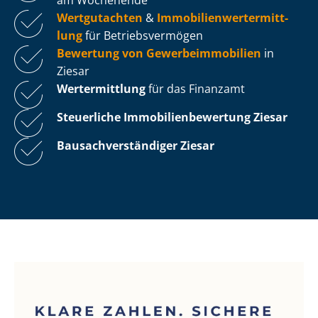
Wertgutachten
&
Im­mo­bi­li­en­wert­ermitt­
lung
für Be­triebs­ver­mö­gen
Bewertung von Ge­wer­be­im­mo­bi­li­en
in
Ziesar
Wertermittlung
für das Finanzamt
Steuerliche Im­mo­bi­li­en­be­wer­tung
Ziesar
Bau­sach­ver­stän­di­ger Ziesar