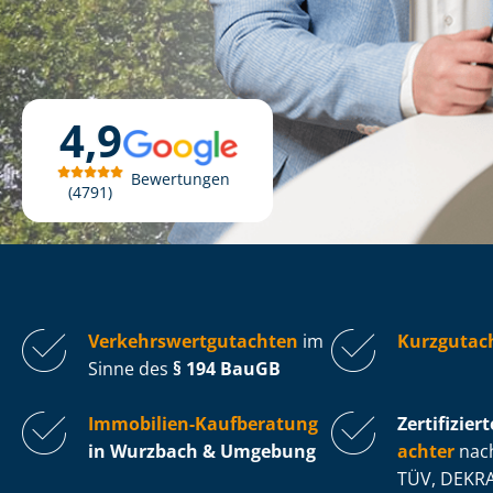
4,9
Bewertungen
4791
Ver­kehrs­wert­gut­ach­ten
im
Kurzgutac
Sinne des
§ 194 BauGB
Immobilien-Kaufberatung
Zertifiziert
in Wurzbach & Umgebung
ach­ter
nach
TÜV, DEKRA