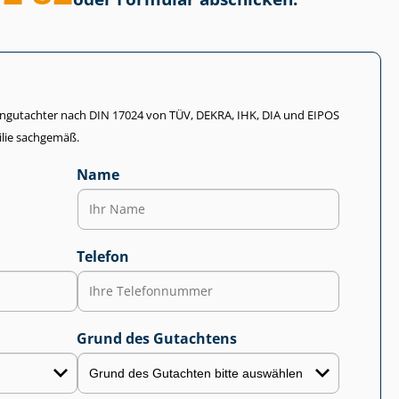
li­en­gut­ach­ter nach DIN 17024 von TÜV, DEKRA, IHK, DIA und EIPOS
lie sachgemäß.
Name
Telefon
Grund des Gutachtens