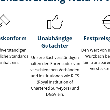
s­konform
Unabhängige
Festpreis​
Gutachter
­ver­stän­di­gen
Den Wert von I
liche Standards
Wurzbach be
Unsere Sach­ver­stän­di­gen
nhaft ein.
fair, transpar
halten den Ehrencodex von
versteckte
verschiedenen Verbänden
und Institutionen wie RICS
(Royal Institution of
Chartered Surveyors) und
DGSV ein.