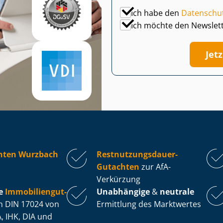
Ich habe den
Datenschu
Ich möchte den Newslet
Jet
hten Wurzbach
Rest­nut­zungs­dau­er-
Gutachten
zur AfA-
Verkürzung
e
Im­mo­bi­li­en­gut­
Unabhängige
&
neutrale
 DIN 17024 von
Ermittlung des Marktwertes
, IHK, DIA und