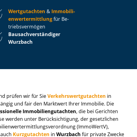
Wertgutachten
&
Im­mo­bi­li­
en­wert­ermitt­lung
für Be­
triebs­ver­mö­gen
Bau­sach­ver­stän­di­ger
Wurzbach
 und prüfen wir für Sie
Ver­kehrs­wert­gut­ach­ten
in
hängig und fair den Marktwert Ihrer Immobilie. Die
ssionelle Im­mo­bi­li­en­gut­ach­ten
, die bei Gerichten
werden unter Be­rück­sich­ti­gung, der gesetzlichen
i­en­wert­ermitt­lungs­ver­ord­nung (ImmoWertV),
r auch
Kurzgutachten
in
Wurzbach
für private Zwecke