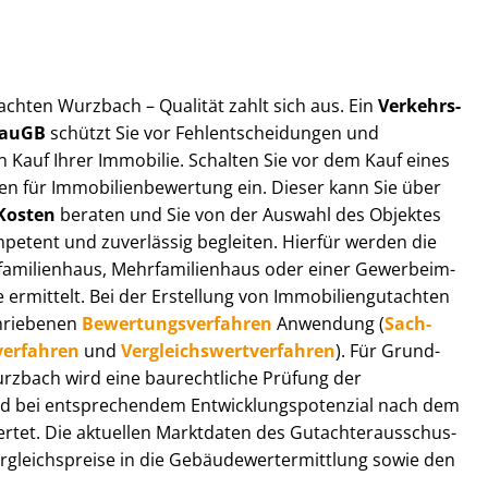
ut­ach­ten Wurzbach – Qualität zahlt sich aus. Ein
Ver­kehrs­
 BauGB
schützt Sie vor Fehl­ent­schei­dun­gen und
 Kauf Ihrer Immobilie. Schalten Sie vor dem Kauf eines
n für Im­mo­bi­li­en­be­wer­tung ein. Dieser kann Sie über
Kosten
beraten und Sie von der Auswahl des Objektes
ompetent und zuverlässig begleiten. Hierfür werden die
ilienhaus, Mehr­fa­mi­li­en­haus oder einer Ge­wer­be­im­
rmittelt. Bei der Erstellung von Im­mo­bi­li­en­gut­ach­ten
hrie­be­nen
Be­wer­tungs­ver­fah­ren
Anwendung (
Sach­
ver­fah­ren
und
Ver­gleichs­wert­ver­fah­ren
). Für Grund­
 Wurzbach wird eine baurechtliche Prüfung der
 bei entsprechendem Ent­wick­lungs­po­ten­zi­al nach dem
tet. Die aktuellen Marktdaten des Gut­ach­ter­aus­schus­
leichs­prei­se in die Ge­bäu­de­wert­ermitt­lung sowie den