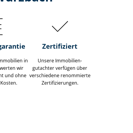
garantie
Zertifiziert
mmobilien in
Unsere Immobilien­
werten wir
gutachter verfügen über
ent und ohne
verschiedene renommierte
 Kosten.
Zer­ti­fi­zie­run­gen.