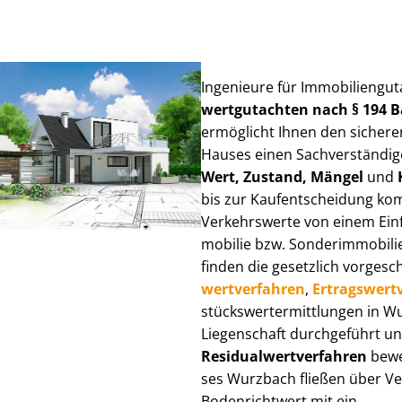
Ingenieure für Im­mo­bi­li­en­g
wert­gut­ach­ten nach § 194
ermöglicht Ihnen den sicheren
Hauses einen Sach­ver­stän­di­ge
Wert, Zustand, Mängel
und
bis zur Kauf­ent­schei­dung k
Verkehrswerte von einem Einfam
mo­bi­lie bzw. Sonderimmobilie e
finden die gesetzlich vor­ge­sc
wert­ver­fah­ren
,
Er­trags­wert­
stücks­wert­ermitt­lun­gen in
Liegenschaft durchgeführt und
Re­si­du­al­wert­ver­fah­ren
bewer
ses Wurzbach fließen über Ver­g
Bodenrichtwert mit ein.