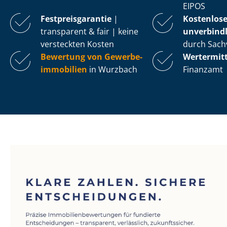
EIPOS
Fest­preis­ga­ran­tie
|
Kostenlos
transparent & fair | keine
unverbindl
versteckten Kosten
durch Sach
Bewertung von Ge­wer­be­
Wertermit
im­mo­bi­li­en
in Wurzbach
Finanzamt