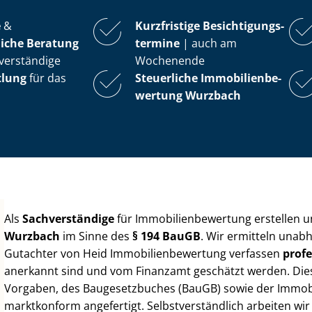
e
&
Kurzfristige Be­sich­ti­gungs­
iche Beratung
ter­mi­ne
| auch am
verständige
Wochenende
tlung
für das
Steuerliche Im­mo­bi­li­en­be­
wer­tung
Wurzbach
Als
Sachverständige
für Im­mo­bi­li­en­be­wer­tung erstellen
Wurzbach
im Sinne des
§ 194 BauGB
. Wir ermitteln unab
Gutachter von Heid Im­mo­bi­li­en­be­wer­tung verfassen
profe
anerkannt sind und vom Finanzamt geschätzt werden. Diese 
Vorgaben, des Baugesetzbuches (BauGB) sowie der Im­mo­bi­l
marktkonform angefertigt. Selbst­ver­ständ­lich arbeiten wi