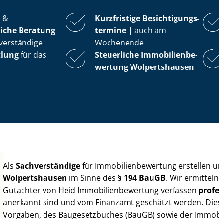
e
&
Kurzfristige Be­sich­ti­gungs­
iche Beratung
ter­mi­ne
| auch am
verständige
Wochenende
tlung
für das
Steuerliche Im­mo­bi­li­en­be­
wer­tung
Wolpertshausen
Als
Sachverständige
für Im­mo­bi­li­en­be­wer­tung erstellen
Wolpertshausen
im Sinne des
§ 194 BauGB
. Wir ermittel
Gutachter von Heid Im­mo­bi­li­en­be­wer­tung verfassen
profe
anerkannt sind und vom Finanzamt geschätzt werden. Diese 
Vorgaben, des Baugesetzbuches (BauGB) sowie der Im­mo­bi­l