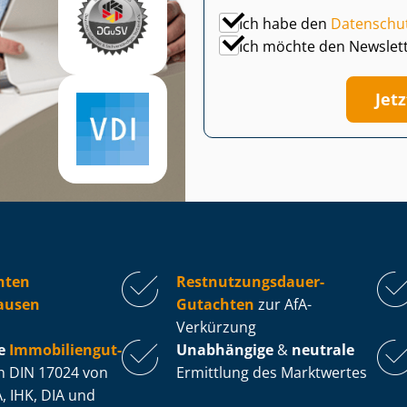
Ich habe den
Datenschu
Ich möchte den Newslet
Jet
hten
Rest­nut­zungs­dau­er-
ausen
Gutachten
zur AfA-
Verkürzung
e
Im­mo­bi­li­en­gut­
Unabhängige
&
neutrale
 DIN 17024 von
Ermittlung des Marktwertes
, IHK, DIA und