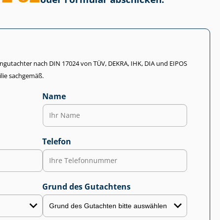
li­en­gut­ach­ter nach DIN 17024 von TÜV, DEKRA, IHK, DIA und EIPOS
lie sachgemäß.
Name
Telefon
Grund des Gutachtens