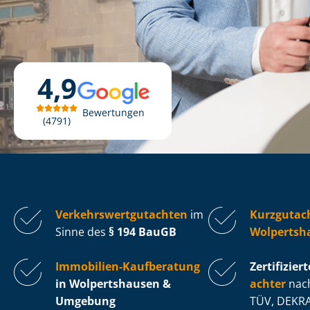
4,9
Bewertungen
4791
Ver­kehrs­wert­gut­ach­ten
im
Kurzgutac
Sinne des
§ 194 BauGB
Wolpertsh
Immobilien-Kaufberatung
Zertifiziert
in Wolpertshausen &
ach­ter
nach
Umgebung
TÜV, DEKRA