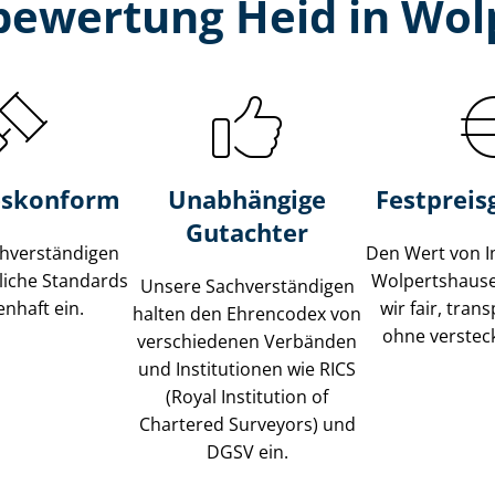
bewertung Heid in Wo
s­konform
Unabhängige
Festpreis​
Gutachter
­ver­stän­di­gen
Den Wert von I
liche Standards
Wolpertshaus
Unsere Sach­ver­stän­di­gen
nhaft ein.
wir fair, tran
halten den Ehrencodex von
ohne verstec
verschiedenen Verbänden
und Institutionen wie RICS
(Royal Institution of
Chartered Surveyors) und
DGSV ein.