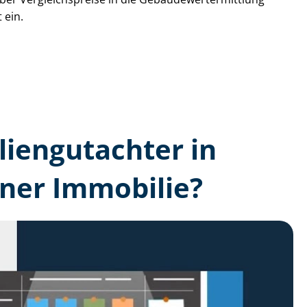
 ein.
lien­gutachter in
ner Immobilie?