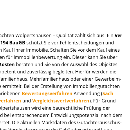
ut­ach­ten Wolpertshausen – Qualität zahlt sich aus. Ein
Ver­
§ 194 BauGB
schützt Sie vor Fehl­ent­schei­dun­gen und
 Kauf Ihrer Immobilie. Schalten Sie vor dem Kauf eines
n für Im­mo­bi­li­en­be­wer­tung ein. Dieser kann Sie über
Kosten
beraten und Sie von der Auswahl des Objektes
ompetent und zuverlässig begleiten. Hierfür werden die
ilienhaus, Mehr­fa­mi­li­en­haus oder einer Ge­wer­be­im­
rmittelt. Bei der Erstellung von Im­mo­bi­li­en­gut­ach­ten
hrie­be­nen
Be­wer­tungs­ver­fah­ren
Anwendung (
Sach­
ver­fah­ren
und
Ver­gleichs­wert­ver­fah­ren
). Für Grund­
 Wolpertshausen wird eine baurechtliche Prüfung der
 bei entsprechendem Ent­wick­lungs­po­ten­zi­al nach dem
tet. Die aktuellen Marktdaten des Gut­ach­ter­aus­schus­
 Ver­gleichs­prei­se in die Ge­bäu­de­wert­ermitt­lung