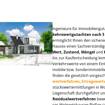
Ingenieure für Im­mo­bi­li­en­g
kehrs­wert­gut­ach­ten nach 
ermöglicht Ihnen den sicheren
Hauses einen Sach­ver­stän­di­ge
Wert, Zustand, Mängel
und
bis zur Kauf­ent­schei­dung k
Verkehrswerte von einem Einfam
mo­bi­lie bzw. Sonderimmobilie e
finden die gesetzlich vor­ge­sc
wert­ver­fah­ren
,
Er­trags­wert­
stücks­wert­ermitt­lun­gen in
Liegenschaft durchgeführt und
Re­si­du­al­wert­ver­fah­ren
bewer
ses Wolpertshausen fließen über