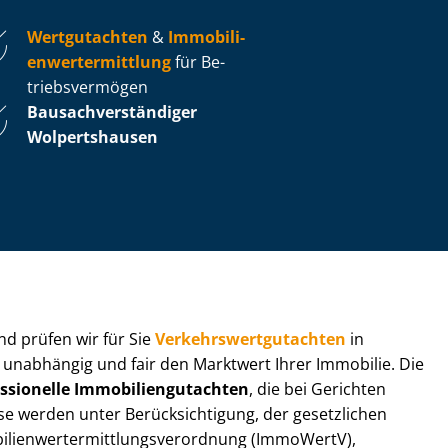
Wertgutachten
&
Im­mo­bi­li­
en­wert­ermitt­lung
für Be­
triebs­ver­mö­gen
Bau­sach­ver­stän­di­ger
Wolpertshausen
 und prüfen wir für Sie
Ver­kehrs­wert­gut­ach­ten
in
n unabhängig und fair den Marktwert Ihrer Immobilie. Die
ssionelle Im­mo­bi­li­en­gut­ach­ten
, die bei Gerichten
werden unter Be­rück­sich­ti­gung, der gesetzlichen
i­en­wert­ermitt­lungs­ver­ord­nung (ImmoWertV),