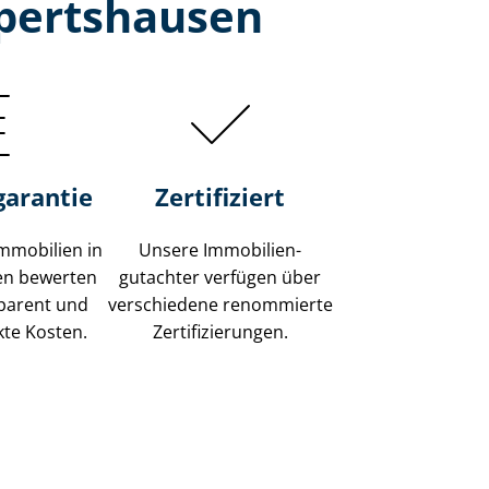
lpertshausen
garantie
Zertifiziert
mmobilien in
Unsere Immobilien­
en bewerten
gutachter verfügen über
sparent und
verschiedene renommierte
kte Kosten.
Zer­ti­fi­zie­run­gen.