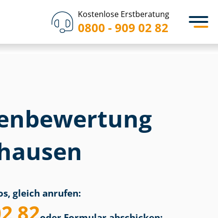
Kostenlose Erstberatung
0800 - 909 02 82
en­bewertung
shausen
s, gleich anrufen:
02 82
oder Formular abschicken: