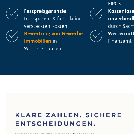
EIPOS
Fest­preis­ga­ran­tie
|
Kostenlos
transparent & fair | keine
unverbindl
versteckten Kosten
durch Sach
Bewertung von Ge­wer­be­
Wertermit
im­mo­bi­li­en
in
Finanzamt
Wolpertshausen