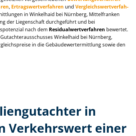
­ren
,
Er­trags­wert­ver­fah­ren
und
Ver­gleichs­wert­ver­fah­
mitt­lun­gen in Winkelhaid bei Nürnberg, Mittelfranken
ung der Liegenschaft durchgeführt und bei
­po­ten­zi­al nach dem
Re­si­du­al­wert­ver­fah­ren
bewertet.
Gut­ach­ter­aus­schus­ses Winkelhaid bei Nürnberg,
gleichs­prei­se in die Ge­bäu­de­wert­ermitt­lung sowie den
lien­gutachter in
n Verkehrswert einer