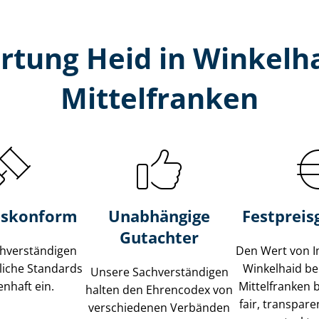
rtung Heid in Winkelha
Mittelfranken
s­konform
Unabhängige
Festpreis​
Gutachter
­ver­stän­di­gen
Den Wert von I
liche Standards
Winkelhaid be
Unsere Sach­ver­stän­di­gen
nhaft ein.
Mittelfranken 
halten den Ehrencodex von
fair, transpar
verschiedenen Verbänden