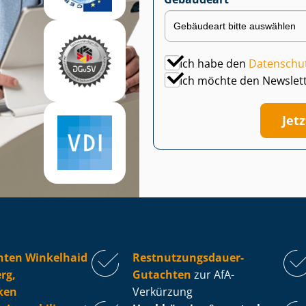
Ich habe den
Datenschu
Ich möchte den Newslet
Jet
hten Winkelhaid
Rest­nut­zungs­dau­er-
rg,
Gutachten
zur AfA-
ken
Verkürzung