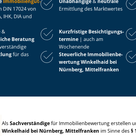
e
Im­mo­bi­li­en­gut­
Unabhängige
&
neutrale
 DIN 17024 von
Ermittlung des Marktwertes
, IHK, DIA und
e
&
Kurzfristige Be­sich­ti­gungs­
iche Beratung
ter­mi­ne
| auch am
verständige
Wochenende
tlung
für das
Steuerliche Im­mo­bi­li­en­be­
wer­tung
Winkelhaid bei
Nürnberg, Mittelfranken
Als
Sachverständige
für Im­mo­bi­li­en­be­wer­tung erstellen
Winkelhaid bei Nürnberg, Mittelfranken
im Sinne des
§