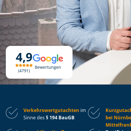
4,9
Bewertungen
4791
Ver­kehrs­wert­gut­ach­ten
im
Kurzgutac
Sinne des
§ 194 BauGB
bei Nürnbe
Mittelfran