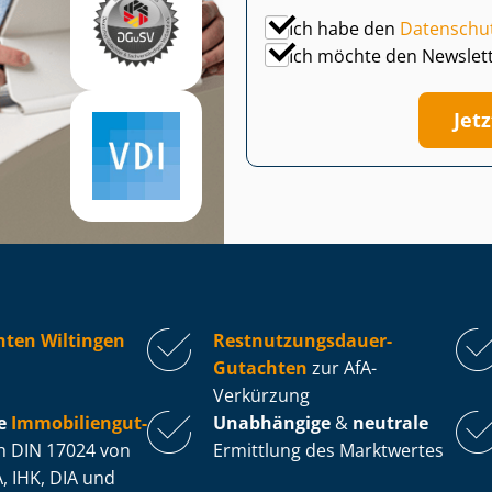
Ich habe den
Datenschu
Ich möchte den Newslet
Jet
hten Wiltingen
Rest­nut­zungs­dau­er-
Gutachten
zur AfA-
Verkürzung
e
Im­mo­bi­li­en­gut­
Unabhängige
&
neutrale
 DIN 17024 von
Ermittlung des Marktwertes
, IHK, DIA und