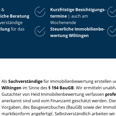
e
&
Kurzfristige Be­sich­ti­gungs­
iche Beratung
ter­mi­ne
| auch am
verständige
Wochenende
tlung
für das
Steuerliche Im­mo­bi­li­en­be­
wer­tung
Wiltingen
Als
Sachverständige
für Im­mo­bi­li­en­be­wer­tung erstellen
Wiltingen
im Sinne des
§ 194 BauGB
. Wir ermitteln unabh
Gutachter von Heid Im­mo­bi­li­en­be­wer­tung verfassen
profe
anerkannt sind und vom Finanzamt geschätzt werden. Diese 
Vorgaben, des Baugesetzbuches (BauGB) sowie der Im­mo­bi­l
marktkonform angefertigt. Selbst­ver­ständ­lich arbeiten wi