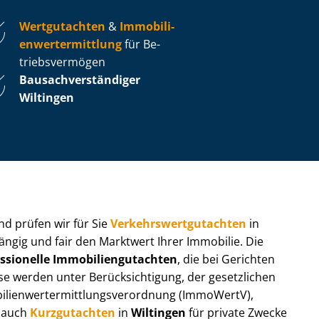
Wertgutachten
&
Im­mo­bi­li­
en­wert­ermitt­lung
für Be­
triebs­ver­mö­gen
Bau­sach­ver­stän­di­ger
Wiltingen
 und prüfen wir für Sie
Ver­kehrs­wert­gut­ach­ten
in
ängig und fair den Marktwert Ihrer Immobilie. Die
ssionelle Im­mo­bi­li­en­gut­ach­ten
, die bei Gerichten
werden unter Be­rück­sich­ti­gung, der gesetzlichen
i­en­wert­ermitt­lungs­ver­ord­nung (ImmoWertV),
r auch
Kurzgutachten
in
Wiltingen
für private Zwecke