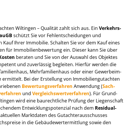
t­ach­ten Wiltingen – Qualität zahlt sich aus. Ein
Ver­kehrs­
 BauGB
schützt Sie vor Fehl­ent­schei­dun­gen und
 Kauf Ihrer Immobilie. Schalten Sie vor dem Kauf eines
n für Im­mo­bi­li­en­be­wer­tung ein. Dieser kann Sie über
Kosten
beraten und Sie von der Auswahl des Objektes
ompetent und zuverlässig begleiten. Hierfür werden die
ilienhaus, Mehr­fa­mi­li­en­haus oder einer Ge­wer­be­im­
rmittelt. Bei der Erstellung von Im­mo­bi­li­en­gut­ach­ten
hrie­be­nen
Be­wer­tungs­ver­fah­ren
Anwendung (
Sach­
ver­fah­ren
und
Ver­gleichs­wert­ver­fah­ren
). Für Grund­
Wiltingen wird eine baurechtliche Prüfung der Liegenschaft
hendem Ent­wick­lungs­po­ten­zi­al nach dem
Re­si­du­al­
aktuellen Marktdaten des Gut­ach­ter­aus­schus­ses
chs­prei­se in die Ge­bäu­de­wert­ermitt­lung sowie den