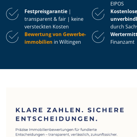
EIPOS
Fest­preis­ga­ran­tie
|
Kostenlos
transparent & fair | keine
unverbindl
versteckten Kosten
durch Sach
Bewertung von Ge­wer­be­
Wertermit
im­mo­bi­li­en
in Wiltingen
Finanzamt