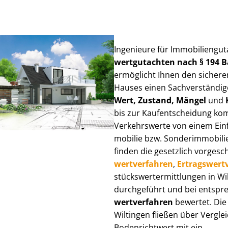
Ingenieure für Im­mo­bi­li­en­gu
wert­gut­ach­ten nach § 194
ermöglicht Ihnen den sicheren
Hauses einen Sach­ver­stän­di­ge
Wert, Zustand, Mängel
und
bis zur Kauf­ent­schei­dung k
Verkehrswerte von einem Einfam
mo­bi­lie bzw. Sonderimmobilie e
finden die gesetzlich vor­ge­sc
wert­ver­fah­ren
,
Er­trags­wert­
stücks­wert­ermitt­lun­gen in 
durchgeführt und bei entsprec
wert­ver­fah­ren
bewertet. Die 
Wiltingen fließen über Ver­glei
Bodenrichtwert mit ein.