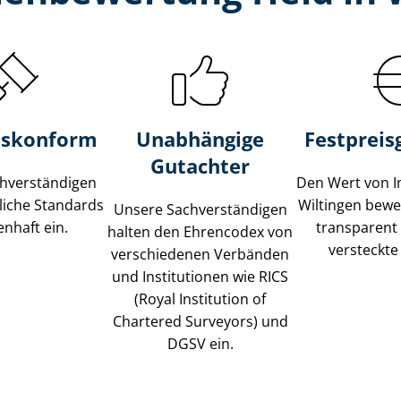
s­konform
Unabhängige
Festpreis​
Gutachter
­ver­stän­di­gen
Den Wert von I
liche Standards
Wiltingen bewer
Unsere Sach­ver­stän­di­gen
nhaft ein.
transparent
halten den Ehrencodex von
versteckte
verschiedenen Verbänden
und Institutionen wie RICS
(Royal Institution of
Chartered Surveyors) und
DGSV ein.