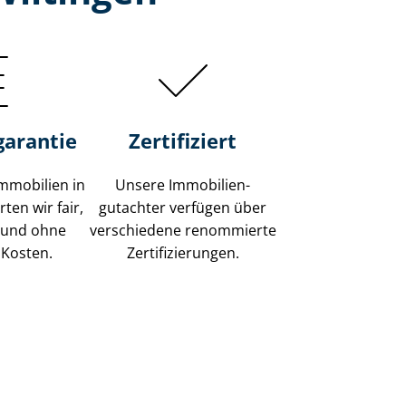
garantie
Zertifiziert
mmobilien in
Unsere Immobilien­
ten wir fair,
gutachter verfügen über
 und ohne
verschiedene renommierte
 Kosten.
Zer­ti­fi­zie­run­gen.