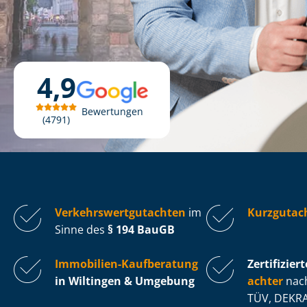
4,9
Bewertungen
4791
Ver­kehrs­wert­gut­ach­ten
im
Kurzgutac
Sinne des
§ 194 BauGB
Immobilien-Kaufberatung
Zertifiziert
in Wiltingen & Umgebung
ach­ter
nach
TÜV, DEKRA