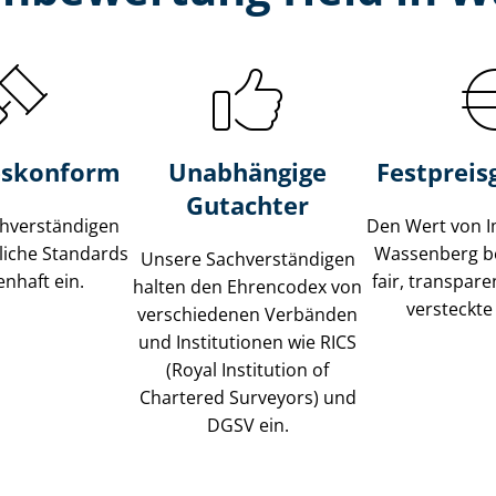
s­konform
Unabhängige
Festpreis​
Gutachter
­ver­stän­di­gen
Den Wert von I
liche Standards
Wassenberg b
Unsere Sach­ver­stän­di­gen
nhaft ein.
fair, transpar
halten den Ehrencodex von
versteckte
verschiedenen Verbänden
und Institutionen wie RICS
(Royal Institution of
Chartered Surveyors) und
DGSV ein.