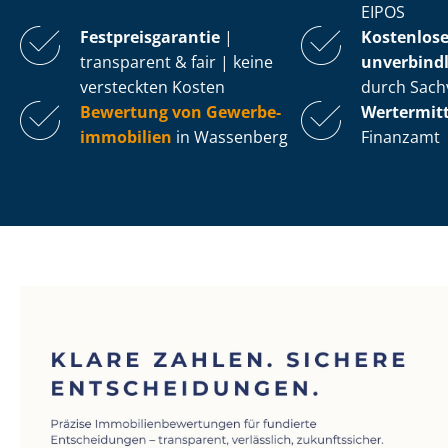
EIPOS
Fest­preis­ga­ran­tie
|
Kostenlos
transparent & fair | keine
unverbindl
versteckten Kosten
durch Sach
Bewertung von Ge­wer­be­
Wertermit
im­mo­bi­li­en
in Wassenberg
Finanzamt