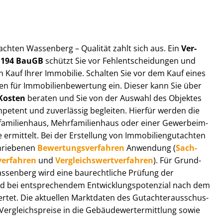
ut­ach­ten Wassenberg – Qualität zahlt sich aus. Ein
Ver­
§ 194 BauGB
schützt Sie vor Fehl­ent­schei­dun­gen und
 Kauf Ihrer Immobilie. Schalten Sie vor dem Kauf eines
n für Im­mo­bi­li­en­be­wer­tung ein. Dieser kann Sie über
Kosten
beraten und Sie von der Auswahl des Objektes
ompetent und zuverlässig begleiten. Hierfür werden die
ilienhaus, Mehr­fa­mi­li­en­haus oder einer Ge­wer­be­im­
rmittelt. Bei der Erstellung von Im­mo­bi­li­en­gut­ach­ten
hrie­be­nen
Be­wer­tungs­ver­fah­ren
Anwendung (
Sach­
ver­fah­ren
und
Ver­gleichs­wert­ver­fah­ren
). Für Grund­
 Wassenberg wird eine baurechtliche Prüfung der
 bei entsprechendem Ent­wick­lungs­po­ten­zi­al nach dem
tet. Die aktuellen Marktdaten des Gut­ach­ter­aus­schus­
­gleichs­prei­se in die Ge­bäu­de­wert­ermitt­lung sowie