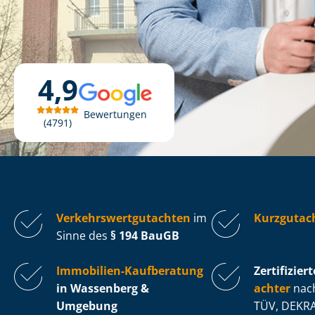
4,9
Bewertungen
4791
Ver­kehrs­wert­gut­ach­ten
im
Kurzgutac
Sinne des
§ 194 BauGB
Immobilien-Kaufberatung
Zertifiziert
in Wassenberg &
ach­ter
nach
Umgebung
TÜV, DEKRA