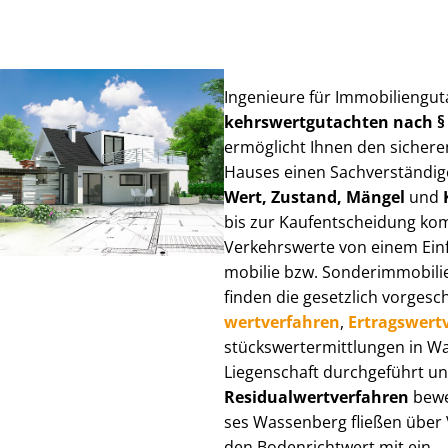
Ingenieure für Im­mo­bi­li­en­g
kehrs­wert­gut­ach­ten nach 
ermöglicht Ihnen den sicheren
Hauses einen Sach­ver­stän­di­ge
Wert, Zustand, Mängel
und
bis zur Kauf­ent­schei­dung k
Verkehrswerte von einem Einfam
mo­bi­lie bzw. Sonderimmobilie e
finden die gesetzlich vor­ge­sc
wert­ver­fah­ren
,
Er­trags­wert­
stücks­wert­ermitt­lun­gen in
Liegenschaft durchgeführt und
Re­si­du­al­wert­ver­fah­ren
bewer
ses Wassenberg fließen über Ver
den Bodenrichtwert mit ein.