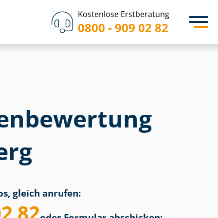
Kostenlose Erstberatung
0800 - 909 02 82
en­bewertung
erg
s, gleich anrufen:
02 82
oder Formular abschicken: