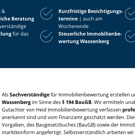
e
&
Kurzfristige Be­sich­ti­gungs­
iche Beratung
ter­mi­ne
| auch am
verständige
Wochenende
tlung
für das
Steuerliche Im­mo­bi­li­en­be­
wer­tung
Wassenberg
Als
Sachverständige
für Im­mo­bi­li­en­be­wer­tung erstellen
Wassenberg
im Sinne des
§ 194 BauGB
. Wir ermitteln un
Gutachter von Heid Im­mo­bi­li­en­be­wer­tung verfassen
profe
anerkannt sind und vom Finanzamt geschätzt werden. Diese 
Vorgaben, des Baugesetzbuches (BauGB) sowie der Im­mo­bi­l
marktkonform angefertigt. Selbst­ver­ständ­lich arbeiten wi