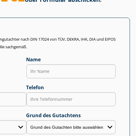
li­en­gut­ach­ter nach DIN 17024 von TÜV, DEKRA, IHK, DIA und EIPOS
lie sachgemäß.
Name
Telefon
Grund des Gutachtens