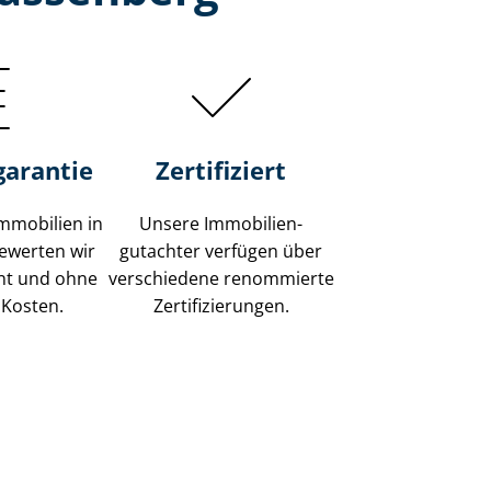
garantie
Zertifiziert
mmobilien in
Unsere Immobilien­
ewerten wir
gutachter verfügen über
ent und ohne
verschiedene renommierte
 Kosten.
Zer­ti­fi­zie­run­gen.