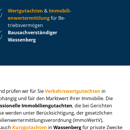
Wertgutachten
&
Im­mo­bi­li­
en­wert­ermitt­lung
für Be­
triebs­ver­mö­gen
Bau­sach­ver­stän­di­ger
Wassenberg
 und prüfen wir für Sie
Ver­kehrs­wert­gut­ach­ten
in
abhängig und fair den Marktwert Ihrer Immobilie. Die
ssionelle Im­mo­bi­li­en­gut­ach­ten
, die bei Gerichten
werden unter Be­rück­sich­ti­gung, der gesetzlichen
i­en­wert­ermitt­lungs­ver­ord­nung (ImmoWertV),
r auch
Kurzgutachten
in
Wassenberg
für private Zwecke