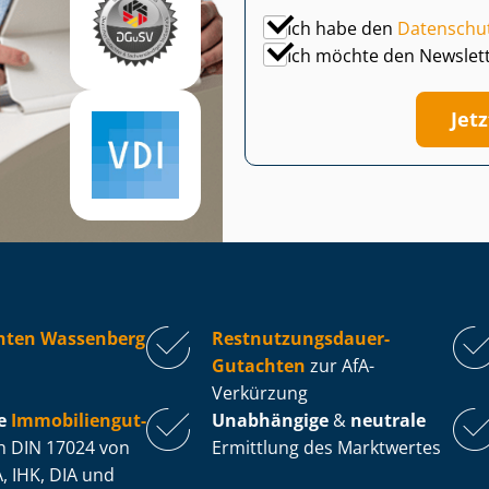
Ich habe den
Datenschu
Ich möchte den Newslet
Jet
hten Wassenberg
Rest­nut­zungs­dau­er-
Gutachten
zur AfA-
Verkürzung
e
Im­mo­bi­li­en­gut­
Unabhängige
&
neutrale
 DIN 17024 von
Ermittlung des Marktwertes
, IHK, DIA und