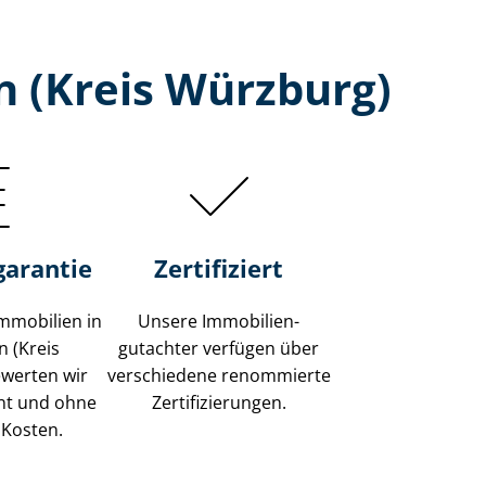
 (Kreis Würzburg)
garantie
Zertifiziert
mmobilien in
Unsere Immobilien­
 (Kreis
gutachter verfügen über
werten wir
verschiedene renommierte
ent und ohne
Zer­ti­fi­zie­run­gen.
 Kosten.