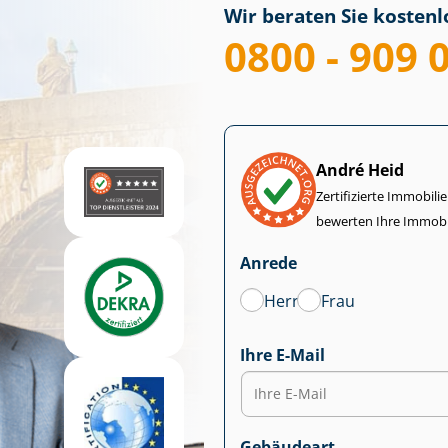
Wir beraten Sie kostenlo
0800 - 909 
André Heid
Zertifizierte Im­mo­bi­
bewerten Ihre Immobi
Anrede
Herr
Frau
Ihre E-Mail
Gebäudeart