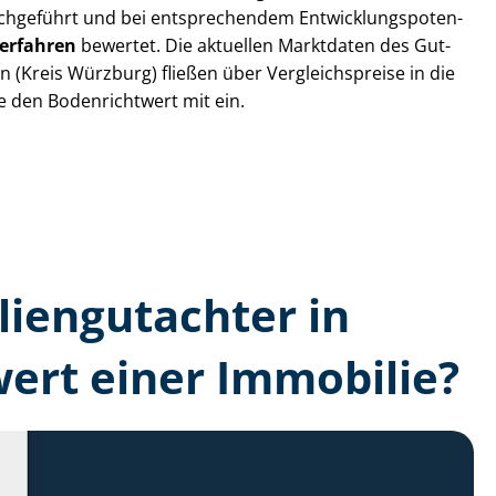
chgeführt und bei entsprechendem Ent­wick­lungs­po­ten­
ver­fah­ren
bewertet. Die aktuellen Marktdaten des Gut­
 (Kreis Würzburg) fließen über Ver­gleichs­prei­se in die
ie den Bodenrichtwert mit ein.
lien­gutachter in
ert einer Immobilie?