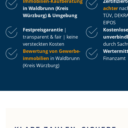
Immobilien-Kaufberatung
Zertifiziert
in Waldbrunn (Kreis
ach­ter
nach
Würzburg) & Umgebung
TÜV, DEKRA
EIPOS
Fest­preis­ga­ran­tie
|
Kostenlos
transparent & fair | keine
unverbindl
versteckten Kosten
durch Sach
Bewertung von Ge­wer­be­
Wertermit
im­mo­bi­li­en
in Waldbrunn
Finanzamt
(Kreis Würzburg)