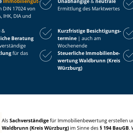
e
Im­mo­bi­li­en­gut­
Unabhängige
&
neutrale
 DIN 17024 von
Ermittlung des Marktwertes
, IHK, DIA und
e
&
Kurzfristige Be­sich­ti­gungs­
iche Beratung
ter­mi­ne
| auch am
verständige
Wochenende
tlung
für das
Steuerliche Im­mo­bi­li­en­be­
wer­tung
Waldbrunn (Kreis
Würzburg)
Als
Sachverständige
für Im­mo­bi­li­en­be­wer­tung erstellen
Waldbrunn (Kreis Würzburg)
im Sinne des
§ 194 BauGB
.