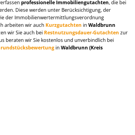
 verfassen
professionelle Im­mo­bi­li­en­gut­ach­ten
, die bei
en. Diese werden unter Be­rück­sich­ti­gung, der
r Im­mo­bi­li­en­wert­ermitt­lungs­ver­ord­nung
ch arbeiten wir auch
Kurzgutachten
in
Waldbrunn
en wir Sie auch bei
Rest­nut­zungs­dau­er-Gutachten
zur
 beraten wir Sie kostenlos und unverbindlich bei
rund­stücks­be­wer­tung
in
Waldbrunn (Kreis