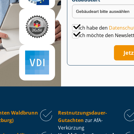
Ich habe den
Datenschu
Ich möchte den Newslet
Jet
hten Waldbrunn
Rest­nut­zungs­dau­er-
zburg)
Gutachten
zur AfA-
Verkürzung