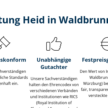
tung Heid in Waldbrunn
s­konform
Unabhängige
Festpreis​
Gutachter
­ver­stän­di­gen
Den Wert von I
liche Standards
Waldbrunn
Unsere Sach­ver­stän­di­gen
nhaft ein.
Würzburg) be
halten den Ehrencodex von
fair, transpar
verschiedenen Verbänden
versteckte
und Institutionen wie RICS
(Royal Institution of