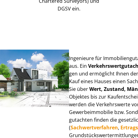
Chartered Surveyors) und
DGSV ein.
Ingenieure für Im­mo­bi­li­en­g
aus. Ein
Ver­kehrs­wert­gut­a
gen und ermöglicht Ihnen den
Kauf eines Hauses einen Sach­ve
Sie über
Wert, Zustand, Män
Objektes bis zur Kauf­ent­sch
werden die Verkehrswerte von 
Ge­wer­be­im­mo­bi­lie bzw. Son
gut­ach­ten finden die gesetzli
(
Sach­wert­ver­fah­ren
,
Er­trags
Grund­stücks­wert­ermitt­lun­