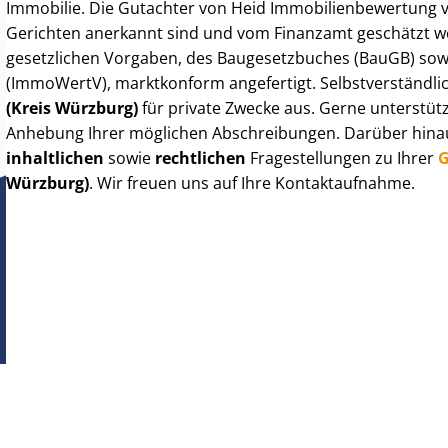
Immobilie. Die Gutachter von Heid Im­mo­bi­li­en­be­wer­tung
Gerichten anerkannt sind und vom Finanzamt geschätzt werd
gesetzlichen Vorgaben, des Baugesetzbuches (BauGB) sowie de
(ImmoWertV), marktkonform angefertigt. Selbst­ver­ständ­li
(Kreis Würzburg)
für private Zwecke aus. Gerne unterstütz
Anhebung Ihrer möglichen Abschreibungen. Darüber hinaus
inhaltlichen
sowie
rechtlichen
Fragestellungen zu Ihrer
G
Würzburg)
. Wir freuen uns auf Ihre Kontaktaufnahme.