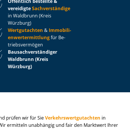
Öffentlich bestellte &
vereidigte
Sachverständige
in Waldbrunn (Kreis
Würzburg)
Wertgutachten
&
Im­mo­bi­li­
en­wert­ermitt­lung
für Be­
triebs­ver­mö­gen
Bau­sach­ver­stän­di­ger
Waldbrunn (Kreis
Würzburg)
 und prüfen wir für Sie
Ver­kehrs­wert­gut­ach­ten
in
 Wir ermitteln unabhängig und fair den Marktwert Ihrer