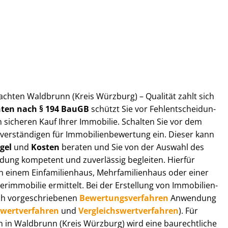
ut­ach­ten Waldbrunn (Kreis Würzburg) – Qualität zahlt sich
ch­ten nach § 194 BauGB
schützt Sie vor Fehl­ent­schei­dun­
 sicheren Kauf Ihrer Immobilie. Schalten Sie vor dem
r­stän­di­gen für Im­mo­bi­li­en­be­wer­tung ein. Dieser kann
gel
und
Kosten
beraten und Sie von der Auswahl des
ei­dung kompetent und zuverlässig begleiten. Hierfür
einem Einfamilienhaus, Mehr­fa­mi­li­en­haus oder einer
derimmobilie ermittelt. Bei der Erstellung von Im­mo­bi­li­en­
ch vor­ge­schrie­be­nen
Be­wer­tungs­ver­fah­ren
Anwendung
­wert­ver­fah­ren
und
Ver­gleichs­wert­ver­fah­ren
). Für
gen in Waldbrunn (Kreis Würzburg) wird eine baurechtliche