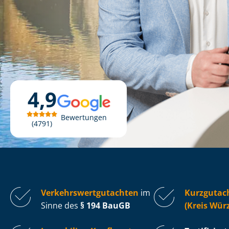
4,9
Bewertungen
4791
Ver­kehrs­wert­gut­ach­ten
im
Kurzgutac
Sinne des
§ 194 BauGB
(Kreis Wür