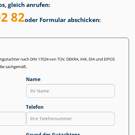
s, gleich anrufen:
02 82
oder Formular abschicken:
li­en­gut­ach­ter nach DIN 17024 von TÜV, DEKRA, IHK, DIA und EIPOS
lie sachgemäß.
Name
Telefon
Grund des Gutachtens