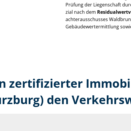
Prüfung der Liegenschaft dur
zi­al nach dem
Re­si­du­al­wert­
ach­ter­aus­schus­ses Waldbrunn
Ge­bäu­de­wert­ermitt­lung sow
n zertifizierter Immobi
rzburg) den Verkehrsw