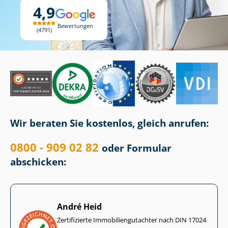
4,9
Bewertungen
4791
Wir beraten Sie kostenlos, gleich anrufen:
0800 - 909 02 82
oder Formular
abschicken:
André Heid
Zertifizierte Im­mo­bi­li­en­gut­ach­ter nach DIN 17024