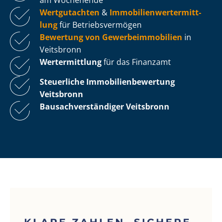
Wertgutachten
&
Im­mo­bi­li­en­wert­ermitt­
lung
für Be­triebs­ver­mö­gen
Bewertung von Ge­wer­be­im­mo­bi­li­en
in
Veitsbronn
Wertermittlung
für das Finanzamt
Steuerliche Im­mo­bi­li­en­be­wer­tung
Veitsbronn
Bau­sach­ver­stän­di­ger Veitsbronn