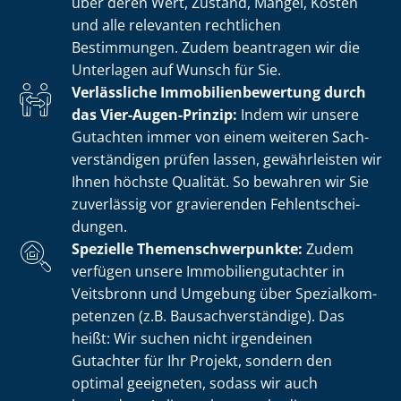
über deren Wert, Zustand, Mängel, Kosten
und alle relevanten rechtlichen
Bestimmungen. Zudem beantragen wir die
Unterlagen auf Wunsch für Sie.
Verlässliche Im­mo­bi­li­en­be­wer­tung durch
das Vier-Augen-Prinzip:
Indem wir unsere
Gutachten immer von einem weiteren Sach­
ver­stän­di­gen prüfen lassen, gewährleisten wir
Ihnen höchste Qualität. So bewahren wir Sie
zuverlässig vor gravierenden Fehl­ent­schei­
dun­gen.
Spezielle The­men­schwer­punk­te:
Zudem
verfügen unsere Im­mo­bi­li­en­gut­ach­ter in
Veitsbronn und Umgebung über Spe­zi­al­kom­
pe­ten­zen (z.B. Bau­sach­ver­stän­di­ge). Das
heißt: Wir suchen nicht irgendeinen
Gutachter für Ihr Projekt, sondern den
optimal geeigneten, sodass wir auch