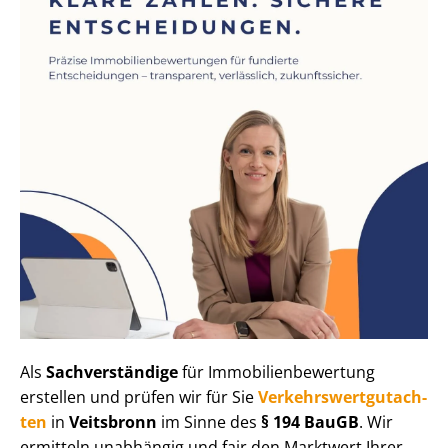
Als
Sachverständige
für Im­mo­bi­li­en­be­wer­tung
erstellen und prüfen wir für Sie
Ver­kehrs­wert­gut­ach­
ten
in
Veitsbronn
im Sinne des
§ 194 BauGB
. Wir
ermitteln unabhängig und fair den Marktwert Ihrer