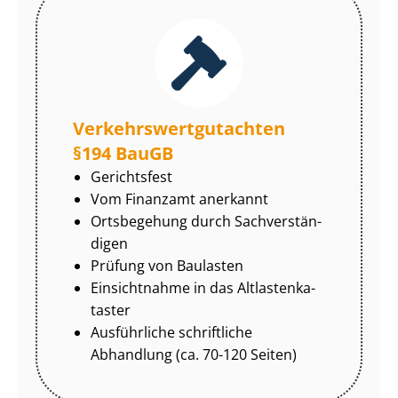
Ver­kehrs­wert­gut­ach­ten
§194 BauGB
Gerichtsfest
Vom Finanzamt anerkannt
Ortsbegehung durch Sach­ver­stän­
di­gen
Prüfung von Baulasten
Einsichtnahme in das Alt­las­ten­ka­
tas­ter
Ausführliche schriftliche
Abhandlung (ca. 70-120 Seiten)