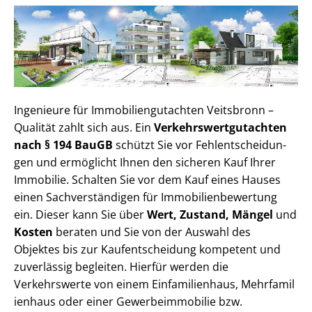
Ingenieure für Im­mo­bi­li­en­gut­ach­ten Veitsbronn –
Qualität zahlt sich aus. Ein
Ver­kehrs­wert­gut­ach­ten
nach § 194 BauGB
schützt Sie vor Fehl­ent­schei­dun­
gen und ermöglicht Ihnen den sicheren Kauf Ihrer
Immobilie. Schalten Sie vor dem Kauf eines Hauses
einen Sach­ver­stän­di­gen für Im­mo­bi­li­en­be­wer­tung
ein. Dieser kann Sie über
Wert, Zustand, Mängel
und
Kosten
beraten und Sie von der Auswahl des
Objektes bis zur Kauf­ent­schei­dung kompetent und
zuverlässig begleiten. Hierfür werden die
Verkehrswerte von einem Einfamilienhaus, Mehr­fa­mi­l
i­en­haus oder einer Ge­wer­be­im­mo­bi­lie bzw.