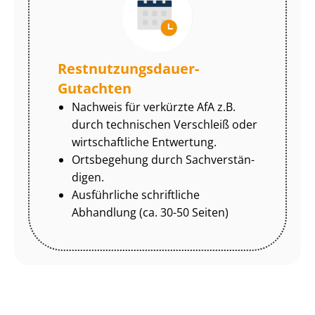
Rest­nut­zungs­dau­er-
Gutachten
Nachweis für verkürzte AfA z.B.
durch technischen Verschleiß oder
wirtschaftliche Entwertung.
Ortsbegehung durch Sach­ver­stän­
di­gen.
Ausführliche schriftliche
Abhandlung (ca. 30-50 Seiten)