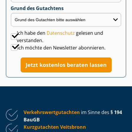
Grund des Gutachtens
Ich habe den
Datenschutz
gelesen und
verstanden.
Ich möchte den Newsletter abonnieren.
Jetzt kostenlos beraten lassen
Ver­kehrs­wert­gut­ach­ten
im Sinne des
§ 194
BauGB
Kurzgutachten Veitsbronn