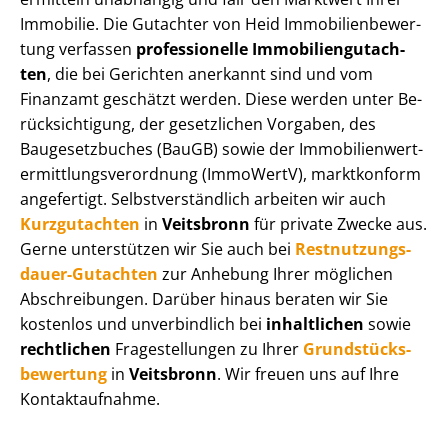
Immobilie. Die Gutachter von Heid Im­mo­bi­li­en­be­wer­
tung verfassen
professionelle Im­mo­bi­li­en­gut­ach­
ten
, die bei Gerichten anerkannt sind und vom
Finanzamt geschätzt werden. Diese werden unter Be­
rück­sich­ti­gung, der gesetzlichen Vorgaben, des
Baugesetzbuches (BauGB) sowie der Im­mo­bi­li­en­wert­
ermitt­lungs­ver­ord­nung (ImmoWertV), marktkonform
angefertigt. Selbst­ver­ständ­lich arbeiten wir auch
Kurzgutachten
in
Veitsbronn
für private Zwecke aus.
Gerne unterstützen wir Sie auch bei
Rest­nut­zungs­
dau­er-Gutachten
zur Anhebung Ihrer möglichen
Abschreibungen. Darüber hinaus beraten wir Sie
kostenlos und unverbindlich bei
inhaltlichen
sowie
rechtlichen
Fragestellungen zu Ihrer
Grund­stücks­
be­wer­tung
in
Veitsbronn
. Wir freuen uns auf Ihre
Kontaktaufnahme.