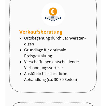
Ver­kaufs­be­ra­tung
Ortsbegehung durch Sach­ver­stän­
di­gen
Grundlage für optimale
Preisgestaltung
Verschafft Inen entscheidende
Ver­hand­lungs­vor­tei­le
Ausführliche schriftliche
Abhandlung (ca. 30-50 Seiten)