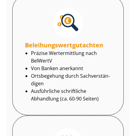
Be­lei­hungs­wert­gut­ach­ten
Präzise Wertermittlung nach
BelWertV
Von Banken anerkannt
Ortsbegehung durch Sach­ver­stän­
di­gen
Ausführliche schriftliche
Abhandlung (ca. 60-90 Seiten)