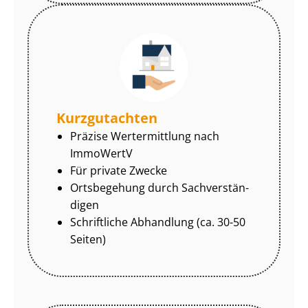
Kurzgutachten
Präzise Wertermittlung nach
ImmoWertV
Für private Zwecke
Ortsbegehung durch Sach­ver­stän­
di­gen
Schriftliche Abhandlung (ca. 30-50
Seiten)