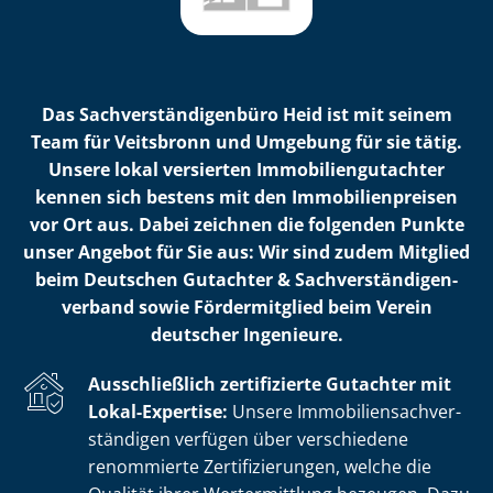
Das Sach­ver­stän­di­gen­bü­ro Heid ist mit seinem
Team für Veitsbronn und Umgebung für sie tätig.
Unsere lokal versierten Im­mo­bi­li­en­gut­ach­ter
kennen sich bestens mit den Im­mo­bi­li­en­prei­sen
vor Ort aus. Dabei zeichnen die folgenden Punkte
unser Angebot für Sie aus: Wir sind zudem Mitglied
beim Deutschen Gutachter & Sach­ver­stän­di­gen­
ver­band sowie Fördermitglied beim Verein
deutscher Ingenieure.
Ausschließlich zertifizierte Gutachter mit
Lokal-Expertise:
Unsere Im­mo­bi­li­en­sach­ver­
stän­di­gen verfügen über verschiedene
renommierte Zer­ti­fi­zie­run­gen, welche die