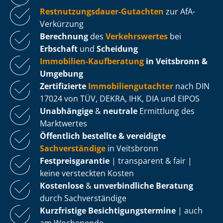
Rest­nut­zungs­dau­er-Gutachten
zur AfA-
Verkürzung
Berechnung
des
Verkehrswertes
bei
Erbschaft
und
Scheidung
Immobilien-Kaufberatung
in Veitsbronn &
Umgebung
Zertifizierte
Im­mo­bi­li­en­gut­ach­ter
nach DIN
17024 von TÜV, DEKRA, IHK, DIA und EIPOS
Unabhängige
&
neutrale
Ermittlung des
Marktwertes
Öffentlich bestellte & vereidigte
Sachverständige
in Veitsbronn
Fest­preis­ga­ran­tie
| transparent & fair |
keine versteckten Kosten
Kostenlose
&
unverbindliche Beratung
durch Sachverständige
Kurzfristige Be­sich­ti­gungs­ter­mi­ne
| auch
am Wochenende