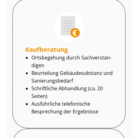
Kaufberatung
Ortsbegehung durch Sach­ver­stän­
di­gen
Beurteilung Gebäudesubstanz und
Sa­nie­rungs­be­darf
Schriftliche Abhandlung (ca. 20
Seiten)
Ausführliche telefonische
Besprechung der Ergebnisse