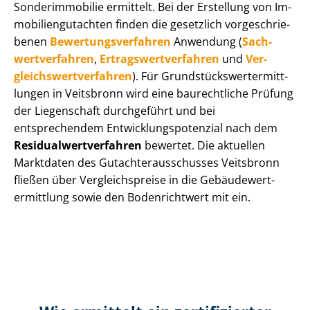
Sonderimmobilie ermittelt. Bei der Erstellung von Im­
mo­bi­li­en­gut­ach­ten finden die gesetzlich vor­ge­schrie­
be­nen
Be­wer­tungs­ver­fah­ren
Anwendung (
Sach­
wert­ver­fah­ren
,
Er­trags­wert­ver­fah­ren
und
Ver­
gleichs­wert­ver­fah­ren
). Für Grund­stücks­wert­ermitt­
lun­gen in Veitsbronn wird eine baurechtliche Prüfung
der Liegenschaft durchgeführt und bei
entsprechendem Ent­wick­lungs­po­ten­zi­al nach dem
Re­si­du­al­wert­ver­fah­ren
bewertet. Die aktuellen
Marktdaten des Gut­ach­ter­aus­schus­ses Veitsbronn
fließen über Ver­gleichs­prei­se in die Ge­bäu­de­wert­
ermitt­lung sowie den Bodenrichtwert mit ein.