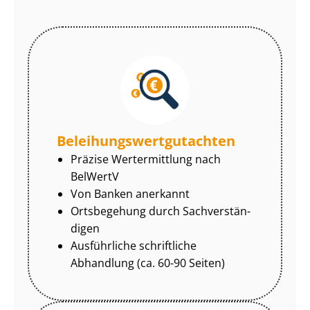
Be­lei­hungs­wert­gut­ach­ten
Präzise Wertermittlung nach
BelWertV
Von Banken anerkannt
Ortsbegehung durch Sach­ver­stän­
di­gen
Ausführliche schriftliche
Abhandlung (ca. 60-90 Seiten)