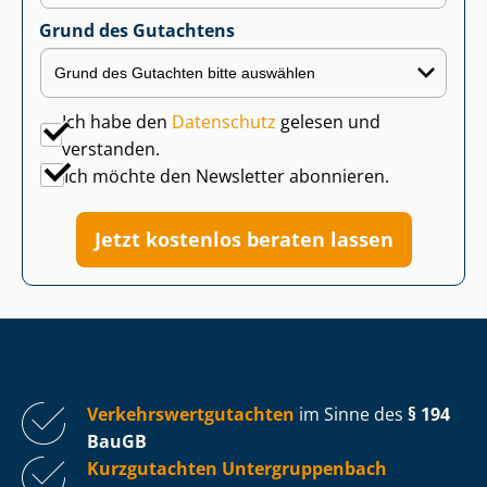
Grund des Gutachtens
Ich habe den
Datenschutz
gelesen und
verstanden.
Ich möchte den Newsletter abonnieren.
Jetzt kostenlos beraten lassen
Ver­kehrs­wert­gut­ach­ten
im Sinne des
§ 194
BauGB
Kurzgutachten Un­ter­grup­pen­bach