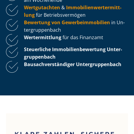
Wertgutachten
&
Im­mo­bi­li­en­wert­ermitt­
lung
für Be­triebs­ver­mö­gen
Bewertung von Ge­wer­be­im­mo­bi­li­en
in Un­
ter­grup­pen­bach
Wertermittlung
für das Finanzamt
Steuerliche Im­mo­bi­li­en­be­wer­tung
Un­ter­
grup­pen­bach
Bau­sach­ver­stän­di­ger Un­ter­grup­pen­bach