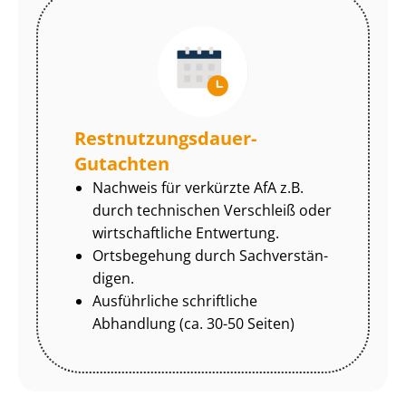
Rest­nut­zungs­dau­er-
Gutachten
Nachweis für verkürzte AfA z.B.
durch technischen Verschleiß oder
wirtschaftliche Entwertung.
Ortsbegehung durch Sach­ver­stän­
di­gen.
Ausführliche schriftliche
Abhandlung (ca. 30-50 Seiten)