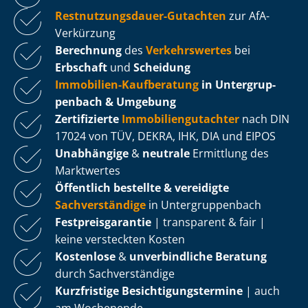
Rest­nut­zungs­dau­er-Gutachten
zur AfA-
Verkürzung
Berechnung
des
Verkehrswertes
bei
Erbschaft
und
Scheidung
Immobilien-Kaufberatung
in Un­ter­grup­
pen­bach & Umgebung
Zertifizierte
Im­mo­bi­li­en­gut­ach­ter
nach DIN
17024 von TÜV, DEKRA, IHK, DIA und EIPOS
Unabhängige
&
neutrale
Ermittlung des
Marktwertes
Öffentlich bestellte & vereidigte
Sachverständige
in Un­ter­grup­pen­bach
Fest­preis­ga­ran­tie
| transparent & fair |
keine versteckten Kosten
Kostenlose
&
unverbindliche Beratung
durch Sachverständige
Kurzfristige Be­sich­ti­gungs­ter­mi­ne
| auch
am Wochenende