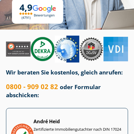
4,9
Bewertungen
4791
Wir beraten Sie kostenlos, gleich anrufen:
0800 - 909 02 82
oder Formular
abschicken:
André Heid
Zertifizierte Im­mo­bi­li­en­gut­ach­ter nach DIN 17024