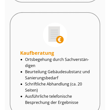
Kaufberatung
Ortsbegehung durch Sach­ver­stän­
di­gen
Beurteilung Gebäudesubstanz und
Sa­nie­rungs­be­darf
Schriftliche Abhandlung (ca. 20
Seiten)
Ausführliche telefonische
Besprechung der Ergebnisse