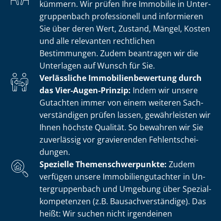
kümmern. Wir prüfen Ihre Immobilie in Un­ter­
grup­pen­bach professionell und informieren
Sie über deren Wert, Zustand, Mängel, Kosten
und alle relevanten rechtlichen
Bestimmungen. Zudem beantragen wir die
Unterlagen auf Wunsch für Sie.
Verlässliche Im­mo­bi­li­en­be­wer­tung durch
das Vier-Augen-Prinzip:
Indem wir unsere
Gutachten immer von einem weiteren Sach­
ver­stän­di­gen prüfen lassen, gewährleisten wir
Ihnen höchste Qualität. So bewahren wir Sie
zuverlässig vor gravierenden Fehl­ent­schei­
dun­gen.
Spezielle The­men­schwer­punk­te:
Zudem
verfügen unsere Im­mo­bi­li­en­gut­ach­ter in Un­
ter­grup­pen­bach und Umgebung über Spe­zi­al­
kom­pe­ten­zen (z.B. Bau­sach­ver­stän­di­ge). Das
heißt: Wir suchen nicht irgendeinen