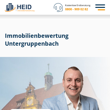
Kostenlose Erstberatung
0800 - 909 02 82
Immobilien­bewertung
Un­ter­grup­pen­bach