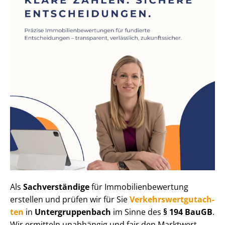
Als
Sachverständige
für Im­mo­bi­li­en­be­wer­tung
erstellen und prüfen wir für Sie
Ver­kehrs­wert­gut­ach­
ten
in
Un­ter­grup­pen­bach
im Sinne des
§ 194 BauGB
.
Wir ermitteln unabhängig und fair den Marktwert