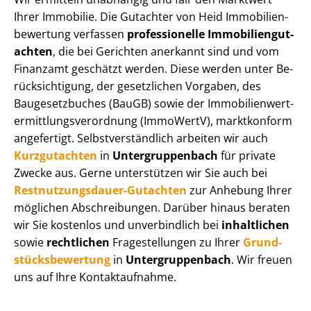
Ihrer Immobilie. Die Gutachter von Heid Im­mo­bi­li­en­
be­wer­tung verfassen
professionelle Im­mo­bi­li­en­gut­
ach­ten
, die bei Gerichten anerkannt sind und vom
Finanzamt geschätzt werden. Diese werden unter Be­
rück­sich­ti­gung, der gesetzlichen Vorgaben, des
Baugesetzbuches (BauGB) sowie der Im­mo­bi­li­en­wert­
ermitt­lungs­ver­ord­nung (ImmoWertV), marktkonform
angefertigt. Selbst­ver­ständ­lich arbeiten wir auch
Kurzgutachten
in
Un­ter­grup­pen­bach
für private
Zwecke aus. Gerne unterstützen wir Sie auch bei
Rest­nut­zungs­dau­er-Gutachten
zur Anhebung Ihrer
möglichen Abschreibungen. Darüber hinaus beraten
wir Sie kostenlos und unverbindlich bei
inhaltlichen
sowie
rechtlichen
Fragestellungen zu Ihrer
Grund­
stücks­be­wer­tung
in
Un­ter­grup­pen­bach
. Wir freuen
uns auf Ihre Kontaktaufnahme.