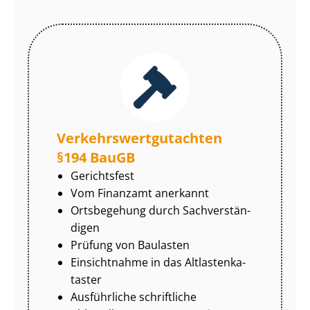
Ver­kehrs­wert­gut­ach­ten
§194 BauGB
Gerichtsfest
Vom Finanzamt anerkannt
Ortsbegehung durch Sach­ver­stän­
di­gen
Prüfung von Baulasten
Einsichtnahme in das Alt­las­ten­ka­
tas­ter
Ausführliche schriftliche