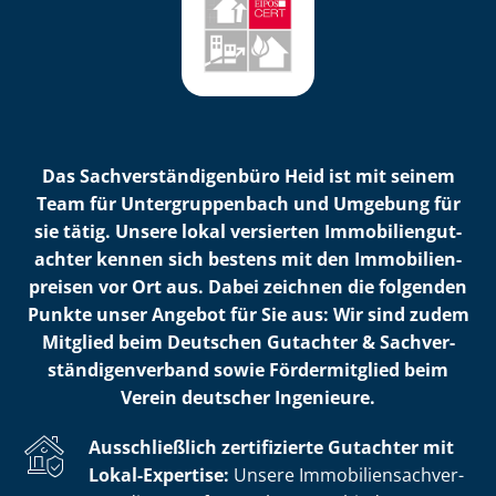
Das Sach­ver­stän­di­gen­bü­ro Heid ist mit seinem
Team für Un­ter­grup­pen­bach und Umgebung für
sie tätig. Unsere lokal versierten Im­mo­bi­li­en­gut­
ach­ter kennen sich bestens mit den Im­mo­bi­li­en­
prei­sen vor Ort aus. Dabei zeichnen die folgenden
Punkte unser Angebot für Sie aus: Wir sind zudem
Mitglied beim Deutschen Gutachter & Sach­ver­
stän­di­gen­ver­band sowie Fördermitglied beim
Verein deutscher Ingenieure.
Ausschließlich zertifizierte Gutachter mit
Lokal-Expertise:
Unsere Im­mo­bi­li­en­sach­ver­