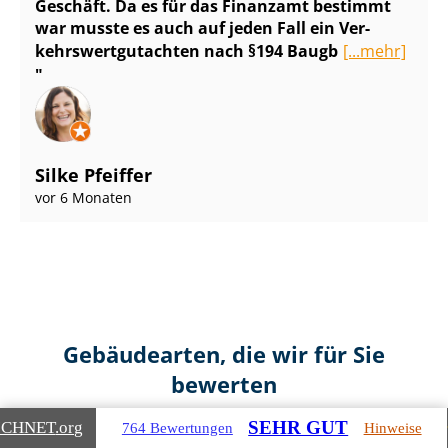
Geschäft. Da es für das Finanzamt bestimmt
war musste es auch auf jeden Fall ein Ver­
kehrs­wert­gut­ach­ten nach §194 Baugb
[...mehr]
Silke Pfeiffer
vor 6 Monaten
Gebäudearten, die wir für Sie
bewerten
SEHR GUT
ICHNET
.org
764 Bewertungen
Hinweise