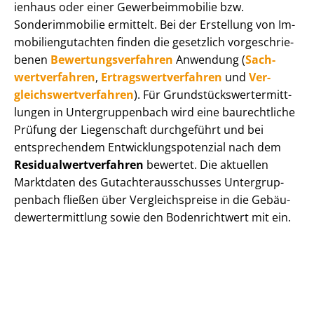
i­en­haus oder einer Ge­wer­be­im­mo­bi­lie bzw.
Sonderimmobilie ermittelt. Bei der Erstellung von Im­
mo­bi­li­en­gut­ach­ten finden die gesetzlich vor­ge­schrie­
be­nen
Be­wer­tungs­ver­fah­ren
Anwendung (
Sach­
wert­ver­fah­ren
,
Er­trags­wert­ver­fah­ren
und
Ver­
gleichs­wert­ver­fah­ren
). Für Grund­stücks­wert­ermitt­
lun­gen in Un­ter­grup­pen­bach wird eine baurechtliche
Prüfung der Liegenschaft durchgeführt und bei
entsprechendem Ent­wick­lungs­po­ten­zi­al nach dem
Re­si­du­al­wert­ver­fah­ren
bewertet. Die aktuellen
Marktdaten des Gut­ach­ter­aus­schus­ses Un­ter­grup­
pen­bach fließen über Ver­gleichs­prei­se in die Ge­bäu­
de­wert­ermitt­lung sowie den Bodenrichtwert mit ein.