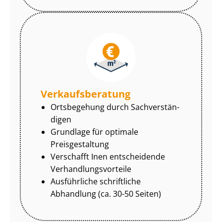
Ver­kaufs­be­ra­tung
Ortsbegehung durch Sach­ver­stän­
di­gen
Grundlage für optimale
Preisgestaltung
Verschafft Inen entscheidende
Ver­hand­lungs­vor­tei­le
Ausführliche schriftliche
Abhandlung (ca. 30-50 Seiten)