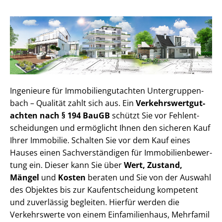
Ingenieure für Im­mo­bi­li­en­gut­ach­ten Un­ter­grup­pen­
bach – Qualität zahlt sich aus. Ein
Ver­kehrs­wert­gut­
ach­ten nach § 194 BauGB
schützt Sie vor Fehl­ent­
schei­dun­gen und ermöglicht Ihnen den sicheren Kauf
Ihrer Immobilie. Schalten Sie vor dem Kauf eines
Hauses einen Sach­ver­stän­di­gen für Im­mo­bi­li­en­be­wer­
tung ein. Dieser kann Sie über
Wert, Zustand,
Mängel
und
Kosten
beraten und Sie von der Auswahl
des Objektes bis zur Kauf­ent­schei­dung kompetent
und zuverlässig begleiten. Hierfür werden die
Verkehrswerte von einem Einfamilienhaus, Mehr­fa­mi­l