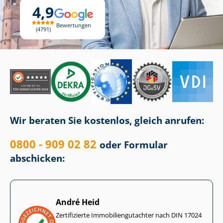
4,9
Bewertungen
4791
Wir beraten Sie kostenlos, gleich anrufen:
0800 - 909 02 82
oder Formular
abschicken:
André Heid
Zertifizierte Im­mo­bi­li­en­gut­ach­ter nach DIN 17024