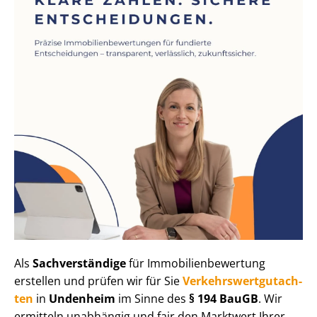
Als
Sachverständige
für Im­mo­bi­li­en­be­wer­tung
erstellen und prüfen wir für Sie
Ver­kehrs­wert­gut­ach­
ten
in
Undenheim
im Sinne des
§ 194 BauGB
. Wir
ermitteln unabhängig und fair den Marktwert Ihrer