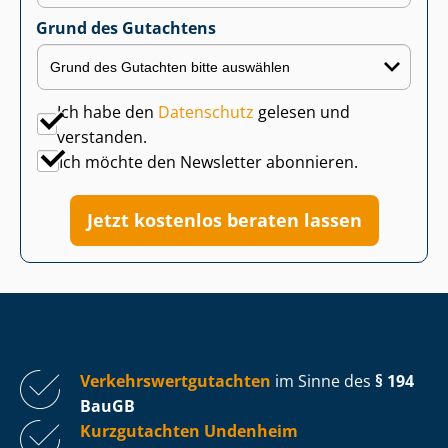
Grund des Gutachtens
Ich habe den
Datenschutz
gelesen und
verstanden.
Ich möchte den Newsletter abonnieren.
Jetzt kostenlos beraten lassen
Ver­kehrs­wert­gut­ach­ten
im Sinne des
§ 194
BauGB
Kurzgutachten Undenheim