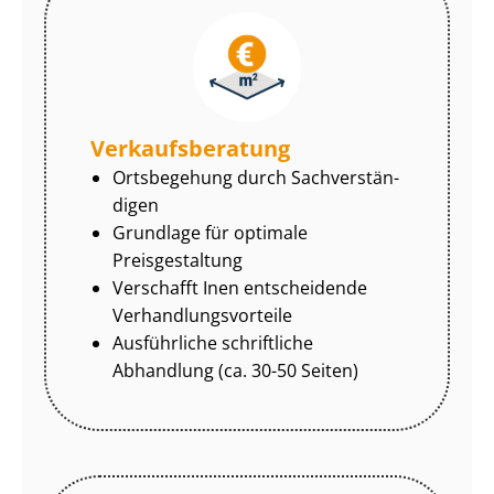
Ver­kaufs­be­ra­tung
Ortsbegehung durch Sach­ver­stän­
di­gen
Grundlage für optimale
Preisgestaltung
Verschafft Inen entscheidende
Ver­hand­lungs­vor­tei­le
Ausführliche schriftliche
Abhandlung (ca. 30-50 Seiten)