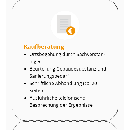
Kaufberatung
Ortsbegehung durch Sach­ver­stän­
di­gen
Beurteilung Gebäudesubstanz und
Sa­nie­rungs­be­darf
Schriftliche Abhandlung (ca. 20
Seiten)
Ausführliche telefonische
Besprechung der Ergebnisse