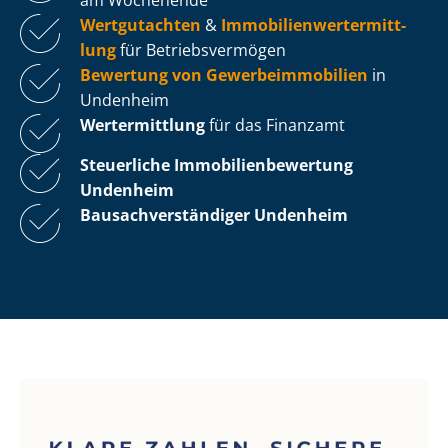
Wertgutachten
&
Im­mo­bi­li­en­wert­ermitt­
lung
für Be­triebs­ver­mö­gen
Bewertung von Ge­wer­be­im­mo­bi­li­en
in
Undenheim
Wertermittlung
für das Finanzamt
Steuerliche Im­mo­bi­li­en­be­wer­tung
Undenheim
Bau­sach­ver­stän­di­ger Undenheim