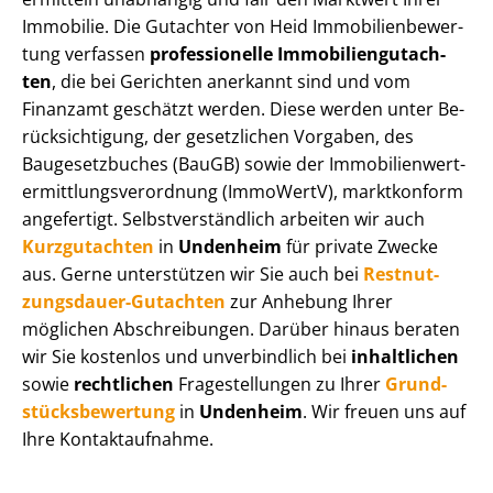
Immobilie. Die Gutachter von Heid Im­mo­bi­li­en­be­wer­
tung verfassen
professionelle Im­mo­bi­li­en­gut­ach­
ten
, die bei Gerichten anerkannt sind und vom
Finanzamt geschätzt werden. Diese werden unter Be­
rück­sich­ti­gung, der gesetzlichen Vorgaben, des
Baugesetzbuches (BauGB) sowie der Im­mo­bi­li­en­wert­
ermitt­lungs­ver­ord­nung (ImmoWertV), marktkonform
angefertigt. Selbst­ver­ständ­lich arbeiten wir auch
Kurzgutachten
in
Undenheim
für private Zwecke
aus. Gerne unterstützen wir Sie auch bei
Rest­nut­
zungs­dau­er-Gutachten
zur Anhebung Ihrer
möglichen Abschreibungen. Darüber hinaus beraten
wir Sie kostenlos und unverbindlich bei
inhaltlichen
sowie
rechtlichen
Fragestellungen zu Ihrer
Grund­
stücks­be­wer­tung
in
Undenheim
. Wir freuen uns auf
Ihre Kontaktaufnahme.