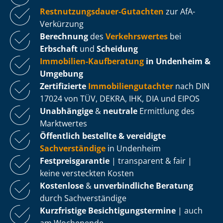
Rest­nut­zungs­dau­er-Gutachten
zur AfA-
Verkürzung
Berechnung
des
Verkehrswertes
bei
Erbschaft
und
Scheidung
Immobilien-Kaufberatung
in Undenheim &
Umgebung
Zertifizierte
Im­mo­bi­li­en­gut­ach­ter
nach DIN
17024 von TÜV, DEKRA, IHK, DIA und EIPOS
Unabhängige
&
neutrale
Ermittlung des
Marktwertes
Öffentlich bestellte & vereidigte
Sachverständige
in Undenheim
Fest­preis­ga­ran­tie
| transparent & fair |
keine versteckten Kosten
Kostenlose
&
unverbindliche Beratung
durch Sachverständige
Kurzfristige Be­sich­ti­gungs­ter­mi­ne
| auch
am Wochenende