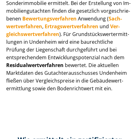
Sonderimmobilie ermittelt. Bei der Erstellung von Im­
mo­bi­li­en­gut­ach­ten finden die gesetzlich vor­ge­schrie­
be­nen
Be­wer­tungs­ver­fah­ren
Anwendung (
Sach­
wert­ver­fah­ren
,
Er­trags­wert­ver­fah­ren
und
Ver­
gleichs­wert­ver­fah­ren
). Für Grund­stücks­wert­ermitt­
lun­gen in Undenheim wird eine baurechtliche
Prüfung der Liegenschaft durchgeführt und bei
entsprechendem Ent­wick­lungs­po­ten­zi­al nach dem
Re­si­du­al­wert­ver­fah­ren
bewertet. Die aktuellen
Marktdaten des Gut­ach­ter­aus­schus­ses Undenheim
fließen über Ver­gleichs­prei­se in die Ge­bäu­de­wert­
ermitt­lung sowie den Bodenrichtwert mit ein.