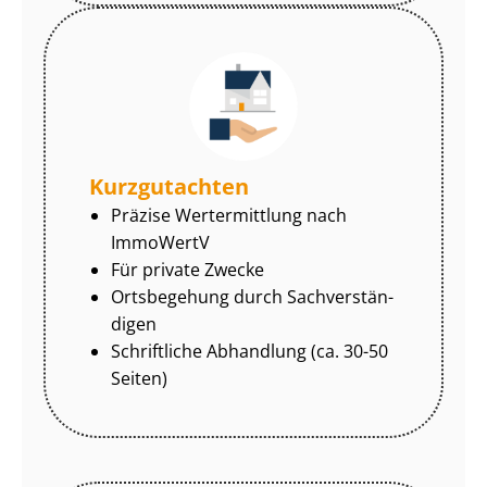
Kurzgutachten
Präzise Wertermittlung nach
ImmoWertV
Für private Zwecke
Ortsbegehung durch Sach­ver­stän­
di­gen
Schriftliche Abhandlung (ca. 30-50
Seiten)