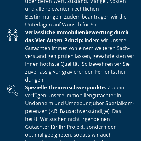
über deren Wert, Zustand, Mängel, Kosten
und alle relevanten rechtlichen
Bestimmungen. Zudem beantragen wir die
Unterlagen auf Wunsch für Sie.
Verlässliche Im­mo­bi­li­en­be­wer­tung durch
das Vier-Augen-Prinzip:
Indem wir unsere
Gutachten immer von einem weiteren Sach­
ver­stän­di­gen prüfen lassen, gewährleisten wir
Ihnen höchste Qualität. So bewahren wir Sie
zuverlässig vor gravierenden Fehl­ent­schei­
dun­gen.
Spezielle The­men­schwer­punk­te:
Zudem
verfügen unsere Im­mo­bi­li­en­gut­ach­ter in
Undenheim und Umgebung über Spe­zi­al­kom­
pe­ten­zen (z.B. Bau­sach­ver­stän­di­ge). Das
heißt: Wir suchen nicht irgendeinen
Gutachter für Ihr Projekt, sondern den
optimal geeigneten, sodass wir auch