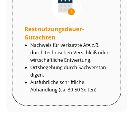
Rest­nut­zungs­dau­er-
Gutachten
Nachweis für verkürzte AfA z.B.
durch technischen Verschleiß oder
wirtschaftliche Entwertung.
Ortsbegehung durch Sach­ver­stän­
di­gen.
Ausführliche schriftliche
Abhandlung (ca. 30-50 Seiten)