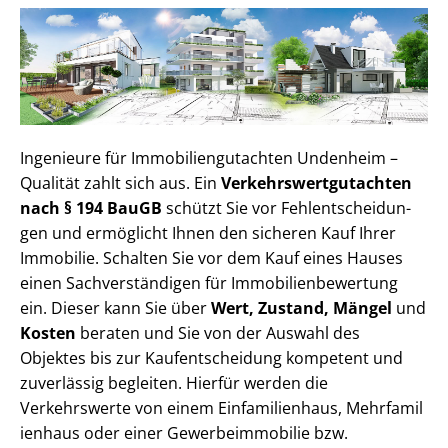
Ingenieure für Im­mo­bi­li­en­gut­ach­ten Undenheim –
Qualität zahlt sich aus. Ein
Ver­kehrs­wert­gut­ach­ten
nach § 194 BauGB
schützt Sie vor Fehl­ent­schei­dun­
gen und ermöglicht Ihnen den sicheren Kauf Ihrer
Immobilie. Schalten Sie vor dem Kauf eines Hauses
einen Sach­ver­stän­di­gen für Im­mo­bi­li­en­be­wer­tung
ein. Dieser kann Sie über
Wert, Zustand, Mängel
und
Kosten
beraten und Sie von der Auswahl des
Objektes bis zur Kauf­ent­schei­dung kompetent und
zuverlässig begleiten. Hierfür werden die
Verkehrswerte von einem Einfamilienhaus, Mehr­fa­mi­l
i­en­haus oder einer Ge­wer­be­im­mo­bi­lie bzw.