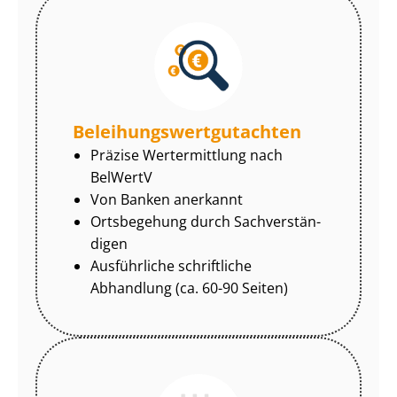
Be­lei­hungs­wert­gut­ach­ten
Präzise Wertermittlung nach
BelWertV
Von Banken anerkannt
Ortsbegehung durch Sach­ver­stän­
di­gen
Ausführliche schriftliche
Abhandlung (ca. 60-90 Seiten)