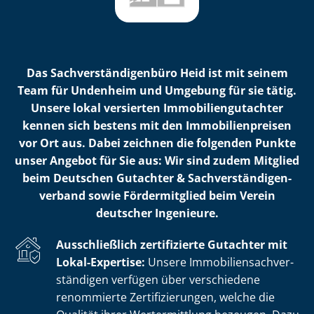
Das Sach­ver­stän­di­gen­bü­ro Heid ist mit seinem
Team für Undenheim und Umgebung für sie tätig.
Unsere lokal versierten Im­mo­bi­li­en­gut­ach­ter
kennen sich bestens mit den Im­mo­bi­li­en­prei­sen
vor Ort aus. Dabei zeichnen die folgenden Punkte
unser Angebot für Sie aus: Wir sind zudem Mitglied
beim Deutschen Gutachter & Sach­ver­stän­di­gen­
ver­band sowie Fördermitglied beim Verein
deutscher Ingenieure.
Ausschließlich zertifizierte Gutachter mit
Lokal-Expertise:
Unsere Im­mo­bi­li­en­sach­ver­
stän­di­gen verfügen über verschiedene
renommierte Zer­ti­fi­zie­run­gen, welche die