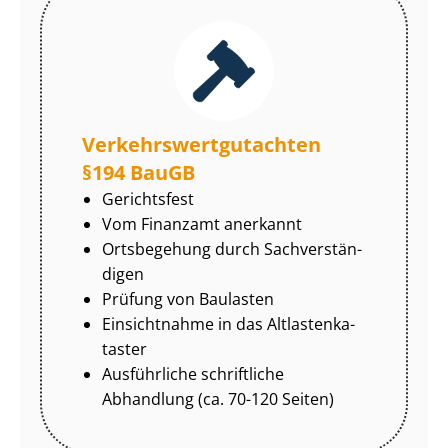
Ver­kehrs­wert­gut­ach­ten
§194 BauGB
Gerichtsfest
Vom Finanzamt anerkannt
Ortsbegehung durch Sach­ver­stän­
di­gen
Prüfung von Baulasten
Einsichtnahme in das Alt­las­ten­ka­
tas­ter
Ausführliche schriftliche
Abhandlung (ca. 70-120 Seiten)