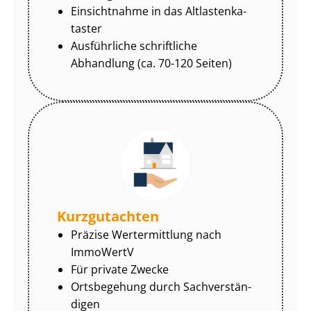
Einsichtnahme in das Alt­las­ten­ka­
tas­ter
Ausführliche schriftliche
Abhandlung (ca. 70-120 Seiten)
Kurzgutachten
Präzise Wertermittlung nach
ImmoWertV
Für private Zwecke
Ortsbegehung durch Sach­ver­stän­
di­gen