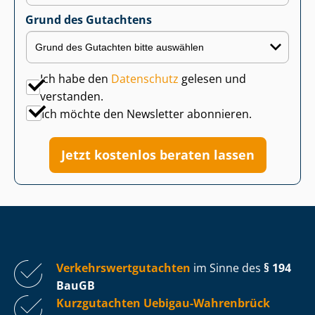
Grund des Gutachtens
Ich habe den
Datenschutz
gelesen und
verstanden.
Ich möchte den Newsletter abonnieren.
Jetzt kostenlos beraten lassen
Ver­kehrs­wert­gut­ach­ten
im Sinne des
§ 194
BauGB
Kurzgutachten Uebigau-Wahrenbrück