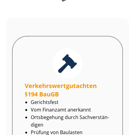
Ver­kehrs­wert­gut­ach­ten
§194 BauGB
Gerichtsfest
Vom Finanzamt anerkannt
Ortsbegehung durch Sach­ver­stän­
di­gen
Prüfung von Baulasten