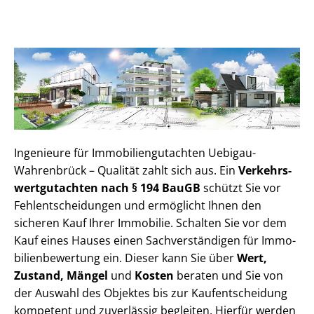
Ingenieure für Im­mo­bi­li­en­gut­ach­ten Uebigau-
Wahrenbrück – Qualität zahlt sich aus. Ein
Ver­kehrs­
wert­gut­ach­ten nach § 194 BauGB
schützt Sie vor
Fehl­ent­schei­dun­gen und ermöglicht Ihnen den
sicheren Kauf Ihrer Immobilie. Schalten Sie vor dem
Kauf eines Hauses einen Sach­ver­stän­di­gen für Im­mo­
bi­li­en­be­wer­tung ein. Dieser kann Sie über
Wert,
Zustand, Mängel
und
Kosten
beraten und Sie von
der Auswahl des Objektes bis zur Kauf­ent­schei­dung
kompetent und zuverlässig begleiten. Hierfür werden