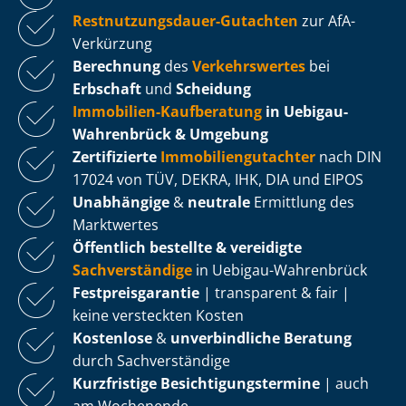
Rest­nut­zungs­dau­er-Gutachten
zur AfA-
Verkürzung
Berechnung
des
Verkehrswertes
bei
Erbschaft
und
Scheidung
Immobilien-Kaufberatung
in Uebigau-
Wahrenbrück & Umgebung
Zertifizierte
Im­mo­bi­li­en­gut­ach­ter
nach DIN
17024 von TÜV, DEKRA, IHK, DIA und EIPOS
Unabhängige
&
neutrale
Ermittlung des
Marktwertes
Öffentlich bestellte & vereidigte
Sachverständige
in Uebigau-Wahrenbrück
Fest­preis­ga­ran­tie
| transparent & fair |
keine versteckten Kosten
Kostenlose
&
unverbindliche Beratung
durch Sachverständige
Kurzfristige Be­sich­ti­gungs­ter­mi­ne
| auch
am Wochenende