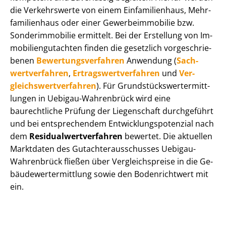
die Verkehrswerte von einem Einfamilienhaus, Mehr­
fa­mi­li­en­haus oder einer Ge­wer­be­im­mo­bi­lie bzw.
Sonderimmobilie ermittelt. Bei der Erstellung von Im­
mo­bi­li­en­gut­ach­ten finden die gesetzlich vor­ge­schrie­
be­nen
Be­wer­tungs­ver­fah­ren
Anwendung (
Sach­
wert­ver­fah­ren
,
Er­trags­wert­ver­fah­ren
und
Ver­
gleichs­wert­ver­fah­ren
). Für Grund­stücks­wert­ermitt­
lun­gen in Uebigau-Wahrenbrück wird eine
baurechtliche Prüfung der Liegenschaft durchgeführt
und bei entsprechendem Ent­wick­lungs­po­ten­zi­al nach
dem
Re­si­du­al­wert­ver­fah­ren
bewertet. Die aktuellen
Marktdaten des Gut­ach­ter­aus­schus­ses Uebigau-
Wahrenbrück fließen über Ver­gleichs­prei­se in die Ge­
bäu­de­wert­ermitt­lung sowie den Bodenrichtwert mit
ein.