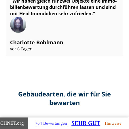
Wir haben gleich für zwei Objekte eine Im­mo­
bi­li­en­be­wer­tung durchführen lassen und sind
mit Heid Immobilien sehr zufrieden.
Charlotte Bohlmann
vor 6 Tagen
Gebäudearten, die wir für Sie
bewerten
SEHR GUT
ICHNET
.org
764 Bewertungen
Hinweise