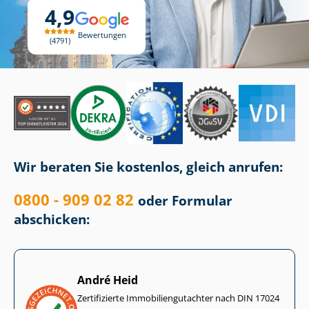
4,9
Bewertungen
4791
Wir beraten Sie kostenlos, gleich anrufen:
0800 - 909 02 82
oder Formular
abschicken:
André Heid
Zertifizierte Im­mo­bi­li­en­gut­ach­ter nach DIN 17024