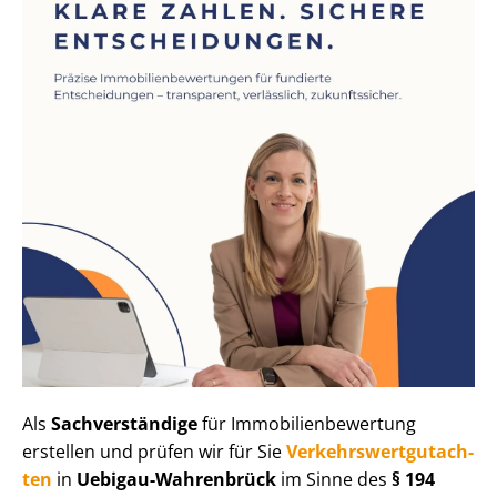
Als
Sachverständige
für Im­mo­bi­li­en­be­wer­tung
erstellen und prüfen wir für Sie
Ver­kehrs­wert­gut­ach­
ten
in
Uebigau-Wahrenbrück
im Sinne des
§ 194