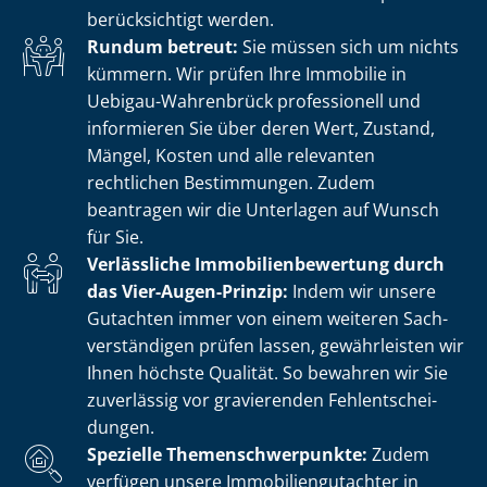
berücksichtigt werden.
Rundum betreut:
Sie müssen sich um nichts
kümmern. Wir prüfen Ihre Immobilie in
Uebigau-Wahrenbrück professionell und
informieren Sie über deren Wert, Zustand,
Mängel, Kosten und alle relevanten
rechtlichen Bestimmungen. Zudem
beantragen wir die Unterlagen auf Wunsch
für Sie.
Verlässliche Im­mo­bi­li­en­be­wer­tung durch
das Vier-Augen-Prinzip:
Indem wir unsere
Gutachten immer von einem weiteren Sach­
ver­stän­di­gen prüfen lassen, gewährleisten wir
Ihnen höchste Qualität. So bewahren wir Sie
zuverlässig vor gravierenden Fehl­ent­schei­
dun­gen.
Spezielle The­men­schwer­punk­te:
Zudem
verfügen unsere Im­mo­bi­li­en­gut­ach­ter in