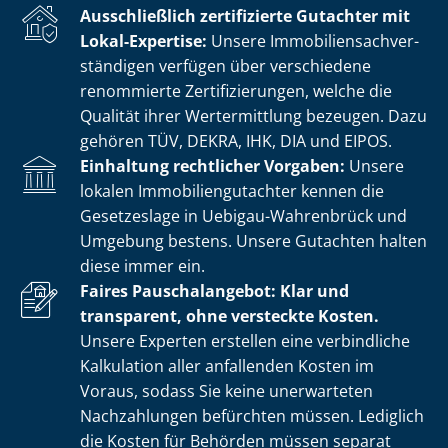
Ausschließlich zertifizierte Gutachter mit
Lokal-Expertise:
Unsere Im­mo­bi­li­en­sach­ver­
stän­di­gen verfügen über verschiedene
renommierte Zer­ti­fi­zie­run­gen, welche die
Qualität ihrer Wertermittlung bezeugen. Dazu
gehören TÜV, DEKRA, IHK, DIA und EIPOS.
Einhaltung rechtlicher Vorgaben:
Unsere
lokalen Im­mo­bi­li­en­gut­ach­ter kennen die
Gesetzeslage in Uebigau-Wahrenbrück und
Umgebung bestens. Unsere Gutachten halten
diese immer ein.
Faires Pauschalangebot: Klar und
transparent, ohne versteckte Kosten.
Unsere Experten erstellen eine verbindliche
Kalkulation aller anfallenden Kosten im
Voraus, sodass Sie keine unerwarteten
Nachzahlungen befürchten müssen. Lediglich
die Kosten für Behörden müssen separat