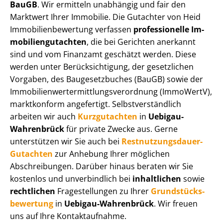
BauGB
. Wir ermitteln unabhängig und fair den
Marktwert Ihrer Immobilie. Die Gutachter von Heid
Im­mo­bi­li­en­be­wer­tung verfassen
professionelle Im­
mo­bi­li­en­gut­ach­ten
, die bei Gerichten anerkannt
sind und vom Finanzamt geschätzt werden. Diese
werden unter Be­rück­sich­ti­gung, der gesetzlichen
Vorgaben, des Baugesetzbuches (BauGB) sowie der
Im­mo­bi­li­en­wert­ermitt­lungs­ver­ord­nung (ImmoWertV),
marktkonform angefertigt. Selbst­ver­ständ­lich
arbeiten wir auch
Kurzgutachten
in
Uebigau-
Wahrenbrück
für private Zwecke aus. Gerne
unterstützen wir Sie auch bei
Rest­nut­zungs­dau­er-
Gutachten
zur Anhebung Ihrer möglichen
Abschreibungen. Darüber hinaus beraten wir Sie
kostenlos und unverbindlich bei
inhaltlichen
sowie
rechtlichen
Fragestellungen zu Ihrer
Grund­stücks­
be­wer­tung
in
Uebigau-Wahrenbrück
. Wir freuen
uns auf Ihre Kontaktaufnahme.