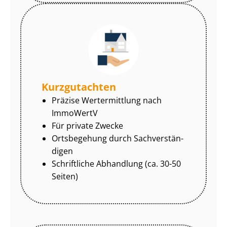
Kurzgutachten
Präzise Wertermittlung nach
ImmoWertV
Für private Zwecke
Ortsbegehung durch Sach­ver­stän­
di­gen
Schriftliche Abhandlung (ca. 30-50
Seiten)