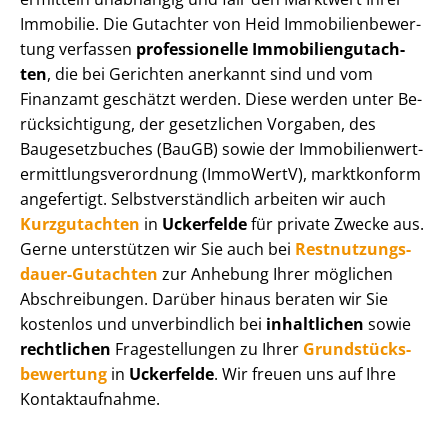
Immobilie. Die Gutachter von Heid Im­mo­bi­li­en­be­wer­
tung verfassen
professionelle Im­mo­bi­li­en­gut­ach­
ten
, die bei Gerichten anerkannt sind und vom
Finanzamt geschätzt werden. Diese werden unter Be­
rück­sich­ti­gung, der gesetzlichen Vorgaben, des
Baugesetzbuches (BauGB) sowie der Im­mo­bi­li­en­wert­
ermitt­lungs­ver­ord­nung (ImmoWertV), marktkonform
angefertigt. Selbst­ver­ständ­lich arbeiten wir auch
Kurzgutachten
in
Uckerfelde
für private Zwecke aus.
Gerne unterstützen wir Sie auch bei
Rest­nut­zungs­
dau­er-Gutachten
zur Anhebung Ihrer möglichen
Abschreibungen. Darüber hinaus beraten wir Sie
kostenlos und unverbindlich bei
inhaltlichen
sowie
rechtlichen
Fragestellungen zu Ihrer
Grund­stücks­
be­wer­tung
in
Uckerfelde
. Wir freuen uns auf Ihre
Kontaktaufnahme.