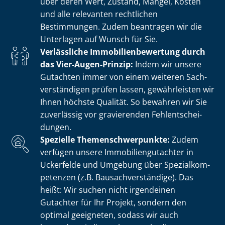
über deren Wert, Zustand, Mängel, Kosten
und alle relevanten rechtlichen
Bestimmungen. Zudem beantragen wir die
Unterlagen auf Wunsch für Sie.
Verlässliche Im­mo­bi­li­en­be­wer­tung durch
das Vier-Augen-Prinzip:
Indem wir unsere
Gutachten immer von einem weiteren Sach­
ver­stän­di­gen prüfen lassen, gewährleisten wir
Ihnen höchste Qualität. So bewahren wir Sie
zuverlässig vor gravierenden Fehl­ent­schei­
dun­gen.
Spezielle The­men­schwer­punk­te:
Zudem
verfügen unsere Im­mo­bi­li­en­gut­ach­ter in
Uckerfelde und Umgebung über Spe­zi­al­kom­
pe­ten­zen (z.B. Bau­sach­ver­stän­di­ge). Das
heißt: Wir suchen nicht irgendeinen
Gutachter für Ihr Projekt, sondern den
optimal geeigneten, sodass wir auch