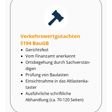
Ver­kehrs­wert­gut­ach­ten
§194 BauGB
Gerichtsfest
Vom Finanzamt anerkannt
Ortsbegehung durch Sach­ver­stän­
di­gen
Prüfung von Baulasten
Einsichtnahme in das Alt­las­ten­ka­
tas­ter
Ausführliche schriftliche
Abhandlung (ca. 70-120 Seiten)