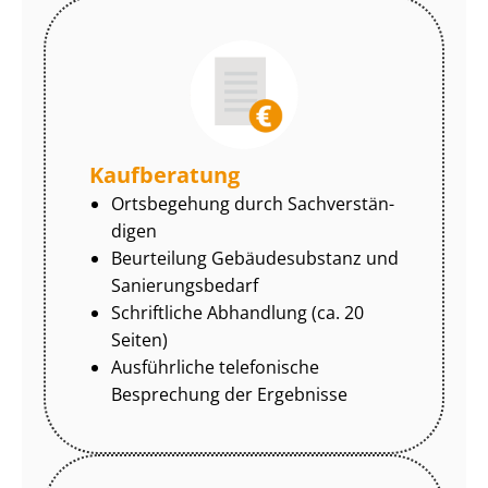
Kaufberatung
Ortsbegehung durch Sach­ver­stän­
di­gen
Beurteilung Gebäudesubstanz und
Sa­nie­rungs­be­darf
Schriftliche Abhandlung (ca. 20
Seiten)
Ausführliche telefonische
Besprechung der Ergebnisse