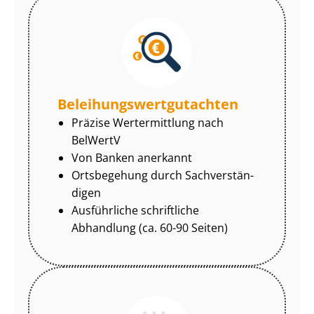
Be­lei­hungs­wert­gut­ach­ten
Präzise Wertermittlung nach
BelWertV
Von Banken anerkannt
Ortsbegehung durch Sach­ver­stän­
di­gen
Ausführliche schriftliche
Abhandlung (ca. 60-90 Seiten)