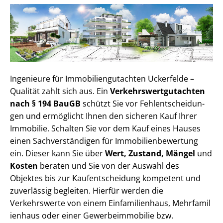
Ingenieure für Im­mo­bi­li­en­gut­ach­ten Uckerfelde –
Qualität zahlt sich aus. Ein
Ver­kehrs­wert­gut­ach­ten
nach § 194 BauGB
schützt Sie vor Fehl­ent­schei­dun­
gen und ermöglicht Ihnen den sicheren Kauf Ihrer
Immobilie. Schalten Sie vor dem Kauf eines Hauses
einen Sach­ver­stän­di­gen für Im­mo­bi­li­en­be­wer­tung
ein. Dieser kann Sie über
Wert, Zustand, Mängel
und
Kosten
beraten und Sie von der Auswahl des
Objektes bis zur Kauf­ent­schei­dung kompetent und
zuverlässig begleiten. Hierfür werden die
Verkehrswerte von einem Einfamilienhaus, Mehr­fa­mi­l
i­en­haus oder einer Ge­wer­be­im­mo­bi­lie bzw.