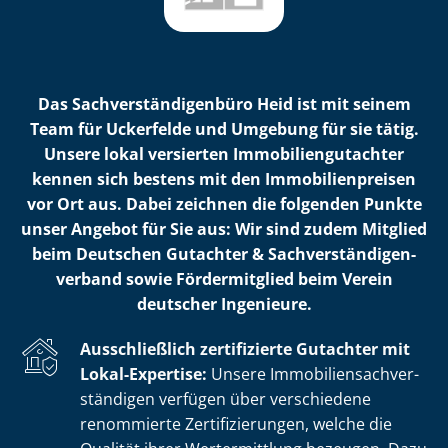
Das Sach­ver­stän­di­gen­bü­ro Heid ist mit seinem
Team für Uckerfelde und Umgebung für sie tätig.
Unsere lokal versierten Im­mo­bi­li­en­gut­ach­ter
kennen sich bestens mit den Im­mo­bi­li­en­prei­sen
vor Ort aus. Dabei zeichnen die folgenden Punkte
unser Angebot für Sie aus: Wir sind zudem Mitglied
beim Deutschen Gutachter & Sach­ver­stän­di­gen­
ver­band sowie Fördermitglied beim Verein
deutscher Ingenieure.
Ausschließlich zertifizierte Gutachter mit
Lokal-Expertise:
Unsere Im­mo­bi­li­en­sach­ver­
stän­di­gen verfügen über verschiedene
renommierte Zer­ti­fi­zie­run­gen, welche die