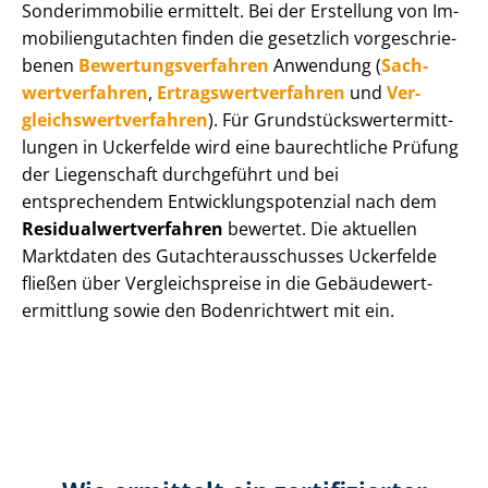
Sonderimmobilie ermittelt. Bei der Erstellung von Im­
mo­bi­li­en­gut­ach­ten finden die gesetzlich vor­ge­schrie­
be­nen
Be­wer­tungs­ver­fah­ren
Anwendung (
Sach­
wert­ver­fah­ren
,
Er­trags­wert­ver­fah­ren
und
Ver­
gleichs­wert­ver­fah­ren
). Für Grund­stücks­wert­ermitt­
lun­gen in Uckerfelde wird eine baurechtliche Prüfung
der Liegenschaft durchgeführt und bei
entsprechendem Ent­wick­lungs­po­ten­zi­al nach dem
Re­si­du­al­wert­ver­fah­ren
bewertet. Die aktuellen
Marktdaten des Gut­ach­ter­aus­schus­ses Uckerfelde
fließen über Ver­gleichs­prei­se in die Ge­bäu­de­wert­
ermitt­lung sowie den Bodenrichtwert mit ein.