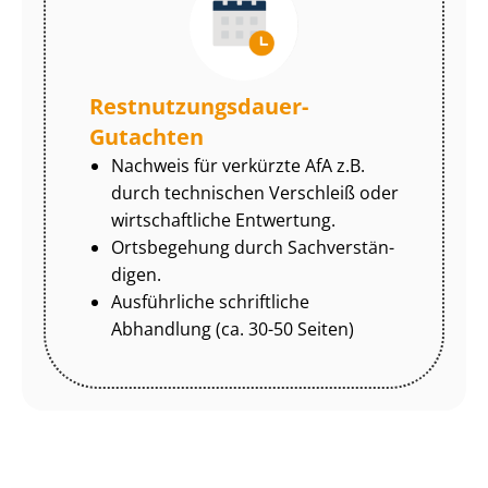
Rest­nut­zungs­dau­er-
Gutachten
Nachweis für verkürzte AfA z.B.
durch technischen Verschleiß oder
wirtschaftliche Entwertung.
Ortsbegehung durch Sach­ver­stän­
di­gen.
Ausführliche schriftliche
Abhandlung (ca. 30-50 Seiten)