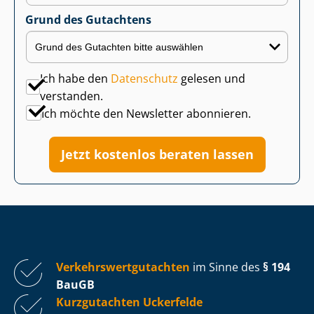
Grund des Gutachtens
Ich habe den
Datenschutz
gelesen und
verstanden.
Ich möchte den Newsletter abonnieren.
Jetzt kostenlos beraten lassen
Ver­kehrs­wert­gut­ach­ten
im Sinne des
§ 194
BauGB
Kurzgutachten Uckerfelde