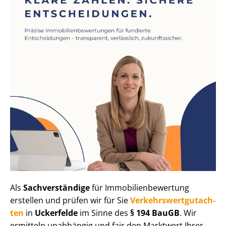
Als
Sachverständige
für Im­mo­bi­li­en­be­wer­tung
erstellen und prüfen wir für Sie
Ver­kehrs­wert­gut­ach­
ten
in
Uckerfelde
im Sinne des
§ 194 BauGB
. Wir
ermitteln unabhängig und fair den Marktwert Ihrer