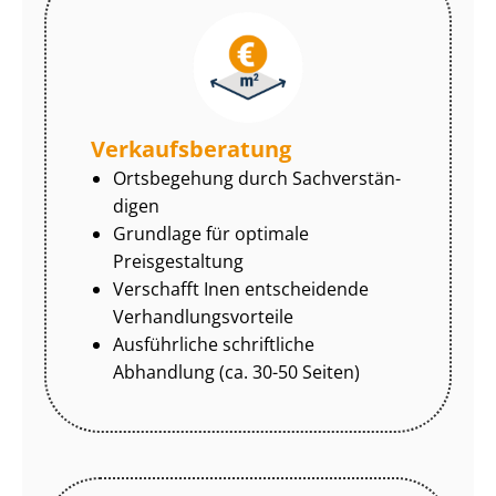
Ver­kaufs­be­ra­tung
Ortsbegehung durch Sach­ver­stän­
di­gen
Grundlage für optimale
Preisgestaltung
Verschafft Inen entscheidende
Ver­hand­lungs­vor­tei­le
Ausführliche schriftliche
Abhandlung (ca. 30-50 Seiten)