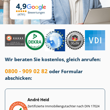
4,9
Bewertungen
4791
Wir beraten Sie kostenlos, gleich anrufen:
0800 - 909 02 82
oder Formular
abschicken:
André Heid
Zertifizierte Im­mo­bi­li­en­gut­ach­ter nach DIN 17024