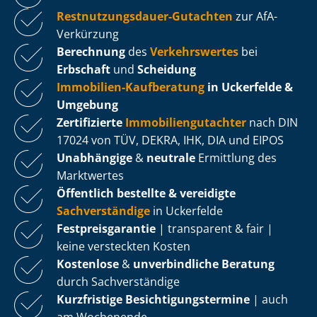
Rest­nut­zungs­dau­er-Gutachten
zur AfA-
Verkürzung
Berechnung
des
Verkehrswertes
bei
Erbschaft
und
Scheidung
Immobilien-Kaufberatung
in Uckerfelde &
Umgebung
Zertifizierte
Im­mo­bi­li­en­gut­ach­ter
nach DIN
17024 von TÜV, DEKRA, IHK, DIA und EIPOS
Unabhängige
&
neutrale
Ermittlung des
Marktwertes
Öffentlich bestellte & vereidigte
Sachverständige
in Uckerfelde
Fest­preis­ga­ran­tie
| transparent & fair |
keine versteckten Kosten
Kostenlose
&
unverbindliche Beratung
durch Sachverständige
Kurzfristige Be­sich­ti­gungs­ter­mi­ne
| auch
am Wochenende