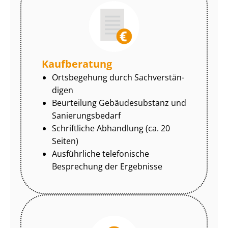
Kaufberatung
Ortsbegehung durch Sach­ver­stän­
di­gen
Beurteilung Gebäudesubstanz und
Sa­nie­rungs­be­darf
Schriftliche Abhandlung (ca. 20
Seiten)
Ausführliche telefonische
Besprechung der Ergebnisse