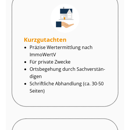
Kurzgutachten
Präzise Wertermittlung nach
ImmoWertV
Für private Zwecke
Ortsbegehung durch Sach­ver­stän­
di­gen
Schriftliche Abhandlung (ca. 30-50
Seiten)