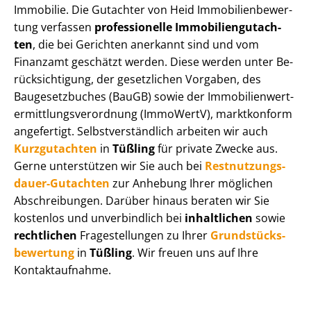
Immobilie. Die Gutachter von Heid Im­mo­bi­li­en­be­wer­
tung verfassen
professionelle Im­mo­bi­li­en­gut­ach­
ten
, die bei Gerichten anerkannt sind und vom
Finanzamt geschätzt werden. Diese werden unter Be­
rück­sich­ti­gung, der gesetzlichen Vorgaben, des
Baugesetzbuches (BauGB) sowie der Im­mo­bi­li­en­wert­
ermitt­lungs­ver­ord­nung (ImmoWertV), marktkonform
angefertigt. Selbst­ver­ständ­lich arbeiten wir auch
Kurzgutachten
in
Tüßling
für private Zwecke aus.
Gerne unterstützen wir Sie auch bei
Rest­nut­zungs­
dau­er-Gutachten
zur Anhebung Ihrer möglichen
Abschreibungen. Darüber hinaus beraten wir Sie
kostenlos und unverbindlich bei
inhaltlichen
sowie
rechtlichen
Fragestellungen zu Ihrer
Grund­stücks­
be­wer­tung
in
Tüßling
. Wir freuen uns auf Ihre
Kontaktaufnahme.