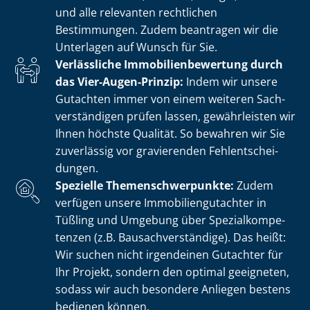
und alle relevanten rechtlichen
Bestimmungen. Zudem beantragen wir die
Unterlagen auf Wunsch für Sie.
Verlässliche Im­mo­bi­li­en­be­wer­tung durch
das Vier-Augen-Prinzip:
Indem wir unsere
Gutachten immer von einem weiteren Sach­
ver­stän­di­gen prüfen lassen, gewährleisten wir
Ihnen höchste Qualität. So bewahren wir Sie
zuverlässig vor gravierenden Fehl­ent­schei­
dun­gen.
Spezielle The­men­schwer­punk­te:
Zudem
verfügen unsere Im­mo­bi­li­en­gut­ach­ter in
Tüßling und Umgebung über Spe­zi­al­kom­pe­
ten­zen (z.B. Bau­sach­ver­stän­di­ge). Das heißt:
Wir suchen nicht irgendeinen Gutachter für
Ihr Projekt, sondern den optimal geeigneten,
sodass wir auch besondere Anliegen bestens
bedienen können.