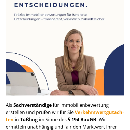
Als
Sachverständige
für Im­mo­bi­li­en­be­wer­tung
erstellen und prüfen wir für Sie
Ver­kehrs­wert­gut­ach­
ten
in
Tüßling
im Sinne des
§ 194 BauGB
. Wir
ermitteln unabhängig und fair den Marktwert Ihrer