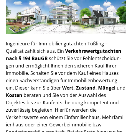
Ingenieure für Im­mo­bi­li­en­gut­ach­ten Tüßling –
Qualität zahlt sich aus. Ein
Ver­kehrs­wert­gut­ach­ten
nach § 194 BauGB
schützt Sie vor Fehl­ent­schei­dun­
gen und ermöglicht Ihnen den sicheren Kauf Ihrer
Immobilie. Schalten Sie vor dem Kauf eines Hauses
einen Sach­ver­stän­di­gen für Im­mo­bi­li­en­be­wer­tung
ein. Dieser kann Sie über
Wert, Zustand, Mängel
und
Kosten
beraten und Sie von der Auswahl des
Objektes bis zur Kauf­ent­schei­dung kompetent und
zuverlässig begleiten. Hierfür werden die
Verkehrswerte von einem Einfamilienhaus, Mehr­fa­mi­l
i­en­haus oder einer Ge­wer­be­im­mo­bi­lie bzw.