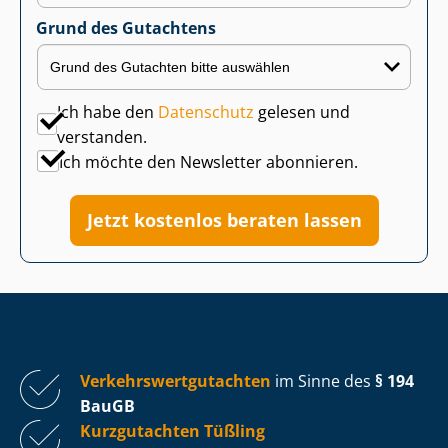
Grund des Gutachtens
Ich habe den
Datenschutz
gelesen und
verstanden.
Ich möchte den Newsletter abonnieren.
Jetzt kostenlos beraten lassen
Ver­kehrs­wert­gut­ach­ten
im Sinne des
§ 194
BauGB
Kurzgutachten Tüßling