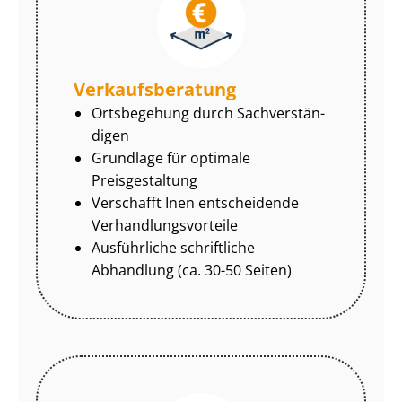
Ver­kaufs­be­ra­tung
Ortsbegehung durch Sach­ver­stän­
di­gen
Grundlage für optimale
Preisgestaltung
Verschafft Inen entscheidende
Ver­hand­lungs­vor­tei­le
Ausführliche schriftliche
Abhandlung (ca. 30-50 Seiten)