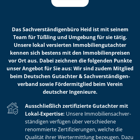
Das Sach­ver­stän­di­gen­bü­ro Heid ist mit seinem
Team für Tüßling und Umgebung für sie tätig.
Unsere lokal versierten Im­mo­bi­li­en­gut­ach­ter
kennen sich bestens mit den Im­mo­bi­li­en­prei­sen
vor Ort aus. Dabei zeichnen die folgenden Punkte
unser Angebot für Sie aus: Wir sind zudem Mitglied
beim Deutschen Gutachter & Sach­ver­stän­di­gen­
ver­band sowie Fördermitglied beim Verein
deutscher Ingenieure.
Ausschließlich zertifizierte Gutachter mit
Lokal-Expertise:
Unsere Im­mo­bi­li­en­sach­ver­
stän­di­gen verfügen über verschiedene
renommierte Zer­ti­fi­zie­run­gen, welche die
Qualität ihrer Wertermittlung bezeugen. Dazu