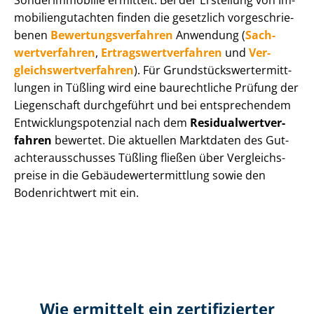
Sonderimmobilie ermittelt. Bei der Erstellung von Im­
mo­bi­li­en­gut­ach­ten finden die gesetzlich vor­ge­schrie­
be­nen
Be­wer­tungs­ver­fah­ren
Anwendung (
Sach­
wert­ver­fah­ren
,
Er­trags­wert­ver­fah­ren
und
Ver­
gleichs­wert­ver­fah­ren
). Für Grund­stücks­wert­ermitt­
lun­gen in Tüßling wird eine baurechtliche Prüfung der
Liegenschaft durchgeführt und bei entsprechendem
Ent­wick­lungs­po­ten­zi­al nach dem
Re­si­du­al­wert­ver­
fah­ren
bewertet. Die aktuellen Marktdaten des Gut­
ach­ter­aus­schus­ses Tüßling fließen über Ver­gleichs­
prei­se in die Ge­bäu­de­wert­ermitt­lung sowie den
Bodenrichtwert mit ein.
Wie ermittelt ein zertifizierter