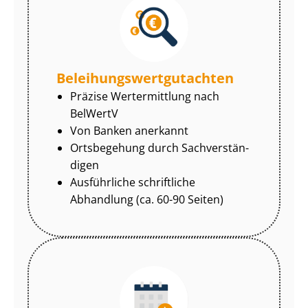
Be­lei­hungs­wert­gut­ach­ten
Präzise Wertermittlung nach
BelWertV
Von Banken anerkannt
Ortsbegehung durch Sach­ver­stän­
di­gen
Ausführliche schriftliche
Abhandlung (ca. 60-90 Seiten)