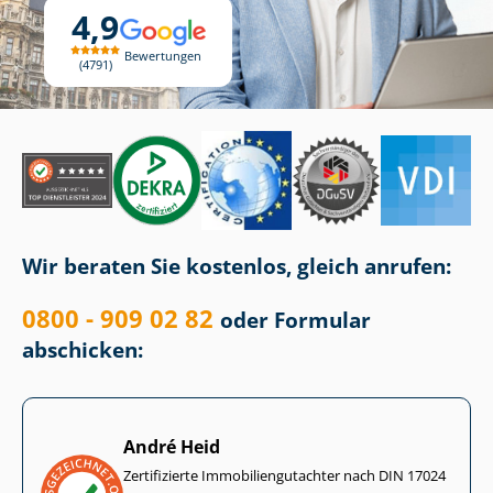
4,9
Bewertungen
4791
Wir beraten Sie kostenlos, gleich anrufen:
0800 - 909 02 82
oder Formular
abschicken:
André Heid
Zertifizierte Im­mo­bi­li­en­gut­ach­ter nach DIN 17024