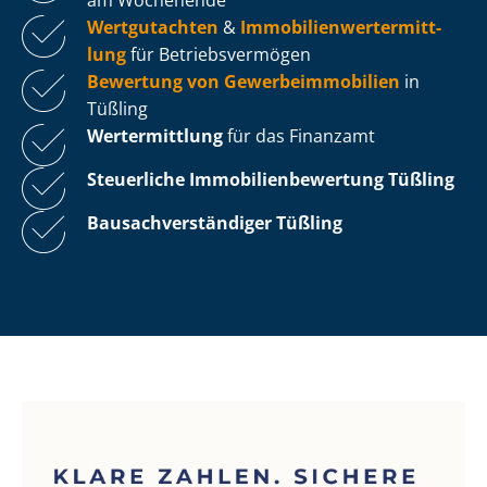
Wertgutachten
&
Im­mo­bi­li­en­wert­ermitt­
lung
für Be­triebs­ver­mö­gen
Bewertung von Ge­wer­be­im­mo­bi­li­en
in
Tüßling
Wertermittlung
für das Finanzamt
Steuerliche Im­mo­bi­li­en­be­wer­tung
Tüßling
Bau­sach­ver­stän­di­ger Tüßling