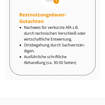
Rest­nut­zungs­dau­er-
Gutachten
Nachweis für verkürzte AfA z.B.
durch technischen Verschleiß oder
wirtschaftliche Entwertung.
Ortsbegehung durch Sach­ver­stän­
di­gen.
Ausführliche schriftliche
Abhandlung (ca. 30-50 Seiten)