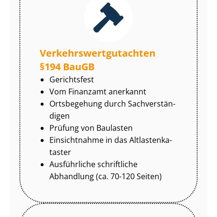
Ver­kehrs­wert­gut­ach­ten
§194 BauGB
Gerichtsfest
Vom Finanzamt anerkannt
Ortsbegehung durch Sach­ver­stän­
di­gen
Prüfung von Baulasten
Einsichtnahme in das Alt­las­ten­ka­
tas­ter
Ausführliche schriftliche
Abhandlung (ca. 70-120 Seiten)