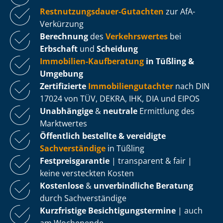
Rest­nut­zungs­dau­er-Gutachten
zur AfA-
Verkürzung
Berechnung
des
Verkehrswertes
bei
Erbschaft
und
Scheidung
Immobilien-Kaufberatung
in Tüßling &
Umgebung
Zertifizierte
Im­mo­bi­li­en­gut­ach­ter
nach DIN
17024 von TÜV, DEKRA, IHK, DIA und EIPOS
Unabhängige
&
neutrale
Ermittlung des
Marktwertes
Öffentlich bestellte & vereidigte
Sachverständige
in Tüßling
Fest­preis­ga­ran­tie
| transparent & fair |
keine versteckten Kosten
Kostenlose
&
unverbindliche Beratung
durch Sachverständige
Kurzfristige Be­sich­ti­gungs­ter­mi­ne
| auch
am Wochenende