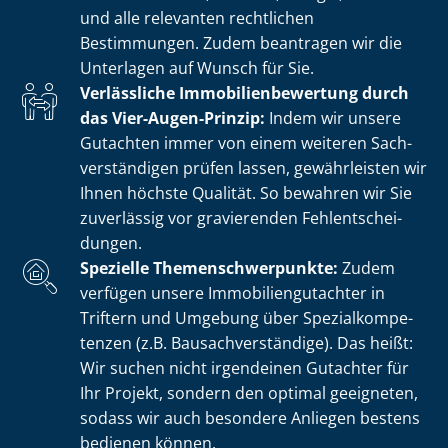
und alle relevanten rechtlichen
Bestimmungen. Zudem beantragen wir die
Unterlagen auf Wunsch für Sie.
Verlässliche Im­mo­bi­li­en­be­wer­tung durch
das Vier-Augen-Prinzip:
Indem wir unsere
Gutachten immer von einem weiteren Sach­
ver­stän­di­gen prüfen lassen, gewährleisten wir
Ihnen höchste Qualität. So bewahren wir Sie
zuverlässig vor gravierenden Fehl­ent­schei­
dun­gen.
Spezielle The­men­schwer­punk­te:
Zudem
verfügen unsere Im­mo­bi­li­en­gut­ach­ter in
Triftern und Umgebung über Spe­zi­al­kom­pe­
ten­zen (z.B. Bau­sach­ver­stän­di­ge). Das heißt:
Wir suchen nicht irgendeinen Gutachter für
Ihr Projekt, sondern den optimal geeigneten,
sodass wir auch besondere Anliegen bestens
bedienen können.