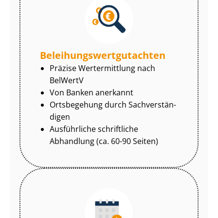
Be­lei­hungs­wert­gut­ach­ten
Präzise Wertermittlung nach
BelWertV
Von Banken anerkannt
Ortsbegehung durch Sach­ver­stän­
di­gen
Ausführliche schriftliche
Abhandlung (ca. 60-90 Seiten)