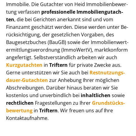
Immobilie. Die Gutachter von Heid Im­mo­bi­li­en­be­wer­
tung verfassen
professionelle Im­mo­bi­li­en­gut­ach­
ten
, die bei Gerichten anerkannt sind und vom
Finanzamt geschätzt werden. Diese werden unter Be­
rück­sich­ti­gung, der gesetzlichen Vorgaben, des
Baugesetzbuches (BauGB) sowie der Im­mo­bi­li­en­wert­
ermitt­lungs­ver­ord­nung (ImmoWertV), marktkonform
angefertigt. Selbst­ver­ständ­lich arbeiten wir auch
Kurzgutachten
in
Triftern
für private Zwecke aus.
Gerne unterstützen wir Sie auch bei
Rest­nut­zungs­
dau­er-Gutachten
zur Anhebung Ihrer möglichen
Abschreibungen. Darüber hinaus beraten wir Sie
kostenlos und unverbindlich bei
inhaltlichen
sowie
rechtlichen
Fragestellungen zu Ihrer
Grund­stücks­
be­wer­tung
in
Triftern
. Wir freuen uns auf Ihre
Kontaktaufnahme.