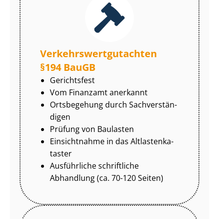
Ver­kehrs­wert­gut­ach­ten
§194 BauGB
Gerichtsfest
Vom Finanzamt anerkannt
Ortsbegehung durch Sach­ver­stän­
di­gen
Prüfung von Baulasten
Einsichtnahme in das Alt­las­ten­ka­
tas­ter
Ausführliche schriftliche
Abhandlung (ca. 70-120 Seiten)