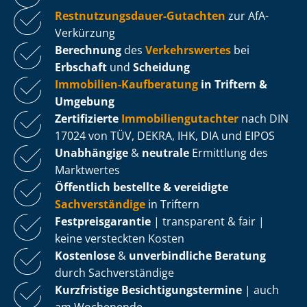
Rest­nut­zungs­dau­er-Gutachten
zur AfA-
Verkürzung
Berechnung
des
Verkehrswertes
bei
Erbschaft
und
Scheidung
Immobilien-Kaufberatung
in Triftern &
Umgebung
Zertifizierte
Im­mo­bi­li­en­gut­ach­ter
nach DIN
17024 von TÜV, DEKRA, IHK, DIA und EIPOS
Unabhängige
&
neutrale
Ermittlung des
Marktwertes
Öffentlich bestellte & vereidigte
Sachverständige
in Triftern
Fest­preis­ga­ran­tie
| transparent & fair |
keine versteckten Kosten
Kostenlose
&
unverbindliche Beratung
durch Sachverständige
Kurzfristige Be­sich­ti­gungs­ter­mi­ne
| auch
am Wochenende