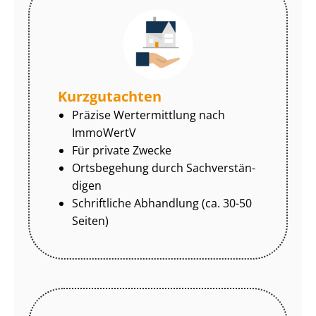
Kurzgutachten
Präzise Wertermittlung nach
ImmoWertV
Für private Zwecke
Ortsbegehung durch Sach­ver­stän­
di­gen
Schriftliche Abhandlung (ca. 30-50
Seiten)