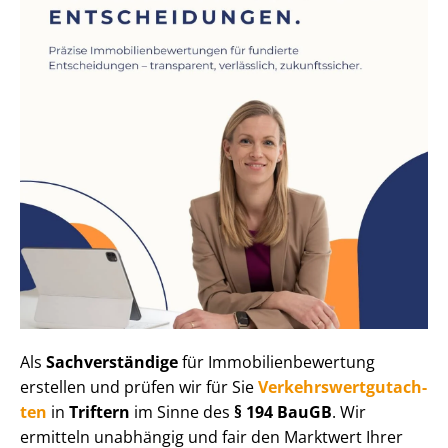
Als
Sachverständige
für Im­mo­bi­li­en­be­wer­tung
erstellen und prüfen wir für Sie
Ver­kehrs­wert­gut­ach­
ten
in
Triftern
im Sinne des
§ 194 BauGB
. Wir
ermitteln unabhängig und fair den Marktwert Ihrer