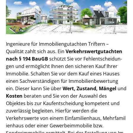
Ingenieure für Im­mo­bi­li­en­gut­ach­ten Triftern –
Qualität zahlt sich aus. Ein
Ver­kehrs­wert­gut­ach­ten
nach § 194 BauGB
schützt Sie vor Fehl­ent­schei­dun­
gen und ermöglicht Ihnen den sicheren Kauf Ihrer
Immobilie. Schalten Sie vor dem Kauf eines Hauses
einen Sach­ver­stän­di­gen für Im­mo­bi­li­en­be­wer­tung
ein. Dieser kann Sie über
Wert, Zustand, Mängel
und
Kosten
beraten und Sie von der Auswahl des
Objektes bis zur Kauf­ent­schei­dung kompetent und
zuverlässig begleiten. Hierfür werden die
Verkehrswerte von einem Einfamilienhaus, Mehr­fa­mi­l
i­en­haus oder einer Ge­wer­be­im­mo­bi­lie bzw.