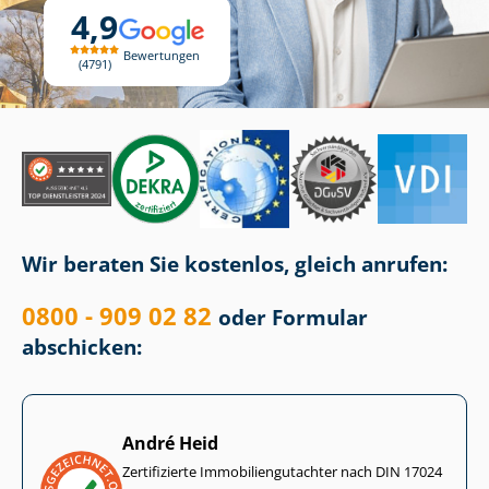
4,9
Bewertungen
4791
Wir beraten Sie kostenlos, gleich anrufen:
0800 - 909 02 82
oder Formular
abschicken:
André Heid
Zertifizierte Im­mo­bi­li­en­gut­ach­ter nach DIN 17024