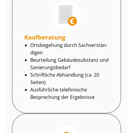
Kaufberatung
Ortsbegehung durch Sach­ver­stän­
di­gen
Beurteilung Gebäudesubstanz und
Sa­nie­rungs­be­darf
Schriftliche Abhandlung (ca. 20
Seiten)
Ausführliche telefonische
Besprechung der Ergebnisse