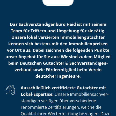
Das Sach­ver­stän­di­gen­bü­ro Heid ist mit seinem
Team für Triftern und Umgebung für sie tätig.
Unsere lokal versierten Im­mo­bi­li­en­gut­ach­ter
kennen sich bestens mit den Im­mo­bi­li­en­prei­sen
vor Ort aus. Dabei zeichnen die folgenden Punkte
unser Angebot für Sie aus: Wir sind zudem Mitglied
beim Deutschen Gutachter & Sach­ver­stän­di­gen­
ver­band sowie Fördermitglied beim Verein
deutscher Ingenieure.
Ausschließlich zertifizierte Gutachter mit
Lokal-Expertise:
Unsere Im­mo­bi­li­en­sach­ver­
stän­di­gen verfügen über verschiedene
renommierte Zer­ti­fi­zie­run­gen, welche die
Qualität ihrer Wertermittlung bezeugen. Dazu