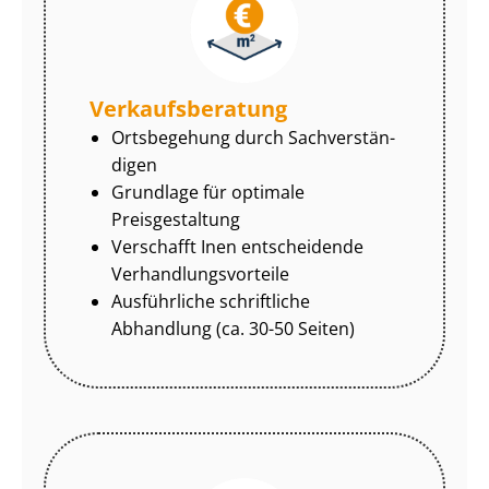
Ver­kaufs­be­ra­tung
Ortsbegehung durch Sach­ver­stän­
di­gen
Grundlage für optimale
Preisgestaltung
Verschafft Inen entscheidende
Ver­hand­lungs­vor­tei­le
Ausführliche schriftliche
Abhandlung (ca. 30-50 Seiten)