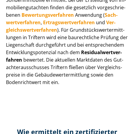
Sonderimmobilie ermittelt. Bei der Erstellung von Im­
mo­bi­li­en­gut­ach­ten finden die gesetzlich vor­ge­schrie­
be­nen
Be­wer­tungs­ver­fah­ren
Anwendung (
Sach­
wert­ver­fah­ren
,
Er­trags­wert­ver­fah­ren
und
Ver­
gleichs­wert­ver­fah­ren
). Für Grund­stücks­wert­ermitt­
lun­gen in Triftern wird eine baurechtliche Prüfung der
Liegenschaft durchgeführt und bei entsprechendem
Ent­wick­lungs­po­ten­zi­al nach dem
Re­si­du­al­wert­ver­
fah­ren
bewertet. Die aktuellen Marktdaten des Gut­
ach­ter­aus­schus­ses Triftern fließen über Ver­gleichs­
prei­se in die Ge­bäu­de­wert­ermitt­lung sowie den
Bodenrichtwert mit ein.
Wie ermittelt ein zertifizierter