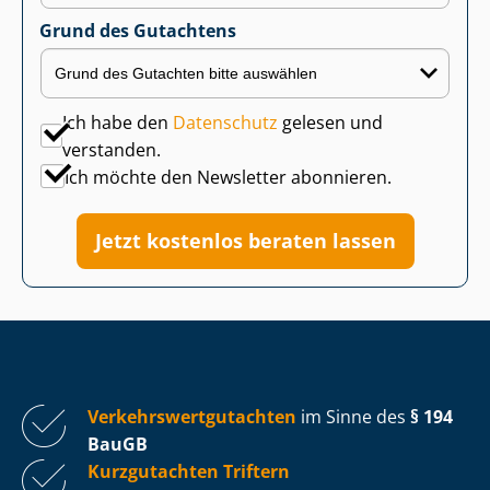
Grund des Gutachtens
Ich habe den
Datenschutz
gelesen und
verstanden.
Ich möchte den Newsletter abonnieren.
Jetzt kostenlos beraten lassen
Ver­kehrs­wert­gut­ach­ten
im Sinne des
§ 194
BauGB
Kurzgutachten Triftern