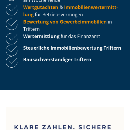
Wertgutachten
&
Im­mo­bi­li­en­wert­ermitt­
lung
für Be­triebs­ver­mö­gen
Bewertung von Ge­wer­be­im­mo­bi­li­en
in
Triftern
Wertermittlung
für das Finanzamt
Steuerliche Im­mo­bi­li­en­be­wer­tung
Triftern
Bau­sach­ver­stän­di­ger Triftern