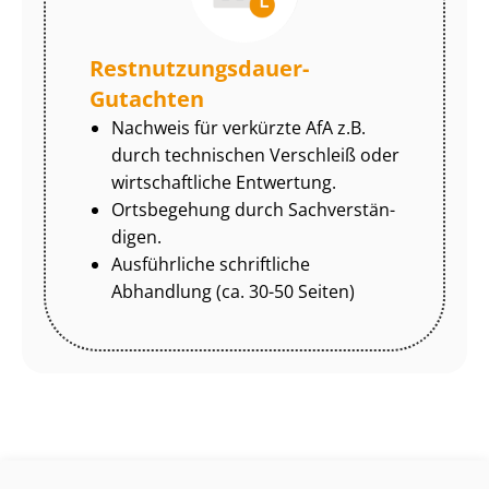
Rest­nut­zungs­dau­er-
Gutachten
Nachweis für verkürzte AfA z.B.
durch technischen Verschleiß oder
wirtschaftliche Entwertung.
Ortsbegehung durch Sach­ver­stän­
di­gen.
Ausführliche schriftliche
Abhandlung (ca. 30-50 Seiten)