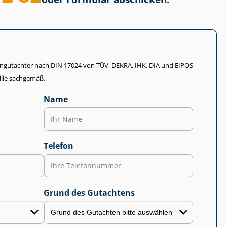
li­en­gut­ach­ter nach DIN 17024 von TÜV, DEKRA, IHK, DIA und EIPOS
lie sachgemäß.
Name
Telefon
Grund des Gutachtens