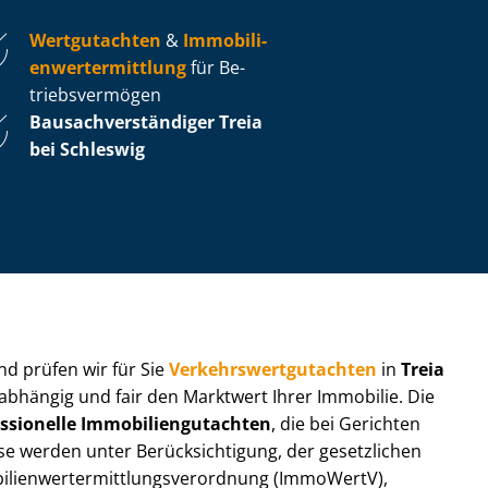
Wertgutachten
&
Im­mo­bi­li­
en­wert­ermitt­lung
für Be­
triebs­ver­mö­gen
Bau­sach­ver­stän­di­ger Treia
bei Schleswig
 und prüfen wir für Sie
Ver­kehrs­wert­gut­ach­ten
in
Treia
nabhängig und fair den Marktwert Ihrer Immobilie. Die
ssionelle Im­mo­bi­li­en­gut­ach­ten
, die bei Gerichten
werden unter Be­rück­sich­ti­gung, der gesetzlichen
i­en­wert­ermitt­lungs­ver­ord­nung (ImmoWertV),