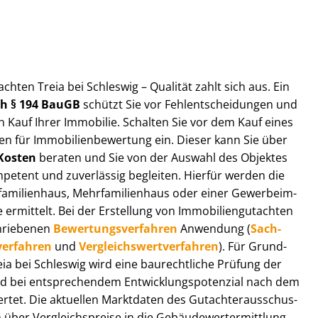
t­ach­ten Treia bei Schleswig – Qualität zahlt sich aus. Ein
ach § 194 BauGB
schützt Sie vor Fehl­ent­schei­dun­gen und
 Kauf Ihrer Immobilie. Schalten Sie vor dem Kauf eines
n für Im­mo­bi­li­en­be­wer­tung ein. Dieser kann Sie über
Kosten
beraten und Sie von der Auswahl des Objektes
ompetent und zuverlässig begleiten. Hierfür werden die
ilienhaus, Mehr­fa­mi­li­en­haus oder einer Ge­wer­be­im­
rmittelt. Bei der Erstellung von Im­mo­bi­li­en­gut­ach­ten
hrie­be­nen
Be­wer­tungs­ver­fah­ren
Anwendung (
Sach­
ver­fah­ren
und
Ver­gleichs­wert­ver­fah­ren
). Für Grund­
Treia bei Schleswig wird eine baurechtliche Prüfung der
 bei entsprechendem Ent­wick­lungs­po­ten­zi­al nach dem
tet. Die aktuellen Marktdaten des Gut­ach­ter­aus­schus­
über Ver­gleichs­prei­se in die Ge­bäu­de­wert­ermitt­lung