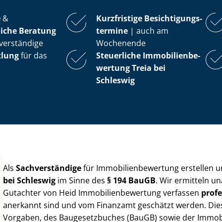
e
&
Kurzfristige Be­sich­ti­gungs­
iche Beratung
ter­mi­ne
| auch am
verständige
Wochenende
tlung
für das
Steuerliche Im­mo­bi­li­en­be­
wer­tung
Treia bei
Schleswig
Als
Sachverständige
für Im­mo­bi­li­en­be­wer­tung erstellen
bei Schleswig
im Sinne des
§ 194 BauGB
. Wir ermitteln u
Gutachter von Heid Im­mo­bi­li­en­be­wer­tung verfassen
profe
anerkannt sind und vom Finanzamt geschätzt werden. Diese 
Vorgaben, des Baugesetzbuches (BauGB) sowie der Im­mo­bi­l