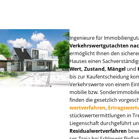
Ingenieure für Im­mo­bi­li­en­gu
Ver­kehrs­wert­gut­ach­ten n
ermöglicht Ihnen den sicheren
Hauses einen Sach­ver­stän­di­ge
Wert, Zustand, Mängel
und
bis zur Kauf­ent­schei­dung k
Verkehrswerte von einem Einfam
mo­bi­lie bzw. Sonderimmobilie e
finden die gesetzlich vor­ge­sc
wert­ver­fah­ren
,
Er­trags­wert­
stücks­wert­ermitt­lun­gen in 
Liegenschaft durchgeführt und
Re­si­du­al­wert­ver­fah­ren
bewer
ses Treia bei Schleswig fließen 