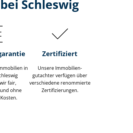
 bei Schleswig
garantie
Zertifiziert
mmobilien in
Unsere Immobilien­
chleswig
gutachter verfügen über
ir fair,
verschiedene renommierte
 und ohne
Zer­ti­fi­zie­run­gen.
 Kosten.