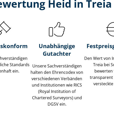
wertung Heid in Treia
s­konform
Unabhängige
Festpreis​
Gutachter
­ver­stän­di­gen
Den Wert von I
liche Standards
Treia bei S
Unsere Sach­ver­stän­di­gen
nhaft ein.
bewerten w
halten den Ehrencodex von
transparent
verschiedenen Verbänden
versteckte
und Institutionen wie RICS
(Royal Institution of
Chartered Surveyors) und
DGSV ein.