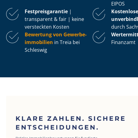
EIPOS
Fest­preis­ga­ran­tie
|
Kostenlos
transparent & fair | keine
unverbindl
versteckten Kosten
durch Sach
Bewertung von Ge­wer­be­
Wertermit
im­mo­bi­li­en
in Treia bei
Finanzamt
Schleswig