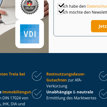
Ich habe den
Datenschu
Ich möchte den Newslet
Jet
ten Treia bei
Rest­nut­zungs­dau­er-
Gutachten
zur AfA-
Verkürzung
e
Im­mo­bi­li­en­gut­
Unabhängige
&
neutrale
 DIN 17024 von
Ermittlung des Marktwertes
, IHK, DIA und