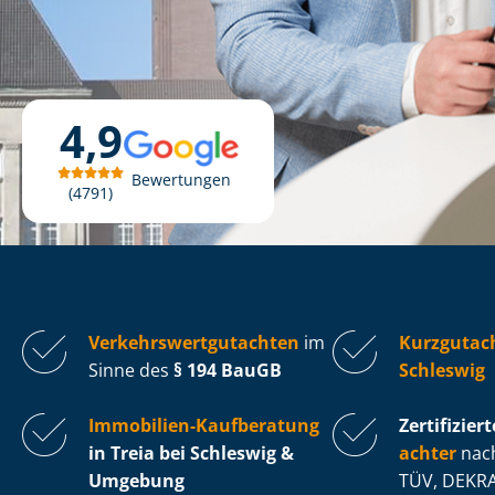
4,9
Bewertungen
4791
Ver­kehrs­wert­gut­ach­ten
im
Kurzgutach
Sinne des
§ 194 BauGB
Schleswig
Immobilien-Kaufberatung
Zertifiziert
in Treia bei Schleswig &
ach­ter
nach
Umgebung
TÜV, DEKRA