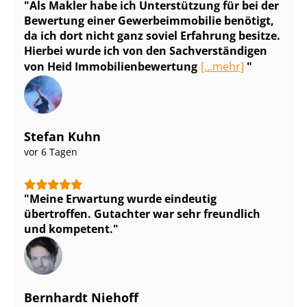
Als Makler habe ich Unterstützung für bei der
Bewertung einer Ge­wer­be­im­mo­bi­lie benötigt,
da ich dort nicht ganz soviel Erfahrung besitze.
Hierbei wurde ich von den Sach­ver­stän­di­gen
von Heid Im­mo­bi­li­en­be­wer­tung
[...mehr]
Stefan Kuhn
vor 6 Tagen
Meine Erwartung wurde eindeutig
übertroffen. Gutachter war sehr freundlich
und kompetent.
Bernhardt Niehoff