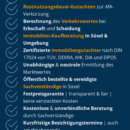
Rest­nut­zungs­dau­er-Gutachten
zur AfA-
Verkürzung
Berechnung
des
Verkehrswertes
bei
Erbschaft
und
Scheidung
Immobilien-Kaufberatung
in Süsel &
Umgebung
Zertifizierte
Im­mo­bi­li­en­gut­ach­ter
nach DIN
17024 von TÜV, DEKRA, IHK, DIA und EIPOS
Unabhängige
&
neutrale
Ermittlung des
Marktwertes
Öffentlich bestellte & vereidigte
Sachverständige
in Süsel
Fest­preis­ga­ran­tie
| transparent & fair |
keine versteckten Kosten
Kostenlose
&
unverbindliche Beratung
durch Sachverständige
Kurzfristige Be­sich­ti­gungs­ter­mi­ne
| auch
am Wochenende