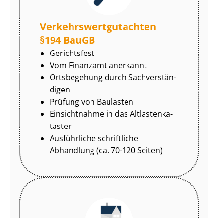
Ver­kehrs­wert­gut­ach­ten
§194 BauGB
Gerichtsfest
Vom Finanzamt anerkannt
Ortsbegehung durch Sach­ver­stän­
di­gen
Prüfung von Baulasten
Einsichtnahme in das Alt­las­ten­ka­
tas­ter
Ausführliche schriftliche
Abhandlung (ca. 70-120 Seiten)