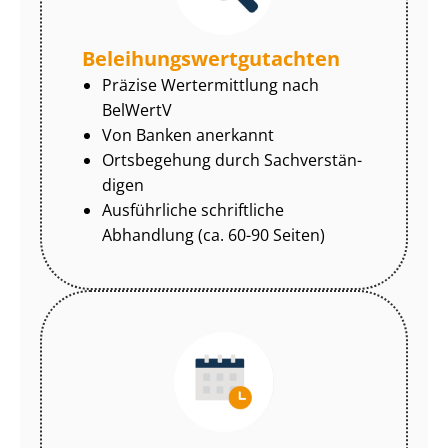
Be­lei­hungs­wert­gut­ach­ten
Präzise Wertermittlung nach
BelWertV
Von Banken anerkannt
Ortsbegehung durch Sach­ver­stän­
di­gen
Ausführliche schriftliche
Abhandlung (ca. 60-90 Seiten)