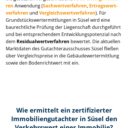
ren
Anwendung (
Sach­wert­ver­fah­ren
,
Er­trags­wert­
ver­fah­ren
und
Ver­gleichs­wert­ver­fah­ren
). Für
Grund­stücks­wert­ermitt­lun­gen in Süsel wird eine
baurechtliche Prüfung der Liegenschaft durchgeführt
und bei entsprechendem Ent­wick­lungs­po­ten­zi­al nach
dem
Re­si­du­al­wert­ver­fah­ren
bewertet. Die aktuellen
Marktdaten des Gut­ach­ter­aus­schus­ses Süsel fließen
über Ver­gleichs­prei­se in die Ge­bäu­de­wert­ermitt­lung
sowie den Bodenrichtwert mit ein.
Wie ermittelt ein zertifizierter
Immobilien­gutachter in Süsel den
Verkehrswert einer Immobilie?