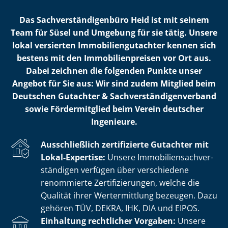
Das Sach­ver­stän­di­gen­bü­ro Heid ist mit seinem
Team für Süsel und Umgebung für sie tätig. Unsere
lokal versierten Im­mo­bi­li­en­gut­ach­ter kennen sich
bestens mit den Im­mo­bi­li­en­prei­sen vor Ort aus.
Dabei zeichnen die folgenden Punkte unser
Angebot für Sie aus: Wir sind zudem Mitglied beim
Deutschen Gutachter & Sach­ver­stän­di­gen­ver­band
sowie Fördermitglied beim Verein deutscher
Ingenieure.
Ausschließlich zertifizierte Gutachter mit
Lokal-Expertise:
Unsere Im­mo­bi­li­en­sach­ver­
stän­di­gen verfügen über verschiedene
renommierte Zer­ti­fi­zie­run­gen, welche die
Qualität ihrer Wertermittlung bezeugen. Dazu
gehören TÜV, DEKRA, IHK, DIA und EIPOS.
Einhaltung rechtlicher Vorgaben:
Unsere