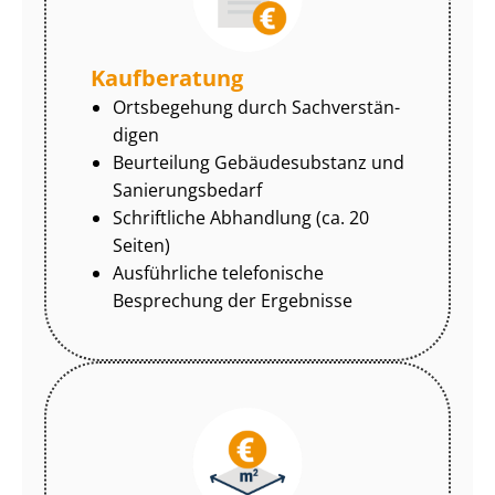
Kaufberatung
Ortsbegehung durch Sach­ver­stän­
di­gen
Beurteilung Gebäudesubstanz und
Sa­nie­rungs­be­darf
Schriftliche Abhandlung (ca. 20
Seiten)
Ausführliche telefonische
Besprechung der Ergebnisse