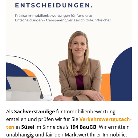
Als
Sachverständige
für Im­mo­bi­li­en­be­wer­tung
erstellen und prüfen wir für Sie
Ver­kehrs­wert­gut­ach­
ten
in
Süsel
im Sinne des
§ 194 BauGB
. Wir ermitteln
unabhängig und fair den Marktwert Ihrer Immobilie.