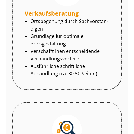
Ver­kaufs­be­ra­tung
Ortsbegehung durch Sach­ver­stän­
di­gen
Grundlage für optimale
Preisgestaltung
Verschafft Inen entscheidende
Ver­hand­lungs­vor­tei­le
Ausführliche schriftliche
Abhandlung (ca. 30-50 Seiten)