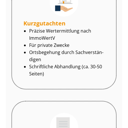
Kurzgutachten
Präzise Wertermittlung nach
ImmoWertV
Für private Zwecke
Ortsbegehung durch Sach­ver­stän­
di­gen
Schriftliche Abhandlung (ca. 30-50
Seiten)