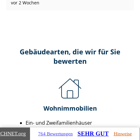
vor 2 Wochen
Gebäudearten, die wir für Sie
bewerten
Wohnimmobilien
Ein- und Zwei­fa­mi­li­en­häu­ser
Doppel- & Reihenhäuser
SEHR GUT
ICHNET
.org
764 Bewertungen
Hinweise
Ei­gen­tums­woh­nun­gen