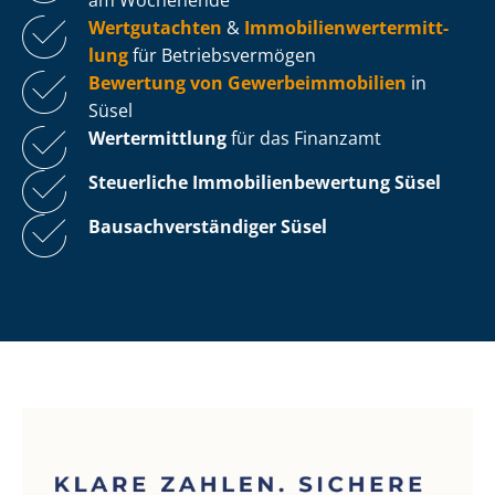
Wertgutachten
&
Im­mo­bi­li­en­wert­ermitt­
lung
für Be­triebs­ver­mö­gen
Bewertung von Ge­wer­be­im­mo­bi­li­en
in
Süsel
Wertermittlung
für das Finanzamt
Steuerliche Im­mo­bi­li­en­be­wer­tung
Süsel
Bau­sach­ver­stän­di­ger Süsel