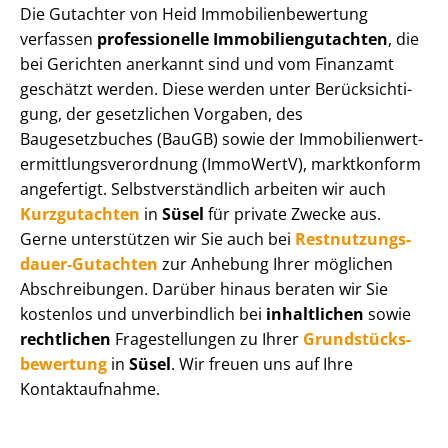
Die Gutachter von Heid Im­mo­bi­li­en­be­wer­tung
verfassen
professionelle Im­mo­bi­li­en­gut­ach­ten
, die
bei Gerichten anerkannt sind und vom Finanzamt
geschätzt werden. Diese werden unter Be­rück­sich­ti­
gung, der gesetzlichen Vorgaben, des
Baugesetzbuches (BauGB) sowie der Im­mo­bi­li­en­wert­
ermitt­lungs­ver­ord­nung (ImmoWertV), marktkonform
angefertigt. Selbst­ver­ständ­lich arbeiten wir auch
Kurzgutachten
in
Süsel
für private Zwecke aus.
Gerne unterstützen wir Sie auch bei
Rest­nut­zungs­
dau­er-Gutachten
zur Anhebung Ihrer möglichen
Abschreibungen. Darüber hinaus beraten wir Sie
kostenlos und unverbindlich bei
inhaltlichen
sowie
rechtlichen
Fragestellungen zu Ihrer
Grund­stücks­
be­wer­tung
in
Süsel
. Wir freuen uns auf Ihre
Kontaktaufnahme.