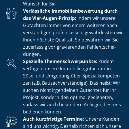
Wunsch für Sie.
Verlässliche Im­mo­bi­li­en­be­wer­tung durch
das Vier-Augen-Prinzip:
Indem wir unsere
Gutachten immer von einem weiteren Sach­
ver­stän­di­gen prüfen lassen, gewährleisten wir
Ihnen höchste Qualität. So bewahren wir Sie
zuverlässig vor gravierenden Fehl­ent­schei­
dun­gen.
Spezielle The­men­schwer­punk­te:
Zudem
verfügen unsere Im­mo­bi­li­en­gut­ach­ter in
Süsel und Umgebung über Spe­zi­al­kom­pe­ten­
zen (z.B. Bau­sach­ver­stän­di­ge). Das heißt: Wir
suchen nicht irgendeinen Gutachter für Ihr
Projekt, sondern den optimal geeigneten,
sodass wir auch besondere Anliegen bestens
bedienen können.
Auch kurzfristige Termine:
Unsere Kunden
sind uns wichtig. Deshalb richten sich unsere