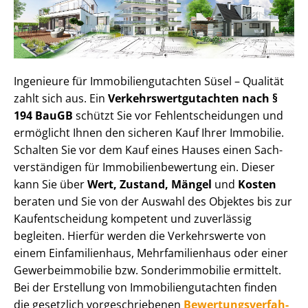
Ingenieure für Im­mo­bi­li­en­gut­ach­ten Süsel – Qualität
zahlt sich aus. Ein
Ver­kehrs­wert­gut­ach­ten nach §
194 BauGB
schützt Sie vor Fehl­ent­schei­dun­gen und
ermöglicht Ihnen den sicheren Kauf Ihrer Immobilie.
Schalten Sie vor dem Kauf eines Hauses einen Sach­
ver­stän­di­gen für Im­mo­bi­li­en­be­wer­tung ein. Dieser
kann Sie über
Wert, Zustand, Mängel
und
Kosten
beraten und Sie von der Auswahl des Objektes bis zur
Kauf­ent­schei­dung kompetent und zuverlässig
begleiten. Hierfür werden die Verkehrswerte von
einem Einfamilienhaus, Mehr­fa­mi­li­en­haus oder einer
Ge­wer­be­im­mo­bi­lie bzw. Sonderimmobilie ermittelt.
Bei der Erstellung von Im­mo­bi­li­en­gut­ach­ten finden
die gesetzlich vor­ge­schrie­be­nen
Be­wer­tungs­ver­fah­