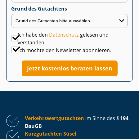
Grund des Gutachtens
Ich habe den
Datenschutz
gelesen und
verstanden.
Ich möchte den Newsletter abonnieren.
Jetzt kostenlos beraten lassen
Ver­kehrs­wert­gut­ach­ten
im Sinne des
§ 194
BauGB
Kurzgutachten Süsel