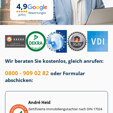
4,9
Bewertungen
4791
Wir beraten Sie kostenlos, gleich anrufen:
0800 - 909 02 82
oder Formular
abschicken:
André Heid
Zertifizierte Im­mo­bi­li­en­gut­ach­ter nach DIN 17024