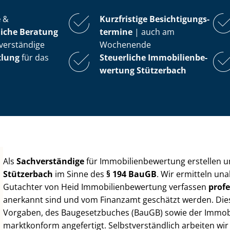
e
&
Kurzfristige Be­sich­ti­gungs­
iche Beratung
ter­mi­ne
| auch am
verständige
Wochenende
tlung
für das
Steuerliche Im­mo­bi­li­en­be­
wer­tung
Stützerbach
Als
Sachverständige
für Im­mo­bi­li­en­be­wer­tung erstellen
Stützerbach
im Sinne des
§ 194 BauGB
. Wir ermitteln un
Gutachter von Heid Im­mo­bi­li­en­be­wer­tung verfassen
profe
anerkannt sind und vom Finanzamt geschätzt werden. Diese 
Vorgaben, des Baugesetzbuches (BauGB) sowie der Im­mo­bi­l
marktkonform angefertigt. Selbst­ver­ständ­lich arbeiten wi