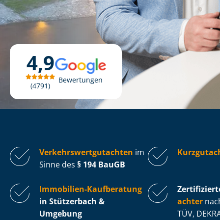
4,9
Bewertungen
4791
Ver­kehrs­wert­gut­ach­ten
im
Kurzgutac
Sinne des
§ 194 BauGB
Immobilien-Kaufberatung
Zertifiziert
in Stützerbach &
ach­ter
nach
Umgebung
TÜV, DEKRA