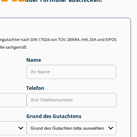
li­en­gut­ach­ter nach DIN 17024 von TÜV, DEKRA, IHK, DIA und EIPOS
lie sachgemäß.
Name
Telefon
Grund des Gutachtens