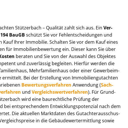
t­ach­ten Stützerbach – Qualität zahlt sich aus. Ein
Ver­
§ 194 BauGB
schützt Sie vor Fehl­ent­schei­dun­gen und
 Kauf Ihrer Immobilie. Schalten Sie vor dem Kauf eines
n für Im­mo­bi­li­en­be­wer­tung ein. Dieser kann Sie über
Kosten
beraten und Sie von der Auswahl des Objektes
ompetent und zuverlässig begleiten. Hierfür werden die
ilienhaus, Mehr­fa­mi­li­en­haus oder einer Ge­wer­be­im­
rmittelt. Bei der Erstellung von Im­mo­bi­li­en­gut­ach­ten
hrie­be­nen
Be­wer­tungs­ver­fah­ren
Anwendung (
Sach­
ver­fah­ren
und
Ver­gleichs­wert­ver­fah­ren
). Für Grund­
Stützerbach wird eine baurechtliche Prüfung der
 bei entsprechendem Ent­wick­lungs­po­ten­zi­al nach dem
tet. Die aktuellen Marktdaten des Gut­ach­ter­aus­schus­
r­gleichs­prei­se in die Ge­bäu­de­wert­ermitt­lung sowie