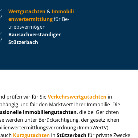
Wertgutachten
&
Im­mo­bi­li­
en­wert­ermitt­lung
für Be­
triebs­ver­mö­gen
Bau­sach­ver­stän­di­ger
Stützerbach
 und prüfen wir für Sie
Ver­kehrs­wert­gut­ach­ten
in
abhängig und fair den Marktwert Ihrer Immobilie. Die
ssionelle Im­mo­bi­li­en­gut­ach­ten
, die bei Gerichten
werden unter Be­rück­sich­ti­gung, der gesetzlichen
i­en­wert­ermitt­lungs­ver­ord­nung (ImmoWertV),
r auch
Kurzgutachten
in
Stützerbach
für private Zwecke