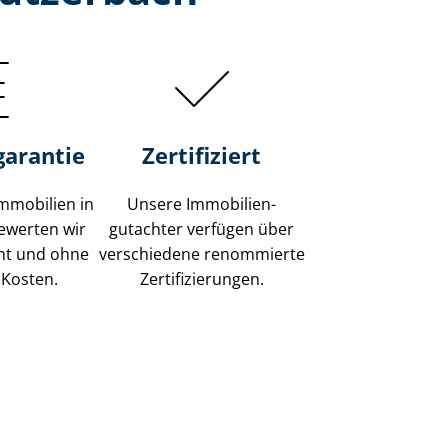
garantie
Zertifiziert
mmobilien in
Unsere Immobilien­
ewerten wir
gutachter verfügen über
ent und ohne
verschiedene renommierte
 Kosten.
Zer­ti­fi­zie­run­gen.