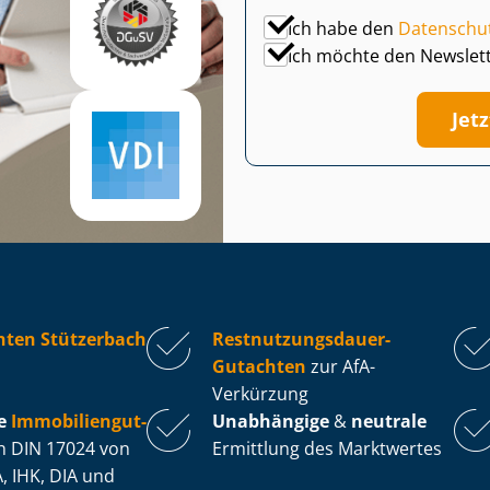
Ich habe den
Datenschu
Ich möchte den Newslet
Jet
hten Stützerbach
Rest­nut­zungs­dau­er-
Gutachten
zur AfA-
Verkürzung
e
Im­mo­bi­li­en­gut­
Unabhängige
&
neutrale
 DIN 17024 von
Ermittlung des Marktwertes
, IHK, DIA und