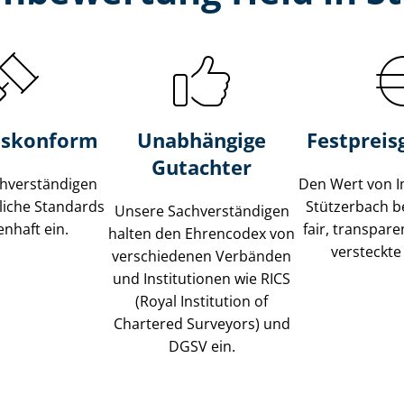
s­konform
Unabhängige
Festpreis​
Gutachter
­ver­stän­di­gen
Den Wert von I
liche Standards
Stützerbach b
Unsere Sach­ver­stän­di­gen
nhaft ein.
fair, transpar
halten den Ehrencodex von
versteckte
verschiedenen Verbänden
und Institutionen wie RICS
(Royal Institution of
Chartered Surveyors) und
DGSV ein.