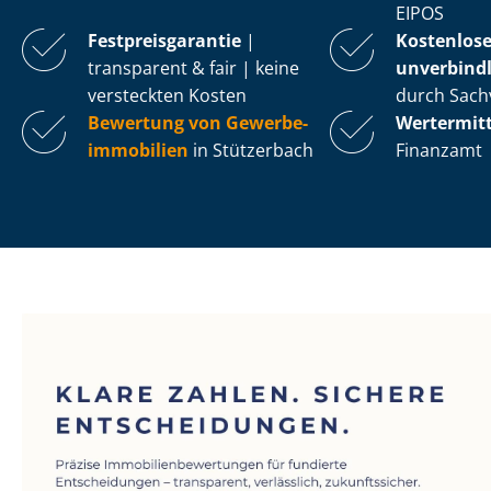
EIPOS
Fest­preis­ga­ran­tie
|
Kostenlos
transparent & fair | keine
unverbindl
versteckten Kosten
durch Sach
Bewertung von Ge­wer­be­
Wertermit
im­mo­bi­li­en
in Stützerbach
Finanzamt