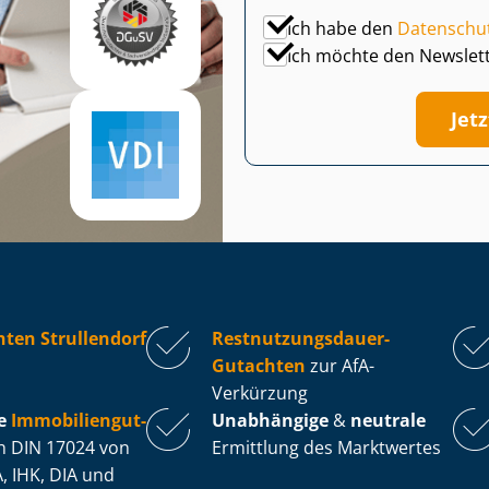
Ich habe den
Datenschu
Ich möchte den Newslet
Jet
ten Strullendorf
Rest­nut­zungs­dau­er-
Gutachten
zur AfA-
Verkürzung
e
Im­mo­bi­li­en­gut­
Unabhängige
&
neutrale
 DIN 17024 von
Ermittlung des Marktwertes
, IHK, DIA und