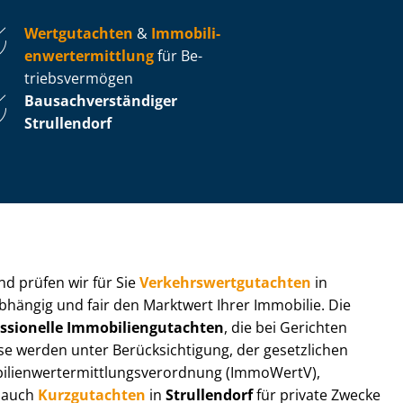
Wertgutachten
&
Im­mo­bi­li­
en­wert­ermitt­lung
für Be­
triebs­ver­mö­gen
Bau­sach­ver­stän­di­ger
Strullendorf
 und prüfen wir für Sie
Ver­kehrs­wert­gut­ach­ten
in
abhängig und fair den Marktwert Ihrer Immobilie. Die
ssionelle Im­mo­bi­li­en­gut­ach­ten
, die bei Gerichten
werden unter Be­rück­sich­ti­gung, der gesetzlichen
i­en­wert­ermitt­lungs­ver­ord­nung (ImmoWertV),
r auch
Kurzgutachten
in
Strullendorf
für private Zwecke