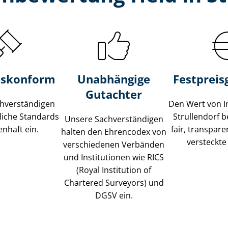
s­konform
Unabhängige
Festpreis​
Gutachter
­ver­stän­di­gen
Den Wert von I
liche Standards
Strullendorf 
Unsere Sach­ver­stän­di­gen
nhaft ein.
fair, transpar
halten den Ehrencodex von
versteckte
verschiedenen Verbänden
und Institutionen wie RICS
(Royal Institution of
Chartered Surveyors) und
DGSV ein.