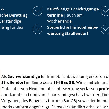
e
&
Kurzfristige Be­sich­ti­gungs­
iche Beratung
ter­mi­ne
| auch am
verständige
Wochenende
tlung
für das
Steuerliche Im­mo­bi­li­en­be­
wer­tung
Strullendorf
Als
Sachverständige
für Im­mo­bi­li­en­be­wer­tung erstellen
Strullendorf
im Sinne des
§ 194 BauGB
. Wir ermitteln un
Gutachter von Heid Im­mo­bi­li­en­be­wer­tung verfassen
profe
anerkannt sind und vom Finanzamt geschätzt werden. Diese 
Vorgaben, des Baugesetzbuches (BauGB) sowie der Im­mo­bi­l
marktkonform angefertigt. Selbst­ver­ständ­lich arbeiten wi