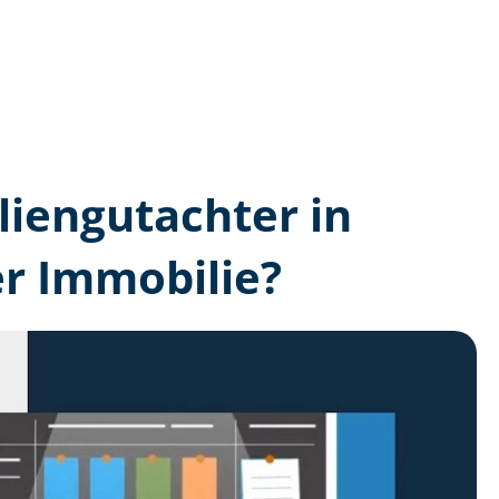
lien­gutachter in
er Immobilie?