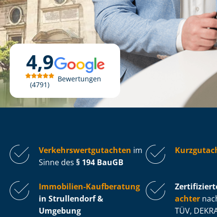
4,9
Bewertungen
4791
Ver­kehrs­wert­gut­ach­ten
im
Kurzgutach
Sinne des
§ 194 BauGB
Immobilien-Kaufberatung
Zertifiziert
in Strullendorf &
ach­ter
nach
Umgebung
TÜV, DEKRA