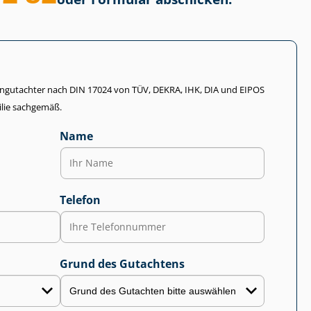
li­en­gut­ach­ter nach DIN 17024 von TÜV, DEKRA, IHK, DIA und EIPOS
lie sachgemäß.
Name
Telefon
Grund des Gutachtens