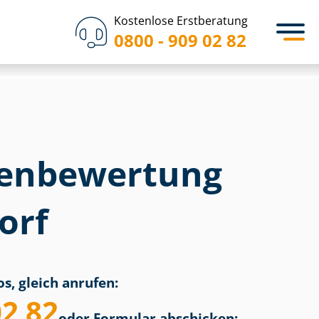
Kostenlose Erstberatung
0800 - 909 02 82
en­bewertung
orf
s, gleich anrufen:
02 82
oder Formular abschicken: