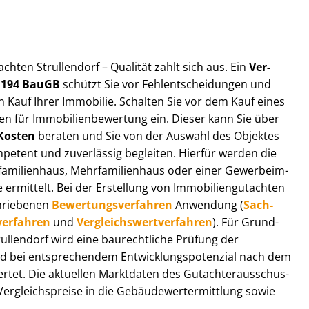
t­ach­ten Strullendorf – Qualität zahlt sich aus. Ein
Ver­
§ 194 BauGB
schützt Sie vor Fehl­ent­schei­dun­gen und
 Kauf Ihrer Immobilie. Schalten Sie vor dem Kauf eines
n für Im­mo­bi­li­en­be­wer­tung ein. Dieser kann Sie über
Kosten
beraten und Sie von der Auswahl des Objektes
ompetent und zuverlässig begleiten. Hierfür werden die
ilienhaus, Mehr­fa­mi­li­en­haus oder einer Ge­wer­be­im­
rmittelt. Bei der Erstellung von Im­mo­bi­li­en­gut­ach­ten
hrie­be­nen
Be­wer­tungs­ver­fah­ren
Anwendung (
Sach­
ver­fah­ren
und
Ver­gleichs­wert­ver­fah­ren
). Für Grund­
Strullendorf wird eine baurechtliche Prüfung der
 bei entsprechendem Ent­wick­lungs­po­ten­zi­al nach dem
tet. Die aktuellen Marktdaten des Gut­ach­ter­aus­schus­
r­gleichs­prei­se in die Ge­bäu­de­wert­ermitt­lung sowie