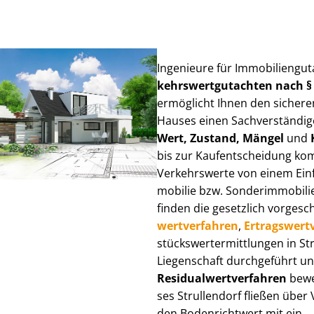
Ingenieure für Im­mo­bi­li­en­gu
kehrs­wert­gut­ach­ten nach 
ermöglicht Ihnen den sicheren
Hauses einen Sach­ver­stän­di­ge
Wert, Zustand, Mängel
und
bis zur Kauf­ent­schei­dung k
Verkehrswerte von einem Einfam
mo­bi­lie bzw. Sonderimmobilie e
finden die gesetzlich vor­ge­sc
wert­ver­fah­ren
,
Er­trags­wert­
stücks­wert­ermitt­lun­gen in 
Liegenschaft durchgeführt und
Re­si­du­al­wert­ver­fah­ren
bewer
ses Strullendorf fließen über Ve
den Bodenrichtwert mit ein.