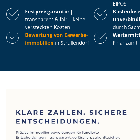
EIPOS
Fest­preis­ga­ran­tie
|
Kostenlos
transparent & fair | keine
unverbindl
versteckten Kosten
durch Sach
Bewertung von Ge­wer­be­
Wertermit
im­mo­bi­li­en
in Strullendorf
Finanzamt