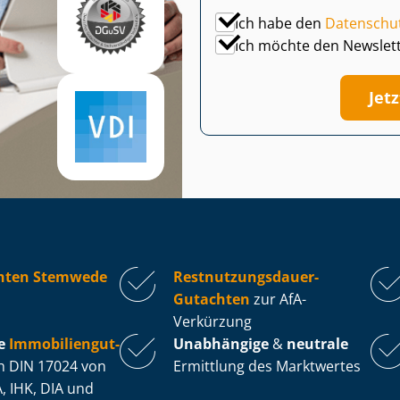
Ich habe den
Datenschu
Ich möchte den Newslet
Jet
hten Stemwede
Rest­nut­zungs­dau­er-
Gutachten
zur AfA-
Verkürzung
e
Im­mo­bi­li­en­gut­
Unabhängige
&
neutrale
 DIN 17024 von
Ermittlung des Marktwertes
, IHK, DIA und