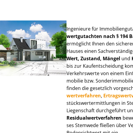
Ingenieure für Im­mo­bi­li­en­g
wert­gut­ach­ten nach § 194
ermöglicht Ihnen den sicheren
Hauses einen Sach­ver­stän­di­ge
Wert, Zustand, Mängel
und
bis zur Kauf­ent­schei­dung k
Verkehrswerte von einem Einfam
mo­bi­lie bzw. Sonderimmobilie e
finden die gesetzlich vor­ge­sc
wert­ver­fah­ren
,
Er­trags­wert­
stücks­wert­ermitt­lun­gen in
Liegenschaft durchgeführt und
Re­si­du­al­wert­ver­fah­ren
bewer
ses Stemwede fließen über Ver­
Bodenrichtwert mit ein.