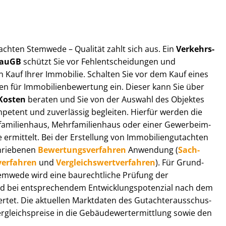
ut­ach­ten Stemwede – Qualität zahlt sich aus. Ein
Ver­kehrs­
 BauGB
schützt Sie vor Fehl­ent­schei­dun­gen und
 Kauf Ihrer Immobilie. Schalten Sie vor dem Kauf eines
n für Im­mo­bi­li­en­be­wer­tung ein. Dieser kann Sie über
Kosten
beraten und Sie von der Auswahl des Objektes
ompetent und zuverlässig begleiten. Hierfür werden die
ilienhaus, Mehr­fa­mi­li­en­haus oder einer Ge­wer­be­im­
rmittelt. Bei der Erstellung von Im­mo­bi­li­en­gut­ach­ten
hrie­be­nen
Be­wer­tungs­ver­fah­ren
Anwendung (
Sach­
ver­fah­ren
und
Ver­gleichs­wert­ver­fah­ren
). Für Grund­
 Stemwede wird eine baurechtliche Prüfung der
 bei entsprechendem Ent­wick­lungs­po­ten­zi­al nach dem
tet. Die aktuellen Marktdaten des Gut­ach­ter­aus­schus­
gleichs­prei­se in die Ge­bäu­de­wert­ermitt­lung sowie den