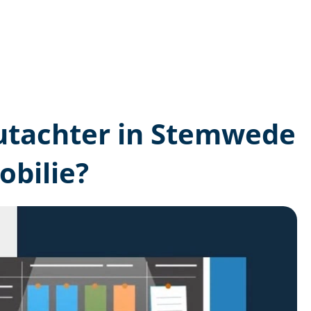
­gutachter in Stemwede
bilie?