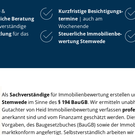
e
&
Kurzfristige Be­sich­ti­gungs­
iche Beratung
ter­mi­ne
| auch am
verständige
Wochenende
tlung
für das
Steuerliche Im­mo­bi­li­en­be­
wer­tung
Stemwede
Als
Sachverständige
für Im­mo­bi­li­en­be­wer­tung erstellen
Stemwede
im Sinne des
§ 194 BauGB
. Wir ermitteln unab
Gutachter von Heid Im­mo­bi­li­en­be­wer­tung verfassen
profe
anerkannt sind und vom Finanzamt geschätzt werden. Diese 
Vorgaben, des Baugesetzbuches (BauGB) sowie der Im­mo­bi­l
marktkonform angefertigt. Selbst­ver­ständ­lich arbeiten wi