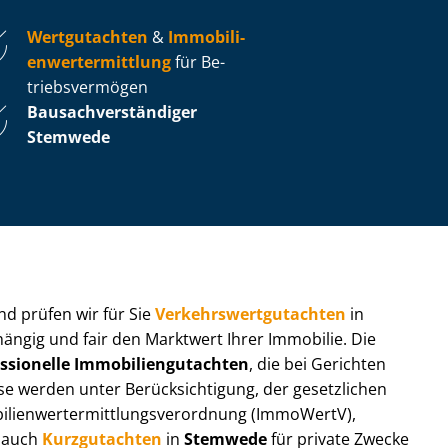
Wertgutachten
&
Im­mo­bi­li­
en­wert­ermitt­lung
für Be­
triebs­ver­mö­gen
Bau­sach­ver­stän­di­ger
Stemwede
 und prüfen wir für Sie
Ver­kehrs­wert­gut­ach­ten
in
hängig und fair den Marktwert Ihrer Immobilie. Die
ssionelle Im­mo­bi­li­en­gut­ach­ten
, die bei Gerichten
werden unter Be­rück­sich­ti­gung, der gesetzlichen
i­en­wert­ermitt­lungs­ver­ord­nung (ImmoWertV),
r auch
Kurzgutachten
in
Stemwede
für private Zwecke