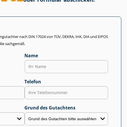
li­en­gut­ach­ter nach DIN 17024 von TÜV, DEKRA, IHK, DIA und EIPOS
lie sachgemäß.
Name
Telefon
Grund des Gutachtens