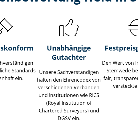
s­konform
Unabhängige
Festpreis​
Gutachter
­ver­stän­di­gen
Den Wert von I
liche Standards
Stemwede be
Unsere Sach­ver­stän­di­gen
nhaft ein.
fair, transpar
halten den Ehrencodex von
versteckte
verschiedenen Verbänden
und Institutionen wie RICS
(Royal Institution of
Chartered Surveyors) und
DGSV ein.