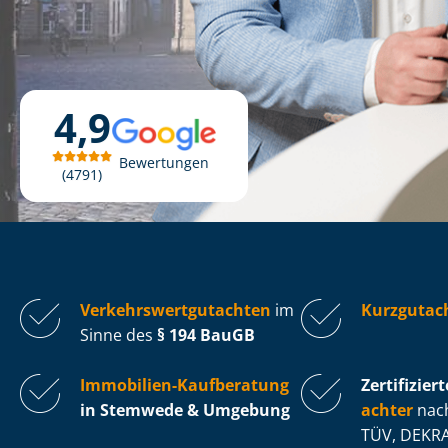
4,9
Bewertungen
4791
Ver­kehrs­wert­gut­ach­ten
im
Kurzgutac
Sinne des
§ 194 BauGB
Immobilien-Kaufberatung
Zertifiziert
in Stemwede & Umgebung
ach­ter
nach
TÜV, DEKRA