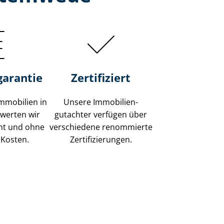
garantie
Zertifiziert
mmobilien in
Unsere Immobilien­
werten wir
gutachter verfügen über
ent und ohne
verschiedene renommierte
 Kosten.
Zer­ti­fi­zie­run­gen.