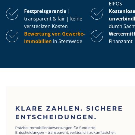
EIPOS
Fest­preis­ga­ran­tie
|
Kostenlos
transparent & fair | keine
unverbindl
versteckten Kosten
durch Sach
Bewertung von Ge­wer­be­
Wertermit
im­mo­bi­li­en
in Stemwede
Finanzamt