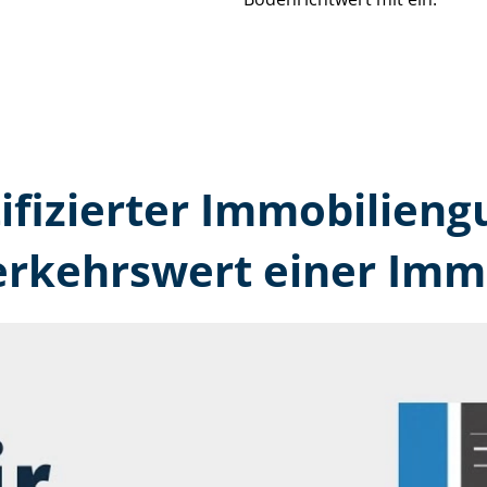
tifizierter Immobilien
erkehrswert einer Immo