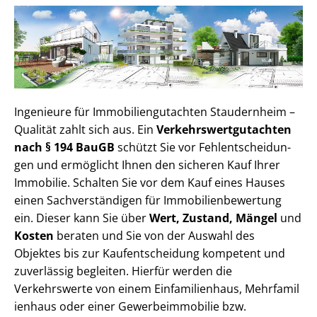
Ingenieure für Im­mo­bi­li­en­gut­ach­ten Staudernheim –
Qualität zahlt sich aus. Ein
Ver­kehrs­wert­gut­ach­ten
nach § 194 BauGB
schützt Sie vor Fehl­ent­schei­dun­
gen und ermöglicht Ihnen den sicheren Kauf Ihrer
Immobilie. Schalten Sie vor dem Kauf eines Hauses
einen Sach­ver­stän­di­gen für Im­mo­bi­li­en­be­wer­tung
ein. Dieser kann Sie über
Wert, Zustand, Mängel
und
Kosten
beraten und Sie von der Auswahl des
Objektes bis zur Kauf­ent­schei­dung kompetent und
zuverlässig begleiten. Hierfür werden die
Verkehrswerte von einem Einfamilienhaus, Mehr­fa­mi­l
i­en­haus oder einer Ge­wer­be­im­mo­bi­lie bzw.