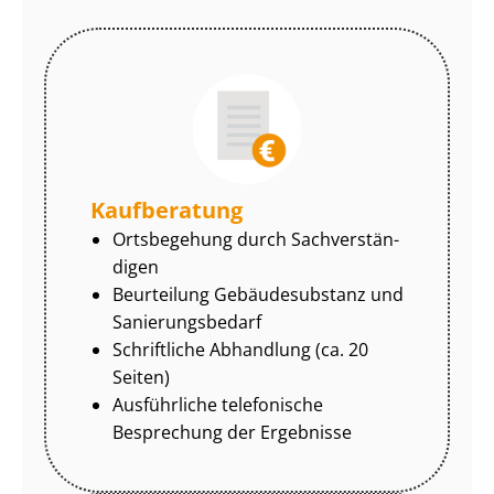
Kaufberatung
Ortsbegehung durch Sach­ver­stän­
di­gen
Beurteilung Gebäudesubstanz und
Sa­nie­rungs­be­darf
Schriftliche Abhandlung (ca. 20
Seiten)
Ausführliche telefonische
Besprechung der Ergebnisse