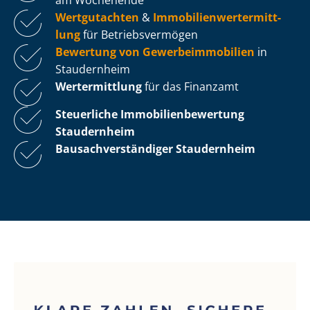
Wertgutachten
&
Im­mo­bi­li­en­wert­ermitt­
lung
für Be­triebs­ver­mö­gen
Bewertung von Ge­wer­be­im­mo­bi­li­en
in
Staudernheim
Wertermittlung
für das Finanzamt
Steuerliche Im­mo­bi­li­en­be­wer­tung
Staudernheim
Bau­sach­ver­stän­di­ger Staudernheim