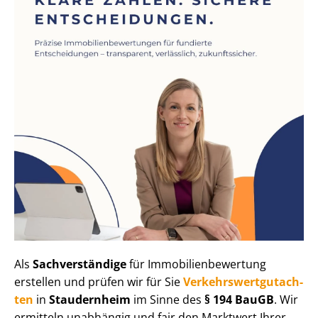
Als
Sachverständige
für Im­mo­bi­li­en­be­wer­tung
erstellen und prüfen wir für Sie
Ver­kehrs­wert­gut­ach­
ten
in
Staudernheim
im Sinne des
§ 194 BauGB
. Wir
ermitteln unabhängig und fair den Marktwert Ihrer