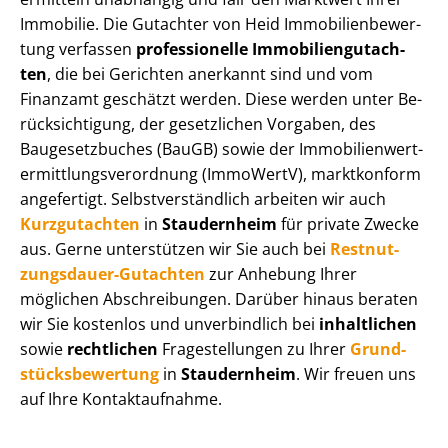
Immobilie. Die Gutachter von Heid Im­mo­bi­li­en­be­wer­
tung verfassen
professionelle Im­mo­bi­li­en­gut­ach­
ten
, die bei Gerichten anerkannt sind und vom
Finanzamt geschätzt werden. Diese werden unter Be­
rück­sich­ti­gung, der gesetzlichen Vorgaben, des
Baugesetzbuches (BauGB) sowie der Im­mo­bi­li­en­wert­
ermitt­lungs­ver­ord­nung (ImmoWertV), marktkonform
angefertigt. Selbst­ver­ständ­lich arbeiten wir auch
Kurzgutachten
in
Staudernheim
für private Zwecke
aus. Gerne unterstützen wir Sie auch bei
Rest­nut­
zungs­dau­er-Gutachten
zur Anhebung Ihrer
möglichen Abschreibungen. Darüber hinaus beraten
wir Sie kostenlos und unverbindlich bei
inhaltlichen
sowie
rechtlichen
Fragestellungen zu Ihrer
Grund­
stücks­be­wer­tung
in
Staudernheim
. Wir freuen uns
auf Ihre Kontaktaufnahme.