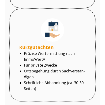
Kurzgutachten
Präzise Wertermittlung nach
ImmoWertV
Für private Zwecke
Ortsbegehung durch Sach­ver­stän­
di­gen
Schriftliche Abhandlung (ca. 30-50
Seiten)