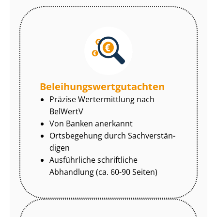
Be­lei­hungs­wert­gut­ach­ten
Präzise Wertermittlung nach
BelWertV
Von Banken anerkannt
Ortsbegehung durch Sach­ver­stän­
di­gen
Ausführliche schriftliche
Abhandlung (ca. 60-90 Seiten)