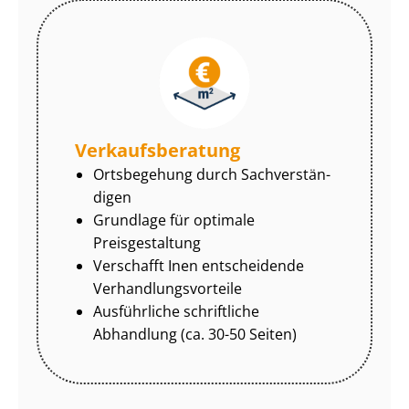
Ver­kaufs­be­ra­tung
Ortsbegehung durch Sach­ver­stän­
di­gen
Grundlage für optimale
Preisgestaltung
Verschafft Inen entscheidende
Ver­hand­lungs­vor­tei­le
Ausführliche schriftliche
Abhandlung (ca. 30-50 Seiten)