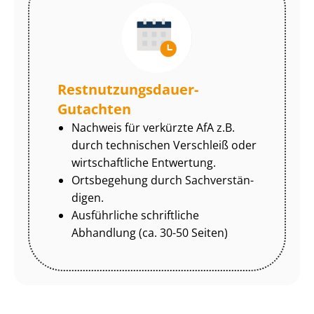
Rest­nut­zungs­dau­er-
Gutachten
Nachweis für verkürzte AfA z.B.
durch technischen Verschleiß oder
wirtschaftliche Entwertung.
Ortsbegehung durch Sach­ver­stän­
di­gen.
Ausführliche schriftliche
Abhandlung (ca. 30-50 Seiten)