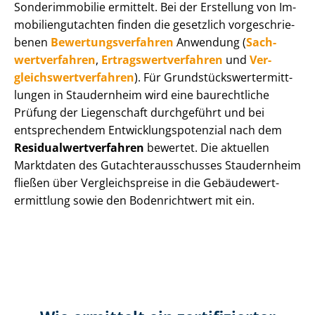
Sonderimmobilie ermittelt. Bei der Erstellung von Im­
mo­bi­li­en­gut­ach­ten finden die gesetzlich vor­ge­schrie­
be­nen
Be­wer­tungs­ver­fah­ren
Anwendung (
Sach­
wert­ver­fah­ren
,
Er­trags­wert­ver­fah­ren
und
Ver­
gleichs­wert­ver­fah­ren
). Für Grund­stücks­wert­ermitt­
lun­gen in Staudernheim wird eine baurechtliche
Prüfung der Liegenschaft durchgeführt und bei
entsprechendem Ent­wick­lungs­po­ten­zi­al nach dem
Re­si­du­al­wert­ver­fah­ren
bewertet. Die aktuellen
Marktdaten des Gut­ach­ter­aus­schus­ses Staudernheim
fließen über Ver­gleichs­prei­se in die Ge­bäu­de­wert­
ermitt­lung sowie den Bodenrichtwert mit ein.