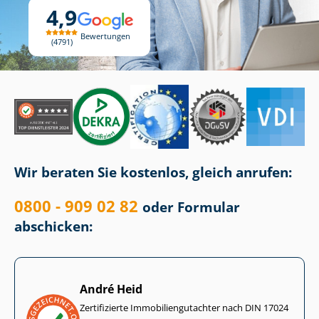
4,9
Bewertungen
4791
Wir beraten Sie kostenlos, gleich anrufen:
0800 - 909 02 82
oder Formular
abschicken:
André Heid
Zertifizierte Im­mo­bi­li­en­gut­ach­ter nach DIN 17024