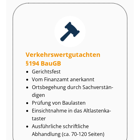
Ver­kehrs­wert­gut­ach­ten
§194 BauGB
Gerichtsfest
Vom Finanzamt anerkannt
Ortsbegehung durch Sach­ver­stän­
di­gen
Prüfung von Baulasten
Einsichtnahme in das Alt­las­ten­ka­
tas­ter
Ausführliche schriftliche
Abhandlung (ca. 70-120 Seiten)