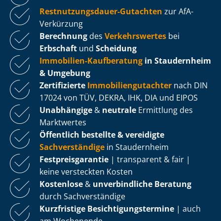
Rest­nut­zungs­dau­er-Gutachten
zur AfA-
Verkürzung
Berechnung
des
Verkehrswertes
bei
Erbschaft
und
Scheidung
Immobilien-Kaufberatung
in Staudernheim
& Umgebung
Zertifizierte
Im­mo­bi­li­en­gut­ach­ter
nach DIN
17024 von TÜV, DEKRA, IHK, DIA und EIPOS
Unabhängige
&
neutrale
Ermittlung des
Marktwertes
Öffentlich bestellte & vereidigte
Sachverständige
in Staudernheim
Fest­preis­ga­ran­tie
| transparent & fair |
keine versteckten Kosten
Kostenlose
&
unverbindliche Beratung
durch Sachverständige
Kurzfristige Be­sich­ti­gungs­ter­mi­ne
| auch
am Wochenende