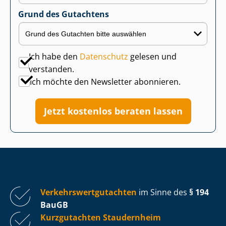
Grund des Gutachtens
Ich habe den
Datenschutz
gelesen und
verstanden.
Ich möchte den Newsletter abonnieren.
Jetzt kostenlos beraten lassen
Ver­kehrs­wert­gut­ach­ten
im Sinne des
§ 194
BauGB
Kurzgutachten Staudernheim