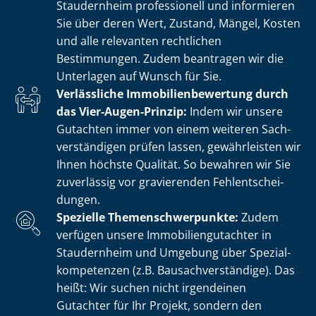
Staudernheim professionell und informieren
Sie über deren Wert, Zustand, Mängel, Kosten
und alle relevanten rechtlichen
Bestimmungen. Zudem beantragen wir die
Unterlagen auf Wunsch für Sie.
Verlässliche Im­mo­bi­li­en­be­wer­tung durch
das Vier-Augen-Prinzip:
Indem wir unsere
Gutachten immer von einem weiteren Sach­
ver­stän­di­gen prüfen lassen, gewährleisten wir
Ihnen höchste Qualität. So bewahren wir Sie
zuverlässig vor gravierenden Fehl­ent­schei­
dun­gen.
Spezielle The­men­schwer­punk­te:
Zudem
verfügen unsere Im­mo­bi­li­en­gut­ach­ter in
Staudernheim und Umgebung über Spe­zi­al­
kom­pe­ten­zen (z.B. Bau­sach­ver­stän­di­ge). Das
heißt: Wir suchen nicht irgendeinen
Gutachter für Ihr Projekt, sondern den