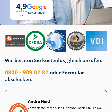
4,9
Bewertungen
4791
Wir beraten Sie kostenlos, gleich anrufen:
0800 - 909 02 82
oder Formular
abschicken:
André Heid
Zertifizierte Im­mo­bi­li­en­gut­ach­ter nach DIN 17024