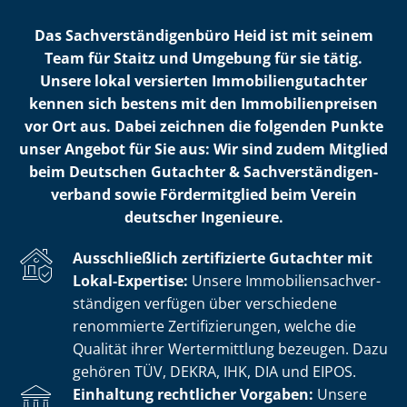
Das Sach­ver­stän­di­gen­bü­ro Heid ist mit seinem
Team für Staitz und Umgebung für sie tätig.
Unsere lokal versierten Im­mo­bi­li­en­gut­ach­ter
kennen sich bestens mit den Im­mo­bi­li­en­prei­sen
vor Ort aus. Dabei zeichnen die folgenden Punkte
unser Angebot für Sie aus: Wir sind zudem Mitglied
beim Deutschen Gutachter & Sach­ver­stän­di­gen­
ver­band sowie Fördermitglied beim Verein
deutscher Ingenieure.
Ausschließlich zertifizierte Gutachter mit
Lokal-Expertise:
Unsere Im­mo­bi­li­en­sach­ver­
stän­di­gen verfügen über verschiedene
renommierte Zer­ti­fi­zie­run­gen, welche die
Qualität ihrer Wertermittlung bezeugen. Dazu
gehören TÜV, DEKRA, IHK, DIA und EIPOS.
Einhaltung rechtlicher Vorgaben:
Unsere