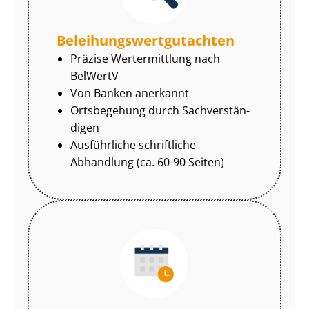
Be­lei­hungs­wert­gut­ach­ten
Präzise Wertermittlung nach
BelWertV
Von Banken anerkannt
Ortsbegehung durch Sach­ver­stän­
di­gen
Ausführliche schriftliche
Abhandlung (ca. 60-90 Seiten)