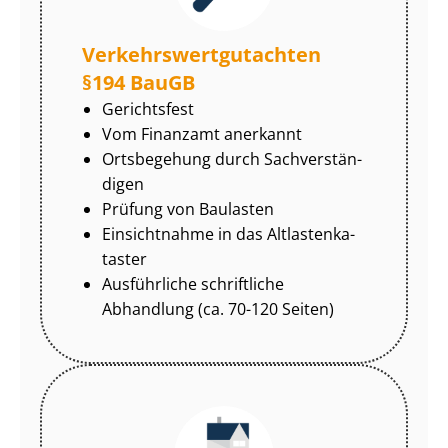
Ver­kehrs­wert­gut­ach­ten
§194 BauGB
Gerichtsfest
Vom Finanzamt anerkannt
Ortsbegehung durch Sach­ver­stän­
di­gen
Prüfung von Baulasten
Einsichtnahme in das Alt­las­ten­ka­
tas­ter
Ausführliche schriftliche
Abhandlung (ca. 70-120 Seiten)