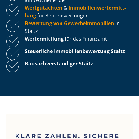
Wertgutachten
&
Im­mo­bi­li­en­wert­ermitt­
lung
für Be­triebs­ver­mö­gen
Bewertung von Ge­wer­be­im­mo­bi­li­en
in
Staitz
Wertermittlung
für das Finanzamt
Steuerliche Im­mo­bi­li­en­be­wer­tung
Staitz
Bau­sach­ver­stän­di­ger Staitz