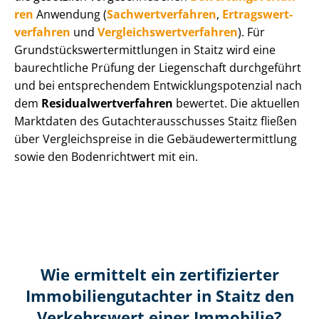
ren
Anwendung (
Sach­wert­ver­fah­ren
,
Er­trags­wert­
ver­fah­ren
und
Ver­gleichs­wert­ver­fah­ren
). Für
Grund­stücks­wert­ermitt­lun­gen in Staitz wird eine
baurechtliche Prüfung der Liegenschaft durchgeführt
und bei entsprechendem Ent­wick­lungs­po­ten­zi­al nach
dem
Re­si­du­al­wert­ver­fah­ren
bewertet. Die aktuellen
Marktdaten des Gut­ach­ter­aus­schus­ses Staitz fließen
über Ver­gleichs­prei­se in die Ge­bäu­de­wert­ermitt­lung
sowie den Bodenrichtwert mit ein.
Wie ermittelt ein zertifizierter
Immobilien­gutachter in Staitz den
Verkehrswert einer Immobilie?