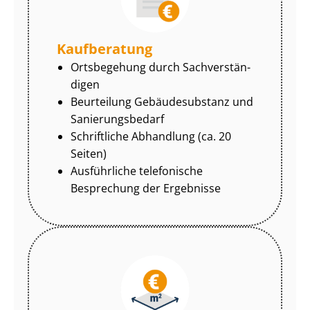
Kaufberatung
Ortsbegehung durch Sach­ver­stän­
di­gen
Beurteilung Gebäudesubstanz und
Sa­nie­rungs­be­darf
Schriftliche Abhandlung (ca. 20
Seiten)
Ausführliche telefonische
Besprechung der Ergebnisse