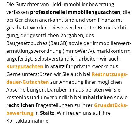
Die Gutachter von Heid Im­mo­bi­li­en­be­wer­tung
verfassen
professionelle Im­mo­bi­li­en­gut­ach­ten
, die
bei Gerichten anerkannt sind und vom Finanzamt
geschätzt werden. Diese werden unter Be­rück­sich­ti­
gung, der gesetzlichen Vorgaben, des
Baugesetzbuches (BauGB) sowie der Im­mo­bi­li­en­wert­
ermitt­lungs­ver­ord­nung (ImmoWertV), marktkonform
angefertigt. Selbst­ver­ständ­lich arbeiten wir auch
Kurzgutachten
in
Staitz
für private Zwecke aus.
Gerne unterstützen wir Sie auch bei
Rest­nut­zungs­
dau­er-Gutachten
zur Anhebung Ihrer möglichen
Abschreibungen. Darüber hinaus beraten wir Sie
kostenlos und unverbindlich bei
inhaltlichen
sowie
rechtlichen
Fragestellungen zu Ihrer
Grund­stücks­
be­wer­tung
in
Staitz
. Wir freuen uns auf Ihre
Kontaktaufnahme.