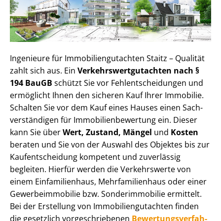
Ingenieure für Im­mo­bi­li­en­gut­ach­ten Staitz – Qualität
zahlt sich aus. Ein
Ver­kehrs­wert­gut­ach­ten nach §
194 BauGB
schützt Sie vor Fehl­ent­schei­dun­gen und
ermöglicht Ihnen den sicheren Kauf Ihrer Immobilie.
Schalten Sie vor dem Kauf eines Hauses einen Sach­
ver­stän­di­gen für Im­mo­bi­li­en­be­wer­tung ein. Dieser
kann Sie über
Wert, Zustand, Mängel
und
Kosten
beraten und Sie von der Auswahl des Objektes bis zur
Kauf­ent­schei­dung kompetent und zuverlässig
begleiten. Hierfür werden die Verkehrswerte von
einem Einfamilienhaus, Mehr­fa­mi­li­en­haus oder einer
Ge­wer­be­im­mo­bi­lie bzw. Sonderimmobilie ermittelt.
Bei der Erstellung von Im­mo­bi­li­en­gut­ach­ten finden
die gesetzlich vor­ge­schrie­be­nen
Be­wer­tungs­ver­fah­