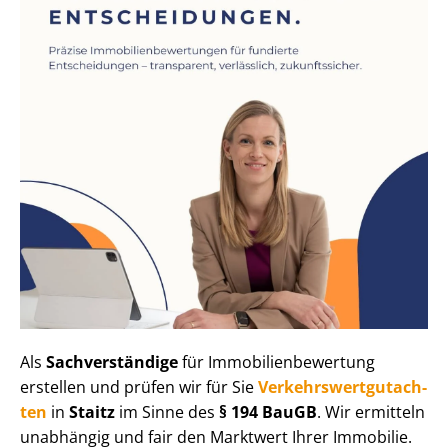
Als
Sachverständige
für Im­mo­bi­li­en­be­wer­tung
erstellen und prüfen wir für Sie
Ver­kehrs­wert­gut­ach­
ten
in
Staitz
im Sinne des
§ 194 BauGB
. Wir ermitteln
unabhängig und fair den Marktwert Ihrer Immobilie.