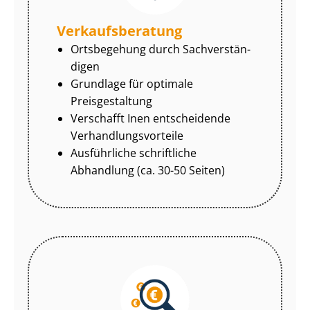
Ver­kaufs­be­ra­tung
Ortsbegehung durch Sach­ver­stän­
di­gen
Grundlage für optimale
Preisgestaltung
Verschafft Inen entscheidende
Ver­hand­lungs­vor­tei­le
Ausführliche schriftliche
Abhandlung (ca. 30-50 Seiten)