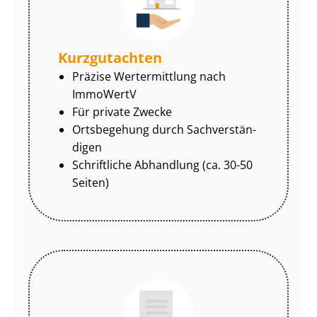
Kurzgutachten
Präzise Wertermittlung nach
ImmoWertV
Für private Zwecke
Ortsbegehung durch Sach­ver­stän­
di­gen
Schriftliche Abhandlung (ca. 30-50
Seiten)