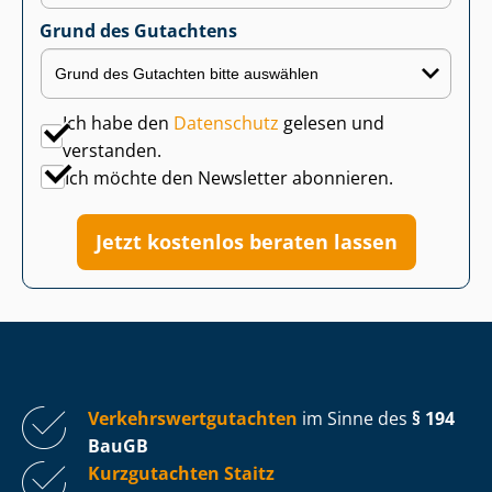
Grund des Gutachtens
Ich habe den
Datenschutz
gelesen und
verstanden.
Ich möchte den Newsletter abonnieren.
Jetzt kostenlos beraten lassen
Ver­kehrs­wert­gut­ach­ten
im Sinne des
§ 194
BauGB
Kurzgutachten Staitz