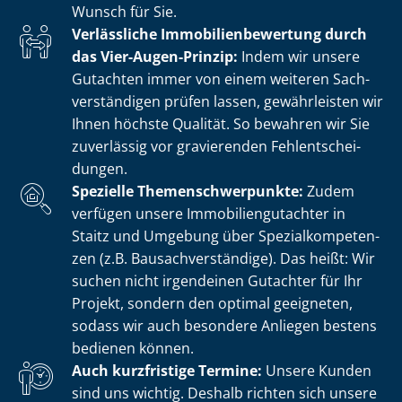
Wunsch für Sie.
Verlässliche Im­mo­bi­li­en­be­wer­tung durch
das Vier-Augen-Prinzip:
Indem wir unsere
Gutachten immer von einem weiteren Sach­
ver­stän­di­gen prüfen lassen, gewährleisten wir
Ihnen höchste Qualität. So bewahren wir Sie
zuverlässig vor gravierenden Fehl­ent­schei­
dun­gen.
Spezielle The­men­schwer­punk­te:
Zudem
verfügen unsere Im­mo­bi­li­en­gut­ach­ter in
Staitz und Umgebung über Spe­zi­al­kom­pe­ten­
zen (z.B. Bau­sach­ver­stän­di­ge). Das heißt: Wir
suchen nicht irgendeinen Gutachter für Ihr
Projekt, sondern den optimal geeigneten,
sodass wir auch besondere Anliegen bestens
bedienen können.
Auch kurzfristige Termine:
Unsere Kunden
sind uns wichtig. Deshalb richten sich unsere