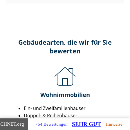
Gebäudearten, die wir für Sie
bewerten
Wohnimmobilien
Ein- und Zwei­fa­mi­li­en­häu­ser
Doppel- & Reihenhäuser
Ei­gen­tums­woh­nun­gen
SEHR GUT
ICHNET
.org
764 Bewertungen
Hinweise
Mehr­fa­mi­li­en­häu­ser