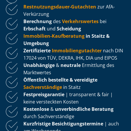
Rest­nut­zungs­dau­er-Gutachten
zur AfA-
Verkürzung
Berechnung
des
Verkehrswertes
bei
Erbschaft
und
Scheidung
Immobilien-Kaufberatung
in Staitz &
Umgebung
Zertifizierte
Im­mo­bi­li­en­gut­ach­ter
nach DIN
17024 von TÜV, DEKRA, IHK, DIA und EIPOS
Unabhängige
&
neutrale
Ermittlung des
Marktwertes
Öffentlich bestellte & vereidigte
Sachverständige
in Staitz
Fest­preis­ga­ran­tie
| transparent & fair |
keine versteckten Kosten
Kostenlose
&
unverbindliche Beratung
durch Sachverständige
Kurzfristige Be­sich­ti­gungs­ter­mi­ne
| auch
am Wochenende