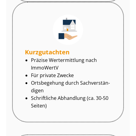
Kurzgutachten
Präzise Wertermittlung nach
ImmoWertV
Für private Zwecke
Ortsbegehung durch Sach­ver­stän­
di­gen
Schriftliche Abhandlung (ca. 30-50
Seiten)