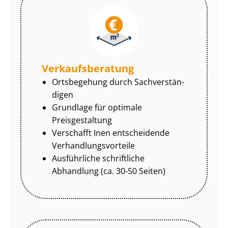
Ver­kaufs­be­ra­tung
Ortsbegehung durch Sach­ver­stän­
di­gen
Grundlage für optimale
Preisgestaltung
Verschafft Inen entscheidende
Ver­hand­lungs­vor­tei­le
Ausführliche schriftliche
Abhandlung (ca. 30-50 Seiten)