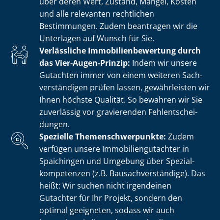
über deren Wert, Zustand, Mängel, Kosten
und alle relevanten rechtlichen
Bestimmungen. Zudem beantragen wir die
Unterlagen auf Wunsch für Sie.
Verlässliche Im­mo­bi­li­en­be­wer­tung durch
das Vier-Augen-Prinzip:
Indem wir unsere
Gutachten immer von einem weiteren Sach­
ver­stän­di­gen prüfen lassen, gewährleisten wir
Ihnen höchste Qualität. So bewahren wir Sie
zuverlässig vor gravierenden Fehl­ent­schei­
dun­gen.
Spezielle The­men­schwer­punk­te:
Zudem
verfügen unsere Im­mo­bi­li­en­gut­ach­ter in
Spaichingen und Umgebung über Spe­zi­al­
kom­pe­ten­zen (z.B. Bau­sach­ver­stän­di­ge). Das
heißt: Wir suchen nicht irgendeinen
Gutachter für Ihr Projekt, sondern den
optimal geeigneten, sodass wir auch