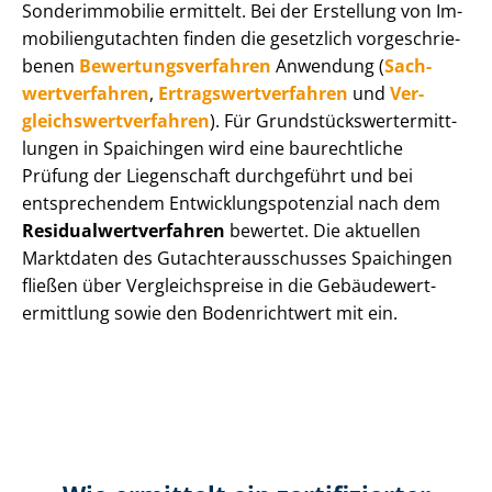
Sonderimmobilie ermittelt. Bei der Erstellung von Im­
mo­bi­li­en­gut­ach­ten finden die gesetzlich vor­ge­schrie­
be­nen
Be­wer­tungs­ver­fah­ren
Anwendung (
Sach­
wert­ver­fah­ren
,
Er­trags­wert­ver­fah­ren
und
Ver­
gleichs­wert­ver­fah­ren
). Für Grund­stücks­wert­ermitt­
lun­gen in Spaichingen wird eine baurechtliche
Prüfung der Liegenschaft durchgeführt und bei
entsprechendem Ent­wick­lungs­po­ten­zi­al nach dem
Re­si­du­al­wert­ver­fah­ren
bewertet. Die aktuellen
Marktdaten des Gut­ach­ter­aus­schus­ses Spaichingen
fließen über Ver­gleichs­prei­se in die Ge­bäu­de­wert­
ermitt­lung sowie den Bodenrichtwert mit ein.