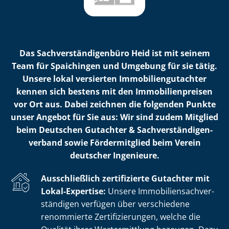
Das Sach­ver­stän­di­gen­bü­ro Heid ist mit seinem
Team für Spaichingen und Umgebung für sie tätig.
Unsere lokal versierten Im­mo­bi­li­en­gut­ach­ter
kennen sich bestens mit den Im­mo­bi­li­en­prei­sen
vor Ort aus. Dabei zeichnen die folgenden Punkte
unser Angebot für Sie aus: Wir sind zudem Mitglied
beim Deutschen Gutachter & Sach­ver­stän­di­gen­
ver­band sowie Fördermitglied beim Verein
deutscher Ingenieure.
Ausschließlich zertifizierte Gutachter mit
Lokal-Expertise:
Unsere Im­mo­bi­li­en­sach­ver­
stän­di­gen verfügen über verschiedene
renommierte Zer­ti­fi­zie­run­gen, welche die