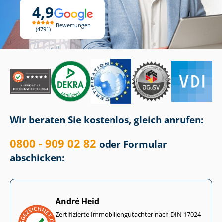
4,9
Bewertungen
4791
Wir beraten Sie kostenlos, gleich anrufen:
0800 - 909 02 82
oder Formular
abschicken:
André Heid
Zertifizierte Im­mo­bi­li­en­gut­ach­ter nach DIN 17024