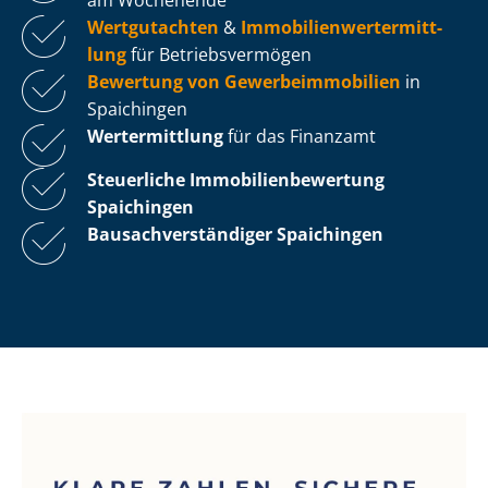
Wertgutachten
&
Im­mo­bi­li­en­wert­ermitt­
lung
für Be­triebs­ver­mö­gen
Bewertung von Ge­wer­be­im­mo­bi­li­en
in
Spaichingen
Wertermittlung
für das Finanzamt
Steuerliche Im­mo­bi­li­en­be­wer­tung
Spaichingen
Bau­sach­ver­stän­di­ger Spaichingen