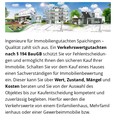
Ingenieure für Im­mo­bi­li­en­gut­ach­ten Spaichingen –
Qualität zahlt sich aus. Ein
Ver­kehrs­wert­gut­ach­ten
nach § 194 BauGB
schützt Sie vor Fehl­ent­schei­dun­
gen und ermöglicht Ihnen den sicheren Kauf Ihrer
Immobilie. Schalten Sie vor dem Kauf eines Hauses
einen Sach­ver­stän­di­gen für Im­mo­bi­li­en­be­wer­tung
ein. Dieser kann Sie über
Wert, Zustand, Mängel
und
Kosten
beraten und Sie von der Auswahl des
Objektes bis zur Kauf­ent­schei­dung kompetent und
zuverlässig begleiten. Hierfür werden die
Verkehrswerte von einem Einfamilienhaus, Mehr­fa­mi­l
i­en­haus oder einer Ge­wer­be­im­mo­bi­lie bzw.