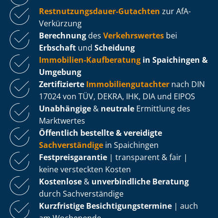
Rest­nut­zungs­dau­er-Gutachten
zur AfA-
Verkürzung
Berechnung
des
Verkehrswertes
bei
Erbschaft
und
Scheidung
Immobilien-Kaufberatung
in Spaichingen &
Umgebung
Zertifizierte
Im­mo­bi­li­en­gut­ach­ter
nach DIN
17024 von TÜV, DEKRA, IHK, DIA und EIPOS
Unabhängige
&
neutrale
Ermittlung des
Marktwertes
Öffentlich bestellte & vereidigte
Sachverständige
in Spaichingen
Fest­preis­ga­ran­tie
| transparent & fair |
keine versteckten Kosten
Kostenlose
&
unverbindliche Beratung
durch Sachverständige
Kurzfristige Be­sich­ti­gungs­ter­mi­ne
| auch
am Wochenende