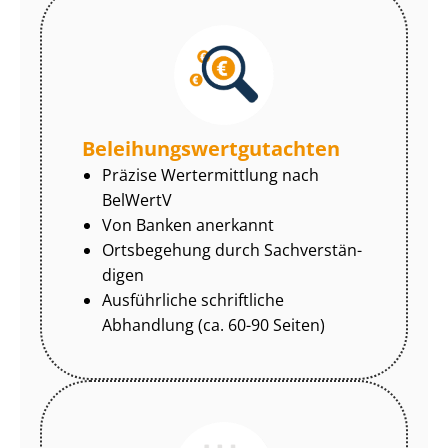
Be­lei­hungs­wert­gut­ach­ten
Präzise Wertermittlung nach
BelWertV
Von Banken anerkannt
Ortsbegehung durch Sach­ver­stän­
di­gen
Ausführliche schriftliche
Abhandlung (ca. 60-90 Seiten)