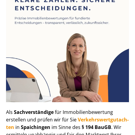
Als
Sachverständige
für Im­mo­bi­li­en­be­wer­tung
erstellen und prüfen wir für Sie
Ver­kehrs­wert­gut­ach­
ten
in
Spaichingen
im Sinne des
§ 194 BauGB
. Wir
ermitteln unabhängig und fair den Marktwert Ihrer