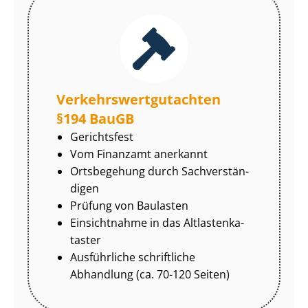
Ver­kehrs­wert­gut­ach­ten
§194 BauGB
Gerichtsfest
Vom Finanzamt anerkannt
Ortsbegehung durch Sach­ver­stän­
di­gen
Prüfung von Baulasten
Einsichtnahme in das Alt­las­ten­ka­
tas­ter
Ausführliche schriftliche
Abhandlung (ca. 70-120 Seiten)