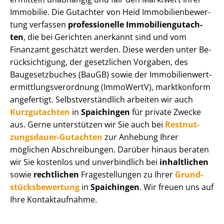
Immobilie. Die Gutachter von Heid Im­mo­bi­li­en­be­wer­
tung verfassen
professionelle Im­mo­bi­li­en­gut­ach­
ten
, die bei Gerichten anerkannt sind und vom
Finanzamt geschätzt werden. Diese werden unter Be­
rück­sich­ti­gung, der gesetzlichen Vorgaben, des
Baugesetzbuches (BauGB) sowie der Im­mo­bi­li­en­wert­
ermitt­lungs­ver­ord­nung (ImmoWertV), marktkonform
angefertigt. Selbst­ver­ständ­lich arbeiten wir auch
Kurzgutachten
in
Spaichingen
für private Zwecke
aus. Gerne unterstützen wir Sie auch bei
Rest­nut­
zungs­dau­er-Gutachten
zur Anhebung Ihrer
möglichen Abschreibungen. Darüber hinaus beraten
wir Sie kostenlos und unverbindlich bei
inhaltlichen
sowie
rechtlichen
Fragestellungen zu Ihrer
Grund­
stücks­be­wer­tung
in
Spaichingen
. Wir freuen uns auf
Ihre Kontaktaufnahme.