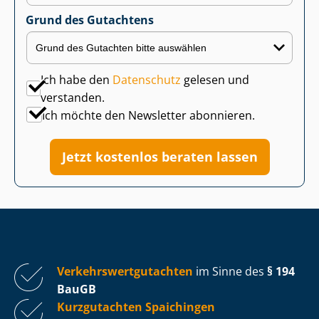
Grund des Gutachtens
Ich habe den
Datenschutz
gelesen und
verstanden.
Ich möchte den Newsletter abonnieren.
Jetzt kostenlos beraten lassen
Ver­kehrs­wert­gut­ach­ten
im Sinne des
§ 194
BauGB
Kurzgutachten Spaichingen