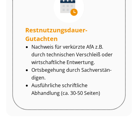
Rest­nut­zungs­dau­er-
Gutachten
Nachweis für verkürzte AfA z.B.
durch technischen Verschleiß oder
wirtschaftliche Entwertung.
Ortsbegehung durch Sach­ver­stän­
di­gen.
Ausführliche schriftliche
Abhandlung (ca. 30-50 Seiten)