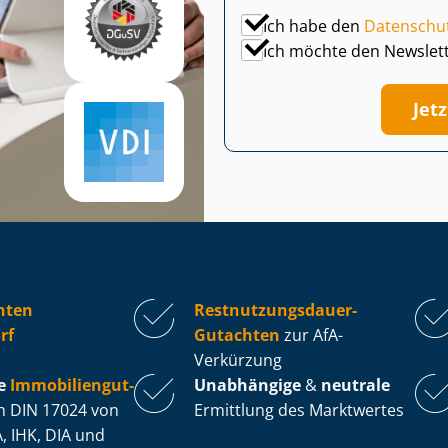
Ich habe den
Datenschu
Ich möchte den Newslet
Jet
hten
Rest­nut­zungs­dau­er-
rf
Gutachten
zur AfA-
Verkürzung
e
Im­mo­bi­li­en­gut­
Unabhängige
&
neutrale
 DIN 17024 von
Ermittlung des Marktwertes
, IHK, DIA und