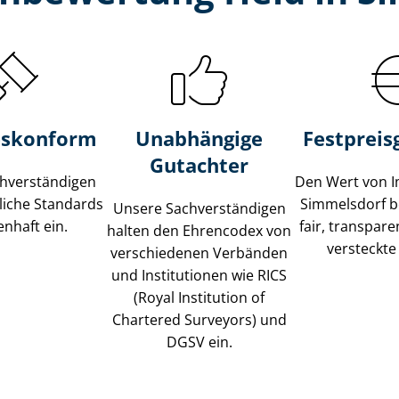
s­konform
Unabhängige
Festpreis​
Gutachter
­ver­stän­di­gen
Den Wert von I
liche Standards
Simmelsdorf b
Unsere Sach­ver­stän­di­gen
nhaft ein.
fair, transpar
halten den Ehrencodex von
versteckte
verschiedenen Verbänden
und Institutionen wie RICS
(Royal Institution of
Chartered Surveyors) und
DGSV ein.