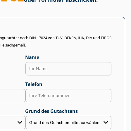
li­en­gut­ach­ter nach DIN 17024 von TÜV, DEKRA, IHK, DIA und EIPOS
lie sachgemäß.
Name
Telefon
Grund des Gutachtens