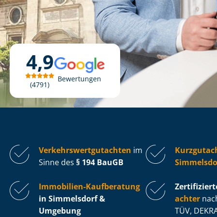
4,9
Bewertungen
4791
Ver­kehrs­wert­gut­ach­ten
im
Kurzgutac
Sinne des
§ 194 BauGB
Simmelsdo
Immobilien-Kaufberatung
Zertifiziert
in Simmelsdorf &
ach­ter
nach
Umgebung
TÜV, DEKRA