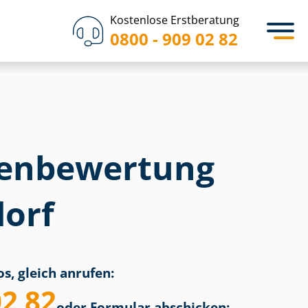
Kostenlose Erstberatung
0800 - 909 02 82
en­bewertung
orf
s, gleich anrufen:
02 82
oder Formular abschicken: