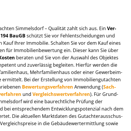
ut­ach­ten Simmelsdorf – Qualität zahlt sich aus. Ein
Ver­
§ 194 BauGB
schützt Sie vor Fehl­ent­schei­dun­gen und
 Kauf Ihrer Immobilie. Schalten Sie vor dem Kauf eines
n für Im­mo­bi­li­en­be­wer­tung ein. Dieser kann Sie über
Kosten
beraten und Sie von der Auswahl des Objektes
ompetent und zuverlässig begleiten. Hierfür werden die
ilienhaus, Mehr­fa­mi­li­en­haus oder einer Ge­wer­be­im­
rmittelt. Bei der Erstellung von Im­mo­bi­li­en­gut­ach­ten
hrie­be­nen
Be­wer­tungs­ver­fah­ren
Anwendung (
Sach­
ver­fah­ren
und
Ver­gleichs­wert­ver­fah­ren
). Für Grund­
 Simmelsdorf wird eine baurechtliche Prüfung der
 bei entsprechendem Ent­wick­lungs­po­ten­zi­al nach dem
tet. Die aktuellen Marktdaten des Gut­ach­ter­aus­schus­
r­gleichs­prei­se in die Ge­bäu­de­wert­ermitt­lung sowie