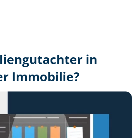
lien­gutachter in
er Immobilie?