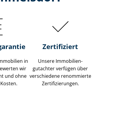
garantie
Zertifiziert
mmobilien in
Unsere Immobilien­
ewerten wir
gutachter verfügen über
ent und ohne
verschiedene renommierte
 Kosten.
Zer­ti­fi­zie­run­gen.