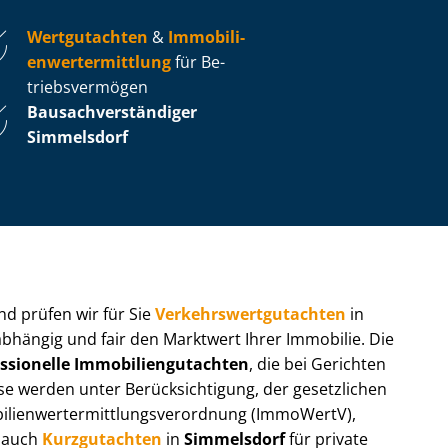
Wertgutachten
&
Im­mo­bi­li­
en­wert­ermitt­lung
für Be­
triebs­ver­mö­gen
Bau­sach­ver­stän­di­ger
Simmelsdorf
 und prüfen wir für Sie
Ver­kehrs­wert­gut­ach­ten
in
abhängig und fair den Marktwert Ihrer Immobilie. Die
ssionelle Im­mo­bi­li­en­gut­ach­ten
, die bei Gerichten
werden unter Be­rück­sich­ti­gung, der gesetzlichen
i­en­wert­ermitt­lungs­ver­ord­nung (ImmoWertV),
r auch
Kurzgutachten
in
Simmelsdorf
für private