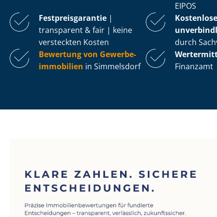
EIPOS
Fest­preis­ga­ran­tie
|
Kostenlos
transparent & fair | keine
unverbindl
versteckten Kosten
durch Sach
Bewertung von Ge­wer­be­
Wertermit
im­mo­bi­li­en
in Simmelsdorf
Finanzamt