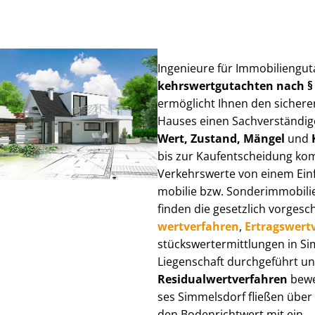
Ingenieure für Im­mo­bi­li­en­g
kehrs­wert­gut­ach­ten nach 
ermöglicht Ihnen den sicheren
Hauses einen Sach­ver­stän­di­ge
Wert, Zustand, Mängel
und
bis zur Kauf­ent­schei­dung k
Verkehrswerte von einem Einfam
mo­bi­lie bzw. Sonderimmobilie e
finden die gesetzlich vor­ge­sc
wert­ver­fah­ren
,
Er­trags­wert­
stücks­wert­ermitt­lun­gen in
Liegenschaft durchgeführt und
Re­si­du­al­wert­ver­fah­ren
bewer
ses Simmelsdorf fließen über Ve
den Bodenrichtwert mit ein.