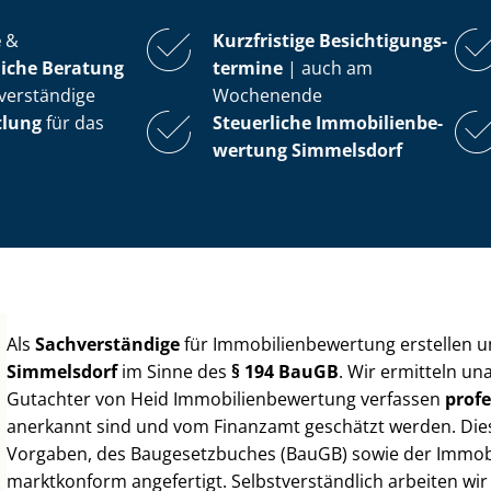
e
&
Kurzfristige Be­sich­ti­gungs­
iche Beratung
ter­mi­ne
| auch am
verständige
Wochenende
tlung
für das
Steuerliche Im­mo­bi­li­en­be­
wer­tung
Simmelsdorf
Als
Sachverständige
für Im­mo­bi­li­en­be­wer­tung erstellen
Simmelsdorf
im Sinne des
§ 194 BauGB
. Wir ermitteln un
Gutachter von Heid Im­mo­bi­li­en­be­wer­tung verfassen
profe
anerkannt sind und vom Finanzamt geschätzt werden. Diese 
Vorgaben, des Baugesetzbuches (BauGB) sowie der Im­mo­bi­l
marktkonform angefertigt. Selbst­ver­ständ­lich arbeiten wi