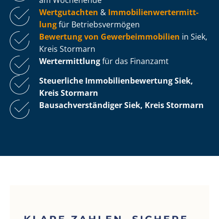
Wertgutachten
&
Im­mo­bi­li­en­wert­ermitt­
lung
für Be­triebs­ver­mö­gen
Bewertung von Ge­wer­be­im­mo­bi­li­en
in Siek,
Kreis Stormarn
Wertermittlung
für das Finanzamt
Steuerliche Im­mo­bi­li­en­be­wer­tung
Siek,
Kreis Stormarn
Bau­sach­ver­stän­di­ger Siek, Kreis Stormarn