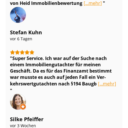
von Heid Im­mo­bi­li­en­be­wer­tung
[...mehr]
Stefan Kuhn
vor 6 Tagen
Super Service. Ich war auf der Suche nach
einem Im­mo­bi­li­en­gut­ach­ter für meinen
Geschäft. Da es für das Finanzamt bestimmt
war musste es auch auf jeden Fall ein Ver­
kehrs­wert­gut­ach­ten nach §194 Baugb
[...mehr]
Silke Pfeiffer
vor 3 Wochen