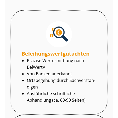
Be­lei­hungs­wert­gut­ach­ten
Präzise Wertermittlung nach
BelWertV
Von Banken anerkannt
Ortsbegehung durch Sach­ver­stän­
di­gen
Ausführliche schriftliche
Abhandlung (ca. 60-90 Seiten)