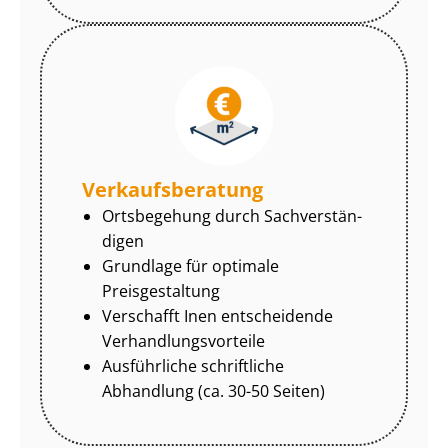
Ver­kaufs­be­ra­tung
Ortsbegehung durch Sach­ver­stän­
di­gen
Grundlage für optimale
Preisgestaltung
Verschafft Inen entscheidende
Ver­hand­lungs­vor­tei­le
Ausführliche schriftliche
Abhandlung (ca. 30-50 Seiten)