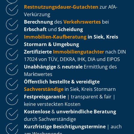
Rest­nut­zungs­dau­er-Gutachten
zur AfA-
Verkürzung
Berechnung
des
Verkehrswertes
bei
Erbschaft
und
Scheidung
Immobilien-Kaufberatung
in Siek, Kreis
Stormarn & Umgebung
Zertifizierte
Im­mo­bi­li­en­gut­ach­ter
nach DIN
17024 von TÜV, DEKRA, IHK, DIA und EIPOS
Unabhängige
&
neutrale
Ermittlung des
Marktwertes
Öffentlich bestellte & vereidigte
Sachverständige
in Siek, Kreis Stormarn
Fest­preis­ga­ran­tie
| transparent & fair |
keine versteckten Kosten
Kostenlose
&
unverbindliche Beratung
durch Sachverständige
Kurzfristige Be­sich­ti­gungs­ter­mi­ne
| auch
am Wochenende