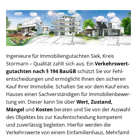
Ingenieure für Im­mo­bi­li­en­gut­ach­ten Siek, Kreis
Stormarn – Qualität zahlt sich aus. Ein
Ver­kehrs­wert­
gut­ach­ten nach § 194 BauGB
schützt Sie vor Fehl­
ent­schei­dun­gen und ermöglicht Ihnen den sicheren
Kauf Ihrer Immobilie. Schalten Sie vor dem Kauf eines
Hauses einen Sach­ver­stän­di­gen für Im­mo­bi­li­en­be­wer­
tung ein. Dieser kann Sie über
Wert, Zustand,
Mängel
und
Kosten
beraten und Sie von der Auswahl
des Objektes bis zur Kauf­ent­schei­dung kompetent
und zuverlässig begleiten. Hierfür werden die
Verkehrswerte von einem Einfamilienhaus, Mehr­fa­mi­l