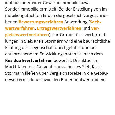
i­en­haus oder einer Ge­wer­be­im­mo­bi­lie bzw.
Sonderimmobilie ermittelt. Bei der Erstellung von Im­
mo­bi­li­en­gut­ach­ten finden die gesetzlich vor­ge­schrie­
be­nen
Be­wer­tungs­ver­fah­ren
Anwendung (
Sach­
wert­ver­fah­ren
,
Er­trags­wert­ver­fah­ren
und
Ver­
gleichs­wert­ver­fah­ren
). Für Grund­stücks­wert­ermitt­
lun­gen in Siek, Kreis Stormarn wird eine baurechtliche
Prüfung der Liegenschaft durchgeführt und bei
entsprechendem Ent­wick­lungs­po­ten­zi­al nach dem
Re­si­du­al­wert­ver­fah­ren
bewertet. Die aktuellen
Marktdaten des Gut­ach­ter­aus­schus­ses Siek, Kreis
Stormarn fließen über Ver­gleichs­prei­se in die Ge­bäu­
de­wert­ermitt­lung sowie den Bodenrichtwert mit ein.