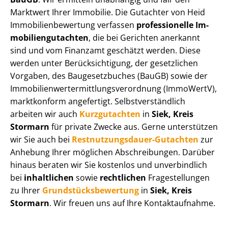
Marktwert Ihrer Immobilie. Die Gutachter von Heid
Im­mo­bi­li­en­be­wer­tung verfassen
professionelle Im­
mo­bi­li­en­gut­ach­ten
, die bei Gerichten anerkannt
sind und vom Finanzamt geschätzt werden. Diese
werden unter Be­rück­sich­ti­gung, der gesetzlichen
Vorgaben, des Baugesetzbuches (BauGB) sowie der
Im­mo­bi­li­en­wert­ermitt­lungs­ver­ord­nung (ImmoWertV),
marktkonform angefertigt. Selbst­ver­ständ­lich
arbeiten wir auch
Kurzgutachten
in
Siek, Kreis
Stormarn
für private Zwecke aus. Gerne unterstützen
wir Sie auch bei
Rest­nut­zungs­dau­er-Gutachten
zur
Anhebung Ihrer möglichen Abschreibungen. Darüber
hinaus beraten wir Sie kostenlos und unverbindlich
bei
inhaltlichen
sowie
rechtlichen
Fragestellungen
zu Ihrer
Grund­stücks­be­wer­tung
in
Siek, Kreis
Stormarn
. Wir freuen uns auf Ihre Kontaktaufnahme.