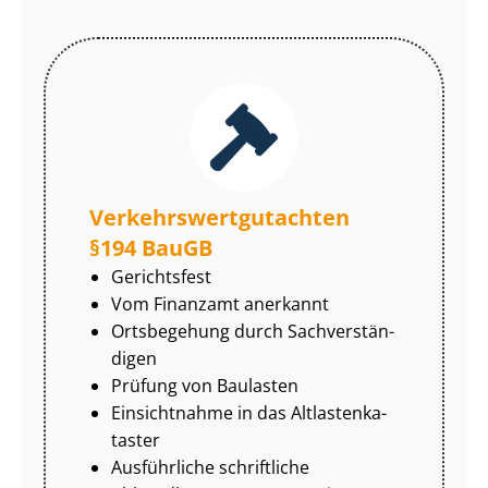
Ver­kehrs­wert­gut­ach­ten
§194 BauGB
Gerichtsfest
Vom Finanzamt anerkannt
Ortsbegehung durch Sach­ver­stän­
di­gen
Prüfung von Baulasten
Einsichtnahme in das Alt­las­ten­ka­
tas­ter
Ausführliche schriftliche