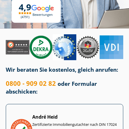
4,9
Bewertungen
4791
Wir beraten Sie kostenlos, gleich anrufen:
0800 - 909 02 82
oder Formular
abschicken:
André Heid
Zertifizierte Im­mo­bi­li­en­gut­ach­ter nach DIN 17024