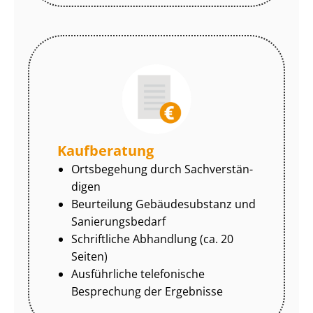
Kaufberatung
Ortsbegehung durch Sach­ver­stän­
di­gen
Beurteilung Gebäudesubstanz und
Sa­nie­rungs­be­darf
Schriftliche Abhandlung (ca. 20
Seiten)
Ausführliche telefonische
Besprechung der Ergebnisse