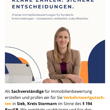
Als
Sachverständige
für Im­mo­bi­li­en­be­wer­tung
erstellen und prüfen wir für Sie
Ver­kehrs­wert­gut­ach­
ten
in
Siek, Kreis Stormarn
im Sinne des
§ 194
BauGB
. Wir ermitteln unabhängig und fair den