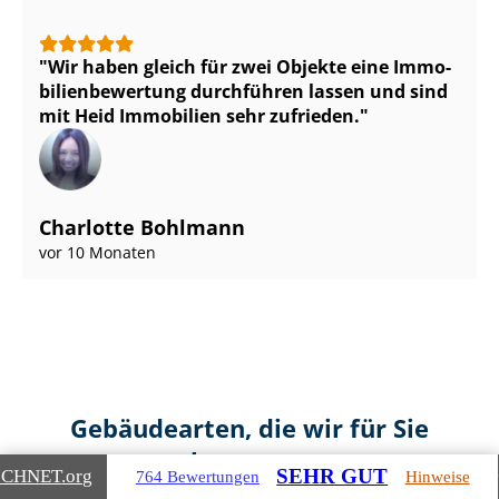
Wir haben gleich für zwei Objekte eine Im­mo­
bi­li­en­be­wer­tung durchführen lassen und sind
mit Heid Immobilien sehr zufrieden.
Charlotte Bohlmann
vor 10 Monaten
Gebäudearten, die wir für Sie
bewerten
SEHR GUT
ICHNET
.org
764 Bewertungen
Hinweise