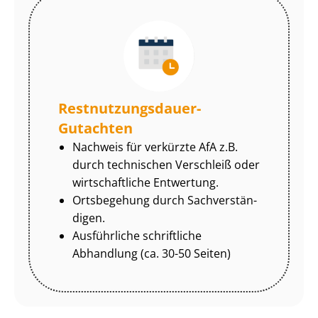
Rest­nut­zungs­dau­er-
Gutachten
Nachweis für verkürzte AfA z.B.
durch technischen Verschleiß oder
wirtschaftliche Entwertung.
Ortsbegehung durch Sach­ver­stän­
di­gen.
Ausführliche schriftliche
Abhandlung (ca. 30-50 Seiten)