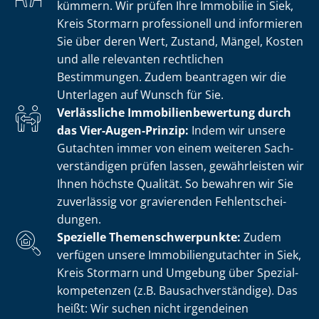
kümmern. Wir prüfen Ihre Immobilie in Siek,
Kreis Stormarn professionell und informieren
Sie über deren Wert, Zustand, Mängel, Kosten
und alle relevanten rechtlichen
Bestimmungen. Zudem beantragen wir die
Unterlagen auf Wunsch für Sie.
Verlässliche Im­mo­bi­li­en­be­wer­tung durch
das Vier-Augen-Prinzip:
Indem wir unsere
Gutachten immer von einem weiteren Sach­
ver­stän­di­gen prüfen lassen, gewährleisten wir
Ihnen höchste Qualität. So bewahren wir Sie
zuverlässig vor gravierenden Fehl­ent­schei­
dun­gen.
Spezielle The­men­schwer­punk­te:
Zudem
verfügen unsere Im­mo­bi­li­en­gut­ach­ter in Siek,
Kreis Stormarn und Umgebung über Spe­zi­al­
kom­pe­ten­zen (z.B. Bau­sach­ver­stän­di­ge). Das
heißt: Wir suchen nicht irgendeinen