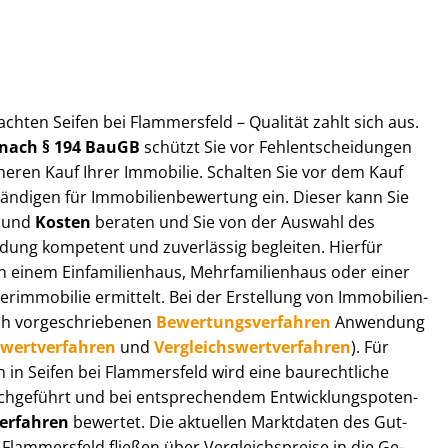
t­ach­ten Seifen bei Flammersfeld – Qualität zahlt sich aus.
n nach § 194 BauGB
schützt Sie vor Fehl­ent­schei­dun­gen
heren Kauf Ihrer Immobilie. Schalten Sie vor dem Kauf
­di­gen für Im­mo­bi­li­en­be­wer­tung ein. Dieser kann Sie
und
Kosten
beraten und Sie von der Auswahl des
ei­dung kompetent und zuverlässig begleiten. Hierfür
einem Einfamilienhaus, Mehr­fa­mi­li­en­haus oder einer
derimmobilie ermittelt. Bei der Erstellung von Im­mo­bi­li­en­
ch vor­ge­schrie­be­nen
Be­wer­tungs­ver­fah­ren
Anwendung
­wert­ver­fah­ren
und
Ver­gleichs­wert­ver­fah­ren
). Für
en in Seifen bei Flammersfeld wird eine baurechtliche
chgeführt und bei entsprechendem Ent­wick­lungs­po­ten­
ver­fah­ren
bewertet. Die aktuellen Marktdaten des Gut­
i Flammersfeld fließen über Ver­gleichs­prei­se in die Ge­