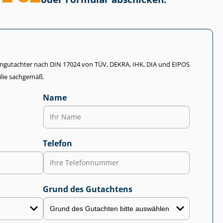
li­en­gut­ach­ter nach DIN 17024 von TÜV, DEKRA, IHK, DIA und EIPOS
lie sachgemäß.
Name
Telefon
Grund des Gutachtens