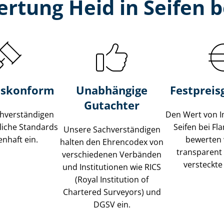
rtung Heid in Seifen 
s­konform
Unabhängige
Festpreis​
Gutachter
­ver­stän­di­gen
Den Wert von I
liche Standards
Seifen bei F
Unsere Sach­ver­stän­di­gen
nhaft ein.
bewerten w
halten den Ehrencodex von
transparent
verschiedenen Verbänden
versteckte
und Institutionen wie RICS
(Royal Institution of
Chartered Surveyors) und
DGSV ein.