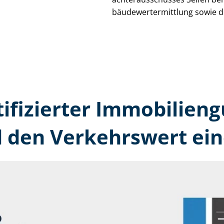
bäu­de­wert­ermitt­lung sowie 
tifizierter Immobilien­g
 den Verkehrswert ein