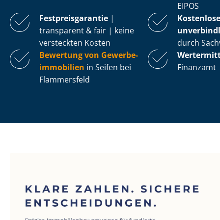
EIPOS
Fest­preis­ga­ran­tie
|
Kostenlos
transparent & fair | keine
unverbindl
versteckten Kosten
durch Sach
Bewertung von Ge­wer­be­
Wertermit
im­mo­bi­li­en
in Seifen bei
Finanzamt
Flammersfeld