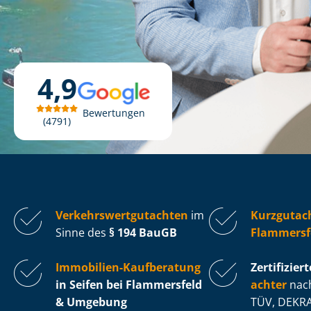
4,9
Bewertungen
4791
Ver­kehrs­wert­gut­ach­ten
im
Kurzgutach
Sinne des
§ 194 BauGB
Flammersf
Immobilien-Kaufberatung
Zertifiziert
in Seifen bei Flammersfeld
ach­ter
nach
& Umgebung
TÜV, DEKRA