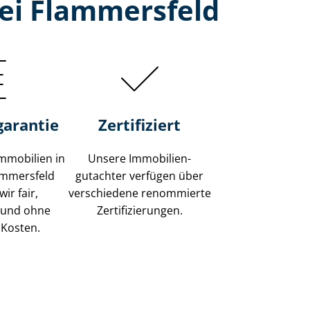
bei Flammersfeld
garantie
Zertifiziert
mmobilien in
Unsere Immobilien­
lammersfeld
gutachter verfügen über
ir fair,
verschiedene renommierte
 und ohne
Zer­ti­fi­zie­run­gen.
 Kosten.