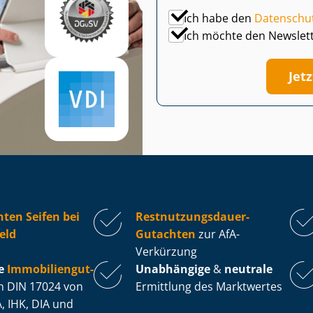
Ich habe den
Datenschu
Ich möchte den Newslet
Jet
ten Seifen bei
Rest­nut­zungs­dau­er-
eld
Gutachten
zur AfA-
Verkürzung
e
Im­mo­bi­li­en­gut­
Unabhängige
&
neutrale
 DIN 17024 von
Ermittlung des Marktwertes
, IHK, DIA und