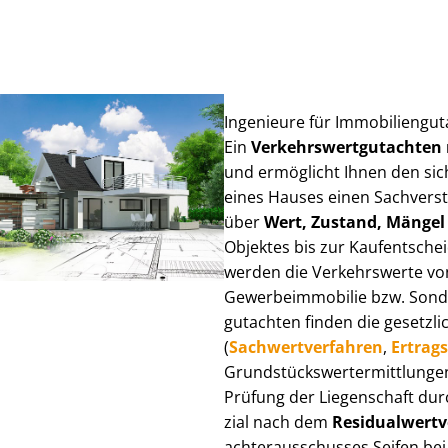
Ingenieure für Im­mo­bi­li­en­gu
Ein
Ver­kehrs­wert­gut­ach­te
und ermöglicht Ihnen den sic
eines Hauses einen Sach­ver­stän
über
Wert, Zustand, Mängel
Objektes bis zur Kauf­ent­sch
werden die Verkehrswerte von 
Ge­wer­be­im­mo­bi­lie bzw. Son
gut­ach­ten finden die gesetzli
(
Sach­wert­ver­fah­ren
,
Er­trags
Grund­stücks­wert­ermitt­lun­g
Prüfung der Liegenschaft dur
zi­al nach dem
Re­si­du­al­wert­
ach­ter­aus­schus­ses Seifen be