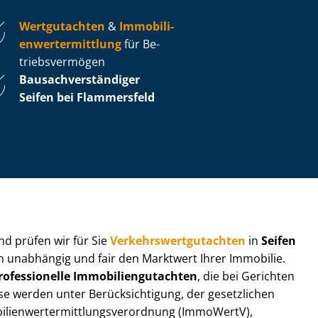
Wertgutachten
&
Im­mo­bi­li­
en­wert­ermitt­lung
für Be­
triebs­ver­mö­gen
Bau­sach­ver­stän­di­ger
Seifen bei Flammersfeld
 und prüfen wir für Sie
Ver­kehrs­wert­gut­ach­ten
in
Seifen
ln unabhängig und fair den Marktwert Ihrer Immobilie.
rofessionelle Im­mo­bi­li­en­gut­ach­ten
, die bei Gerichten
werden unter Be­rück­sich­ti­gung, der gesetzlichen
i­en­wert­ermitt­lungs­ver­ord­nung (ImmoWertV),