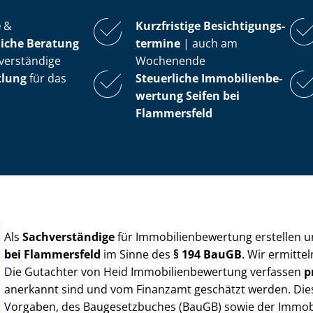
e
&
Kurzfristige Be­sich­ti­gungs­
iche Beratung
ter­mi­ne
| auch am
verständige
Wochenende
tlung
für das
Steuerliche Im­mo­bi­li­en­be­
wer­tung
Seifen bei
Flammersfeld
Als
Sachverständige
für Im­mo­bi­li­en­be­wer­tung erstellen
bei Flammersfeld
im Sinne des
§ 194 BauGB
. Wir ermitte
Die Gutachter von Heid Im­mo­bi­li­en­be­wer­tung verfassen
p
anerkannt sind und vom Finanzamt geschätzt werden. Diese 
Vorgaben, des Baugesetzbuches (BauGB) sowie der Im­mo­bi­l