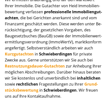
Ihrer Immobilie. Die Gutachter von Heid Im­mo­bi­li­en­
be­wer­tung verfassen
professionelle Im­mo­bi­li­en­gut­
ach­ten
, die bei Gerichten anerkannt sind und vom
Finanzamt geschätzt werden. Diese werden unter Be­
rück­sich­ti­gung, der gesetzlichen Vorgaben, des
Baugesetzbuches (BauGB) sowie der Im­mo­bi­li­en­wert­
ermitt­lungs­ver­ord­nung (ImmoWertV), marktkonform
angefertigt. Selbst­ver­ständ­lich arbeiten wir auch
Kurzgutachten
in
Schwieberdingen
für private
Zwecke aus. Gerne unterstützen wir Sie auch bei
Rest­nut­zungs­dau­er-Gutachten
zur Anhebung Ihrer
möglichen Abschreibungen. Darüber hinaus beraten
wir Sie kostenlos und unverbindlich bei
inhaltlichen
sowie
rechtlichen
Fragestellungen zu Ihrer
Grund­
stücks­be­wer­tung
in
Schwieberdingen
. Wir freuen
uns auf Ihre Kontaktaufnahme.