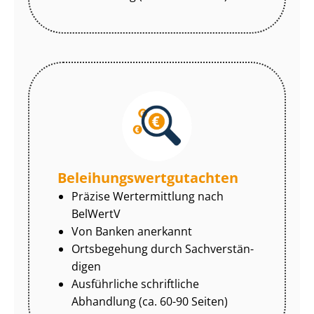
Be­lei­hungs­wert­gut­ach­ten
Präzise Wertermittlung nach
BelWertV
Von Banken anerkannt
Ortsbegehung durch Sach­ver­stän­
di­gen
Ausführliche schriftliche
Abhandlung (ca. 60-90 Seiten)