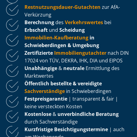
Rest­nut­zungs­dau­er-Gutachten
zur AfA-
Verkürzung
Berechnung
des
Verkehrswertes
bei
Erbschaft
und
Scheidung
Immobilien-Kaufberatung
in
Schwieberdingen & Umgebung
Zertifizierte
Im­mo­bi­li­en­gut­ach­ter
nach DIN
17024 von TÜV, DEKRA, IHK, DIA und EIPOS
Unabhängige
&
neutrale
Ermittlung des
Marktwertes
Öffentlich bestellte & vereidigte
Sachverständige
in Schwieberdingen
Fest­preis­ga­ran­tie
| transparent & fair |
keine versteckten Kosten
Kostenlose
&
unverbindliche Beratung
durch Sachverständige
Kurzfristige Be­sich­ti­gungs­ter­mi­ne
| auch
am Wochenende