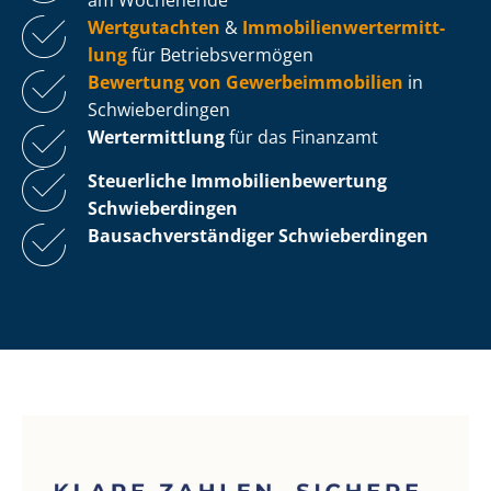
Wertgutachten
&
Im­mo­bi­li­en­wert­ermitt­
lung
für Be­triebs­ver­mö­gen
Bewertung von Ge­wer­be­im­mo­bi­li­en
in
Schwieberdingen
Wertermittlung
für das Finanzamt
Steuerliche Im­mo­bi­li­en­be­wer­tung
Schwieberdingen
Bau­sach­ver­stän­di­ger Schwieberdingen