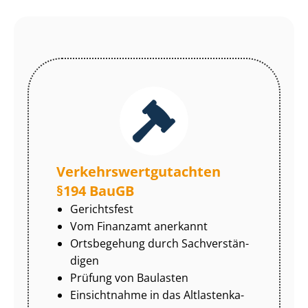
Ver­kehrs­wert­gut­ach­ten
§194 BauGB
Gerichtsfest
Vom Finanzamt anerkannt
Ortsbegehung durch Sach­ver­stän­
di­gen
Prüfung von Baulasten
Einsichtnahme in das Alt­las­ten­ka­