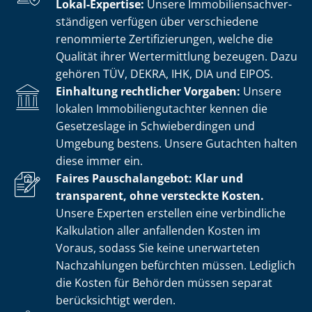
Lokal-Expertise:
Unsere Im­mo­bi­li­en­sach­ver­
stän­di­gen verfügen über verschiedene
renommierte Zer­ti­fi­zie­run­gen, welche die
Qualität ihrer Wertermittlung bezeugen. Dazu
gehören TÜV, DEKRA, IHK, DIA und EIPOS.
Einhaltung rechtlicher Vorgaben:
Unsere
lokalen Im­mo­bi­li­en­gut­ach­ter kennen die
Gesetzeslage in Schwieberdingen und
Umgebung bestens. Unsere Gutachten halten
diese immer ein.
Faires Pauschalangebot: Klar und
transparent, ohne versteckte Kosten.
Unsere Experten erstellen eine verbindliche
Kalkulation aller anfallenden Kosten im
Voraus, sodass Sie keine unerwarteten
Nachzahlungen befürchten müssen. Lediglich
die Kosten für Behörden müssen separat
berücksichtigt werden.