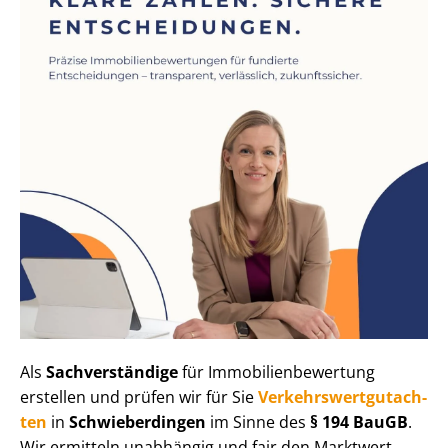
Als
Sachverständige
für Im­mo­bi­li­en­be­wer­tung
erstellen und prüfen wir für Sie
Ver­kehrs­wert­gut­ach­
ten
in
Schwieberdingen
im Sinne des
§ 194 BauGB
.
Wir ermitteln unabhängig und fair den Marktwert