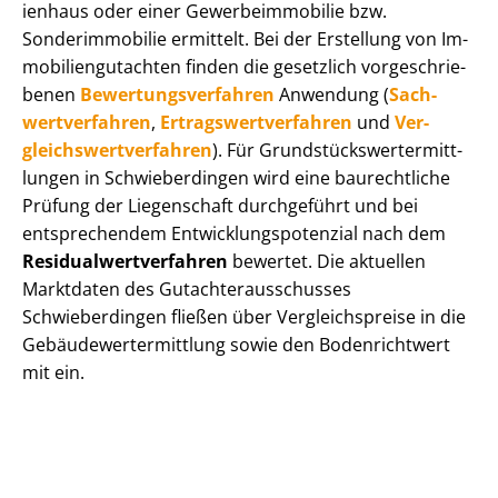
i­en­haus oder einer Ge­wer­be­im­mo­bi­lie bzw.
Sonderimmobilie ermittelt. Bei der Erstellung von Im­
mo­bi­li­en­gut­ach­ten finden die gesetzlich vor­ge­schrie­
be­nen
Be­wer­tungs­ver­fah­ren
Anwendung (
Sach­
wert­ver­fah­ren
,
Er­trags­wert­ver­fah­ren
und
Ver­
gleichs­wert­ver­fah­ren
). Für Grund­stücks­wert­ermitt­
lun­gen in Schwieberdingen wird eine baurechtliche
Prüfung der Liegenschaft durchgeführt und bei
entsprechendem Ent­wick­lungs­po­ten­zi­al nach dem
Re­si­du­al­wert­ver­fah­ren
bewertet. Die aktuellen
Marktdaten des Gut­ach­ter­aus­schus­ses
Schwieberdingen fließen über Ver­gleichs­prei­se in die
Ge­bäu­de­wert­ermitt­lung sowie den Bodenrichtwert
mit ein.