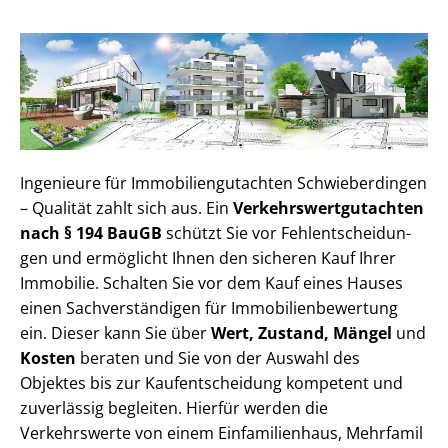
Ingenieure für Im­mo­bi­li­en­gut­ach­ten Schwieberdingen
– Qualität zahlt sich aus. Ein
Ver­kehrs­wert­gut­ach­ten
nach § 194 BauGB
schützt Sie vor Fehl­ent­schei­dun­
gen und ermöglicht Ihnen den sicheren Kauf Ihrer
Immobilie. Schalten Sie vor dem Kauf eines Hauses
einen Sach­ver­stän­di­gen für Im­mo­bi­li­en­be­wer­tung
ein. Dieser kann Sie über
Wert, Zustand, Mängel
und
Kosten
beraten und Sie von der Auswahl des
Objektes bis zur Kauf­ent­schei­dung kompetent und
zuverlässig begleiten. Hierfür werden die
Verkehrswerte von einem Einfamilienhaus, Mehr­fa­mi­l