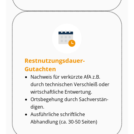
Rest­nut­zungs­dau­er-
Gutachten
Nachweis für verkürzte AfA z.B.
durch technischen Verschleiß oder
wirtschaftliche Entwertung.
Ortsbegehung durch Sach­ver­stän­
di­gen.
Ausführliche schriftliche
Abhandlung (ca. 30-50 Seiten)