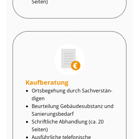
Seiten)
Kaufberatung
Ortsbegehung durch Sach­ver­stän­
di­gen
Beurteilung Gebäudesubstanz und
Sa­nie­rungs­be­darf
Schriftliche Abhandlung (ca. 20
Seiten)
Ausführliche telefonische