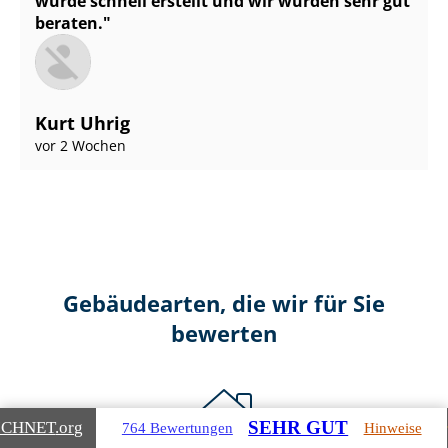
wurde schnell erstellt und wir wurden sehr gut
beraten.
Kurt Uhrig
vor 2 Wochen
Gebäudearten, die wir für Sie
bewerten
SEHR GUT
ICHNET
.org
764 Bewertungen
Hinweise