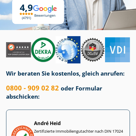
4,9
Bewertungen
4791
Wir beraten Sie kostenlos, gleich anrufen:
0800 - 909 02 82
oder Formular
abschicken:
André Heid
Zertifizierte Im­mo­bi­li­en­gut­ach­ter nach DIN 17024