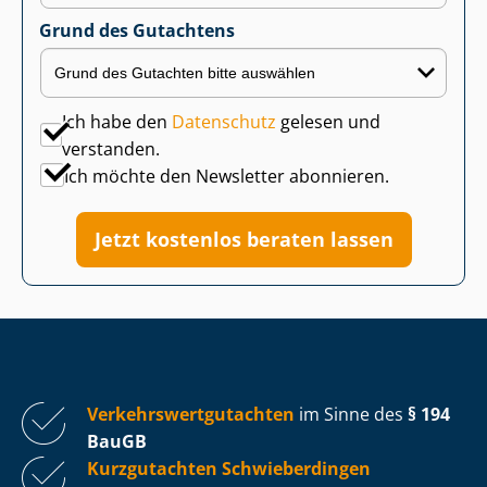
Grund des Gutachtens
Ich habe den
Datenschutz
gelesen und
verstanden.
Ich möchte den Newsletter abonnieren.
Jetzt kostenlos beraten lassen
Ver­kehrs­wert­gut­ach­ten
im Sinne des
§ 194
BauGB
Kurzgutachten Schwieberdingen