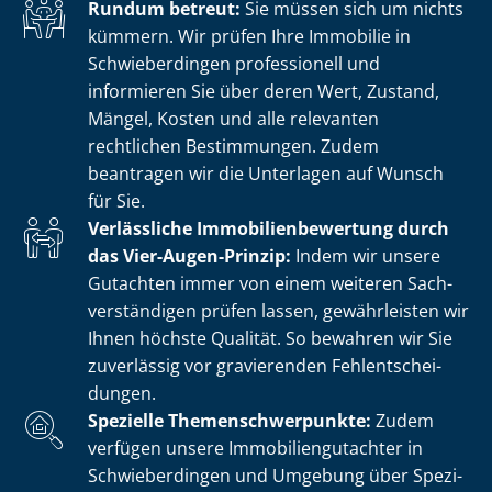
Rundum betreut:
Sie müssen sich um nichts
kümmern. Wir prüfen Ihre Immobilie in
Schwieberdingen professionell und
informieren Sie über deren Wert, Zustand,
Mängel, Kosten und alle relevanten
rechtlichen Bestimmungen. Zudem
beantragen wir die Unterlagen auf Wunsch
für Sie.
Verlässliche Im­mo­bi­li­en­be­wer­tung durch
das Vier-Augen-Prinzip:
Indem wir unsere
Gutachten immer von einem weiteren Sach­
ver­stän­di­gen prüfen lassen, gewährleisten wir
Ihnen höchste Qualität. So bewahren wir Sie
zuverlässig vor gravierenden Fehl­ent­schei­
dun­gen.
Spezielle The­men­schwer­punk­te:
Zudem
verfügen unsere Im­mo­bi­li­en­gut­ach­ter in
Schwieberdingen und Umgebung über Spe­zi­