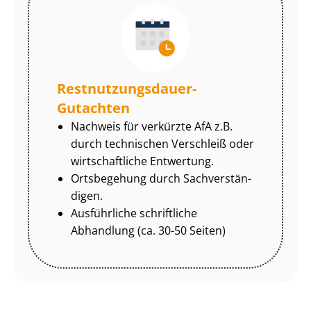
Rest­nut­zungs­dau­er-
Gutachten
Nachweis für verkürzte AfA z.B.
durch technischen Verschleiß oder
wirtschaftliche Entwertung.
Ortsbegehung durch Sach­ver­stän­
di­gen.
Ausführliche schriftliche
Abhandlung (ca. 30-50 Seiten)