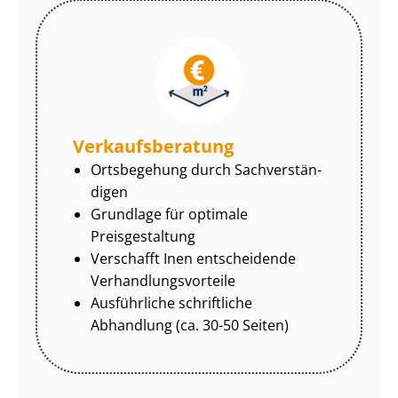
Ver­kaufs­be­ra­tung
Ortsbegehung durch Sach­ver­stän­
di­gen
Grundlage für optimale
Preisgestaltung
Verschafft Inen entscheidende
Ver­hand­lungs­vor­tei­le
Ausführliche schriftliche
Abhandlung (ca. 30-50 Seiten)