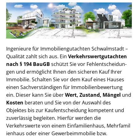
Ingenieure für Im­mo­bi­li­en­gut­ach­ten Schwalmstadt –
Qualität zahlt sich aus. Ein
Ver­kehrs­wert­gut­ach­ten
nach § 194 BauGB
schützt Sie vor Fehl­ent­schei­dun­
gen und ermöglicht Ihnen den sicheren Kauf Ihrer
Immobilie. Schalten Sie vor dem Kauf eines Hauses
einen Sach­ver­stän­di­gen für Im­mo­bi­li­en­be­wer­tung
ein. Dieser kann Sie über
Wert, Zustand, Mängel
und
Kosten
beraten und Sie von der Auswahl des
Objektes bis zur Kauf­ent­schei­dung kompetent und
zuverlässig begleiten. Hierfür werden die
Verkehrswerte von einem Einfamilienhaus, Mehr­fa­mi­l
i­en­haus oder einer Ge­wer­be­im­mo­bi­lie bzw.