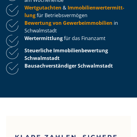
Wertgutachten
&
Im­mo­bi­li­en­wert­ermitt­
lung
für Be­triebs­ver­mö­gen
Bewertung von Ge­wer­be­im­mo­bi­li­en
in
Schwalmstadt
Wertermittlung
für das Finanzamt
Steuerliche Im­mo­bi­li­en­be­wer­tung
Schwalmstadt
Bau­sach­ver­stän­di­ger Schwalmstadt