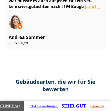
war musste es auch auf jeden Fall ein Ver­
kehrs­wert­gut­ach­ten nach §194 Baugb
[...mehr]
Andrea Sommer
vor 5 Tagen
Gebäudearten, die wir für Sie
bewerten
SEHR GUT
ICHNET
.org
764 Bewertungen
Hinweise