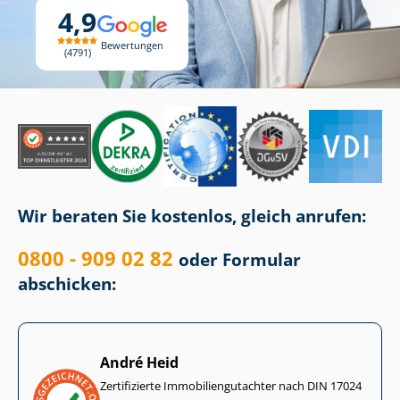
4,9
Bewertungen
4791
Wir beraten Sie kostenlos, gleich anrufen:
0800 - 909 02 82
oder Formular
abschicken:
André Heid
Zertifizierte Im­mo­bi­li­en­gut­ach­ter nach DIN 17024