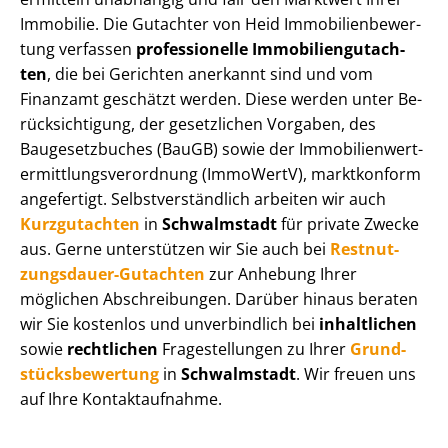
Immobilie. Die Gutachter von Heid Im­mo­bi­li­en­be­wer­
tung verfassen
professionelle Im­mo­bi­li­en­gut­ach­
ten
, die bei Gerichten anerkannt sind und vom
Finanzamt geschätzt werden. Diese werden unter Be­
rück­sich­ti­gung, der gesetzlichen Vorgaben, des
Baugesetzbuches (BauGB) sowie der Im­mo­bi­li­en­wert­
ermitt­lungs­ver­ord­nung (ImmoWertV), marktkonform
angefertigt. Selbst­ver­ständ­lich arbeiten wir auch
Kurzgutachten
in
Schwalmstadt
für private Zwecke
aus. Gerne unterstützen wir Sie auch bei
Rest­nut­
zungs­dau­er-Gutachten
zur Anhebung Ihrer
möglichen Abschreibungen. Darüber hinaus beraten
wir Sie kostenlos und unverbindlich bei
inhaltlichen
sowie
rechtlichen
Fragestellungen zu Ihrer
Grund­
stücks­be­wer­tung
in
Schwalmstadt
. Wir freuen uns
auf Ihre Kontaktaufnahme.