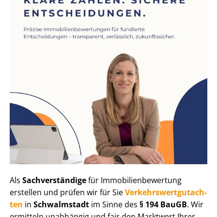
Als
Sachverständige
für Im­mo­bi­li­en­be­wer­tung
erstellen und prüfen wir für Sie
Ver­kehrs­wert­gut­ach­
ten
in
Schwalmstadt
im Sinne des
§ 194 BauGB
. Wir
ermitteln unabhängig und fair den Marktwert Ihrer