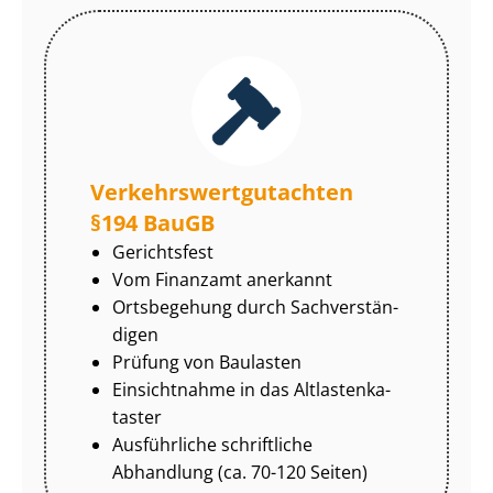
Ver­kehrs­wert­gut­ach­ten
§194 BauGB
Gerichtsfest
Vom Finanzamt anerkannt
Ortsbegehung durch Sach­ver­stän­
di­gen
Prüfung von Baulasten
Einsichtnahme in das Alt­las­ten­ka­
tas­ter
Ausführliche schriftliche
Abhandlung (ca. 70-120 Seiten)