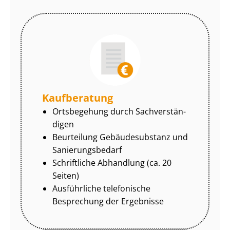
Kaufberatung
Ortsbegehung durch Sach­ver­stän­
di­gen
Beurteilung Gebäudesubstanz und
Sa­nie­rungs­be­darf
Schriftliche Abhandlung (ca. 20
Seiten)
Ausführliche telefonische
Besprechung der Ergebnisse