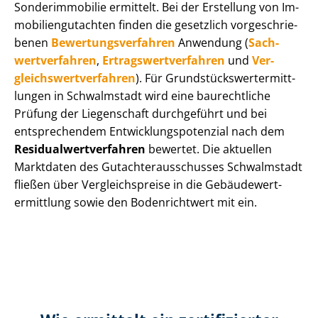
Sonderimmobilie ermittelt. Bei der Erstellung von Im­
mo­bi­li­en­gut­ach­ten finden die gesetzlich vor­ge­schrie­
be­nen
Be­wer­tungs­ver­fah­ren
Anwendung (
Sach­
wert­ver­fah­ren
,
Er­trags­wert­ver­fah­ren
und
Ver­
gleichs­wert­ver­fah­ren
). Für Grund­stücks­wert­ermitt­
lun­gen in Schwalmstadt wird eine baurechtliche
Prüfung der Liegenschaft durchgeführt und bei
entsprechendem Ent­wick­lungs­po­ten­zi­al nach dem
Re­si­du­al­wert­ver­fah­ren
bewertet. Die aktuellen
Marktdaten des Gut­ach­ter­aus­schus­ses Schwalmstadt
fließen über Ver­gleichs­prei­se in die Ge­bäu­de­wert­
ermitt­lung sowie den Bodenrichtwert mit ein.