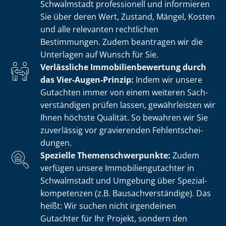
Schwalmstadt professionell und informieren
Sie über deren Wert, Zustand, Mängel, Kosten
und alle relevanten rechtlichen
Bestimmungen. Zudem beantragen wir die
Unterlagen auf Wunsch für Sie.
Verlässliche Im­mo­bi­li­en­be­wer­tung durch
das Vier-Augen-Prinzip:
Indem wir unsere
Gutachten immer von einem weiteren Sach­
ver­stän­di­gen prüfen lassen, gewährleisten wir
Ihnen höchste Qualität. So bewahren wir Sie
zuverlässig vor gravierenden Fehl­ent­schei­
dun­gen.
Spezielle The­men­schwer­punk­te:
Zudem
verfügen unsere Im­mo­bi­li­en­gut­ach­ter in
Schwalmstadt und Umgebung über Spe­zi­al­
kom­pe­ten­zen (z.B. Bau­sach­ver­stän­di­ge). Das
heißt: Wir suchen nicht irgendeinen
Gutachter für Ihr Projekt, sondern den