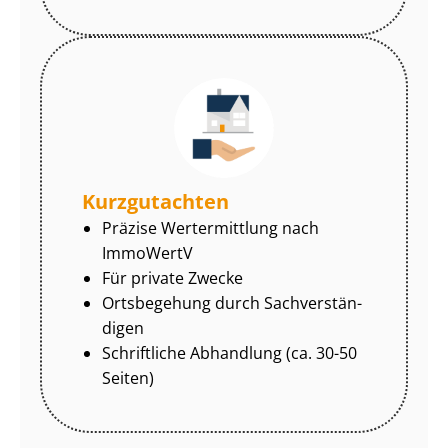
Kurzgutachten
Präzise Wertermittlung nach
ImmoWertV
Für private Zwecke
Ortsbegehung durch Sach­ver­stän­
di­gen
Schriftliche Abhandlung (ca. 30-50
Seiten)