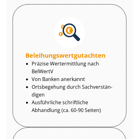
Be­lei­hungs­wert­gut­ach­ten
Präzise Wertermittlung nach
BelWertV
Von Banken anerkannt
Ortsbegehung durch Sach­ver­stän­
di­gen
Ausführliche schriftliche
Abhandlung (ca. 60-90 Seiten)