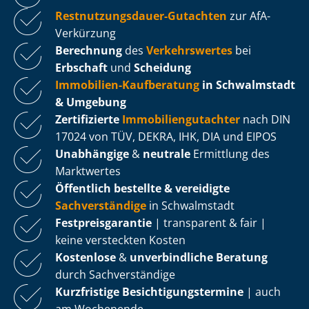
Rest­nut­zungs­dau­er-Gutachten
zur AfA-
Verkürzung
Berechnung
des
Verkehrswertes
bei
Erbschaft
und
Scheidung
Immobilien-Kaufberatung
in Schwalmstadt
& Umgebung
Zertifizierte
Im­mo­bi­li­en­gut­ach­ter
nach DIN
17024 von TÜV, DEKRA, IHK, DIA und EIPOS
Unabhängige
&
neutrale
Ermittlung des
Marktwertes
Öffentlich bestellte & vereidigte
Sachverständige
in Schwalmstadt
Fest­preis­ga­ran­tie
| transparent & fair |
keine versteckten Kosten
Kostenlose
&
unverbindliche Beratung
durch Sachverständige
Kurzfristige Be­sich­ti­gungs­ter­mi­ne
| auch
am Wochenende