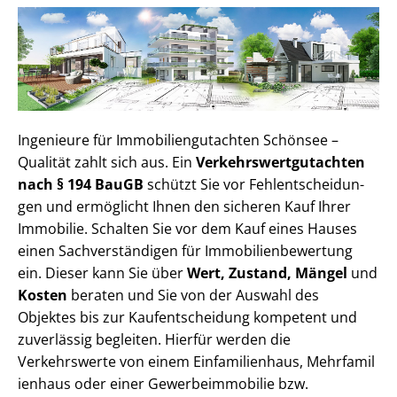
Ingenieure für Im­mo­bi­li­en­gut­ach­ten Schönsee –
Qualität zahlt sich aus. Ein
Ver­kehrs­wert­gut­ach­ten
nach § 194 BauGB
schützt Sie vor Fehl­ent­schei­dun­
gen und ermöglicht Ihnen den sicheren Kauf Ihrer
Immobilie. Schalten Sie vor dem Kauf eines Hauses
einen Sach­ver­stän­di­gen für Im­mo­bi­li­en­be­wer­tung
ein. Dieser kann Sie über
Wert, Zustand, Mängel
und
Kosten
beraten und Sie von der Auswahl des
Objektes bis zur Kauf­ent­schei­dung kompetent und
zuverlässig begleiten. Hierfür werden die
Verkehrswerte von einem Einfamilienhaus, Mehr­fa­mi­l
i­en­haus oder einer Ge­wer­be­im­mo­bi­lie bzw.