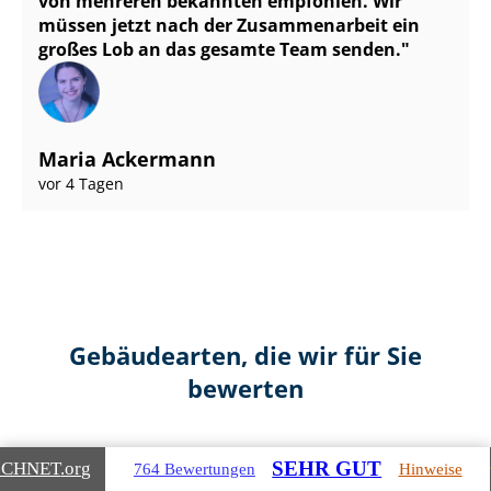
von mehreren bekannten empfohlen. Wir
müssen jetzt nach der Zusammenarbeit ein
großes Lob an das gesamte Team senden.
Maria Ackermann
vor 4 Tagen
Gebäudearten, die wir für Sie
bewerten
SEHR GUT
ICHNET
.org
764 Bewertungen
Hinweise