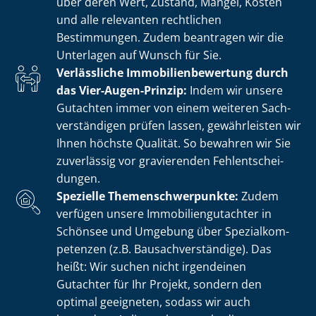
über deren Wert, Zustand, Mängel, Kosten
und alle relevanten rechtlichen
Bestimmungen. Zudem beantragen wir die
Unterlagen auf Wunsch für Sie.
Verlässliche Im­mo­bi­li­en­be­wer­tung durch
das Vier-Augen-Prinzip:
Indem wir unsere
Gutachten immer von einem weiteren Sach­
ver­stän­di­gen prüfen lassen, gewährleisten wir
Ihnen höchste Qualität. So bewahren wir Sie
zuverlässig vor gravierenden Fehl­ent­schei­
dun­gen.
Spezielle The­men­schwer­punk­te:
Zudem
verfügen unsere Im­mo­bi­li­en­gut­ach­ter in
Schönsee und Umgebung über Spe­zi­al­kom­
pe­ten­zen (z.B. Bau­sach­ver­stän­di­ge). Das
heißt: Wir suchen nicht irgendeinen
Gutachter für Ihr Projekt, sondern den
optimal geeigneten, sodass wir auch