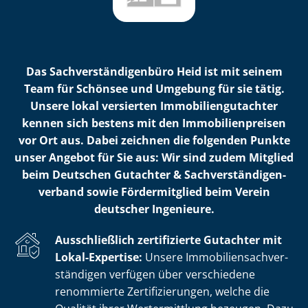
Das Sach­ver­stän­di­gen­bü­ro Heid ist mit seinem
Team für Schönsee und Umgebung für sie tätig.
Unsere lokal versierten Im­mo­bi­li­en­gut­ach­ter
kennen sich bestens mit den Im­mo­bi­li­en­prei­sen
vor Ort aus. Dabei zeichnen die folgenden Punkte
unser Angebot für Sie aus: Wir sind zudem Mitglied
beim Deutschen Gutachter & Sach­ver­stän­di­gen­
ver­band sowie Fördermitglied beim Verein
deutscher Ingenieure.
Ausschließlich zertifizierte Gutachter mit
Lokal-Expertise:
Unsere Im­mo­bi­li­en­sach­ver­
stän­di­gen verfügen über verschiedene
renommierte Zer­ti­fi­zie­run­gen, welche die