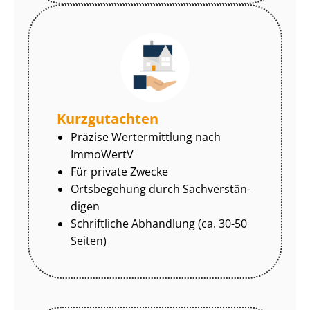
Kurzgutachten
Präzise Wertermittlung nach
ImmoWertV
Für private Zwecke
Ortsbegehung durch Sach­ver­stän­
di­gen
Schriftliche Abhandlung (ca. 30-50
Seiten)