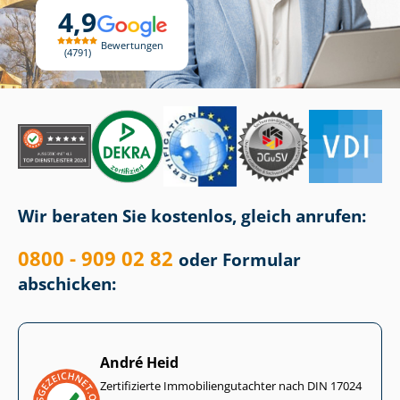
4,9
Bewertungen
4791
Wir beraten Sie kostenlos, gleich anrufen:
0800 - 909 02 82
oder Formular
abschicken:
André Heid
Zertifizierte Im­mo­bi­li­en­gut­ach­ter nach DIN 17024