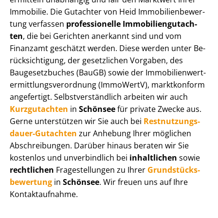
Immobilie. Die Gutachter von Heid Im­mo­bi­li­en­be­wer­
tung verfassen
professionelle Im­mo­bi­li­en­gut­ach­
ten
, die bei Gerichten anerkannt sind und vom
Finanzamt geschätzt werden. Diese werden unter Be­
rück­sich­ti­gung, der gesetzlichen Vorgaben, des
Baugesetzbuches (BauGB) sowie der Im­mo­bi­li­en­wert­
ermitt­lungs­ver­ord­nung (ImmoWertV), marktkonform
angefertigt. Selbst­ver­ständ­lich arbeiten wir auch
Kurzgutachten
in
Schönsee
für private Zwecke aus.
Gerne unterstützen wir Sie auch bei
Rest­nut­zungs­
dau­er-Gutachten
zur Anhebung Ihrer möglichen
Abschreibungen. Darüber hinaus beraten wir Sie
kostenlos und unverbindlich bei
inhaltlichen
sowie
rechtlichen
Fragestellungen zu Ihrer
Grund­stücks­
be­wer­tung
in
Schönsee
. Wir freuen uns auf Ihre
Kontaktaufnahme.