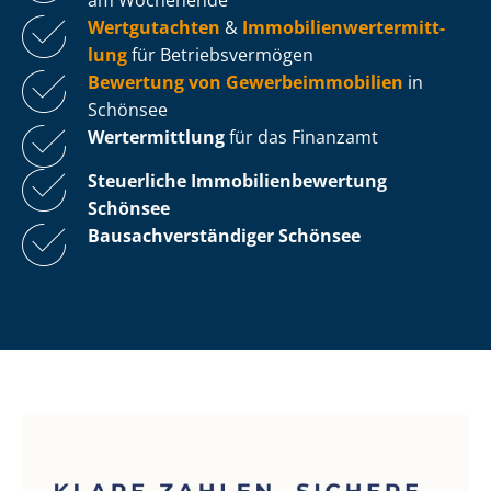
Wertgutachten
&
Im­mo­bi­li­en­wert­ermitt­
lung
für Be­triebs­ver­mö­gen
Bewertung von Ge­wer­be­im­mo­bi­li­en
in
Schönsee
Wertermittlung
für das Finanzamt
Steuerliche Im­mo­bi­li­en­be­wer­tung
Schönsee
Bau­sach­ver­stän­di­ger Schönsee