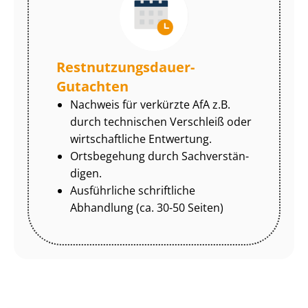
Rest­nut­zungs­dau­er-
Gutachten
Nachweis für verkürzte AfA z.B.
durch technischen Verschleiß oder
wirtschaftliche Entwertung.
Ortsbegehung durch Sach­ver­stän­
di­gen.
Ausführliche schriftliche
Abhandlung (ca. 30-50 Seiten)