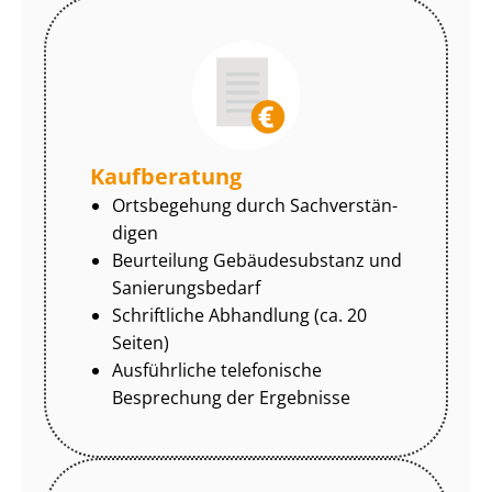
Kaufberatung
Ortsbegehung durch Sach­ver­stän­
di­gen
Beurteilung Gebäudesubstanz und
Sa­nie­rungs­be­darf
Schriftliche Abhandlung (ca. 20
Seiten)
Ausführliche telefonische
Besprechung der Ergebnisse