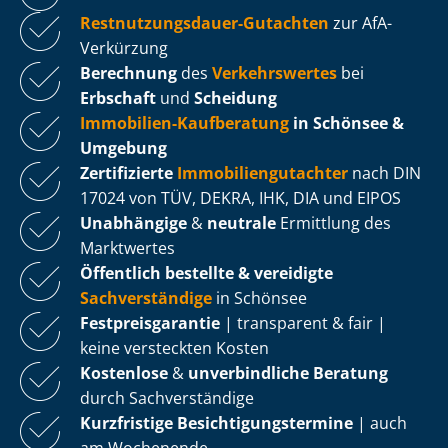
Rest­nut­zungs­dau­er-Gutachten
zur AfA-
Verkürzung
Berechnung
des
Verkehrswertes
bei
Erbschaft
und
Scheidung
Immobilien-Kaufberatung
in Schönsee &
Umgebung
Zertifizierte
Im­mo­bi­li­en­gut­ach­ter
nach DIN
17024 von TÜV, DEKRA, IHK, DIA und EIPOS
Unabhängige
&
neutrale
Ermittlung des
Marktwertes
Öffentlich bestellte & vereidigte
Sachverständige
in Schönsee
Fest­preis­ga­ran­tie
| transparent & fair |
keine versteckten Kosten
Kostenlose
&
unverbindliche Beratung
durch Sachverständige
Kurzfristige Be­sich­ti­gungs­ter­mi­ne
| auch
am Wochenende