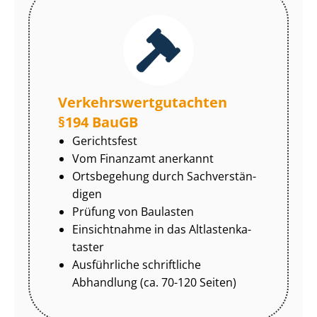
Ver­kehrs­wert­gut­ach­ten
§194 BauGB
Gerichtsfest
Vom Finanzamt anerkannt
Ortsbegehung durch Sach­ver­stän­
di­gen
Prüfung von Baulasten
Einsichtnahme in das Alt­las­ten­ka­
tas­ter
Ausführliche schriftliche
Abhandlung (ca. 70-120 Seiten)