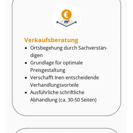
Ver­kaufs­be­ra­tung
Ortsbegehung durch Sach­ver­stän­
di­gen
Grundlage für optimale
Preisgestaltung
Verschafft Inen entscheidende
Ver­hand­lungs­vor­tei­le
Ausführliche schriftliche
Abhandlung (ca. 30-50 Seiten)