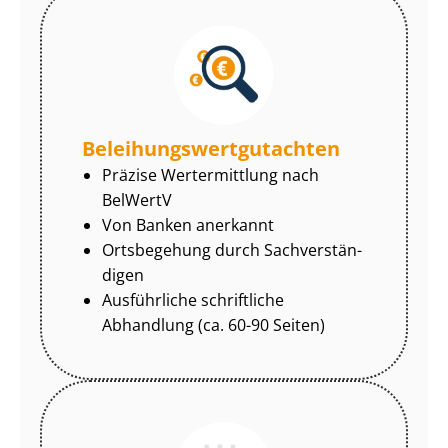
Be­lei­hungs­wert­gut­ach­ten
Präzise Wertermittlung nach
BelWertV
Von Banken anerkannt
Ortsbegehung durch Sach­ver­stän­
di­gen
Ausführliche schriftliche
Abhandlung (ca. 60-90 Seiten)