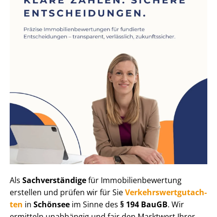
Als
Sachverständige
für Im­mo­bi­li­en­be­wer­tung
erstellen und prüfen wir für Sie
Ver­kehrs­wert­gut­ach­
ten
in
Schönsee
im Sinne des
§ 194 BauGB
. Wir
ermitteln unabhängig und fair den Marktwert Ihrer