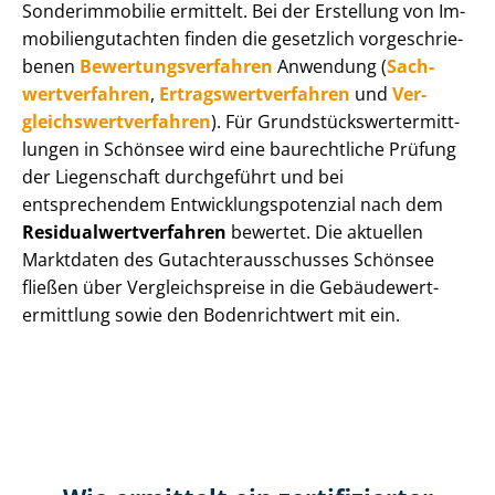
Sonderimmobilie ermittelt. Bei der Erstellung von Im­
mo­bi­li­en­gut­ach­ten finden die gesetzlich vor­ge­schrie­
be­nen
Be­wer­tungs­ver­fah­ren
Anwendung (
Sach­
wert­ver­fah­ren
,
Er­trags­wert­ver­fah­ren
und
Ver­
gleichs­wert­ver­fah­ren
). Für Grund­stücks­wert­ermitt­
lun­gen in Schönsee wird eine baurechtliche Prüfung
der Liegenschaft durchgeführt und bei
entsprechendem Ent­wick­lungs­po­ten­zi­al nach dem
Re­si­du­al­wert­ver­fah­ren
bewertet. Die aktuellen
Marktdaten des Gut­ach­ter­aus­schus­ses Schönsee
fließen über Ver­gleichs­prei­se in die Ge­bäu­de­wert­
ermitt­lung sowie den Bodenrichtwert mit ein.