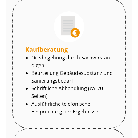
Kaufberatung
Ortsbegehung durch Sach­ver­stän­
di­gen
Beurteilung Gebäudesubstanz und
Sa­nie­rungs­be­darf
Schriftliche Abhandlung (ca. 20
Seiten)
Ausführliche telefonische
Besprechung der Ergebnisse