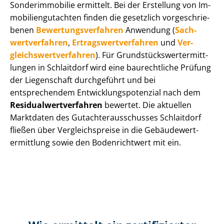
Sonderimmobilie ermittelt. Bei der Erstellung von Im­
mo­bi­li­en­gut­ach­ten finden die gesetzlich vor­ge­schrie­
be­nen
Be­wer­tungs­ver­fah­ren
Anwendung (
Sach­
wert­ver­fah­ren
,
Er­trags­wert­ver­fah­ren
und
Ver­
gleichs­wert­ver­fah­ren
). Für Grund­stücks­wert­ermitt­
lun­gen in Schlaitdorf wird eine baurechtliche Prüfung
der Liegenschaft durchgeführt und bei
entsprechendem Ent­wick­lungs­po­ten­zi­al nach dem
Re­si­du­al­wert­ver­fah­ren
bewertet. Die aktuellen
Marktdaten des Gut­ach­ter­aus­schus­ses Schlaitdorf
fließen über Ver­gleichs­prei­se in die Ge­bäu­de­wert­
ermitt­lung sowie den Bodenrichtwert mit ein.