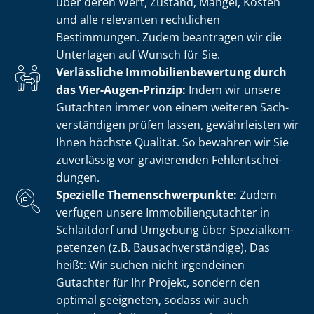
über deren Wert, Zustand, Mängel, Kosten
und alle relevanten rechtlichen
Bestimmungen. Zudem beantragen wir die
Unterlagen auf Wunsch für Sie.
Verlässliche Im­mo­bi­li­en­be­wer­tung durch
das Vier-Augen-Prinzip:
Indem wir unsere
Gutachten immer von einem weiteren Sach­
ver­stän­di­gen prüfen lassen, gewährleisten wir
Ihnen höchste Qualität. So bewahren wir Sie
zuverlässig vor gravierenden Fehl­ent­schei­
dun­gen.
Spezielle The­men­schwer­punk­te:
Zudem
verfügen unsere Im­mo­bi­li­en­gut­ach­ter in
Schlaitdorf und Umgebung über Spe­zi­al­kom­
pe­ten­zen (z.B. Bau­sach­ver­stän­di­ge). Das
heißt: Wir suchen nicht irgendeinen
Gutachter für Ihr Projekt, sondern den
optimal geeigneten, sodass wir auch