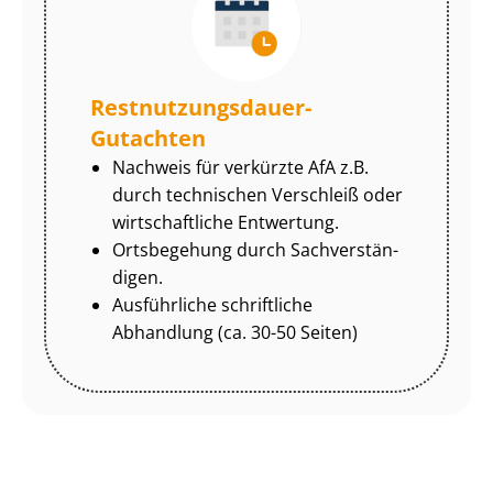
Rest­nut­zungs­dau­er-
Gutachten
Nachweis für verkürzte AfA z.B.
durch technischen Verschleiß oder
wirtschaftliche Entwertung.
Ortsbegehung durch Sach­ver­stän­
di­gen.
Ausführliche schriftliche
Abhandlung (ca. 30-50 Seiten)