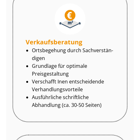
Ver­kaufs­be­ra­tung
Ortsbegehung durch Sach­ver­stän­
di­gen
Grundlage für optimale
Preisgestaltung
Verschafft Inen entscheidende
Ver­hand­lungs­vor­tei­le
Ausführliche schriftliche
Abhandlung (ca. 30-50 Seiten)