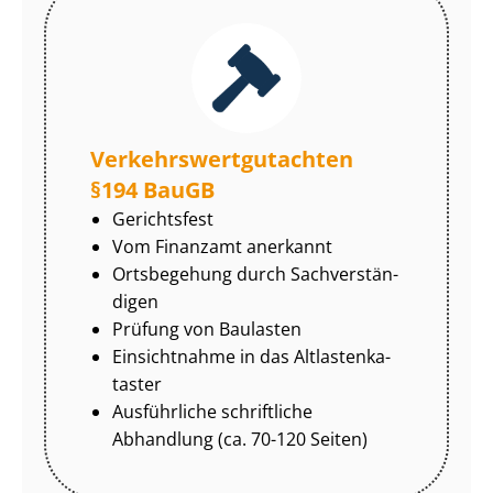
Ver­kehrs­wert­gut­ach­ten
§194 BauGB
Gerichtsfest
Vom Finanzamt anerkannt
Ortsbegehung durch Sach­ver­stän­
di­gen
Prüfung von Baulasten
Einsichtnahme in das Alt­las­ten­ka­
tas­ter
Ausführliche schriftliche
Abhandlung (ca. 70-120 Seiten)