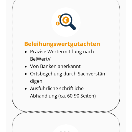
Be­lei­hungs­wert­gut­ach­ten
Präzise Wertermittlung nach
BelWertV
Von Banken anerkannt
Ortsbegehung durch Sach­ver­stän­
di­gen
Ausführliche schriftliche
Abhandlung (ca. 60-90 Seiten)