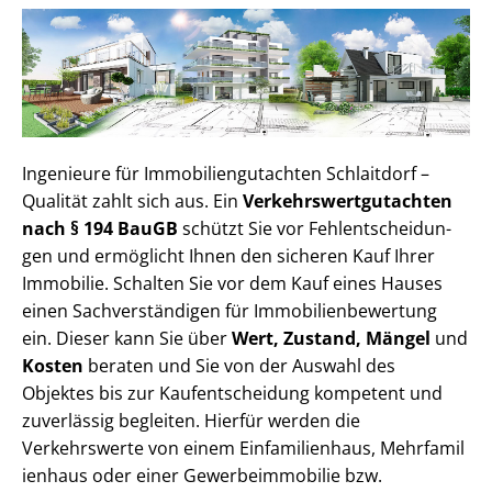
Ingenieure für Im­mo­bi­li­en­gut­ach­ten Schlaitdorf –
Qualität zahlt sich aus. Ein
Ver­kehrs­wert­gut­ach­ten
nach § 194 BauGB
schützt Sie vor Fehl­ent­schei­dun­
gen und ermöglicht Ihnen den sicheren Kauf Ihrer
Immobilie. Schalten Sie vor dem Kauf eines Hauses
einen Sach­ver­stän­di­gen für Im­mo­bi­li­en­be­wer­tung
ein. Dieser kann Sie über
Wert, Zustand, Mängel
und
Kosten
beraten und Sie von der Auswahl des
Objektes bis zur Kauf­ent­schei­dung kompetent und
zuverlässig begleiten. Hierfür werden die
Verkehrswerte von einem Einfamilienhaus, Mehr­fa­mi­l
i­en­haus oder einer Ge­wer­be­im­mo­bi­lie bzw.