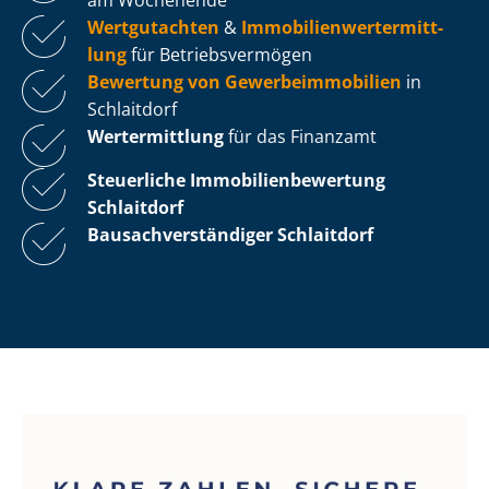
Wertgutachten
&
Im­mo­bi­li­en­wert­ermitt­
lung
für Be­triebs­ver­mö­gen
Bewertung von Ge­wer­be­im­mo­bi­li­en
in
Schlaitdorf
Wertermittlung
für das Finanzamt
Steuerliche Im­mo­bi­li­en­be­wer­tung
Schlaitdorf
Bau­sach­ver­stän­di­ger Schlaitdorf