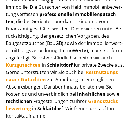
Immobilie. Die Gutachter von Heid Im­mo­bi­li­en­be­wer­
tung verfassen
professionelle Im­mo­bi­li­en­gut­ach­
ten
, die bei Gerichten anerkannt sind und vom
Finanzamt geschätzt werden. Diese werden unter Be­
rück­sich­ti­gung, der gesetzlichen Vorgaben, des
Baugesetzbuches (BauGB) sowie der Im­mo­bi­li­en­wert­
ermitt­lungs­ver­ord­nung (ImmoWertV), marktkonform
angefertigt. Selbst­ver­ständ­lich arbeiten wir auch
Kurzgutachten
in
Schlaitdorf
für private Zwecke aus.
Gerne unterstützen wir Sie auch bei
Rest­nut­zungs­
dau­er-Gutachten
zur Anhebung Ihrer möglichen
Abschreibungen. Darüber hinaus beraten wir Sie
kostenlos und unverbindlich bei
inhaltlichen
sowie
rechtlichen
Fragestellungen zu Ihrer
Grund­stücks­
be­wer­tung
in
Schlaitdorf
. Wir freuen uns auf Ihre
Kontaktaufnahme.