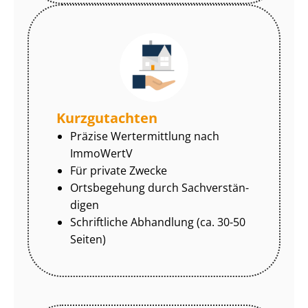
Kurzgutachten
Präzise Wertermittlung nach
ImmoWertV
Für private Zwecke
Ortsbegehung durch Sach­ver­stän­
di­gen
Schriftliche Abhandlung (ca. 30-50
Seiten)