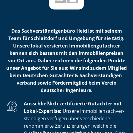
Das Sach­ver­stän­di­gen­bü­ro Heid ist mit seinem
Team für Schlaitdorf und Umgebung für sie tätig.
Unsere lokal versierten Im­mo­bi­li­en­gut­ach­ter
kennen sich bestens mit den Im­mo­bi­li­en­prei­sen
vor Ort aus. Dabei zeichnen die folgenden Punkte
unser Angebot für Sie aus: Wir sind zudem Mitglied
beim Deutschen Gutachter & Sach­ver­stän­di­gen­
ver­band sowie Fördermitglied beim Verein
deutscher Ingenieure.
Ausschließlich zertifizierte Gutachter mit
Lokal-Expertise:
Unsere Im­mo­bi­li­en­sach­ver­
stän­di­gen verfügen über verschiedene
renommierte Zer­ti­fi­zie­run­gen, welche die