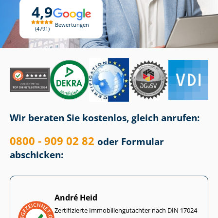
4,9
Bewertungen
4791
Wir beraten Sie kostenlos, gleich anrufen:
0800 - 909 02 82
oder Formular
abschicken:
André Heid
Zertifizierte Im­mo­bi­li­en­gut­ach­ter nach DIN 17024