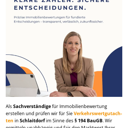
Als
Sachverständige
für Im­mo­bi­li­en­be­wer­tung
erstellen und prüfen wir für Sie
Ver­kehrs­wert­gut­ach­
ten
in
Schlaitdorf
im Sinne des
§ 194 BauGB
. Wir
ermitteln unabhängig und fair den Marktwert Ihrer