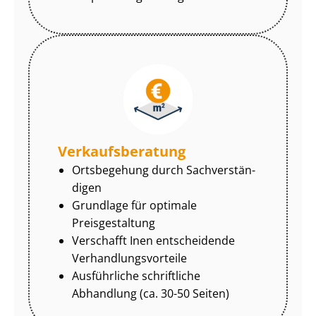
Ver­kaufs­be­ra­tung
Ortsbegehung durch Sach­ver­stän­
di­gen
Grundlage für optimale
Preisgestaltung
Verschafft Inen entscheidende
Ver­hand­lungs­vor­tei­le
Ausführliche schriftliche
Abhandlung (ca. 30-50 Seiten)