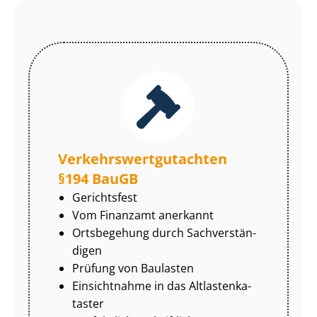
Ver­kehrs­wert­gut­ach­ten
§194 BauGB
Gerichtsfest
Vom Finanzamt anerkannt
Ortsbegehung durch Sach­ver­stän­
di­gen
Prüfung von Baulasten
Einsichtnahme in das Alt­las­ten­ka­
tas­ter