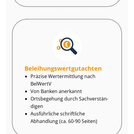
Be­lei­hungs­wert­gut­ach­ten
Präzise Wertermittlung nach
BelWertV
Von Banken anerkannt
Ortsbegehung durch Sach­ver­stän­
di­gen
Ausführliche schriftliche
Abhandlung (ca. 60-90 Seiten)