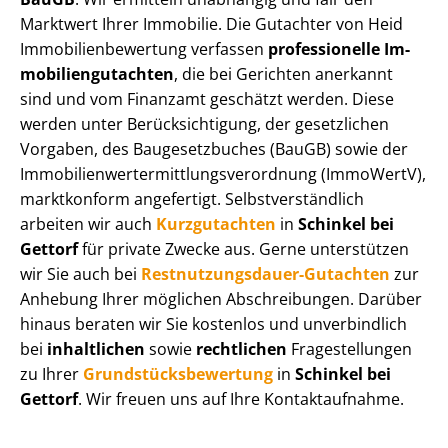
Marktwert Ihrer Immobilie. Die Gutachter von Heid
Im­mo­bi­li­en­be­wer­tung verfassen
professionelle Im­
mo­bi­li­en­gut­ach­ten
, die bei Gerichten anerkannt
sind und vom Finanzamt geschätzt werden. Diese
werden unter Be­rück­sich­ti­gung, der gesetzlichen
Vorgaben, des Baugesetzbuches (BauGB) sowie der
Im­mo­bi­li­en­wert­ermitt­lungs­ver­ord­nung (ImmoWertV),
marktkonform angefertigt. Selbst­ver­ständ­lich
arbeiten wir auch
Kurzgutachten
in
Schinkel bei
Gettorf
für private Zwecke aus. Gerne unterstützen
wir Sie auch bei
Rest­nut­zungs­dau­er-Gutachten
zur
Anhebung Ihrer möglichen Abschreibungen. Darüber
hinaus beraten wir Sie kostenlos und unverbindlich
bei
inhaltlichen
sowie
rechtlichen
Fragestellungen
zu Ihrer
Grund­stücks­be­wer­tung
in
Schinkel bei
Gettorf
. Wir freuen uns auf Ihre Kontaktaufnahme.