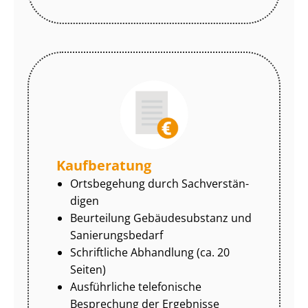
Kaufberatung
Ortsbegehung durch Sach­ver­stän­
di­gen
Beurteilung Gebäudesubstanz und
Sa­nie­rungs­be­darf
Schriftliche Abhandlung (ca. 20
Seiten)
Ausführliche telefonische
Besprechung der Ergebnisse