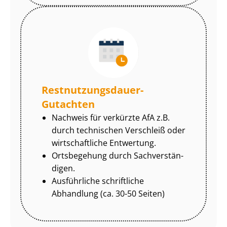
Rest­nut­zungs­dau­er-
Gutachten
Nachweis für verkürzte AfA z.B.
durch technischen Verschleiß oder
wirtschaftliche Entwertung.
Ortsbegehung durch Sach­ver­stän­
di­gen.
Ausführliche schriftliche
Abhandlung (ca. 30-50 Seiten)