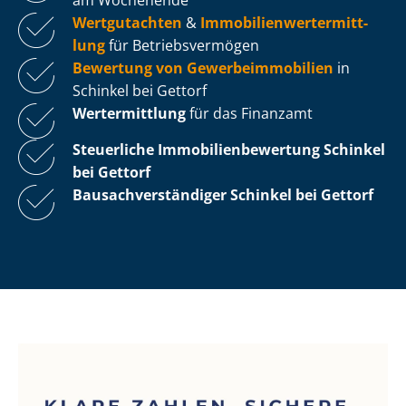
Wertgutachten
&
Im­mo­bi­li­en­wert­ermitt­
lung
für Be­triebs­ver­mö­gen
Bewertung von Ge­wer­be­im­mo­bi­li­en
in
Schinkel bei Gettorf
Wertermittlung
für das Finanzamt
Steuerliche Im­mo­bi­li­en­be­wer­tung
Schinkel
bei Gettorf
Bau­sach­ver­stän­di­ger Schinkel bei Gettorf