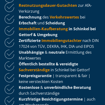
Rest­nut­zungs­dau­er-Gutachten
zur AfA-
Verkürzung
Berechnung
des
Verkehrswertes
bei
Erbschaft
und
Scheidung
Immobilien-Kaufberatung
in Schinkel bei
Gettorf & Umgebung
Zertifizierte
Im­mo­bi­li­en­gut­ach­ter
nach DIN
17024 von TÜV, DEKRA, IHK, DIA und EIPOS
Unabhängige
&
neutrale
Ermittlung des
Marktwertes
Öffentlich bestellte & vereidigte
Sachverständige
in Schinkel bei Gettorf
Fest­preis­ga­ran­tie
| transparent & fair |
keine versteckten Kosten
Kostenlose
&
unverbindliche Beratung
durch Sachverständige
Kurzfristige Be­sich­ti­gungs­ter­mi­ne
| auch
am Wochenende