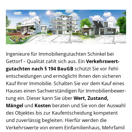
Ingenieure für Im­mo­bi­li­en­gut­ach­ten Schinkel bei
Gettorf – Qualität zahlt sich aus. Ein
Ver­kehrs­wert­
gut­ach­ten nach § 194 BauGB
schützt Sie vor Fehl­
ent­schei­dun­gen und ermöglicht Ihnen den sicheren
Kauf Ihrer Immobilie. Schalten Sie vor dem Kauf eines
Hauses einen Sach­ver­stän­di­gen für Im­mo­bi­li­en­be­wer­
tung ein. Dieser kann Sie über
Wert, Zustand,
Mängel
und
Kosten
beraten und Sie von der Auswahl
des Objektes bis zur Kauf­ent­schei­dung kompetent
und zuverlässig begleiten. Hierfür werden die
Verkehrswerte von einem Einfamilienhaus, Mehr­fa­mi­l