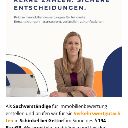
Als
Sachverständige
für Im­mo­bi­li­en­be­wer­tung
erstellen und prüfen wir für Sie
Ver­kehrs­wert­gut­ach­
ten
in
Schinkel bei Gettorf
im Sinne des
§ 194
BauGB
. Wir ermitteln unabhängig und fair den