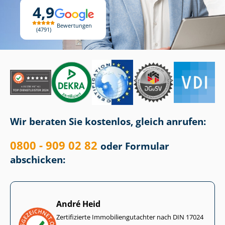
4,9
Bewertungen
4791
Wir beraten Sie kostenlos, gleich anrufen:
0800 - 909 02 82
oder Formular
abschicken:
André Heid
Zertifizierte Im­mo­bi­li­en­gut­ach­ter nach DIN 17024