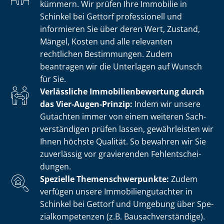
kümmern. Wir prüfen Ihre Immobilie in
Schinkel bei Gettorf professionell und
informieren Sie über deren Wert, Zustand,
Mängel, Kosten und alle relevanten
rechtlichen Bestimmungen. Zudem
beantragen wir die Unterlagen auf Wunsch
für Sie.
Verlässliche Im­mo­bi­li­en­be­wer­tung durch
das Vier-Augen-Prinzip:
Indem wir unsere
Gutachten immer von einem weiteren Sach­
ver­stän­di­gen prüfen lassen, gewährleisten wir
Ihnen höchste Qualität. So bewahren wir Sie
zuverlässig vor gravierenden Fehl­ent­schei­
dun­gen.
Spezielle The­men­schwer­punk­te:
Zudem
verfügen unsere Im­mo­bi­li­en­gut­ach­ter in
Schinkel bei Gettorf und Umgebung über Spe­
zi­al­kom­pe­ten­zen (z.B. Bau­sach­ver­stän­di­ge).