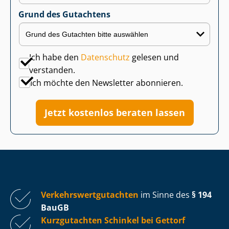
Grund des Gutachtens
Ich habe den
Datenschutz
gelesen und
verstanden.
Ich möchte den Newsletter abonnieren.
Jetzt kostenlos beraten lassen
Ver­kehrs­wert­gut­ach­ten
im Sinne des
§ 194
BauGB
Kurzgutachten Schinkel bei Gettorf