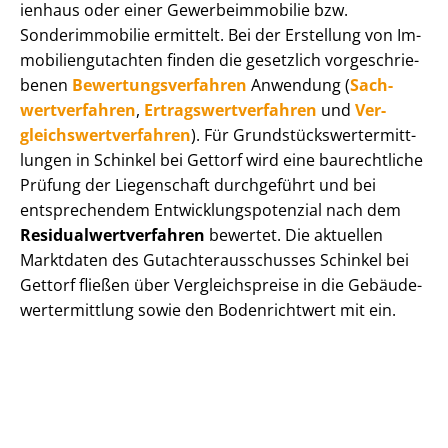
i­en­haus oder einer Ge­wer­be­im­mo­bi­lie bzw.
Sonderimmobilie ermittelt. Bei der Erstellung von Im­
mo­bi­li­en­gut­ach­ten finden die gesetzlich vor­ge­schrie­
be­nen
Be­wer­tungs­ver­fah­ren
Anwendung (
Sach­
wert­ver­fah­ren
,
Er­trags­wert­ver­fah­ren
und
Ver­
gleichs­wert­ver­fah­ren
). Für Grund­stücks­wert­ermitt­
lun­gen in Schinkel bei Gettorf wird eine baurechtliche
Prüfung der Liegenschaft durchgeführt und bei
entsprechendem Ent­wick­lungs­po­ten­zi­al nach dem
Re­si­du­al­wert­ver­fah­ren
bewertet. Die aktuellen
Marktdaten des Gut­ach­ter­aus­schus­ses Schinkel bei
Gettorf fließen über Ver­gleichs­prei­se in die Ge­bäu­de­
wert­ermitt­lung sowie den Bodenrichtwert mit ein.