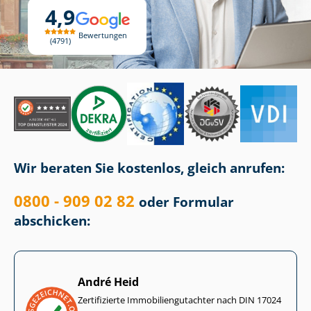
4,9
Bewertungen
4791
Wir beraten Sie kostenlos, gleich anrufen:
0800 - 909 02 82
oder Formular
abschicken:
André Heid
Zertifizierte Im­mo­bi­li­en­gut­ach­ter nach DIN 17024