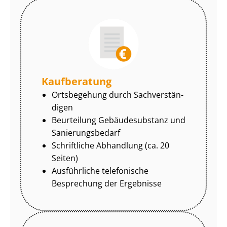
Kaufberatung
Ortsbegehung durch Sach­ver­stän­
di­gen
Beurteilung Gebäudesubstanz und
Sa­nie­rungs­be­darf
Schriftliche Abhandlung (ca. 20
Seiten)
Ausführliche telefonische
Besprechung der Ergebnisse