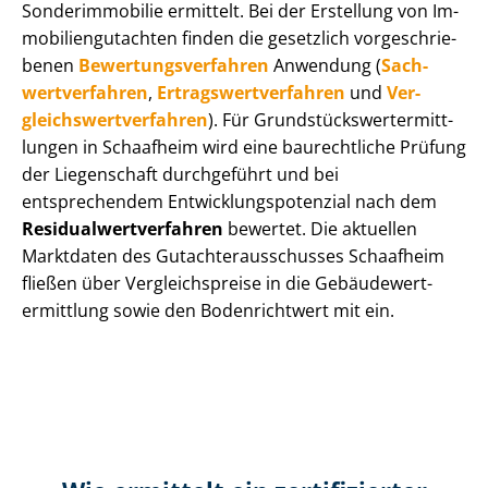
Sonderimmobilie ermittelt. Bei der Erstellung von Im­
mo­bi­li­en­gut­ach­ten finden die gesetzlich vor­ge­schrie­
be­nen
Be­wer­tungs­ver­fah­ren
Anwendung (
Sach­
wert­ver­fah­ren
,
Er­trags­wert­ver­fah­ren
und
Ver­
gleichs­wert­ver­fah­ren
). Für Grund­stücks­wert­ermitt­
lun­gen in Schaafheim wird eine baurechtliche Prüfung
der Liegenschaft durchgeführt und bei
entsprechendem Ent­wick­lungs­po­ten­zi­al nach dem
Re­si­du­al­wert­ver­fah­ren
bewertet. Die aktuellen
Marktdaten des Gut­ach­ter­aus­schus­ses Schaafheim
fließen über Ver­gleichs­prei­se in die Ge­bäu­de­wert­
ermitt­lung sowie den Bodenrichtwert mit ein.