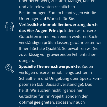
über deren Wert, Zustand, Mängel, Kosten
und alle relevanten rechtlichen
Bestimmungen. Zudem beantragen wir die
Unterlagen auf Wunsch für Sie.
Verlässliche Im­mo­bi­li­en­be­wer­tung durch
das Vier-Augen-Prinzip:
Indem wir unsere
Gutachten immer von einem weiteren Sach­
ver­stän­di­gen prüfen lassen, gewährleisten wir
Ihnen höchste Qualität. So bewahren wir Sie
zuverlässig vor gravierenden Fehl­ent­schei­
dun­gen.
Spezielle The­men­schwer­punk­te:
Zudem
verfügen unsere Im­mo­bi­li­en­gut­ach­ter in
Schaafheim und Umgebung über Spe­zi­al­kom­
pe­ten­zen (z.B. Bau­sach­ver­stän­di­ge). Das
heißt: Wir suchen nicht irgendeinen
Gutachter für Ihr Projekt, sondern den
optimal geeigneten, sodass wir auch