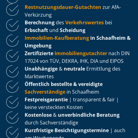
Rest­nut­zungs­dau­er-Gutachten
zur AfA-
Verkürzung
Berechnung
des
Verkehrswertes
bei
Erbschaft
und
Scheidung
Immobilien-Kaufberatung
in Schaafheim &
Umgebung
Zertifizierte
Im­mo­bi­li­en­gut­ach­ter
nach DIN
17024 von TÜV, DEKRA, IHK, DIA und EIPOS
Unabhängige
&
neutrale
Ermittlung des
Marktwertes
Öffentlich bestellte & vereidigte
Sachverständige
in Schaafheim
Fest­preis­ga­ran­tie
| transparent & fair |
keine versteckten Kosten
Kostenlose
&
unverbindliche Beratung
durch Sachverständige
Kurzfristige Be­sich­ti­gungs­ter­mi­ne
| auch
am Wochenende