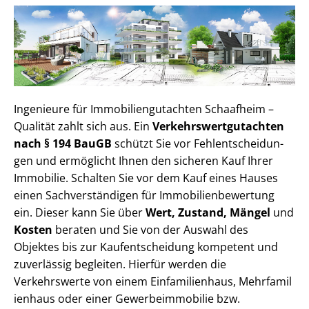
Ingenieure für Im­mo­bi­li­en­gut­ach­ten Schaafheim –
Qualität zahlt sich aus. Ein
Ver­kehrs­wert­gut­ach­ten
nach § 194 BauGB
schützt Sie vor Fehl­ent­schei­dun­
gen und ermöglicht Ihnen den sicheren Kauf Ihrer
Immobilie. Schalten Sie vor dem Kauf eines Hauses
einen Sach­ver­stän­di­gen für Im­mo­bi­li­en­be­wer­tung
ein. Dieser kann Sie über
Wert, Zustand, Mängel
und
Kosten
beraten und Sie von der Auswahl des
Objektes bis zur Kauf­ent­schei­dung kompetent und
zuverlässig begleiten. Hierfür werden die
Verkehrswerte von einem Einfamilienhaus, Mehr­fa­mi­l
i­en­haus oder einer Ge­wer­be­im­mo­bi­lie bzw.