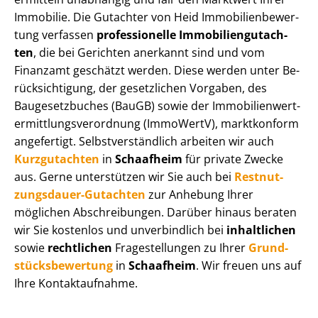
Immobilie. Die Gutachter von Heid Im­mo­bi­li­en­be­wer­
tung verfassen
professionelle Im­mo­bi­li­en­gut­ach­
ten
, die bei Gerichten anerkannt sind und vom
Finanzamt geschätzt werden. Diese werden unter Be­
rück­sich­ti­gung, der gesetzlichen Vorgaben, des
Baugesetzbuches (BauGB) sowie der Im­mo­bi­li­en­wert­
ermitt­lungs­ver­ord­nung (ImmoWertV), marktkonform
angefertigt. Selbst­ver­ständ­lich arbeiten wir auch
Kurzgutachten
in
Schaafheim
für private Zwecke
aus. Gerne unterstützen wir Sie auch bei
Rest­nut­
zungs­dau­er-Gutachten
zur Anhebung Ihrer
möglichen Abschreibungen. Darüber hinaus beraten
wir Sie kostenlos und unverbindlich bei
inhaltlichen
sowie
rechtlichen
Fragestellungen zu Ihrer
Grund­
stücks­be­wer­tung
in
Schaafheim
. Wir freuen uns auf
Ihre Kontaktaufnahme.