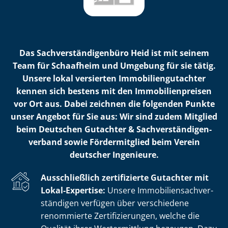
Das Sach­ver­stän­di­gen­bü­ro Heid ist mit seinem
Team für Schaafheim und Umgebung für sie tätig.
Unsere lokal versierten Im­mo­bi­li­en­gut­ach­ter
kennen sich bestens mit den Im­mo­bi­li­en­prei­sen
vor Ort aus. Dabei zeichnen die folgenden Punkte
unser Angebot für Sie aus: Wir sind zudem Mitglied
beim Deutschen Gutachter & Sach­ver­stän­di­gen­
ver­band sowie Fördermitglied beim Verein
deutscher Ingenieure.
Ausschließlich zertifizierte Gutachter mit
Lokal-Expertise:
Unsere Im­mo­bi­li­en­sach­ver­
stän­di­gen verfügen über verschiedene
renommierte Zer­ti­fi­zie­run­gen, welche die