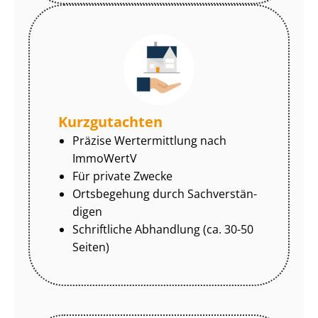
Kurzgutachten
Präzise Wertermittlung nach
ImmoWertV
Für private Zwecke
Ortsbegehung durch Sach­ver­stän­
di­gen
Schriftliche Abhandlung (ca. 30-50
Seiten)