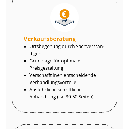
Ver­kaufs­be­ra­tung
Ortsbegehung durch Sach­ver­stän­
di­gen
Grundlage für optimale
Preisgestaltung
Verschafft Inen entscheidende
Ver­hand­lungs­vor­tei­le
Ausführliche schriftliche
Abhandlung (ca. 30-50 Seiten)