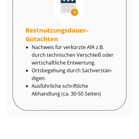
Rest­nut­zungs­dau­er-
Gutachten
Nachweis für verkürzte AfA z.B.
durch technischen Verschleiß oder
wirtschaftliche Entwertung.
Ortsbegehung durch Sach­ver­stän­
di­gen.
Ausführliche schriftliche
Abhandlung (ca. 30-50 Seiten)