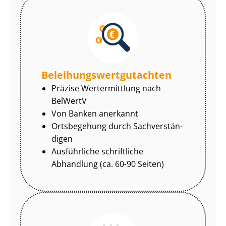
Be­lei­hungs­wert­gut­ach­ten
Präzise Wertermittlung nach
BelWertV
Von Banken anerkannt
Ortsbegehung durch Sach­ver­stän­
di­gen
Ausführliche schriftliche
Abhandlung (ca. 60-90 Seiten)