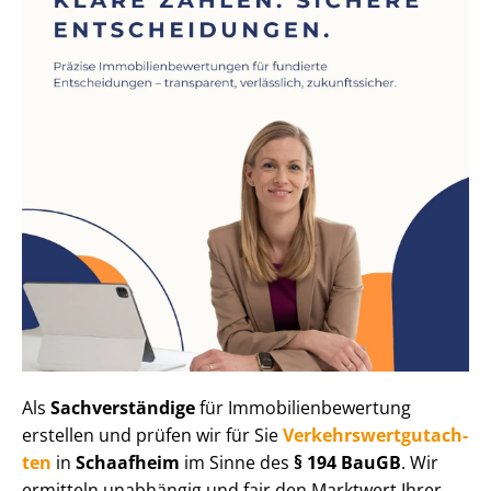
Als
Sachverständige
für Im­mo­bi­li­en­be­wer­tung
erstellen und prüfen wir für Sie
Ver­kehrs­wert­gut­ach­
ten
in
Schaafheim
im Sinne des
§ 194 BauGB
. Wir
ermitteln unabhängig und fair den Marktwert Ihrer