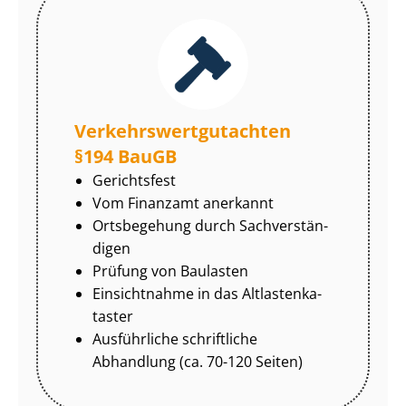
Ver­kehrs­wert­gut­ach­ten
§194 BauGB
Gerichtsfest
Vom Finanzamt anerkannt
Ortsbegehung durch Sach­ver­stän­
di­gen
Prüfung von Baulasten
Einsichtnahme in das Alt­las­ten­ka­
tas­ter
Ausführliche schriftliche
Abhandlung (ca. 70-120 Seiten)