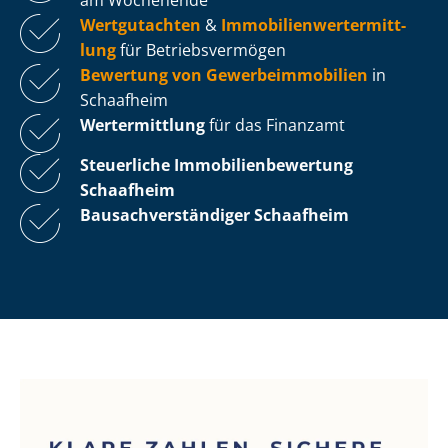
Wertgutachten
&
Im­mo­bi­li­en­wert­ermitt­
lung
für Be­triebs­ver­mö­gen
Bewertung von Ge­wer­be­im­mo­bi­li­en
in
Schaafheim
Wertermittlung
für das Finanzamt
Steuerliche Im­mo­bi­li­en­be­wer­tung
Schaafheim
Bau­sach­ver­stän­di­ger Schaafheim