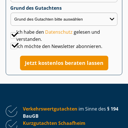
Grund des Gutachtens
Ich habe den
Datenschutz
gelesen und
verstanden.
Ich möchte den Newsletter abonnieren.
Jetzt kostenlos beraten lassen
Ver­kehrs­wert­gut­ach­ten
im Sinne des
§ 194
BauGB
Kurzgutachten Schaafheim